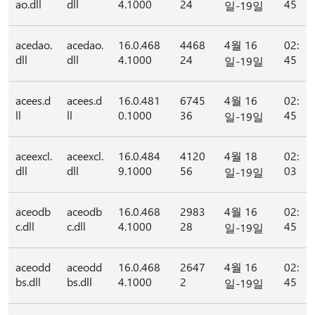
ao.dll
dll
4.1000
24
45
일-19일
acedao.
acedao.
16.0.468
4468
4월 16
02:
dll
dll
4.1000
24
45
일-19일
acees.d
acees.d
16.0.481
6745
4월 16
02:
ll
ll
0.1000
36
45
일-19일
aceexcl.
aceexcl.
16.0.484
4120
4월 18
02:
dll
dll
9.1000
56
03
일-19일
aceodb
aceodb
16.0.468
2983
4월 16
02:
c.dll
c.dll
4.1000
28
45
일-19일
aceodd
aceodd
16.0.468
2647
4월 16
02:
bs.dll
bs.dll
4.1000
2
45
일-19일