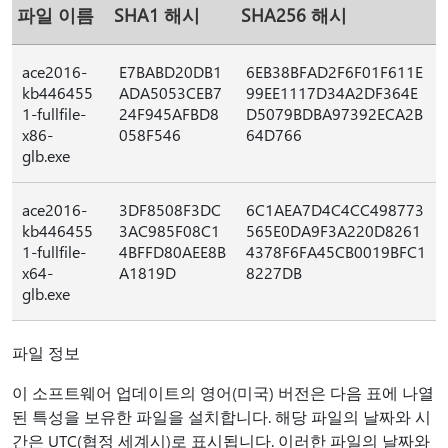
파일 이름
SHA1 해시
SHA256 해시
ace2016-
E7BABD20DB1
6EB38BFAD2F6F01F611E
kb446455
ADA5053CEB7
99EE1117D34A2DF364E
1-fullfile-
24F945AFBD8
D5079BDBA97392ECA2B
x86-
058F546
64D766
glb.exe
ace2016-
3DF8508F3DC
6C1AEA7D4C4CC498773
kb446455
3AC985F08C1
565E0DA9F3A220D8261
1-fullfile-
4BFFD80AEE8B
4378F6FA45CB0019BFC1
x64-
A1819D
8227DB
glb.exe
파일 정보
이 소프트웨어 업데이트의 영어(미국) 버전은 다음 표에 나열
된 특성을 보유한 파일을 설치합니다. 해당 파일의 날짜와 시
간은 UTC(협정 세계시)로 표시됩니다. 이러한 파일의 날짜와