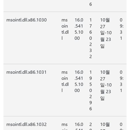
6
msointl.dll.x86.1030
ms
16.0
1
10월
0
oin
.541
7
9:
27
tl.dl
5.10
6
3
일-10
l
00
0
1
월 23
2
일
3
2
msointl.dll.x86.1031
ms
16.0
1
10월
0
oin
.541
9
9:
27
tl.dl
5.10
5
3
일-10
l
00
0
1
월 23
2
일
9
6
msointl.dll.x86.1032
ms
16.0
2
10월
0