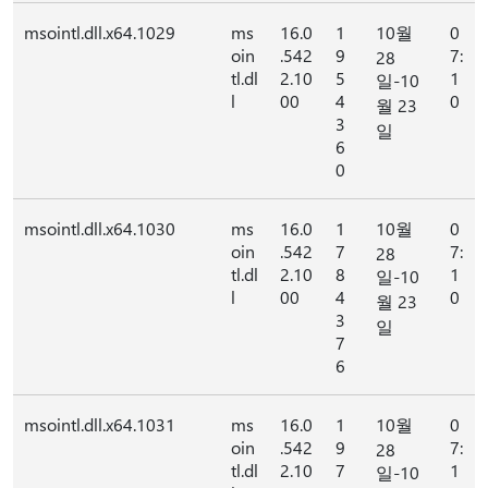
msointl.dll.x64.1029
ms
16.0
1
10월
0
oin
.542
9
7:
28
tl.dl
2.10
5
1
일-10
l
00
4
0
월 23
3
일
6
0
msointl.dll.x64.1030
ms
16.0
1
10월
0
oin
.542
7
7:
28
tl.dl
2.10
8
1
일-10
l
00
4
0
월 23
3
일
7
6
msointl.dll.x64.1031
ms
16.0
1
10월
0
oin
.542
9
7:
28
tl.dl
2.10
7
1
일-10