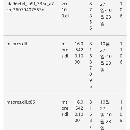
afa96eb4_fa9f_335c_a7
vcr
8
1:
27
cb_36079407553d
10
7
0
일-10
0.dl
8
6
월 23
l
5
일
6
msores.dll
ms
16.0
8
10월
1
ore
.542
1
1:
27
s.dl
0.10
6
0
일-10
l
00
8
6
월 23
7
일
0
9
6
msores.dll.x86
ms
16.0
8
10월
1
ore
.542
1
1:
27
s.dl
0.10
6
0
일-10
l
00
8
9
월 23
7
일