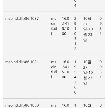
0
4
msointl.dll.x86.1037
ms
16.0
2
10월
0
oin
.541
9
9:
27
tl.dl
5.10
1
3
일-10
l
00
0
1
월 23
3
일
1
2
msointl.dll.x86.1081
ms
16.0
1
10월
0
oin
.541
9
9:
27
tl.dl
5.10
5
3
일-10
l
00
4
1
월 23
3
일
6
0
msointl.dll.x86.1050
ms
16.0
1
10월
0