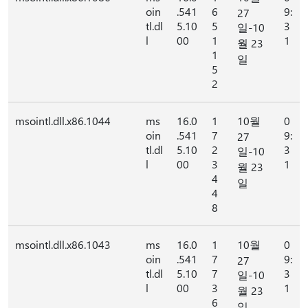
oin
.541
6
9:
27
tl.dl
5.10
5
3
일-10
l
00
1
1
월 23
1
일
5
2
msointl.dll.x86.1044
ms
16.0
1
10월
0
oin
.541
7
9:
27
tl.dl
5.10
2
3
일-10
l
00
3
1
월 23
4
일
4
8
msointl.dll.x86.1043
ms
16.0
1
10월
0
oin
.541
7
9:
27
tl.dl
5.10
7
3
일-10
l
00
3
1
월 23
6
일