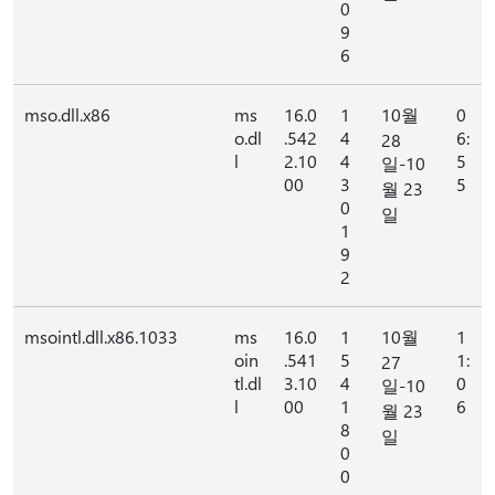
0
9
6
mso.dll.x86
ms
16.0
1
10월
0
o.dl
.542
4
6:
28
l
2.10
4
5
일-10
00
3
5
월 23
0
일
1
9
2
msointl.dll.x86.1033
ms
16.0
1
10월
1
oin
.541
5
1:
27
tl.dl
3.10
4
0
일-10
l
00
1
6
월 23
8
일
0
0