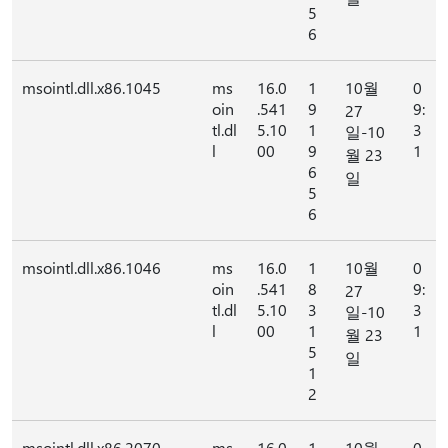
5
6
msointl.dll.x86.1045
ms
16.0
1
10월
0
oin
.541
9
9:
27
tl.dl
5.10
1
3
일-10
l
00
9
1
월 23
6
일
5
6
msointl.dll.x86.1046
ms
16.0
1
10월
0
oin
.541
8
9:
27
tl.dl
5.10
3
3
일-10
l
00
1
1
월 23
5
일
1
2
msointl.dll.x86.2070
ms
16.0
1
10월
0