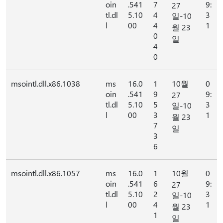
oin
.541
7
9:
27
tl.dl
5.10
4
3
일-10
l
00
4
1
월 23
0
일
4
0
msointl.dll.x86.1038
ms
16.0
1
10월
0
oin
.541
9
9:
27
tl.dl
5.10
5
3
일-10
l
00
3
1
월 23
7
일
3
6
msointl.dll.x86.1057
ms
16.0
1
10월
0
oin
.541
6
9:
27
tl.dl
5.10
2
3
일-10
l
00
4
1
월 23
1
일