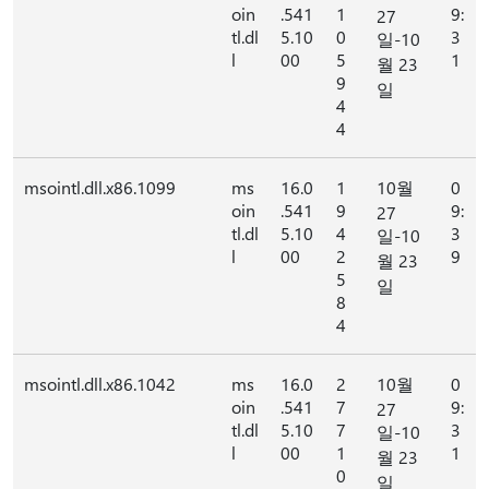
oin
.541
1
9:
27
tl.dl
5.10
0
3
일-10
l
00
5
1
월 23
9
일
4
4
msointl.dll.x86.1099
ms
16.0
1
10월
0
oin
.541
9
9:
27
tl.dl
5.10
4
3
일-10
l
00
2
9
월 23
5
일
8
4
msointl.dll.x86.1042
ms
16.0
2
10월
0
oin
.541
7
9:
27
tl.dl
5.10
7
3
일-10
l
00
1
1
월 23
0
일