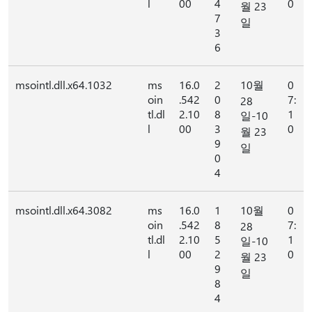
l
00
4
0
월 23
7
일
3
6
msointl.dll.x64.1032
ms
16.0
2
10월
0
oin
.542
0
7:
28
tl.dl
2.10
8
1
일-10
l
00
3
0
월 23
9
일
0
4
msointl.dll.x64.3082
ms
16.0
1
10월
0
oin
.542
8
7:
28
tl.dl
2.10
5
1
일-10
l
00
2
0
월 23
9
일
8
4