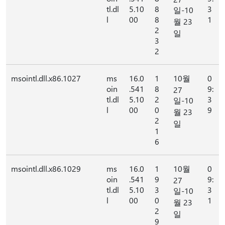
tl.dl
5.10
8
3
일-10
l
00
8
1
월 23
2
일
3
2
msointl.dll.x86.1027
ms
16.0
1
10월
0
oin
.541
8
9:
27
tl.dl
5.10
2
3
일-10
l
00
0
9
월 23
2
일
1
6
msointl.dll.x86.1029
ms
16.0
1
10월
0
oin
.541
9
9:
27
tl.dl
5.10
3
3
일-10
l
00
0
1
월 23
2
일
9