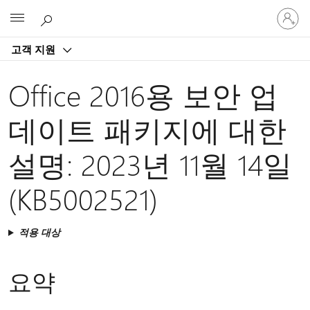
귀
Microsoft
하
계
고객 지원
정
에
로
Office 2016용 보안 업
그
인
데이트 패키지에 대한
설명: 2023년 11월 14일
(KB5002521)
적용 대상
요약​​