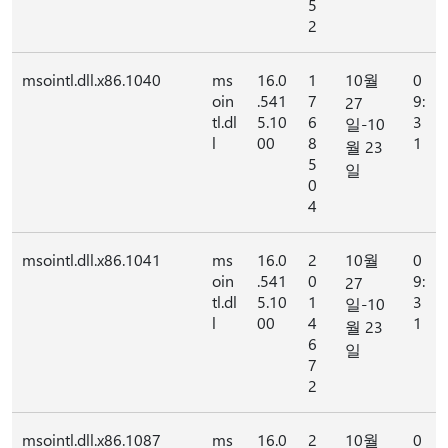
5
2
msointl.dll.x86.1040
ms
16.0
1
10월
0
oin
.541
7
9:
27
tl.dl
5.10
6
3
일-10
l
00
8
1
월 23
5
일
0
4
msointl.dll.x86.1041
ms
16.0
2
10월
0
oin
.541
0
9:
27
tl.dl
5.10
1
3
일-10
l
00
4
1
월 23
6
일
7
2
msointl.dll.x86.1087
ms
16.0
2
10월
0