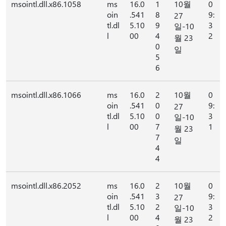
msointl.dll.x86.1058
ms
16.0
1
10월
0
oin
.541
8
9:
27
tl.dl
5.10
9
3
일-10
l
00
4
2
월 23
0
일
5
6
msointl.dll.x86.1066
ms
16.0
2
10월
0
oin
.541
0
9:
27
tl.dl
5.10
0
3
일-10
l
00
7
1
월 23
7
일
4
4
msointl.dll.x86.2052
ms
16.0
2
10월
0
oin
.541
3
9:
27
tl.dl
5.10
2
3
일-10
l
00
4
2
월 23