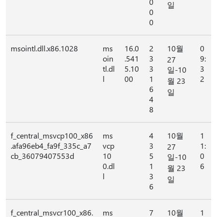
0
일
0
0
msointl.dll.x86.1028
ms
16.0
2
10월
0
oin
.541
3
9:
27
tl.dl
5.10
3
3
일-10
l
00
1
2
월 23
6
일
4
8
f_central_msvcp100_x86
ms
4
10월
1
.afa96eb4_fa9f_335c_a7
vcp
3
1:
27
cb_36079407553d
10
5
0
일-10
0.dl
1
6
월 23
l
3
일
6
f_central_msvcr100_x86.
ms
7
10월
1