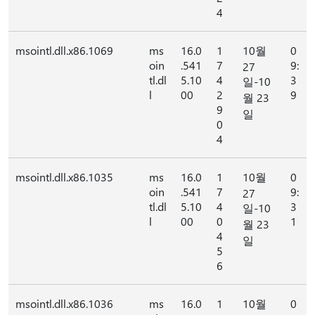
4
msointl.dll.x86.1069
ms
16.0
1
10월
0
oin
.541
7
9:
27
tl.dl
5.10
4
3
일-10
l
00
2
9
월 23
9
일
0
4
msointl.dll.x86.1035
ms
16.0
1
10월
0
oin
.541
7
9:
27
tl.dl
5.10
4
3
일-10
l
00
0
1
월 23
4
일
5
6
msointl.dll.x86.1036
ms
16.0
1
10월
0