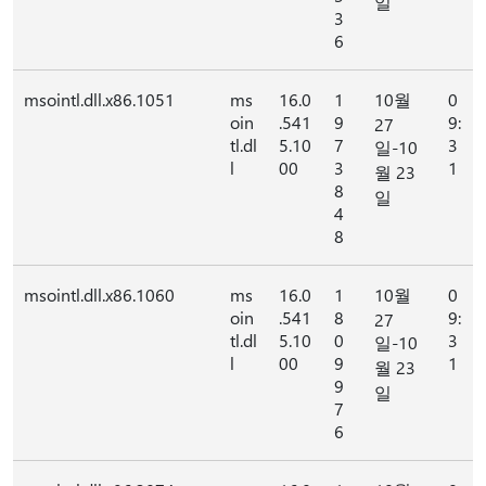
일
3
6
msointl.dll.x86.1051
ms
16.0
1
10월
0
oin
.541
9
9:
27
tl.dl
5.10
7
3
일-10
l
00
3
1
월 23
8
일
4
8
msointl.dll.x86.1060
ms
16.0
1
10월
0
oin
.541
8
9:
27
tl.dl
5.10
0
3
일-10
l
00
9
1
월 23
9
일
7
6