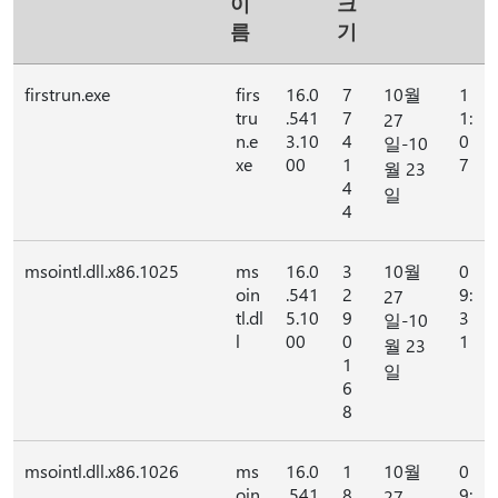
이
크
름
기
firstrun.exe
firs
16.0
7
10월
1
tru
.541
7
1:
27
n.e
3.10
4
0
일-10
xe
00
1
7
월 23
4
일
4
msointl.dll.x86.1025
ms
16.0
3
10월
0
oin
.541
2
9:
27
tl.dl
5.10
9
3
일-10
l
00
0
1
월 23
1
일
6
8
msointl.dll.x86.1026
ms
16.0
1
10월
0
oin
.541
8
9:
27