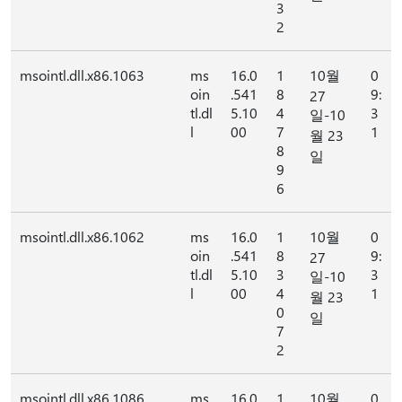
3
2
msointl.dll.x86.1063
ms
16.0
1
10월
0
oin
.541
8
9:
27
tl.dl
5.10
4
3
일-10
l
00
7
1
월 23
8
일
9
6
msointl.dll.x86.1062
ms
16.0
1
10월
0
oin
.541
8
9:
27
tl.dl
5.10
3
3
일-10
l
00
4
1
월 23
0
일
7
2
msointl.dll.x86.1086
ms
16.0
1
10월
0