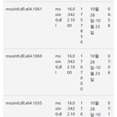
msointl.dll.x64.1061
ms
16.0
1
10월
0
oin
.542
7
6:
28
tl.dl
2.10
5
5
일-10
l
00
7
8
월 23
8
일
5
6
msointl.dll.x64.1069
ms
16.0
1
10월
0
oin
.542
7
7:
28
tl.dl
2.10
6
0
일-10
l
00
7
6
월 23
0
일
0
0
msointl.dll.x64.1035
ms
16.0
1
10월
0
oin
.542
7
7:
28
tl.dl
2.10
6
1
일-10