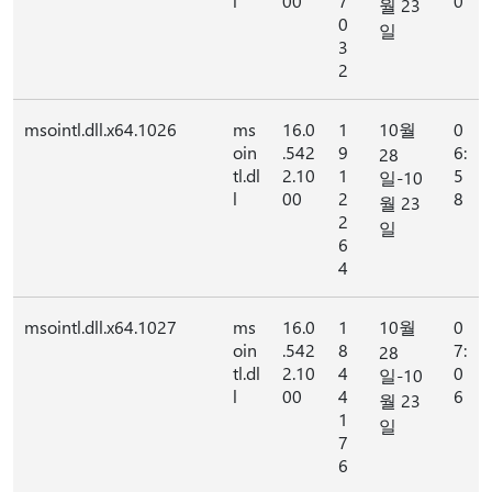
l
00
7
0
월 23
0
일
3
2
msointl.dll.x64.1026
ms
16.0
1
10월
0
oin
.542
9
6:
28
tl.dl
2.10
1
5
일-10
l
00
2
8
월 23
2
일
6
4
msointl.dll.x64.1027
ms
16.0
1
10월
0
oin
.542
8
7:
28
tl.dl
2.10
4
0
일-10
l
00
4
6
월 23
1
일
7
6