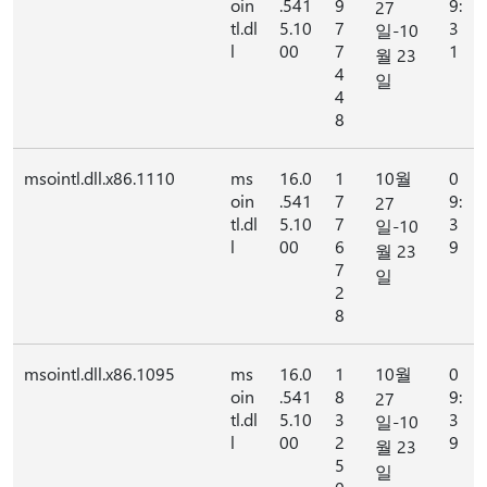
oin
.541
9
9:
27
tl.dl
5.10
7
3
일-10
l
00
7
1
월 23
4
일
4
8
msointl.dll.x86.1110
ms
16.0
1
10월
0
oin
.541
7
9:
27
tl.dl
5.10
7
3
일-10
l
00
6
9
월 23
7
일
2
8
msointl.dll.x86.1095
ms
16.0
1
10월
0
oin
.541
8
9:
27
tl.dl
5.10
3
3
일-10
l
00
2
9
월 23
5
일