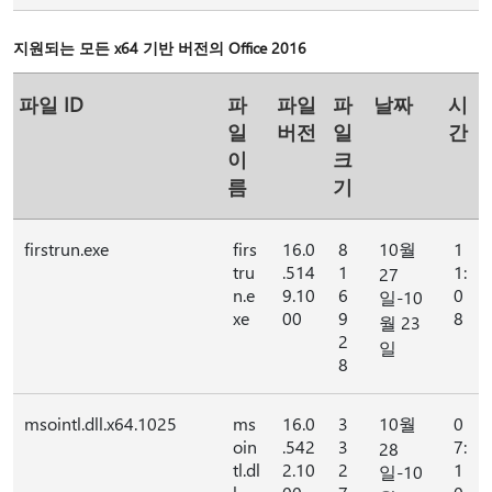
지원되는 모든 x64 기반 버전의 Office 2016
파일 ID
파
파일
파
날짜
시
일
버전
일
간
이
크
름
기
firstrun.exe
firs
16.0
8
10월
1
tru
.514
1
1:
27
n.e
9.10
6
0
일-10
xe
00
9
8
월 23
2
일
8
msointl.dll.x64.1025
ms
16.0
3
10월
0
oin
.542
3
7:
28
tl.dl
2.10
2
1
일-10