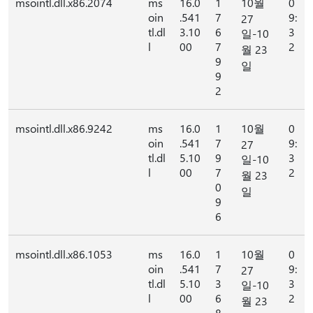
msointl.dll.x86.2074
ms
16.0
1
10월
0
oin
.541
7
9:
27
tl.dl
3.10
6
3
일-10
l
00
7
2
월 23
9
일
9
2
msointl.dll.x86.9242
ms
16.0
1
10월
0
oin
.541
7
9:
27
tl.dl
5.10
9
3
일-10
l
00
7
2
월 23
0
일
9
6
msointl.dll.x86.1053
ms
16.0
1
10월
0
oin
.541
7
9:
27
tl.dl
5.10
3
3
일-10
l
00
6
2
월 23
8