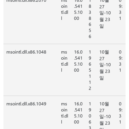
oin
.541
8
9:
27
tl.dl
5.10
3
3
일-10
l
00
8
1
월 23
6
일
5
6
msointl.dll.x86.1048
ms
16.0
1
10월
0
oin
.541
9
9:
27
tl.dl
5.10
6
3
일-10
l
00
5
1
월 23
1
일
1
2
msointl.dll.x86.1049
ms
16.0
1
10월
0
oin
.541
9
9:
27
tl.dl
5.10
0
3
일-10
l
00
6
1
월 23
3