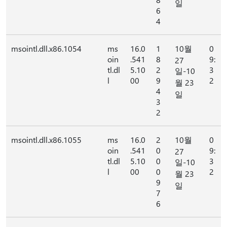
일
6
4
msointl.dll.x86.1054
ms
16.0
1
10월
0
oin
.541
8
9:
27
tl.dl
5.10
2
3
일-10
l
00
9
2
월 23
4
일
3
2
msointl.dll.x86.1055
ms
16.0
2
10월
0
oin
.541
0
9:
27
tl.dl
5.10
0
3
일-10
l
00
0
2
월 23
9
일
7
6