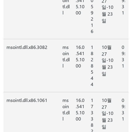
oin
.541
0
9:
27
tl.dl
5.10
5
3
일-10
l
00
9
1
월 23
2
일
1
6
msointl.dll.x86.3082
ms
16.0
1
10월
0
oin
.541
8
9:
27
tl.dl
5.10
2
3
일-10
l
00
8
1
월 23
5
일
4
4
msointl.dll.x86.1061
ms
16.0
1
10월
0
oin
.541
7
9:
27
tl.dl
5.10
3
3
일-10
l
00
3
1
월 23
8
일
2