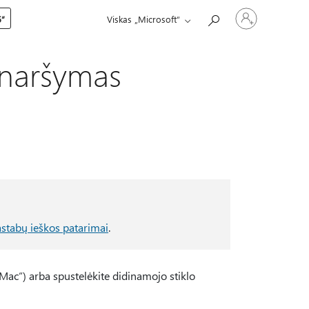
Prisijunkite
5“
Viskas „Microsoft“
prie
paskyros
ų naršymas
stabų ieškos patarimai
.
„Mac“) arba spustelėkite didinamojo stiklo