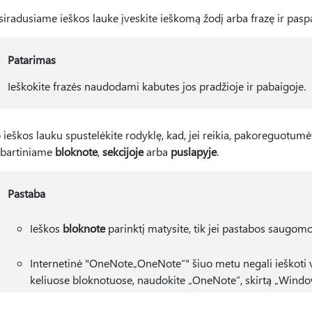
siradusiame ieškos lauke įveskite ieškomą žodį arba frazę ir paspa
Patarimas
Ieškokite frazės naudodami kabutes jos pradžioje ir pabaigoje.
 ieškos lauku spustelėkite rodyklę, kad, jei reikia, pakoreguotumėt
bartiniame
bloknote
,
sekcijoje
arba
puslapyje
.
Pastaba
Ieškos
bloknote
parinktį matysite, tik jei pastabos saugom
Internetinė "OneNote„OneNote“" šiuo metu negali ieškoti 
keliuose bloknotuose, naudokite „OneNote“, skirtą „Window