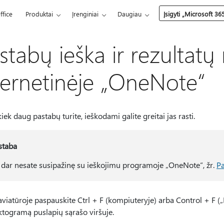
ffice
Produktai
Įrenginiai
Daugiau
Įsigyti „Microsoft 36
stabų ieška ir rezultat
ternetinėje „OneNote“
kiek daug pastabų turite, ieškodami galite greitai jas rasti.
staba
i dar nesate susipažinę su ieškojimu programoje „OneNote“, žr.
Pa
aviatūroje paspauskite Ctrl + F (kompiuteryje) arba Control + F (
ktogramą puslapių sąrašo viršuje.