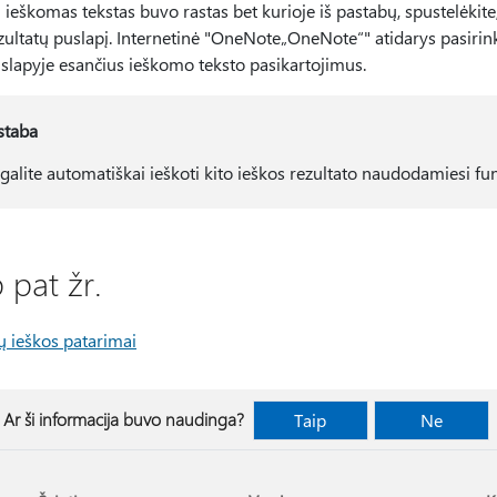
i ieškomas tekstas buvo rastas bet kurioje iš pastabų, spustelėkit
zultatų puslapį. Internetinė "OneNote„OneNote“" atidarys pasirin
slapyje esančius ieškomo teksto pasikartojimus.
staba
galite automatiškai ieškoti kito ieškos rezultato naudodamiesi funk
 pat žr.
ų ieškos patarimai
Ar ši informacija buvo naudinga?
Taip
Ne