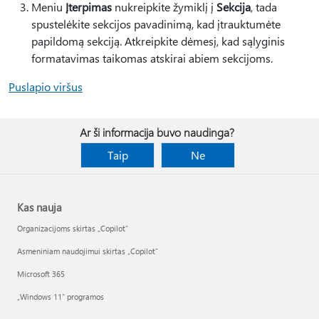
Meniu
Įterpimas
nukreipkite žymiklį į
Sekcija
, tada
spustelėkite sekcijos pavadinimą, kad įtrauktumėte
papildomą sekciją. Atkreipkite dėmesį, kad sąlyginis
formatavimas taikomas atskirai abiem sekcijoms.
Puslapio viršus
Ar ši informacija buvo naudinga?
Taip
Ne
Kas nauja
Organizacijoms skirtas „Copilot“
Asmeniniam naudojimui skirtas „Copilot“
Microsoft 365
„Windows 11“ programos