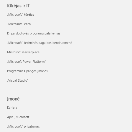
Kūrėjas ir IT
„Microsoft“ kūrėjas
„Microsoft Learn“
DI parduotuvės programų palaikymas
„Microsoft“ techninės pagalbos bendruomenė
Microsoft Marketplace
„Microsoft Power Platform“
Programinės įrangos įmonės
„Visual Studio“
Įmonė
Karjera
Apie „Microsoft“
„Microsoft“ privatumas