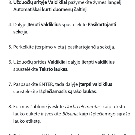
Užduočių srityje Valdikliai
pažymėkite žymės langelį
Automatiškai kurti duomenų šaltinį
.
Dalyje
Įterpti valdiklius
spustelėkite
Pasikartojanti
sekcija
.
Perkelkite įterpimo vietą į pasikartojančią sekciją.
Užduočių srities
Valdikliai
dalyje
Įterpti valdiklius
spustelėkite
Teksto laukas
.
Paspauskite ENTER, tada dalyje
Įterpti valdiklius
spustelėkite
Išplečiamasis sąrašo laukas
.
Formos šablone įveskite
Darbo elementas:
kaip teksto
lauko etiketę ir įveskite
Būsena:
kaip išplečiamojo sąrašo
lauko etiketę.