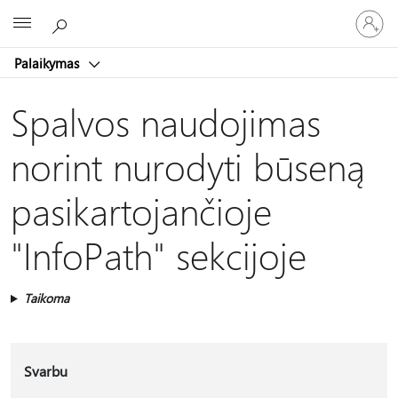
Prisijunk
Microsoft
prie
paskyro
Palaikymas
Spalvos naudojimas
norint nurodyti būseną
pasikartojančioje
"InfoPath" sekcijoje
Taikoma
Svarbu