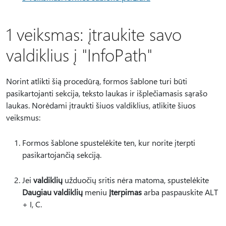
1 veiksmas: įtraukite savo
valdiklius į "InfoPath"
Norint atlikti šią procedūrą, formos šablone turi būti
pasikartojanti sekcija, teksto laukas ir išplečiamasis sąrašo
laukas. Norėdami įtraukti šiuos valdiklius, atlikite šiuos
veiksmus:
Formos šablone spustelėkite ten, kur norite įterpti
pasikartojančią sekciją.
Jei
valdiklių
užduočių sritis nėra matoma, spustelėkite
Daugiau valdiklių
meniu
Įterpimas
arba paspauskite ALT
+ I, C.