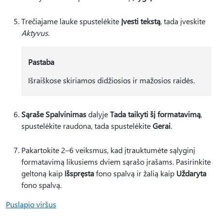
Trečiajame lauke spustelėkite
Įvesti tekstą
, tada įveskite
Aktyvus
.
Pastaba
Išraiškose skiriamos didžiosios ir mažosios raidės.
Sąraše Spalvinimas
dalyje
Tada taikyti šį formatavimą
,
spustelėkite raudona, tada spustelėkite
Gerai
.
Pakartokite 2–6 veiksmus, kad įtrauktumėte sąlyginį
formatavimą likusiems dviem sąrašo įrašams. Pasirinkite
geltoną kaip
Išspręsta
fono spalvą ir žalią kaip
Uždaryta
fono spalvą.
Puslapio viršus