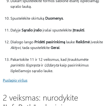
Dukart spustelėkite formos šablone esantį išplečiamąjį
sąrašo lauką.
Spustelėkite skirtuką
Duomenys
.
Dalyje
Sąrašo įrašo
įrašai spustelėkite
Įtraukti
.
Dialogo lango
Pridėti pasirinkimą
lauke
Reikšmė
įveskite
Aktyvi,
tada spustelėkite
Gerai
.
Pakartokite 11 ir 12 veiksmus, kad įtrauktumėte
parinktis Išspręsta
ir
Uždaryta
kaip pasirinkimus
išplečiamojo sąrašo lauke.
Puslapio viršus
2 veiksmas: nurodykite