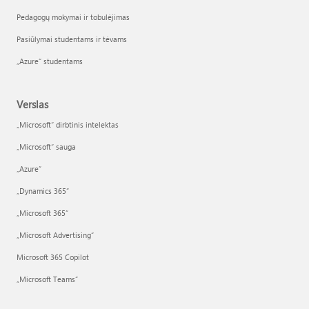
Pedagogų mokymai ir tobulėjimas
Pasiūlymai studentams ir tėvams
„Azure“ studentams
Verslas
„Microsoft“ dirbtinis intelektas
„Microsoft“ sauga
„Azure”
„Dynamics 365“
„Microsoft 365“
„Microsoft Advertising“
Microsoft 365 Copilot
„Microsoft Teams“