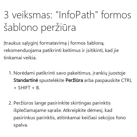
3 veiksmas: "InfoPath" formos
šablono peržiūra
Įtraukus sąlyginį formatavimą į formos šabloną,
rekomenduojama patikrinti keitimus ir įsitikinti, kad jie
tinkamai veikia.
Norėdami patikrinti savo pakeitimus, įrankių juostoje
Standartinė
spustelėkite
Peržiūra
arba paspauskite CTRL
+ SHIFT + B.
Peržiūros lange pasirinkite skirtingas parinktis
išplečiamajame sąraše. Atkreipkite dėmesį, kad
pasirinkus parinktis, atitinkamai keičiasi sekcijos fono
spalva.