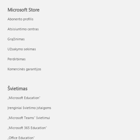
Microsoft Store
Abonento profilis
Atsisiuntimo centras
Grąžinimas
Užsakymo sekimas
Perdirbimas
Komercinės garantijos
Švietimas
„Microsoft Education“
Įrenginiai švietimo įstaigoms
„Microsoft Teams“ švietimui
„Microsoft 365 Education“
„Office Education“