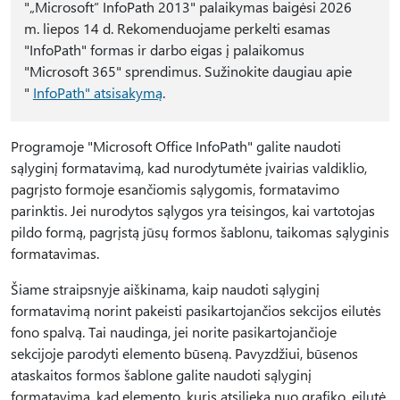
"„Microsoft“ InfoPath 2013" palaikymas baigėsi 2026
m. liepos 14 d. Rekomenduojame perkelti esamas
"InfoPath" formas ir darbo eigas į palaikomus
"Microsoft 365" sprendimus. Sužinokite daugiau apie
"
InfoPath" atsisakymą
.
Programoje "Microsoft Office InfoPath" galite naudoti
sąlyginį formatavimą, kad nurodytumėte įvairias valdiklio,
pagrįsto formoje esančiomis sąlygomis, formatavimo
parinktis. Jei nurodytos sąlygos yra teisingos, kai vartotojas
pildo formą, pagrįstą jūsų formos šablonu, taikomas sąlyginis
formatavimas.
Šiame straipsnyje aiškinama, kaip naudoti sąlyginį
formatavimą norint pakeisti pasikartojančios sekcijos eilutės
fono spalvą. Tai naudinga, jei norite pasikartojančioje
sekcijoje parodyti elemento būseną. Pavyzdžiui, būsenos
ataskaitos formos šablone galite naudoti sąlyginį
formatavimą, kad elemento, kuris atsilieka nuo grafiko, eilutė