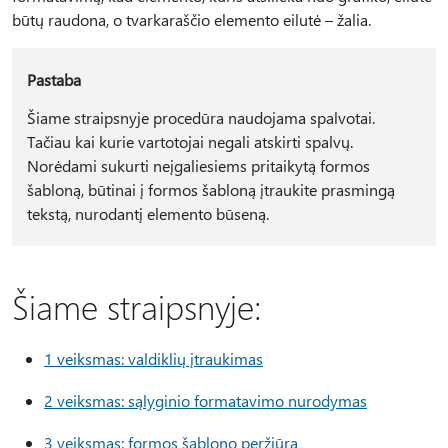
būtų raudona, o tvarkaraščio elemento eilutė – žalia.
Pastaba
Šiame straipsnyje procedūra naudojama spalvotai.
Tačiau kai kurie vartotojai negali atskirti spalvų.
Norėdami sukurti neįgaliesiems pritaikytą formos
šabloną, būtinai į formos šabloną įtraukite prasmingą
tekstą, nurodantį elemento būseną.
Šiame straipsnyje:
1 veiksmas: valdiklių įtraukimas
2 veiksmas: sąlyginio formatavimo nurodymas
3 veiksmas: formos šablono peržiūra