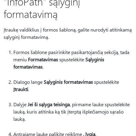
"InfoPath" sąlyginį
formatavimą
Įtraukę valdiklius į formos šabloną, galite nurodyti atitinkamą
sąlyginį formatavimą.
Formos šablone pasirinkite pasikartojančią sekciją, tada
meniu
Formatavimas
spustelėkite
Sąlyginis
formatavimas
.
Dialogo lange
Sąlyginis formatavimas
spustelėkite
Įtraukti
.
Dalyje
Jei ši sąlyga teisinga
, pirmame lauke spustelėkite
lauką, kuris atitinka ką tik įterptą išplečiamojo sąrašo
lauką.
Antrajame lauke palikite reikšmę
, lygią
.