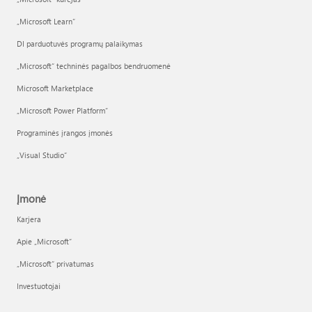
„Microsoft Learn“
DI parduotuvės programų palaikymas
„Microsoft“ techninės pagalbos bendruomenė
Microsoft Marketplace
„Microsoft Power Platform“
Programinės įrangos įmonės
„Visual Studio“
Įmonė
Karjera
Apie „Microsoft“
„Microsoft“ privatumas
Investuotojai