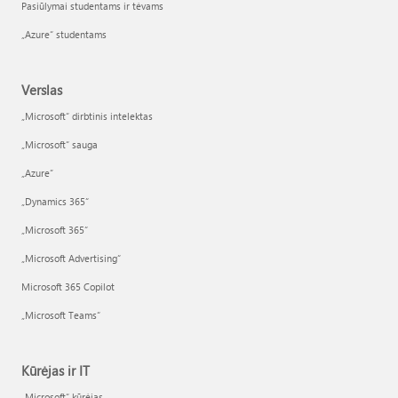
Pasiūlymai studentams ir tėvams
„Azure“ studentams
Verslas
„Microsoft“ dirbtinis intelektas
„Microsoft“ sauga
„Azure”
„Dynamics 365“
„Microsoft 365“
„Microsoft Advertising“
Microsoft 365 Copilot
„Microsoft Teams“
Kūrėjas ir IT
„Microsoft“ kūrėjas