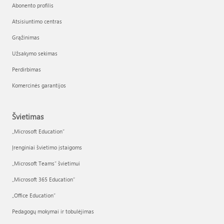
Abonento profilis
Atsisiuntimo centras
Grąžinimas
Užsakymo sekimas
Perdirbimas
Komercinės garantijos
Švietimas
„Microsoft Education“
Įrenginiai švietimo įstaigoms
„Microsoft Teams“ švietimui
„Microsoft 365 Education“
„Office Education“
Pedagogų mokymai ir tobulėjimas