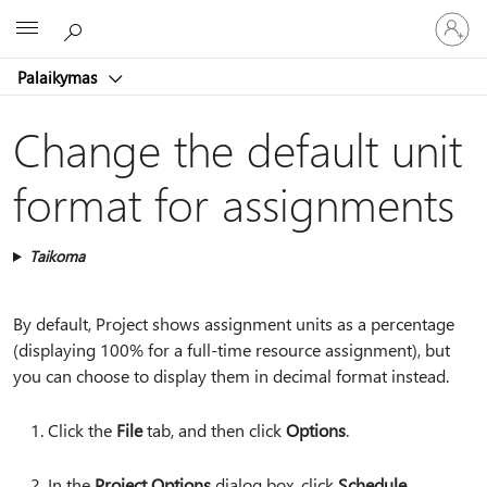
Prisijunk
Microsoft
prie
paskyro
Palaikymas
Change the default unit
format for assignments
Taikoma
By default, Project shows assignment units as a percentage
(displaying 100% for a full-time resource assignment), but
you can choose to display them in decimal format instead.
Click the
File
tab, and then click
Options
.
In the
Project Options
dialog box, click
Schedule
.