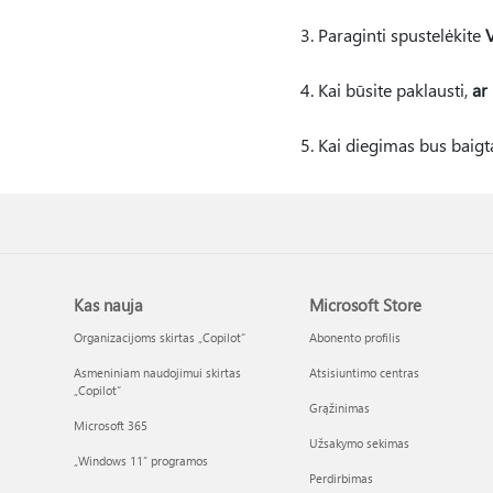
Paraginti spustelėkite
V
Kai būsite paklausti,
ar 
Kai diegimas bus baigtas
Kas nauja
Microsoft Store
Organizacijoms skirtas „Copilot“
Abonento profilis
Asmeniniam naudojimui skirtas
Atsisiuntimo centras
„Copilot“
Grąžinimas
Microsoft 365
Užsakymo sekimas
„Windows 11“ programos
Perdirbimas