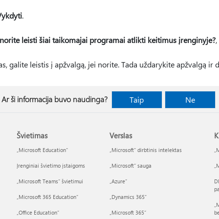
ykdyti
.
norite leisti šiai taikomajai programai atlikti keitimus įrenginyje?
,
, galite leistis į apžvalgą, jei norite. Tada uždarykite apžvalgą ir
Ar ši informacija buvo naudinga?
Taip
Ne
Švietimas
Verslas
K
„Microsoft Education“
„Microsoft“ dirbtinis intelektas
„M
Įrenginiai švietimo įstaigoms
„Microsoft“ sauga
„M
„Microsoft Teams“ švietimui
„Azure”
D
p
„Microsoft 365 Education“
„Dynamics 365“
„M
„Office Education“
„Microsoft 365“
b