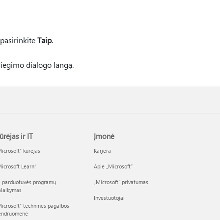
 pasirinkite
Taip
.
 diegimo dialogo langą.
ūrėjas ir IT
Įmonė
icrosoft“ kūrėjas
Karjera
icrosoft Learn“
Apie „Microsoft“
I parduotuvės programų
„Microsoft“ privatumas
alaikymas
Investuotojai
icrosoft“ techninės pagalbos
endruomenė