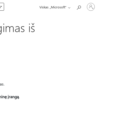
Prisijunkite
5“
Viskas „Microsoft“
prie
paskyros
imas iš
as.
minę įrangą
.