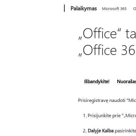
Microsoft
Palaikymas
Microsoft 365
O
„Office“ 
„Office 36
Išbandykite!
Nuoraša
Prisiregistravę naudoti "Mic
Prisijunkite prie "„Mic
Dalyje Kalba
pasirinkit