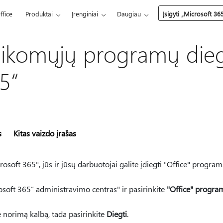
ffice
Produktai
Įrenginiai
Daugiau
Įsigyti „Microsoft 36
taikomųjų programų dieg
5“
s
Kitas vaizdo įrašas
rosoft 365", jūs ir jūsų darbuotojai galite įdiegti "Office" program
rosoft 365“ administravimo centras" ir pasirinkite
"Office" progra
e norimą kalbą, tada pasirinkite
Diegti
.