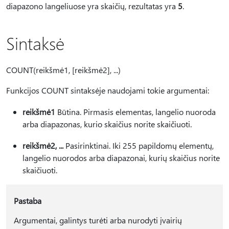
diapazono langeliuose yra skaičių, rezultatas yra
5
.
Sintaksė
COUNT(reikšmė1, [reikšmė2], ...)
Funkcijos COUNT sintaksėje naudojami tokie argumentai:
reikšmė1
Būtina. Pirmasis elementas, langelio nuoroda
arba diapazonas, kurio skaičius norite skaičiuoti.
reikšmė2, ...
Pasirinktinai. Iki 255 papildomų elementų,
langelio nuorodos arba diapazonai, kurių skaičius norite
skaičiuoti.
Pastaba
Argumentai, galintys turėti arba nurodyti įvairių