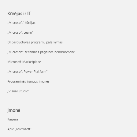
Kūrėjas ir IT
„Microsoft“ kūrėjas
„Microsoft Learn“
DI parduotuvės programų palaikymas
„Microsoft“ techninės pagalbos bendruomenė
Microsoft Marketplace
„Microsoft Power Platform“
Programinės įrangos įmonės
„Visual Studio“
Įmonė
Karjera
Apie „Microsoft“