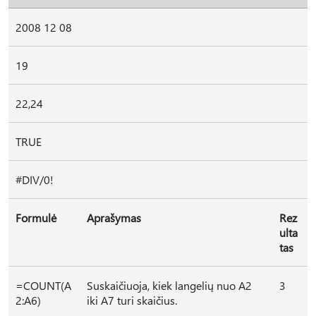
2008 12 08
19
22,24
TRUE
#DIV/0!
Formulė
Aprašymas
Rez
ulta
tas
=COUNT(A
Suskaičiuoja, kiek langelių nuo A2
3
2:A6)
iki A7 turi skaičius.