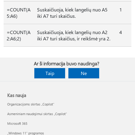
=COUNT(A
Suskaičiuoja, kiek langelių nuo A5
1
5:A6)
iki A7 turi skaičius.
=COUNT(A
Suskaičiuoja, kiek langelių nuo A2
4
2:A6;2)
iki A7 turi skaičius, ir reikšmė yra 2.
Ar ši informacija buvo naudinga?
Taip
Ne
Kas nauja
Organizacijoms skirtas „Copilot“
Asmeniniam naudojimui skirtas „Copilot“
Microsoft 365
„Windows 11“ programos