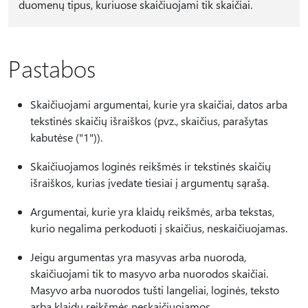
duomenų tipus, kuriuose skaičiuojami tik skaičiai.
Pastabos
Skaičiuojami argumentai, kurie yra skaičiai, datos arba
tekstinės skaičių išraiškos (pvz., skaičius, parašytas
kabutėse ("1")).
Skaičiuojamos loginės reikšmės ir tekstinės skaičių
išraiškos, kurias įvedate tiesiai į argumentų sąrašą.
Argumentai, kurie yra klaidų reikšmės, arba tekstas,
kurio negalima perkoduoti į skaičius, neskaičiuojamas.
Jeigu argumentas yra masyvas arba nuoroda,
skaičiuojami tik to masyvo arba nuorodos skaičiai.
Masyvo arba nuorodos tušti langeliai, loginės, teksto
arba klaidų reikšmės neskaičiuojamos.