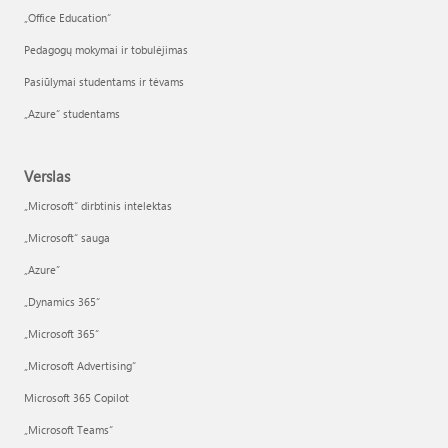
„Office Education“
Pedagogų mokymai ir tobulėjimas
Pasiūlymai studentams ir tėvams
„Azure“ studentams
Verslas
„Microsoft“ dirbtinis intelektas
„Microsoft“ sauga
„Azure”
„Dynamics 365“
„Microsoft 365“
„Microsoft Advertising“
Microsoft 365 Copilot
„Microsoft Teams“