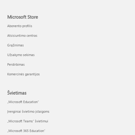
Microsoft Store
Abonento profilis
Atsisiuntimo centras
Grąžinimas
Užsakymo sekimas
Perdirbimas
Komercinės garantijos
Švietimas
„Microsoft Education“
Įrenginiai švietimo įstaigoms
„Microsoft Teams“ švietimui
„Microsoft 365 Education“