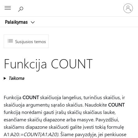
Prisijunk
Microsoft
prie
paskyro
Palaikymas
Susijusios temos
Funkcija COUNT
Taikoma
Funkcija
COUNT
skaičiuoja langelius, turinčius skaičius, ir
skaičiuoja argumentų sąrašo skaičius. Naudokite
COUNT
funkciją norėdami gauti įrašų skaičių skaičiaus lauke,
esančiame skaičių diapazone arba masyve. Pavyzdžiui,
skaičiams diapazone skaičiuoti galite įvesti tokią formulę
A1:A20:
=COUNT(A1:A20)
. Šiame pavyzdyje, jei penkiuose