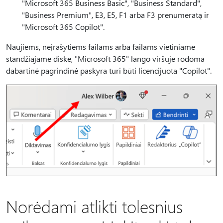
"Microsoft 365 Business Basic", "Business Standard",
"Business Premium", E3, E5, F1 arba F3 prenumeratą ir
"Microsoft 365 Copilot".
Naujiems, neįrašytiems failams arba failams vietiniame
standžiajame diske, "Microsoft 365" lango viršuje rodoma
dabartinė pagrindinė paskyra turi būti licencijuota "Copilot".
Norėdami atlikti tolesnius