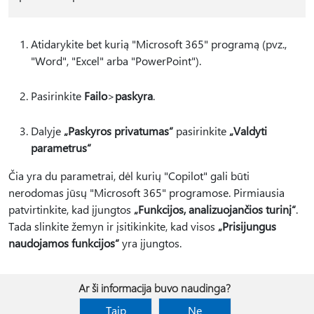
Atidarykite bet kurią "Microsoft 365" programą (pvz.,
"Word", "Excel" arba "PowerPoint").
Pasirinkite
Failo
>
paskyra
.
Dalyje
„Paskyros privatumas“
pasirinkite
„Valdyti
parametrus“
Čia yra du parametrai, dėl kurių "Copilot" gali būti
nerodomas jūsų "Microsoft 365" programose. Pirmiausia
patvirtinkite, kad įjungtos
„Funkcijos, analizuojančios turinį“
.
Tada slinkite žemyn ir įsitikinkite, kad visos
„Prisijungus
naudojamos funkcijos“
yra įjungtos.
Ar ši informacija buvo naudinga?
Taip
Ne