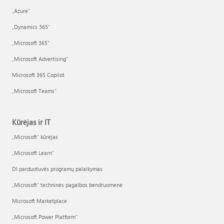
„Azure”
„Dynamics 365“
„Microsoft 365“
„Microsoft Advertising“
Microsoft 365 Copilot
„Microsoft Teams“
Kūrėjas ir IT
„Microsoft“ kūrėjas
„Microsoft Learn“
DI parduotuvės programų palaikymas
„Microsoft“ techninės pagalbos bendruomenė
Microsoft Marketplace
„Microsoft Power Platform“