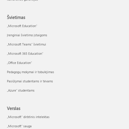
Švietimas
„Microsoft Education“
Įrenginiai švietimo įstaigoms
„Microsoft Teams“ švietimui
„Microsoft 365 Education“
„Office Education“
Pedagogų mokymai ir tobulėjimas
Pasiūlymai studentams ir tėvams
„Azure“ studentams
Verslas
„Microsoft“ dirbtinis intelektas
„Microsoft“ sauga