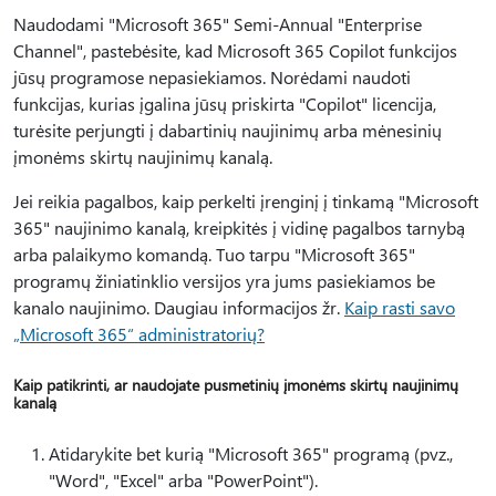
Naudodami "Microsoft 365" Semi-Annual "Enterprise
Channel", pastebėsite, kad Microsoft 365 Copilot funkcijos
jūsų programose nepasiekiamos. Norėdami naudoti
funkcijas, kurias įgalina jūsų priskirta "Copilot" licencija,
turėsite perjungti į dabartinių naujinimų arba mėnesinių
įmonėms skirtų naujinimų kanalą.
Jei reikia pagalbos, kaip perkelti įrenginį į tinkamą "Microsoft
365" naujinimo kanalą, kreipkitės į vidinę pagalbos tarnybą
arba palaikymo komandą. Tuo tarpu "Microsoft 365"
programų žiniatinklio versijos yra jums pasiekiamos be
kanalo naujinimo. Daugiau informacijos žr.
Kaip rasti savo
„Microsoft 365“ administratorių?
Kaip patikrinti, ar naudojate pusmetinių įmonėms skirtų naujinimų
kanalą
Atidarykite bet kurią "Microsoft 365" programą (pvz.,
"Word", "Excel" arba "PowerPoint").