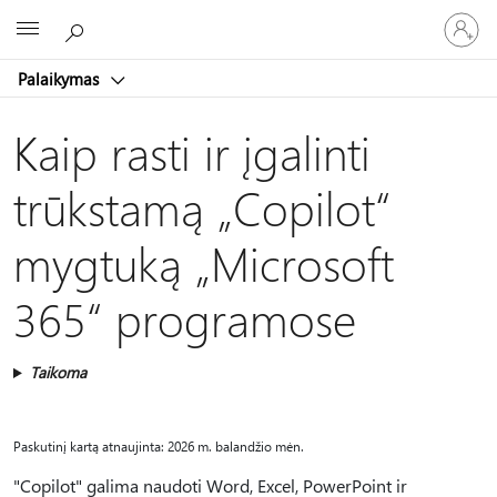
Prisijunk
Microsoft
prie
paskyro
Palaikymas
Kaip rasti ir įgalinti
trūkstamą „Copilot“
mygtuką „Microsoft
365“ programose
Taikoma
Paskutinį kartą atnaujinta: 2026 m. balandžio mėn.
"Copilot" galima naudoti Word, Excel, PowerPoint ir