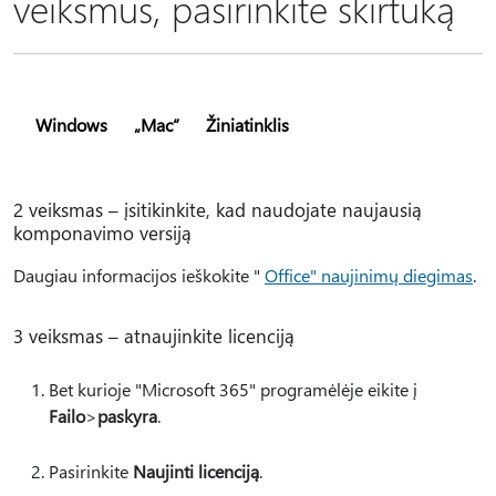
veiksmus, pasirinkite skirtuką
Windows
„Mac“
Žiniatinklis
2 veiksmas – įsitikinkite, kad naudojate naujausią
komponavimo versiją
Daugiau informacijos ieškokite "
Office" naujinimų diegimas
.
3 veiksmas – atnaujinkite licenciją
Bet kurioje "Microsoft 365" programėlėje eikite į
Failo
>
paskyra
.
Pasirinkite
Naujinti licenciją
.