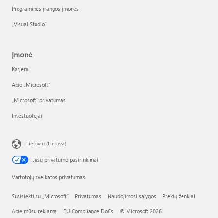
Programinės įrangos įmonės
„Visual Studio“
Įmonė
Karjera
Apie „Microsoft“
„Microsoft“ privatumas
Investuotojai
Lietuvių (Lietuva)
Jūsų privatumo pasirinkimai
Vartotojų sveikatos privatumas
Susisiekti su „Microsoft“
Privatumas
Naudojimosi sąlygos
Prekių ženklai
Apie mūsų reklamą
EU Compliance DoCs
© Microsoft 2026