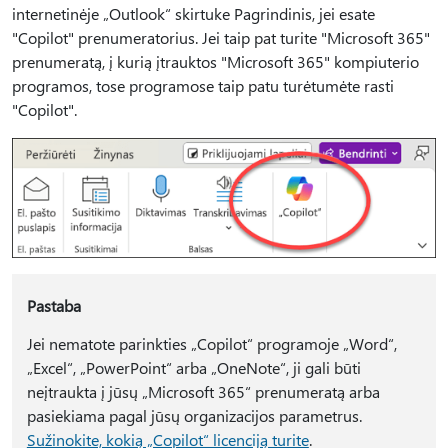
internetinėje „Outlook“ skirtuke Pagrindinis, jei esate
"Copilot" prenumeratorius. Jei taip pat turite "Microsoft 365"
prenumeratą, į kurią įtrauktos "Microsoft 365" kompiuterio
programos, tose programose taip patu turėtumėte rasti
"Copilot".
Pastaba
Jei nematote parinkties „Copilot“ programoje „Word“,
„Excel“, „PowerPoint“ arba „OneNote“, ji gali būti
neįtraukta į jūsų „Microsoft 365“ prenumeratą arba
pasiekiama pagal jūsų organizacijos parametrus.
Sužinokite, kokią „Copilot“ licenciją turite
.