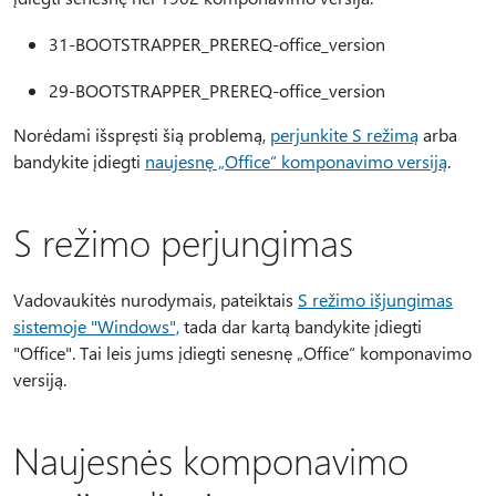
31-BOOTSTRAPPER_PREREQ-office_version
29-BOOTSTRAPPER_PREREQ-office_version
Norėdami išspręsti šią problemą,
perjunkite S režimą
arba
bandykite įdiegti
naujesnę „Office“ komponavimo versiją
.
S režimo perjungimas
Vadovaukitės nurodymais, pateiktais
S režimo išjungimas
sistemoje "Windows",
tada dar kartą bandykite įdiegti
"Office". Tai leis jums įdiegti senesnę „Office“ komponavimo
versiją.
Naujesnės komponavimo