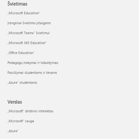
Švietimas
„Microsoft Education“
Įrenginiai švietimo įstaigoms
„Microsoft Teams“ švietimui
„Microsoft 365 Education“
„Office Education“
Pedagogų mokymai ir tobulėjimas
Pasiūlymai studentams ir tėvams
„Azure“ studentams
Verslas
„Microsoft“ dirbtinis intelektas
„Microsoft“ sauga
„Azure”