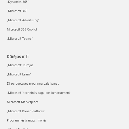
„Dynamics 365“
„Microsoft 365“
„Microsoft Advertising“
Microsoft 365 Copilot
„Microsoft Teams“
Kūrėjas ir IT
„Microsoft“ kūrėjas
„Microsoft Learn“
DI parduotuvės programų palaikymas
„Microsoft“ techninės pagalbos bendruomenė
Microsoft Marketplace
„Microsoft Power Platform“
Programinės įrangos įmonės