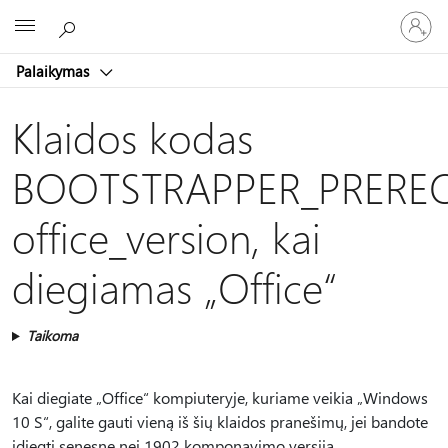
Prisijunk
Microsoft
prie
paskyro
Palaikymas
Klaidos kodas
BOOTSTRAPPER_PRERE
office_version, kai
diegiamas „Office“
Taikoma
Kai diegiate „Office“ kompiuteryje, kuriame veikia „Windows
10 S“, galite gauti vieną iš šių klaidos pranešimų, jei bandote
įdiegti senesnę nei 1902 komponavimo versija.