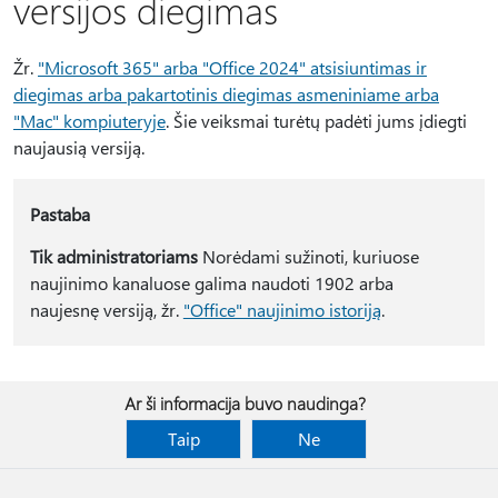
versijos diegimas
Žr.
"Microsoft 365" arba "Office 2024" atsisiuntimas ir
diegimas arba pakartotinis diegimas asmeniniame arba
"Mac" kompiuteryje
. Šie veiksmai turėtų padėti jums įdiegti
naujausią versiją.
Pastaba
Tik administratoriams
Norėdami sužinoti, kuriuose
naujinimo kanaluose galima naudoti 1902 arba
naujesnę versiją, žr.
"Office" naujinimo istoriją
.
Ar ši informacija buvo naudinga?
Taip
Ne