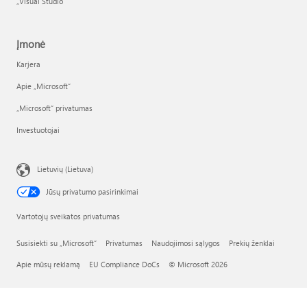
„Visual Studio“
Įmonė
Karjera
Apie „Microsoft“
„Microsoft“ privatumas
Investuotojai
Lietuvių (Lietuva)
Jūsų privatumo pasirinkimai
Vartotojų sveikatos privatumas
Susisiekti su „Microsoft“
Privatumas
Naudojimosi sąlygos
Prekių ženklai
Apie mūsų reklamą
EU Compliance DoCs
© Microsoft 2026