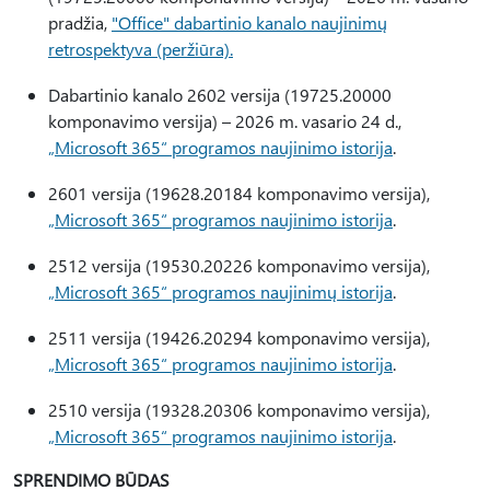
pradžia,
"Office" dabartinio kanalo naujinimų
retrospektyva (peržiūra).
Dabartinio kanalo 2602 versija (19725.20000
komponavimo versija) – 2026 m. vasario 24 d.,
„Microsoft 365“ programos naujinimo istorija
.
2601 versija (19628.20184 komponavimo versija),
„Microsoft 365“ programos naujinimo istorija
.
2512 versija (19530.20226 komponavimo versija),
„Microsoft 365“ programos naujinimų istorija
.
2511 versija (19426.20294 komponavimo versija),
„Microsoft 365“ programos naujinimo istorija
.
2510 versija (19328.20306 komponavimo versija),
„Microsoft 365“ programos naujinimo istorija
.
SPRENDIMO BŪDAS