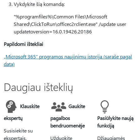
Vykdykite šią komandą:
"%programfiles%\Common Files\Microsoft
Shared\ClickToRun\officec2rclient.exe" /update user
updatetoversion=16.0.19426.20186
Papildomi ištekliai
„Microsoft 365“ programos naujinimų istorija (sąraše pagal
datą)
Daugiau išteklių
Klauskite
Gaukite
ekspertų
pagalbos
Pasiūlykite naują
bendruomenėje
funkciją
Susisiekite su
ekspertais,
Užduokite
Džiaugiamės