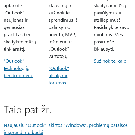
aptarkite
klausimą ir
skaitydami jūsų
„Outlook“
sužinokite
pasiūlymus ir
naujienas ir
sprendimus iš
atsiliepimus!
geriausias
palaikymo
Pasidalykite savo
praktikas bei
agentų, MVP,
mintimis. Mes
skaitykite mūsų
inžinierių ir
pasiruošę
tinklaraštį.
„Outlook“
išklausyti.
vartotojų.
"Outlook"
Sužinokite, kaip
technologijų
"Outlook"
bendruomenė
atsakymų
forumas
Taip pat žr.
Naujausių "Outlook", skirtos "Windows", problemų pataisos
ir sprendimo būdai