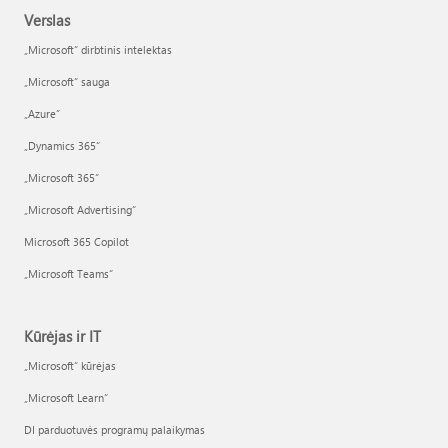
Verslas
„Microsoft“ dirbtinis intelektas
„Microsoft“ sauga
„Azure”
„Dynamics 365“
„Microsoft 365“
„Microsoft Advertising“
Microsoft 365 Copilot
„Microsoft Teams“
Kūrėjas ir IT
„Microsoft“ kūrėjas
„Microsoft Learn“
DI parduotuvės programų palaikymas