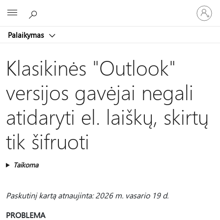
Prisijunk
Microsoft
prie
paskyro
Palaikymas
Klasikinės "Outlook"
versijos gavėjai negali
atidaryti el. laiškų, skirtų
tik šifruoti
Taikoma
Paskutinį kartą atnaujinta: 2026 m. vasario 19 d.
PROBLEMA