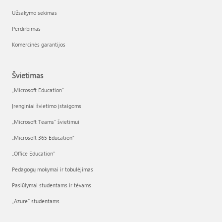
Užsakymo sekimas
Perdirbimas
Komercinės garantijos
Švietimas
„Microsoft Education“
Įrenginiai švietimo įstaigoms
„Microsoft Teams“ švietimui
„Microsoft 365 Education“
„Office Education“
Pedagogų mokymai ir tobulėjimas
Pasiūlymai studentams ir tėvams
„Azure“ studentams