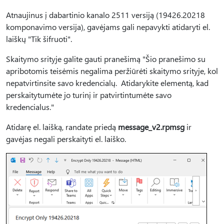
Atnaujinus į dabartinio kanalo 2511 versiją (19426.20218
komponavimo versija), gavėjams gali nepavykti atidaryti el.
laiškų "Tik šifruoti".
Skaitymo srityje galite gauti pranešimą "Šio pranešimo su
apribotomis teisėmis negalima peržiūrėti skaitymo srityje, kol
nepatvirtinsite savo kredencialų. Atidarykite elementą, kad
perskaitytumėte jo turinį ir patvirtintumėte savo
kredencialus."
Atidarę el. laišką, randate priedą
message_v2.rpmsg
ir
gavėjas negali perskaityti el. laiško.