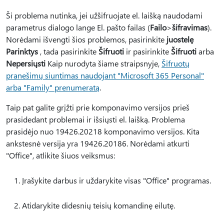
Ši problema nutinka, jei užšifruojate el. laišką naudodami
parametrus dialogo lange El. pašto failas (
Failo
>
šifravimas
).
Norėdami išvengti šios problemos, pasirinkite
juostelę
Parinktys
, tada pasirinkite
Šifruoti
ir pasirinkite
Šifruoti
arba
Nepersiųsti
Kaip nurodyta šiame straipsnyje,
Šifruotų
pranešimų siuntimas naudojant "Microsoft 365 Personal"
arba "Family" prenumeratą
.
Taip pat galite grįžti prie komponavimo versijos prieš
prasidedant problemai ir išsiųsti el. laišką. Problema
prasidėjo nuo 19426.20218 komponavimo versijos. Kita
ankstesnė versija yra 19426.20186. Norėdami atkurti
"Office", atlikite šiuos veiksmus:
Įrašykite darbus ir uždarykite visas "Office" programas.
Atidarykite didesnių teisių komandinę eilutę.