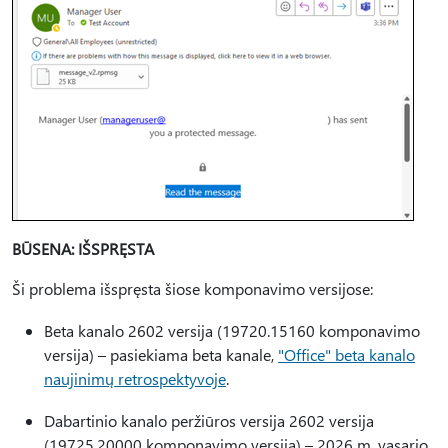
BŪSENA: IŠSPRĘSTA
Ši problema išspręsta šiose komponavimo versijose:
Beta kanalo 2602 versija (19720.15160 komponavimo
versija) – pasiekiama beta kanale,
"Office" beta kanalo
naujinimų retrospektyvoje
.
Dabartinio kanalo peržiūros versija 2602 versija
(19725.20000 komponavimo versija) – 2026 m. vasario