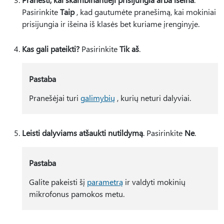
Pasirinkite
Taip
, kad gautumėte pranešimą, kai mokiniai
prisijungia ir išeina iš klasės bet kuriame įrenginyje.
Kas gali pateikti?
Pasirinkite
Tik aš
.
Pastaba
Pranešėjai turi
galimybių
, kurių neturi dalyviai.
Leisti dalyviams atšaukti nutildymą
. Pasirinkite
Ne
.
Pastaba
Galite pakeisti šį
parametrą
ir valdyti mokinių
mikrofonus pamokos metu.