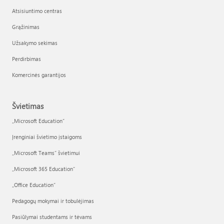
Atsisiuntimo centras
Grąžinimas
Užsakymo sekimas
Perdirbimas
Komercinės garantijos
Švietimas
„Microsoft Education“
Įrenginiai švietimo įstaigoms
„Microsoft Teams“ švietimui
„Microsoft 365 Education“
„Office Education“
Pedagogų mokymai ir tobulėjimas
Pasiūlymai studentams ir tėvams