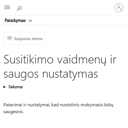
Prisijunk
Microsoft
prie
paskyro
Palaikymas
Susijusios temos
Susitikimo vaidmenų ir
saugos nustatymas
Taikoma
Patarimai ir nustatymai, kad nuotolinis mokymasis būtų
saugesnis.