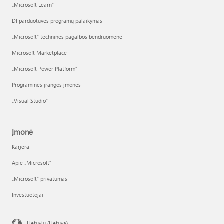
„Microsoft Learn“
DI parduotuvės programų palaikymas
„Microsoft“ techninės pagalbos bendruomenė
Microsoft Marketplace
„Microsoft Power Platform“
Programinės įrangos įmonės
„Visual Studio“
Įmonė
Karjera
Apie „Microsoft“
„Microsoft“ privatumas
Investuotojai
Lietuvių (Lietuva)