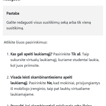
Pastaba
Galite redaguoti visus susitikimų seką arba tik vieną
susitikimą.
Atlikite šiuos pasirinkimus:
Kas gali apeiti laukiamąjį?
Pasirinkite
Tik aš
. Taip
sukursite virtualų laukiamąjį, kuriame studentai laukia,
kol juos priimsite.
Visada leisti skambinantiesiems apeiti
laukiamąjį
. Pasirinkite
Ne,
kad mokiniai, prisijungiantys
iš mobiliojo įrenginio, taip pat lauktų virtualiame
laukiamajame.
Pranešti, kai skambinantieji prisijungia arba išeina
.