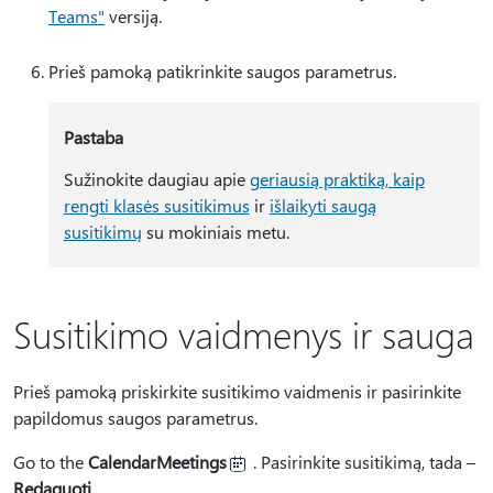
Teams"
versiją.
Prieš pamoką patikrinkite saugos parametrus.
Pastaba
Sužinokite daugiau apie
geriausią praktiką, kaip
rengti klasės susitikimus
ir
išlaikyti saugą
susitikimų
su mokiniais metu.
Susitikimo vaidmenys ir sauga
Prieš pamoką priskirkite susitikimo vaidmenis ir pasirinkite
papildomus saugos parametrus.
Go to the
CalendarMeetings
. Pasirinkite susitikimą, tada –
Redaguoti
.