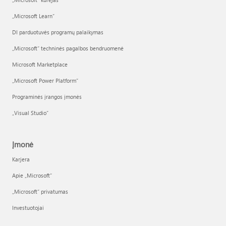
„Microsoft Learn“
DI parduotuvės programų palaikymas
„Microsoft“ techninės pagalbos bendruomenė
Microsoft Marketplace
„Microsoft Power Platform“
Programinės įrangos įmonės
„Visual Studio“
Įmonė
Karjera
Apie „Microsoft“
„Microsoft“ privatumas
Investuotojai