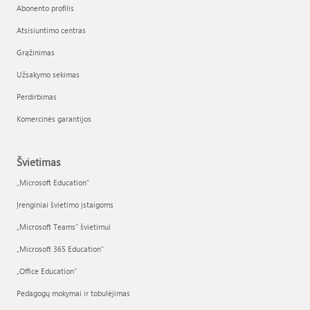
Abonento profilis
Atsisiuntimo centras
Grąžinimas
Užsakymo sekimas
Perdirbimas
Komercinės garantijos
Švietimas
„Microsoft Education“
Įrenginiai švietimo įstaigoms
„Microsoft Teams“ švietimui
„Microsoft 365 Education“
„Office Education“
Pedagogų mokymai ir tobulėjimas