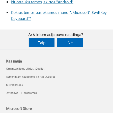
Nuotraukų temos, skirtos "Android"
Kokios temos pasiekiamos mano "„Microsoft“ SwiftKey
Keyboard"?
Ar ši informacija buvo naudinga?
Taip
Ne
Kas nauja
Organizacijoms skirtas „Copilot“
Asmeniniam naudojimui skirtas „Copilot“
Microsoft 365
„Windows 11“ programos
Microsoft Store