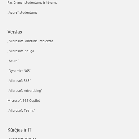
Pasiūlymai studentams ir tėvams
„Azure“ studentams
Verslas
„Microsoft“ dirbtinis intelektas
„Microsoft“ sauga
„Azure”
„Dynamics 365“
„Microsoft 365“
„Microsoft Advertising“
Microsoft 365 Copilot
„Microsoft Teams“
Kūrėjas ir IT
„Microsoft“ kūrėjas