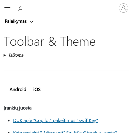
Prisijunk
Microsoft
prie
paskyro
Palaikymas
Toolbar & Theme
Taikoma
Android
iOS
Įrankių juosta
DUK apie "Copilot" pakeitimus "SwiftKey"
Kaip pasiekti "„Microsoft“ SwiftKey" įrankių juostą?