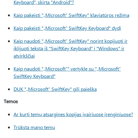
Keyboard", skirta "Android"?
Kaip pakeisti "„Microsoft“ SwiftKey" klaviatūros režimą
Kaip pakeisti "„Microsoft“ SwiftKey Keyboard" dydį
Kaip naudoti "„Microsoft“ SwiftKey" norint kopijuoti ir
įklijuoti tekstą iš "SwiftKey Keyboard" į "Windows" ir
atvirkščiai
Kaip naudoti "„Microsoft“" vertyklę su "„Microsoft“
SwiftKey Keyboard"
DUK "„Microsoft“ SwiftKey" gili paieška
Temos
Ar kurti temų atsargines kopijas įvairiuose įrenginiuose?
Trūksta mano temų