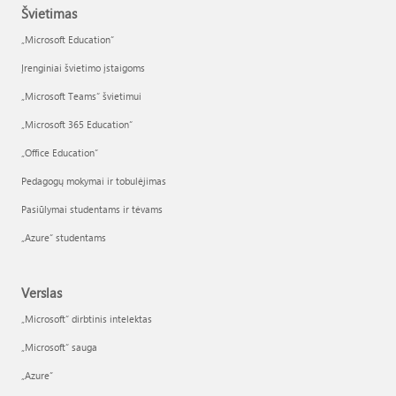
Švietimas
„Microsoft Education“
Įrenginiai švietimo įstaigoms
„Microsoft Teams“ švietimui
„Microsoft 365 Education“
„Office Education“
Pedagogų mokymai ir tobulėjimas
Pasiūlymai studentams ir tėvams
„Azure“ studentams
Verslas
„Microsoft“ dirbtinis intelektas
„Microsoft“ sauga
„Azure”