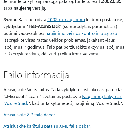
Jei norite taikyti šią karštąją pataisą, turite turėti
1.2002.0.35
arba
naujesnę
versiją.
Svarbu
Kaip nurodyta
2002 m. naujinimo
leidimo pastabose,
vykdydami "
Test-AzureStack
" (su nurodytais parametrais)
būtinai vadovaukitės
naujinimo veiklos kontroliniu sąrašu
ir
išspręskite visas rastas veiklos problemas, įskaitant visus
įspėjimus ir gedimus. Taip pat peržiūrėkite aktyvius įspėjimus
ir išspręskite visus, dėl kurių reikia imtis veiksmų.
Failo informacija
Atsisiųskite šiuos failus. Tada vykdykite instrukcijas, pateiktas
"„Microsoft“ Learn" svetainės puslapyje
Naujinimų taikymas
"Azure Stack
", kad pritaikytumėte šį naujinimą "Azure Stack".
Atsisiųskite ZIP failą dabar.
Atsisiųskite karštųjų pataisų XML failą dabar.