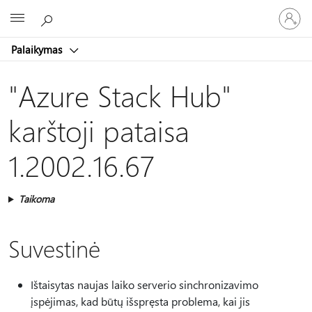
Prisijunk
Microsoft
prie
paskyro
Palaikymas
"Azure Stack Hub"
karštoji pataisa
1.2002.16.67
Taikoma
Suvestinė
Ištaisytas naujas laiko serverio sinchronizavimo
įspėjimas, kad būtų išspręsta problema, kai jis