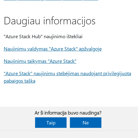
Daugiau informacijos
"Azure Stack Hub" naujinimo ištekliai
Naujinimų valdymas "Azure Stack" apžvalgoje
Naujinimų taikymas "Azure Stack"
"Azure Stack" naujinimų stebėjimas naudojant privilegijuotą
pabaigos tašką
Ar ši informacija buvo naudinga?
Taip
Ne