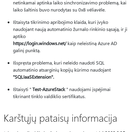
netinkamai aptinka laiko sinchronizavimo problemą, kai
laiko šaltinis buvo nurodytas su 0x8 vėliavėle.
Ištaisyta tikrinimo apribojimo klaida, kuri įvyko
naudojant naują automatinio žurnalo rinkinio sąsają, ir ji
aptiko
https://login.windows.net/
kaip neleistiną Azure AD
galinį punktą.
Išspręsta problema, kuri neleido naudoti SQL
automatinio atsarginių kopijų kūrimo naudojant
"SQLIaaSExtension".
Ištaisyti "
Test-AzureStack
" naudojami įspėjimai
tikrinant tinklo valdiklio sertifikatus.
Karštųjų pataisų informacija