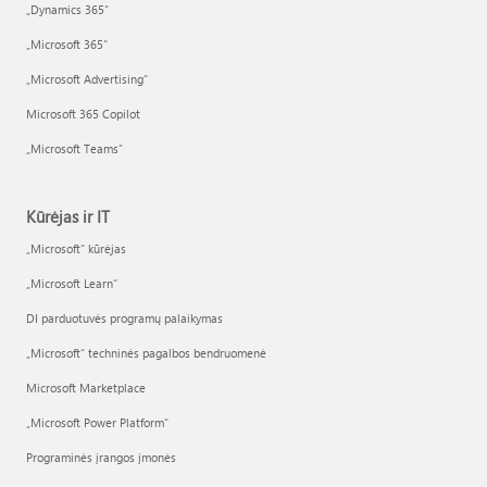
„Dynamics 365“
„Microsoft 365“
„Microsoft Advertising“
Microsoft 365 Copilot
„Microsoft Teams“
Kūrėjas ir IT
„Microsoft“ kūrėjas
„Microsoft Learn“
DI parduotuvės programų palaikymas
„Microsoft“ techninės pagalbos bendruomenė
Microsoft Marketplace
„Microsoft Power Platform“
Programinės įrangos įmonės