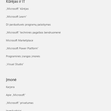
Kūrėjas ir IT
„Microsoft“ kūrėjas
„Microsoft Learn“
DI parduotuvės programų palaikymas
„Microsoft“ techninės pagalbos bendruomenė
Microsoft Marketplace
„Microsoft Power Platform“
Programinės įrangos įmonės
„Visual Studio“
Įmonė
Karjera
Apie „Microsoft“
„Microsoft“ privatumas
Investuotojai