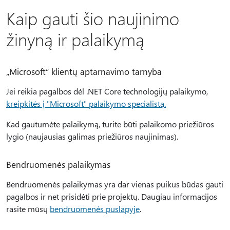
Kaip gauti šio naujinimo
žinyną ir palaikymą
„Microsoft“ klientų aptarnavimo tarnyba
Jei reikia pagalbos dėl .NET Core technologijų palaikymo,
kreipkitės į "Microsoft" palaikymo specialistą.
Kad gautumėte palaikymą, turite būti palaikomo priežiūros
lygio (naujausias galimas priežiūros naujinimas).
Bendruomenės palaikymas
Bendruomenės palaikymas yra dar vienas puikus būdas gauti
pagalbos ir net prisidėti prie projektų. Daugiau informacijos
rasite mūsų
bendruomenės puslapyje
.