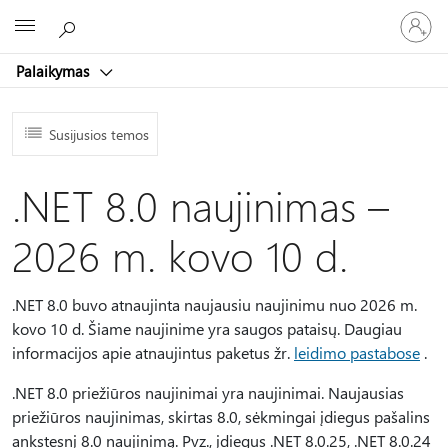
Prisijunk
Microsoft
prie
paskyro
Palaikymas
Susijusios temos
.NET 8.0 naujinimas –
2026 m. kovo 10 d.
.NET 8.0 buvo atnaujinta naujausiu naujinimu nuo 2026 m.
kovo 10 d. Šiame naujinime yra saugos pataisų. Daugiau
informacijos apie atnaujintus paketus žr.
leidimo pastabose
.
.NET 8.0 priežiūros naujinimai yra naujinimai. Naujausias
priežiūros naujinimas, skirtas 8.0, sėkmingai įdiegus pašalins
ankstesnį 8.0 naujinimą. Pvz., įdiegus .NET 8.0.25, .NET 8.0.24