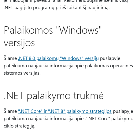
.NET pagrįstų programų prieš taikant šį naujinimą.
Palaikomos "Windows"
versijos
Šiame
.NET 8.0 palaikomų "Windows" versijų
puslapyje
pateikiama naujausia informacija apie palaikomas operacinės
sistemos versijas.
.NET palaikymo trukmė
Šiame
".NET Core" ir ".NET 8" palaikymo strategijos
puslapyje
pateikiama naujausia informacija apie .".NET Core" palaikymo
ciklo strategiją.