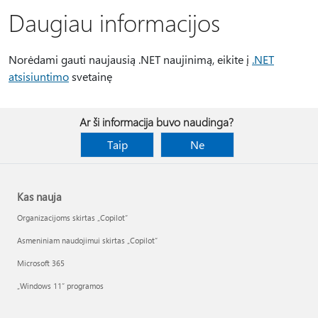
Daugiau informacijos
Norėdami gauti naujausią .NET naujinimą, eikite į
.NET
atsisiuntimo
svetainę
Ar ši informacija buvo naudinga?
Taip
Ne
Kas nauja
Organizacijoms skirtas „Copilot“
Asmeniniam naudojimui skirtas „Copilot“
Microsoft 365
„Windows 11“ programos