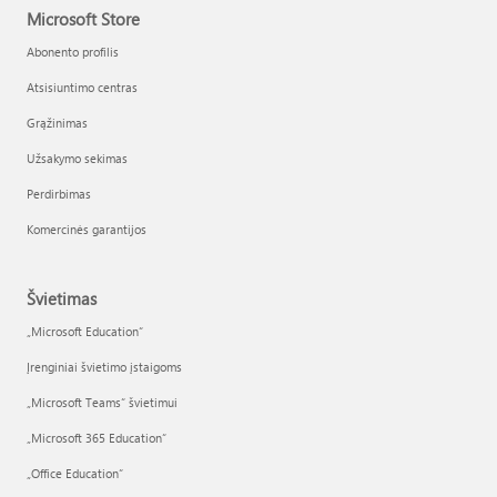
Microsoft Store
Abonento profilis
Atsisiuntimo centras
Grąžinimas
Užsakymo sekimas
Perdirbimas
Komercinės garantijos
Švietimas
„Microsoft Education“
Įrenginiai švietimo įstaigoms
„Microsoft Teams“ švietimui
„Microsoft 365 Education“
„Office Education“