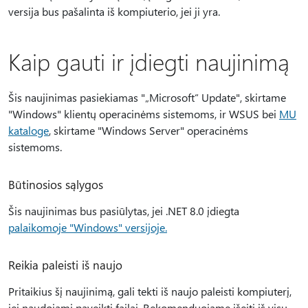
versija bus pašalinta iš kompiuterio, jei ji yra.
Kaip gauti ir įdiegti naujinimą
Šis naujinimas pasiekiamas "„Microsoft“ Update", skirtame
"Windows" klientų operacinėms sistemoms, ir WSUS bei
MU
kataloge
, skirtame "Windows Server" operacinėms
sistemoms.
Būtinosios sąlygos
Šis naujinimas bus pasiūlytas, jei .NET 8.0 įdiegta
palaikomoje "Windows" versijoje.
Reikia paleisti iš naujo
Pritaikius šį naujinimą, gali tekti iš naujo paleisti kompiuterį,
jei naudojami paveikti failai. Rekomenduojame išeiti iš visų