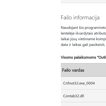
Failo informacija
Naudojant šio programinės įr
lentelėje išvardytais atribut
laikai jūsų vietiniame kompiu
data ir laikas gali pasikeisti,
Visoms palaikomoms "Outlo
Failo vardas
Cnfnot32.exe_0004
Contab32.dll