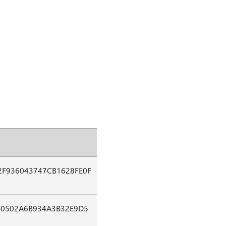
2F936043747CB1628FE0F
B0502A6B934A3B32E9D5