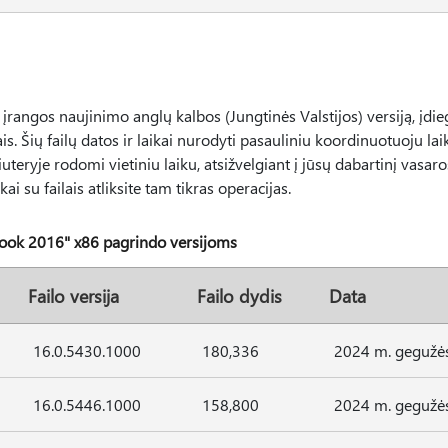
angos naujinimo anglų kalbos (Jungtinės Valstijos) versiją, įdieg
ais. Šių failų datos ir laikai nurodyti pasauliniu koordinuotuoju laik
teryje rodomi vietiniu laiku, atsižvelgiant į jūsų dabartinį vasaros
 kai su failais atliksite tam tikras operacijas.
ok 2016" x86 pagrindo versijoms
Failo versija
Failo dydis
Data
16.0.5430.1000
180,336
2024 m. gegužės
16.0.5446.1000
158,800
2024 m. gegužės