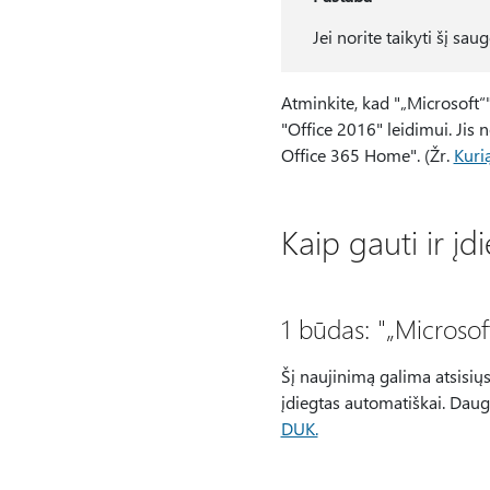
Jei norite taikyti šį sa
Atminkite, kad "„Microsoft“"
"Office 2016" leidimui. Jis 
Office 365 Home". (Žr.
Kuri
Kaip gauti ir įd
1 būdas: "„Microso
Šį naujinimą galima atsisiųs
įdiegtas automatiškai. Daug
DUK.