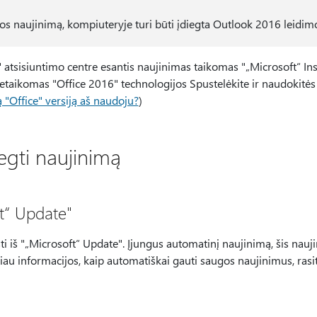
ugos naujinimą, kompiuteryje turi būti įdiegta Outlook 2016 leidimo
 atsisiuntimo centre esantis naujinimas taikomas "„Microsoft“ Ins
netaikomas "Office 2016" technologijos Spustelėkite ir naudokitės
ą "Office" versiją aš naudoju?
)
iegti naujinimą
ft“ Update"
ti iš "„Microsoft“ Update". Įjungus automatinį naujinimą, šis nauji
iau informacijos, kaip automatiškai gauti saugos naujinimus, rasit