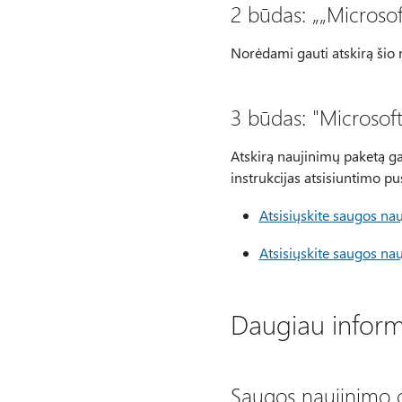
2 būdas: „„Microso
Norėdami gauti atskirą šio 
3 būdas: "Microsoft
Atskirą naujinimų paketą ga
instrukcijas atsisiuntimo pu
Atsisiųskite saugos na
Atsisiųskite saugos na
Daugiau inform
Saugos naujinimo 