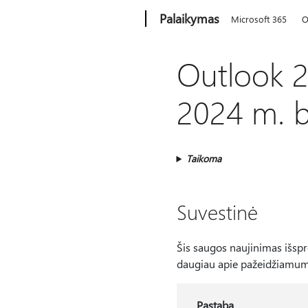
Microsoft
Palaikymas
Microsoft 365
O
Outlook 2
2024 m. b
Taikoma
Suvestinė
Šis saugos naujinimas išsp
daugiau apie pažeidžiamum
Pastaba