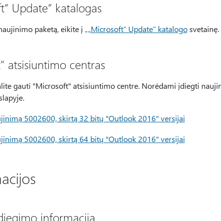
ft“ Update“ katalogas
naujinimo paketą, eikite į
„„Microsoft“ Update“ katalogo
svetainę.
" atsisiuntimo centras
lite gauti "Microsoft" atsisiuntimo centre. Norėdami įdiegti nauj
slapyje.
ujinimą 5002600, skirtą 32 bitų "Outlook 2016" versijai
ujinimą 5002600, skirtą 64 bitų "Outlook 2016" versijai
acijos
diegimo informacija