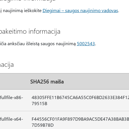
į naujinimą ieškokite
Diegimai – saugos naujinimo vadovas
.
akeitimo informacija
čia anksčiau išleistą saugos naujinimą
5002543
.
acija
SHA256 maiša
llfile-x86-
48305FFE11B6745CA6A55C0F6BD2633E384F1
79515B
llfile-x64-
F44556CF01FA9F897D9BA9AC5DE47A38BAB3
7D59B78D