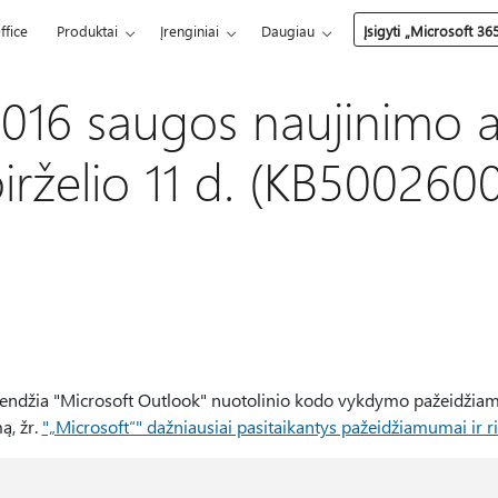
ffice
Produktai
Įrenginiai
Daugiau
Įsigyti „Microsoft 36
016 saugos naujinimo a
irželio 11 d. (KB5002600
rendžia "Microsoft Outlook" nuotolinio kodo vykdymo pažeidžia
ą, žr.
"„Microsoft“" dažniausiai pasitaikantys pažeidžiamumai ir