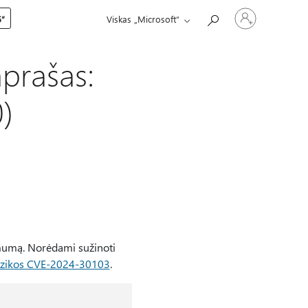
Prisijunkite
5“
Viskas „Microsoft“
prie
paskyros
prašas:
)
mumą. Norėdami sužinoti
 rizikos CVE-2024-30103
.