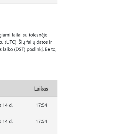
iami failai su tolesnėje
u (UTC). Šių failų datos ir
 laiko (DST) poslinkį. Be to,
Laikas
 14 d.
17:54
 14 d.
17:54