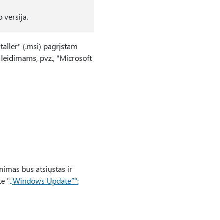
 versija.
taller" (.msi) pagrįstam
 leidimams, pvz., "Microsoft
nimas bus atsiųstas ir
e "
„Windows Update“":