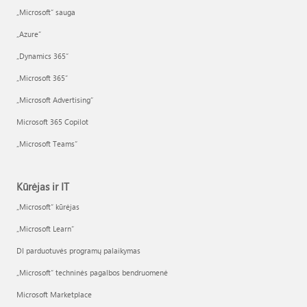
„Microsoft“ sauga
„Azure”
„Dynamics 365“
„Microsoft 365“
„Microsoft Advertising“
Microsoft 365 Copilot
„Microsoft Teams“
Kūrėjas ir IT
„Microsoft“ kūrėjas
„Microsoft Learn“
DI parduotuvės programų palaikymas
„Microsoft“ techninės pagalbos bendruomenė
Microsoft Marketplace