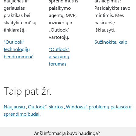
naujienas ir
sprendimus iš
atsiliepimus!
geriausias
palaikymo
Pasidalykite savo
praktikas bei
agentų, MVP,
mintimis. Mes
skaitykite mūsų
inžinierių ir
pasiruošę
tinklaraštį.
„Outlook“
išklausyti.
vartotojų.
"Outlook"
Sužinokite, kaip
technologijų
"Outlook"
bendruomenė
atsakymų
forumas
Taip pat žr.
Naujausių „Outlook“, skirtos „Windows“ problemų pataisos ir
sprendimo būdai
Ar ši informacija buvo naudinga?