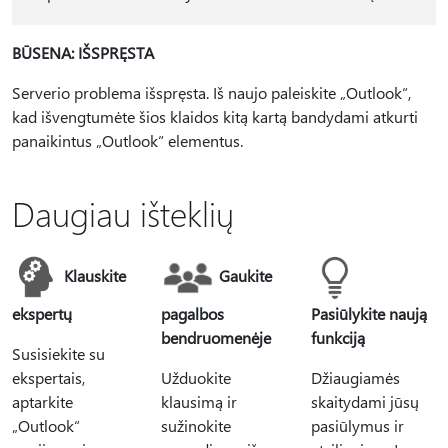
BŪSENA: IŠSPRĘSTA
Serverio problema išspręsta. Iš naujo paleiskite „Outlook“,
kad išvengtumėte šios klaidos kitą kartą bandydami atkurti
panaikintus „Outlook“ elementus.
Daugiau išteklių
Klauskite
Gaukite
ekspertų
pagalbos
Pasiūlykite naują
bendruomenėje
funkciją
Susisiekite su
ekspertais,
Užduokite
Džiaugiamės
aptarkite
klausimą ir
skaitydami jūsų
„Outlook“
sužinokite
pasiūlymus ir