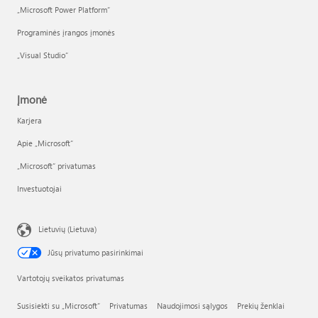
„Microsoft Power Platform“
Programinės įrangos įmonės
„Visual Studio“
Įmonė
Karjera
Apie „Microsoft“
„Microsoft“ privatumas
Investuotojai
Lietuvių (Lietuva)
Jūsų privatumo pasirinkimai
Vartotojų sveikatos privatumas
Susisiekti su „Microsoft“
Privatumas
Naudojimosi sąlygos
Prekių ženklai