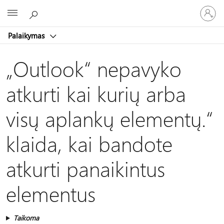
Prisijunk
Microsoft
prie
paskyro
Palaikymas
„Outlook“ nepavyko
atkurti kai kurių arba
visų aplankų elementų.“
klaida, kai bandote
atkurti panaikintus
elementus
Taikoma