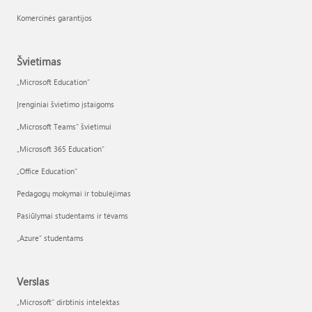
Komercinės garantijos
Švietimas
„Microsoft Education“
Įrenginiai švietimo įstaigoms
„Microsoft Teams“ švietimui
„Microsoft 365 Education“
„Office Education“
Pedagogų mokymai ir tobulėjimas
Pasiūlymai studentams ir tėvams
„Azure“ studentams
Verslas
„Microsoft“ dirbtinis intelektas