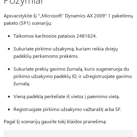
Apsvarstykite šį "„Microsoft“ Dynamics AX 2009" 1 pakeitimų
paketo (SP1) scenarijų:
Taikomos karštosios pataisos 2481624.
Sukuriate pirkimo užsakymą, kuriam reikia dviejų
padėklių perkamoms prekėms.
Sukuriate prekių gavimo žurnalą, kuris sugeneruoja du
pirkimo užsakymo padėklų ID, ir užregistruojate gavimo
žurnalą.
Vieną padėklą perkeliate iš vietos į paėmimo vietą.
Registruojate pirkimo užsakymo važtaraštį arba SF.
Pagal šį scenarijų gausite tokį klaidos pranešimą: