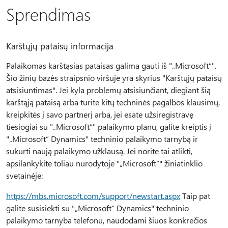
Sprendimas
Karštųjų pataisų informacija
Palaikomas karštąsias pataisas galima gauti iš "„Microsoft“".
Šio žinių bazės straipsnio viršuje yra skyrius "Karštųjų pataisų
atsisiuntimas". Jei kyla problemų atsisiunčiant, diegiant šią
karštąją pataisą arba turite kitų techninės pagalbos klausimų,
kreipkitės į savo partnerį arba, jei esate užsiregistravę
tiesiogiai su "„Microsoft“" palaikymo planu, galite kreiptis į
"„Microsoft“ Dynamics" techninio palaikymo tarnybą ir
sukurti naują palaikymo užklausą. Jei norite tai atlikti,
apsilankykite toliau nurodytoje "„Microsoft“" žiniatinklio
svetainėje:
https://mbs.microsoft.com/support/newstart.aspx
Taip pat
galite susisiekti su "„Microsoft“ Dynamics" techninio
palaikymo tarnyba telefonu, naudodami šiuos konkrečios