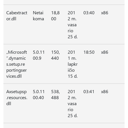
Cabextract
Netai
18,8
201
03:40
x86
or.dll
koma
00
2 m.
vasa
rio
25 d.
„Microsoft
5.0.11
150,
201
18:50
x86
“.dynamic
00.9
440
1 m.
s.setup.re
lapkr
portingser
ičio
vices.dll
15 d.
Axsetupsp
5.0.11
538,
201
03:41
x86
.resources.
00.40
488
2 m.
dll
vasa
rio
25 d.