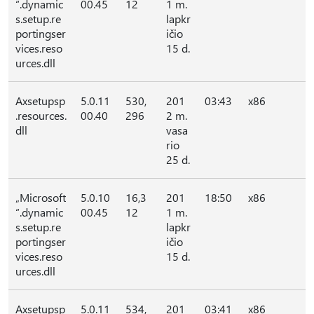
“.dynamic
00.45
12
1 m.
s.setup.re
lapkr
portingser
ičio
vices.reso
15 d.
urces.dll
Axsetupsp
5.0.11
530,
201
03:43
x86
.resources.
00.40
296
2 m.
dll
vasa
rio
25 d.
„Microsoft
5.0.10
16,3
201
18:50
x86
“.dynamic
00.45
12
1 m.
s.setup.re
lapkr
portingser
ičio
vices.reso
15 d.
urces.dll
Axsetupsp
5.0.11
534,
201
03:41
x86