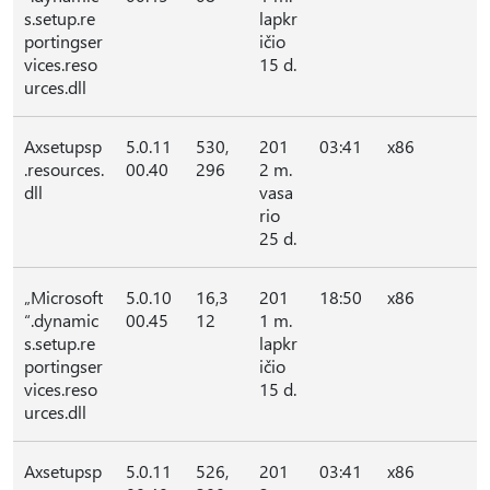
s.setup.re
lapkr
portingser
ičio
vices.reso
15 d.
urces.dll
Axsetupsp
5.0.11
530,
201
03:41
x86
.resources.
00.40
296
2 m.
dll
vasa
rio
25 d.
„Microsoft
5.0.10
16,3
201
18:50
x86
“.dynamic
00.45
12
1 m.
s.setup.re
lapkr
portingser
ičio
vices.reso
15 d.
urces.dll
Axsetupsp
5.0.11
526,
201
03:41
x86