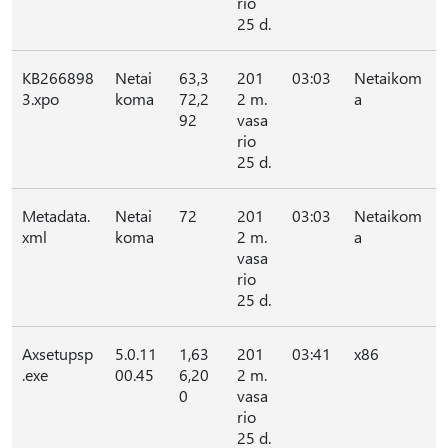
rio
25 d.
KB266898
Netai
63,3
201
03:03
Netaikom
3.xpo
koma
72,2
2 m.
a
92
vasa
rio
25 d.
Metadata.
Netai
72
201
03:03
Netaikom
xml
koma
2 m.
a
vasa
rio
25 d.
Axsetupsp
5.0.11
1,63
201
03:41
x86
.exe
00.45
6,20
2 m.
0
vasa
rio
25 d.