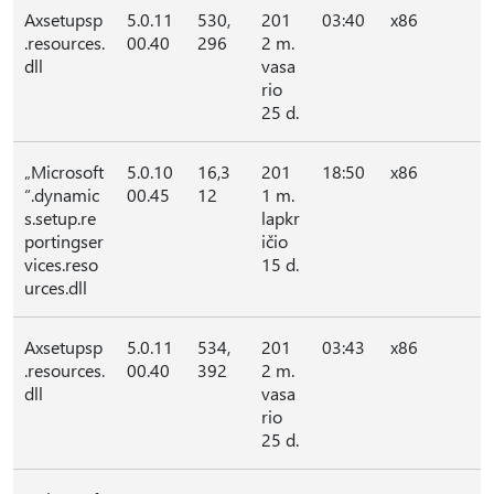
Axsetupsp
5.0.11
530,
201
03:40
x86
.resources.
00.40
296
2 m.
dll
vasa
rio
25 d.
„Microsoft
5.0.10
16,3
201
18:50
x86
“.dynamic
00.45
12
1 m.
s.setup.re
lapkr
portingser
ičio
vices.reso
15 d.
urces.dll
Axsetupsp
5.0.11
534,
201
03:43
x86
.resources.
00.40
392
2 m.
dll
vasa
rio
25 d.