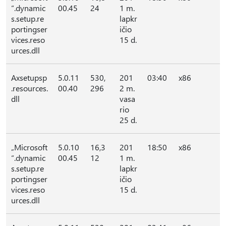
“.dynamic
00.45
24
1 m.
s.setup.re
lapkr
portingser
ičio
vices.reso
15 d.
urces.dll
Axsetupsp
5.0.11
530,
201
03:40
x86
.resources.
00.40
296
2 m.
dll
vasa
rio
25 d.
„Microsoft
5.0.10
16,3
201
18:50
x86
“.dynamic
00.45
12
1 m.
s.setup.re
lapkr
portingser
ičio
vices.reso
15 d.
urces.dll