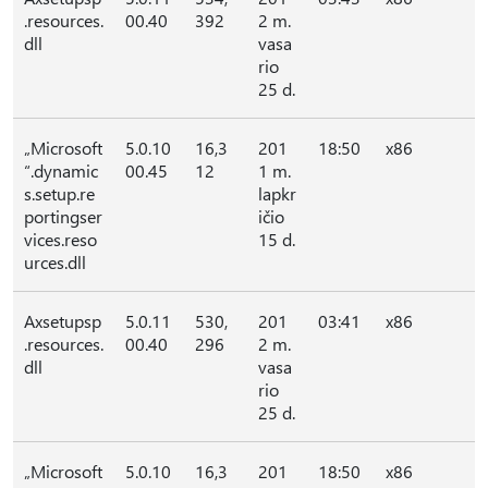
.resources.
00.40
392
2 m.
dll
vasa
rio
25 d.
„Microsoft
5.0.10
16,3
201
18:50
x86
“.dynamic
00.45
12
1 m.
s.setup.re
lapkr
portingser
ičio
vices.reso
15 d.
urces.dll
Axsetupsp
5.0.11
530,
201
03:41
x86
.resources.
00.40
296
2 m.
dll
vasa
rio
25 d.
„Microsoft
5.0.10
16,3
201
18:50
x86