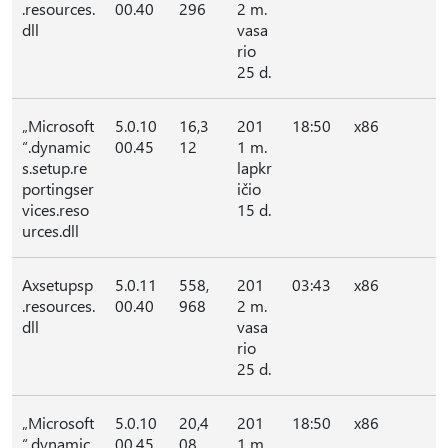
.resources.
00.40
296
2 m.
dll
vasa
rio
25 d.
„Microsoft
5.0.10
16,3
201
18:50
x86
“.dynamic
00.45
12
1 m.
s.setup.re
lapkr
portingser
ičio
vices.reso
15 d.
urces.dll
Axsetupsp
5.0.11
558,
201
03:43
x86
.resources.
00.40
968
2 m.
dll
vasa
rio
25 d.
„Microsoft
5.0.10
20,4
201
18:50
x86
“.dynamic
00.45
08
1 m.