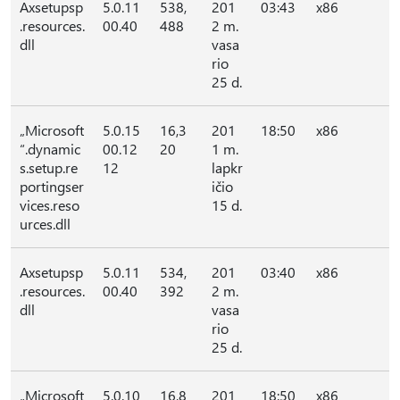
Axsetupsp
5.0.11
538,
201
03:43
x86
.resources.
00.40
488
2 m.
dll
vasa
rio
25 d.
„Microsoft
5.0.15
16,3
201
18:50
x86
“.dynamic
00.12
20
1 m.
s.setup.re
12
lapkr
portingser
ičio
vices.reso
15 d.
urces.dll
Axsetupsp
5.0.11
534,
201
03:40
x86
.resources.
00.40
392
2 m.
dll
vasa
rio
25 d.
„Microsoft
5.0.10
16,8
201
18:50
x86