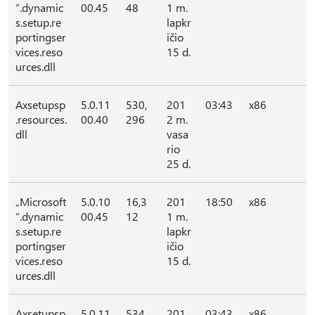
“.dynamic
00.45
48
1 m.
s.setup.re
lapkr
portingser
ičio
vices.reso
15 d.
urces.dll
Axsetupsp
5.0.11
530,
201
03:43
x86
.resources.
00.40
296
2 m.
dll
vasa
rio
25 d.
„Microsoft
5.0.10
16,3
201
18:50
x86
“.dynamic
00.45
12
1 m.
s.setup.re
lapkr
portingser
ičio
vices.reso
15 d.
urces.dll
Axsetupsp
5.0.11
534,
201
03:43
x86