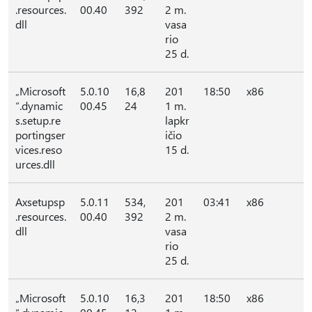
.resources.
00.40
392
2 m.
dll
vasa
rio
25 d.
„Microsoft
5.0.10
16,8
201
18:50
x86
“.dynamic
00.45
24
1 m.
s.setup.re
lapkr
portingser
ičio
vices.reso
15 d.
urces.dll
Axsetupsp
5.0.11
534,
201
03:41
x86
.resources.
00.40
392
2 m.
dll
vasa
rio
25 d.
„Microsoft
5.0.10
16,3
201
18:50
x86