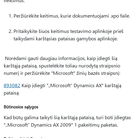
veiksmus.
Peržiūrėkite keitimus, kurie dokumentuojami .xpo faile.
Pritaikykite šiuos keitimus testavimo aplinkoje prieš
taikydami karštąsias pataisas gamybos aplinkoje.
Norėdami gauti daugiau informacijos, kaip įdiegti šią
karštąją pataisą, spustelėkite toliau nurodytą straipsnio
numerį ir peržiūrėkite "Microsoft" žinių bazės straipsnį:
893082
Kaip įdiegti "„Microsoft“ Dynamics AX" karštąją
pataisą
Būtinosios sąlygos
Kad būtų galima taikyti šią karštąją pataisą, turi būti įdiegtas
"„Microsoft“ Dynamics AX 2009" 1 pakeitimų paketas.