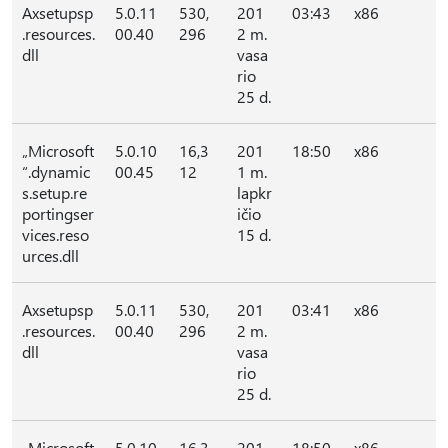
Axsetupsp
5.0.11
530,
201
03:43
x86
.resources.
00.40
296
2 m.
dll
vasa
rio
25 d.
„Microsoft
5.0.10
16,3
201
18:50
x86
“.dynamic
00.45
12
1 m.
s.setup.re
lapkr
portingser
ičio
vices.reso
15 d.
urces.dll
Axsetupsp
5.0.11
530,
201
03:41
x86
.resources.
00.40
296
2 m.
dll
vasa
rio
25 d.
„Microsoft
5.0.10
16,3
201
18:50
x86