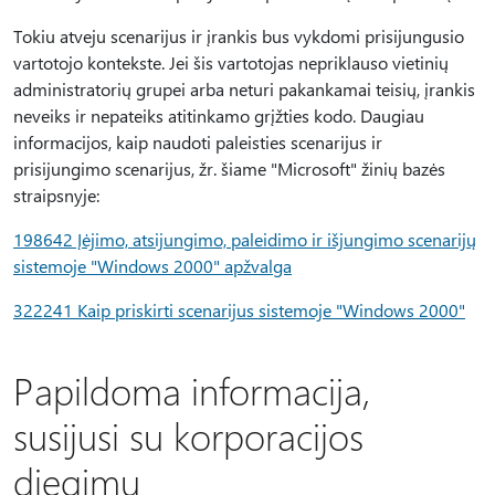
Tokiu atveju scenarijus ir įrankis bus vykdomi prisijungusio
vartotojo kontekste. Jei šis vartotojas nepriklauso vietinių
administratorių grupei arba neturi pakankamai teisių, įrankis
neveiks ir nepateiks atitinkamo grįžties kodo. Daugiau
informacijos, kaip naudoti paleisties scenarijus ir
prisijungimo scenarijus, žr. šiame "Microsoft" žinių bazės
straipsnyje:
198642 Įėjimo, atsijungimo, paleidimo ir išjungimo scenarijų
sistemoje "Windows 2000" apžvalga
322241 Kaip priskirti scenarijus sistemoje "Windows 2000"
Papildoma informacija,
susijusi su korporacijos
diegimu