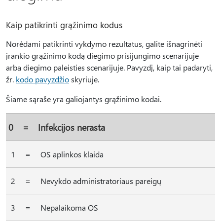
Kaip patikrinti grąžinimo kodus
Norėdami patikrinti vykdymo rezultatus, galite išnagrinėti
įrankio grąžinimo kodą diegimo prisijungimo scenarijuje
arba diegimo paleisties scenarijuje. Pavyzdį, kaip tai padaryti,
žr.
kodo pavyzdžio
skyriuje.
Šiame sąraše yra galiojantys grąžinimo kodai.
0
=
Infekcijos nerasta
1
=
OS aplinkos klaida
2
=
Nevykdo administratoriaus pareigų
3
=
Nepalaikoma OS