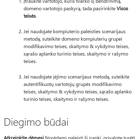
Įtraukite vartotojo, kuris tvarko šį bendrinimą,
domeno vartotojo paskyrą, tada pasirinkite
Visos
teisės
.
Jei naudojate kompiuterio paleisties scenarijaus
metodą, suteikite domeno kompiuterių grupei
modifikavimo teises, skaitymo & vykdymo teises,
sąrašo aplanko turinio teises, skaitymo ir rašymo
teises.
Jei naudojate įėjimo scenarijaus metodą, suteikite
autentifikuotų vartotojų grupės modifikavimo
teises, skaitymo & vykdymo teises, sąrašo aplanko
turinio teises, skaitymo ir rašymo teises.
Diegimo būdai
Atkreipkite dėmesį
Norėdami paleisti šį įrankį, privalote turėti