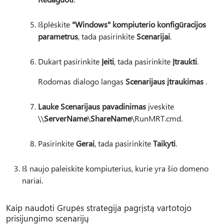
Išplėskite
"Windows" kompiuterio konfigūracijos
parametrus
, tada pasirinkite
Scenarijai
.
Dukart pasirinkite
Įeiti
, tada pasirinkite
Įtraukti
.
Rodomas dialogo langas
Scenarijaus įtraukimas
.
Lauke Scenarijaus pavadinimas
įveskite
\\
ServerName
\
ShareName
\RunMRT.cmd.
Pasirinkite
Gerai
, tada pasirinkite
Taikyti
.
Iš naujo paleiskite kompiuterius, kurie yra šio domeno
nariai.
Kaip naudoti Grupės strategija pagrįstą vartotojo
prisijungimo scenarijų