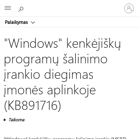
Prisijunk
Microsoft
prie
paskyro
Palaikymas
"Windows" kenkėjiškų
programų šalinimo
įrankio diegimas
įmonės aplinkoje
(KB891716)
Taikoma
"Windows" kenkėjiškų programų šalinimo įrankis (MSRT)