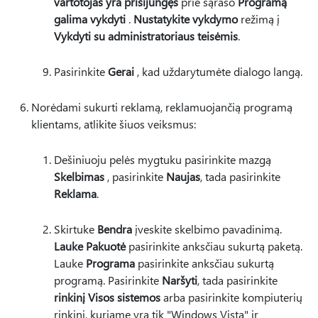
vartotojas yra prisijungęs
prie sąrašo
Programą
galima vykdyti
.
Nustatykite vykdymo
režimą į
Vykdyti su administratoriaus teisėmis
.
Pasirinkite
Gerai
, kad uždarytumėte dialogo langą.
Norėdami sukurti reklamą, reklamuojančią programą
klientams, atlikite šiuos veiksmus:
Dešiniuoju pelės mygtuku pasirinkite mazgą
Skelbimas
, pasirinkite
Naujas
, tada pasirinkite
Reklama
.
Skirtuke
Bendra
įveskite skelbimo pavadinimą.
Lauke Pakuotė
pasirinkite anksčiau sukurtą paketą.
Lauke
Programa
pasirinkite anksčiau sukurtą
programą. Pasirinkite
Naršyti
, tada pasirinkite
rinkinį Visos sistemos
arba pasirinkite kompiuterių
rinkinį, kuriame yra tik "Windows Vista" ir