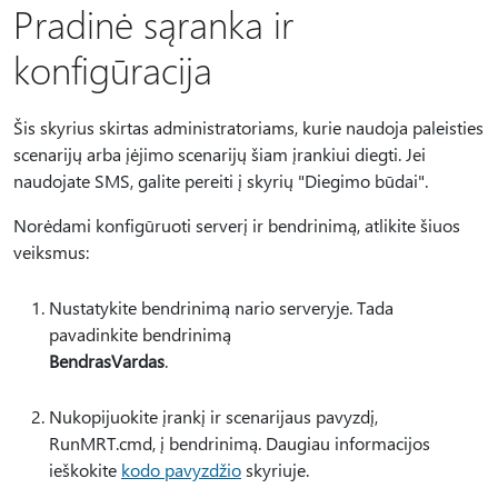
Pradinė sąranka ir
konfigūracija
Šis skyrius skirtas administratoriams, kurie naudoja paleisties
scenarijų arba įėjimo scenarijų šiam įrankiui diegti. Jei
naudojate SMS, galite pereiti į skyrių "Diegimo būdai".
Norėdami konfigūruoti serverį ir bendrinimą, atlikite šiuos
veiksmus:
Nustatykite bendrinimą nario serveryje. Tada
pavadinkite bendrinimą
BendrasVardas
.
Nukopijuokite įrankį ir scenarijaus pavyzdį,
RunMRT.cmd, į bendrinimą. Daugiau informacijos
ieškokite
kodo pavyzdžio
skyriuje.