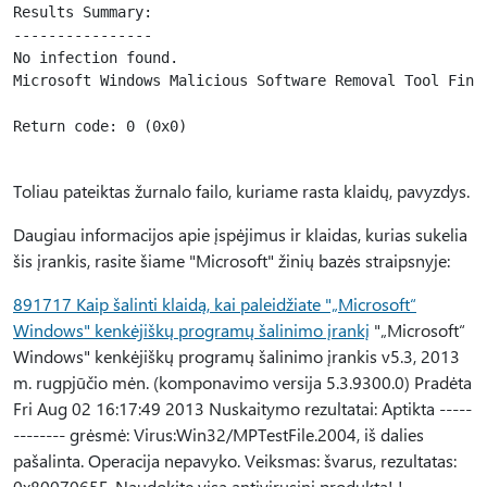
Results Summary:

----------------

No infection found.

Microsoft Windows Malicious Software Removal Tool Finis
Return code: 0 (0x0)

Toliau pateiktas žurnalo failo, kuriame rasta klaidų, pavyzdys.
Daugiau informacijos apie įspėjimus ir klaidas, kurias sukelia
šis įrankis, rasite šiame "Microsoft" žinių bazės straipsnyje:
891717 Kaip šalinti klaidą, kai paleidžiate "„Microsoft“
Windows" kenkėjiškų programų šalinimo įrankį
"„Microsoft“
Windows" kenkėjiškų programų šalinimo įrankis v5.3, 2013
m. rugpjūčio mėn. (komponavimo versija 5.3.9300.0) Pradėta
Fri Aug 02 16:17:49 2013 Nuskaitymo rezultatai: Aptikta -----
-------- grėsmė: Virus:Win32/MPTestFile.2004, iš dalies
pašalinta. Operacija nepavyko. Veiksmas: švarus, rezultatas:
0x8007065E. Naudokite visą antivirusinį produktą! !