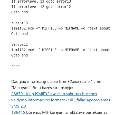
If errorlevel 13 goto error13

If errorlevel 12 goto error12

Goto end

:error13

Ismif32.exe –f MIFFILE –p MIFNAME –d ”text about er
Goto end

:error12

Ismif32.exe –f MIFFILE –p MIFNAME –d “text about er
Goto end

:end

Daugiau informacijos apie Ismif32.exe rasite šiame
"Microsoft" žinių bazės straipsnyje:
268791 Kaip ISMIF32.exe failo sukurtas būsenos
valdymo informacijos formato (MIF) failas apdorojamas
SMS 2.0
186415
būsenos MIF kūrėjas, Ismif32.exe pasiekiamas