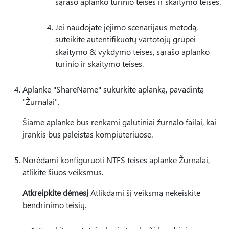
sąrašo aplanko turinio teises ir skaitymo teises.
Jei naudojate įėjimo scenarijaus metodą,
suteikite autentifikuotų vartotojų grupei
skaitymo & vykdymo teises, sąrašo aplanko
turinio ir skaitymo teises.
Aplanke "ShareName" sukurkite aplanką, pavadintą
"Žurnalai".
Šiame aplanke bus renkami galutiniai žurnalo failai, kai
įrankis bus paleistas kompiuteriuose.
Norėdami konfigūruoti NTFS teises aplanke Žurnalai,
atlikite šiuos veiksmus.
Atkreipkite dėmesį
Atlikdami šį veiksmą nekeiskite
bendrinimo teisių.