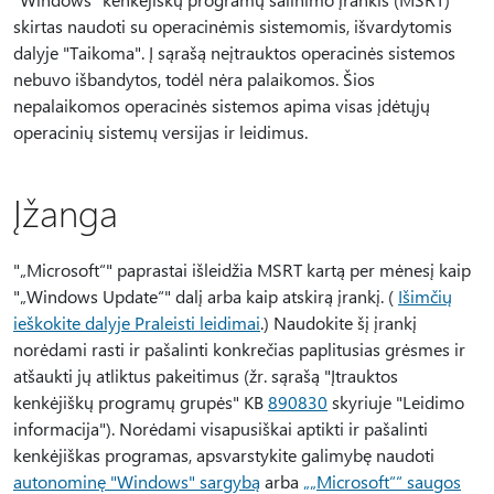
skirtas naudoti su operacinėmis sistemomis, išvardytomis
dalyje "Taikoma". Į sąrašą neįtrauktos operacinės sistemos
nebuvo išbandytos, todėl nėra palaikomos. Šios
nepalaikomos operacinės sistemos apima visas įdėtųjų
operacinių sistemų versijas ir leidimus.
Įžanga
"„Microsoft“" paprastai išleidžia MSRT kartą per mėnesį kaip
"„Windows Update“" dalį arba kaip atskirą įrankį. (
Išimčių
ieškokite dalyje Praleisti leidimai
.) Naudokite šį įrankį
norėdami rasti ir pašalinti konkrečias paplitusias grėsmes ir
atšaukti jų atliktus pakeitimus (žr. sąrašą "Įtrauktos
kenkėjiškų programų grupės" KB
890830
skyriuje "Leidimo
informacija"). Norėdami visapusiškai aptikti ir pašalinti
kenkėjiškas programas, apsvarstykite galimybę naudoti
autonominę "Windows" sargybą
arba
„„Microsoft““ saugos