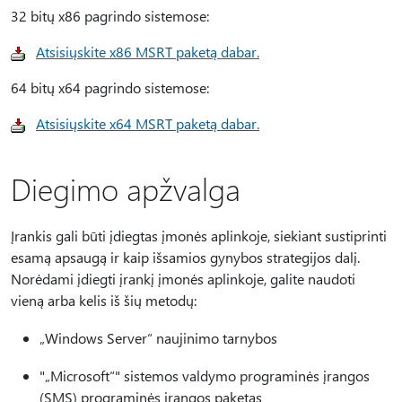
32 bitų x86 pagrindo sistemose:
Atsisiųskite x86 MSRT paketą dabar.
64 bitų x64 pagrindo sistemose:
Atsisiųskite x64 MSRT paketą dabar.
Diegimo apžvalga
Įrankis gali būti įdiegtas įmonės aplinkoje, siekiant sustiprinti
esamą apsaugą ir kaip išsamios gynybos strategijos dalį.
Norėdami įdiegti įrankį įmonės aplinkoje, galite naudoti
vieną arba kelis iš šių metodų:
„Windows Server“ naujinimo tarnybos
"„Microsoft“" sistemos valdymo programinės įrangos
(SMS) programinės įrangos paketas