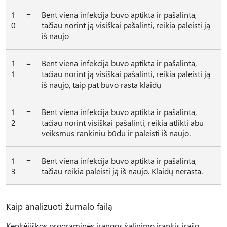
1
=
Bent viena infekcija buvo aptikta ir pašalinta,
0
tačiau norint ją visiškai pašalinti, reikia paleisti ją
iš naujo
1
=
Bent viena infekcija buvo aptikta ir pašalinta,
1
tačiau norint ją visiškai pašalinti, reikia paleisti ją
iš naujo, taip pat buvo rasta klaidų
1
=
Bent viena infekcija buvo aptikta ir pašalinta,
2
tačiau norint visiškai pašalinti, reikia atlikti abu
veiksmus rankiniu būdu ir paleisti iš naujo.
1
=
Bent viena infekcija buvo aptikta ir pašalinta,
3
tačiau reikia paleisti ją iš naujo. Klaidų nerasta.
Kaip analizuoti žurnalo failą
Kenkėjiškos programinės įrangos šalinimo įrankis įrašo