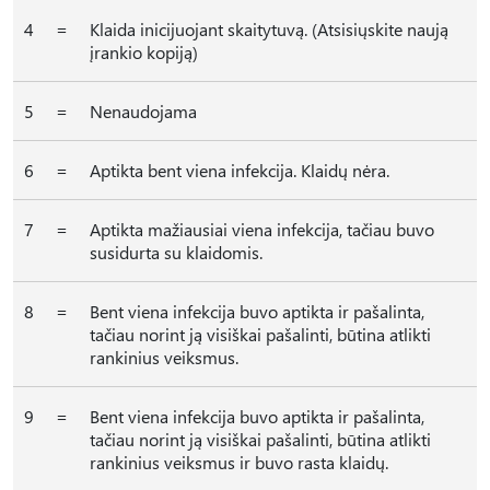
4
=
Klaida inicijuojant skaitytuvą. (Atsisiųskite naują
įrankio kopiją)
5
=
Nenaudojama
6
=
Aptikta bent viena infekcija. Klaidų nėra.
7
=
Aptikta mažiausiai viena infekcija, tačiau buvo
susidurta su klaidomis.
8
=
Bent viena infekcija buvo aptikta ir pašalinta,
tačiau norint ją visiškai pašalinti, būtina atlikti
rankinius veiksmus.
9
=
Bent viena infekcija buvo aptikta ir pašalinta,
tačiau norint ją visiškai pašalinti, būtina atlikti
rankinius veiksmus ir buvo rasta klaidų.