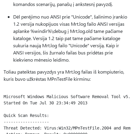
komandos scenarijų, panašų į ankstesnį pavyzdį.
Dėl perėjimo nuo ANSI prie "Unicode", šalinimo įrankio
1.2 versija nukopijuos visas Mrt.log failo ANSI versijas
aplanke %windir%\debug į Mrt.log.old tame pačiame
kataloge. Versija 1.2 taip pat tame pačiame kataloge
sukuria naują Mrt.log failo "Unicode" versiją. Kaip ir
ANSI versijos, šis žurnalo failas bus pridėtas prie
kiekvieno mėnesio leidimo.
Toliau pateiktas pavyzdys yra Mrt.log failas iš kompiuterio,
kuris buvo užkrėstas MPnTestFile kirminu:
Microsoft Windows Malicious Software Removal Tool v5.3,
Started On Tue Jul 30 23:34:49 2013

Quick Scan Results:

-------------------

Threat Detected: Virus:Win32/MPnTestFile.2004 and Remov