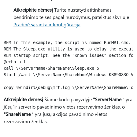
Atkreipkite dėmesį
Turite nustatyti atitinkamas
bendrinimo teises pagal nurodymus, pateiktus skyriuje
Pradinė sąranka ir konfigūracija
.
REM In this example, the script is named RunMRT.cmd.

REM The Sleep.exe utility is used to delay the executio
REM startup script. See the "Known issues" section for 
@echo off

call \\ServerName\ShareName\Sleep.exe 5

Start /wait \\ServerName\ShareName\Windows-KB890830-V5.
Atkreipkite dėmesį
Šiame kodo pavyzdyje
"ServerName
" yra
jūsų1r serverio pavadinimo vietos rezervavimo ženklas, o
"ShareName
" yra jūsų akcijos pavadinimo vietos
rezervavimo ženklas.