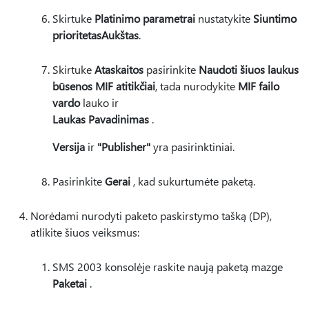
Skirtuke
Platinimo parametrai
nustatykite
Siuntimo
prioritetas
Aukštas
.
Skirtuke
Ataskaitos
pasirinkite
Naudoti šiuos laukus
būsenos MIF atitikčiai
, tada nurodykite
MIF failo
vardo
lauko ir
Laukas Pavadinimas
.
Versija
ir
"Publisher"
yra pasirinktiniai.
Pasirinkite
Gerai
, kad sukurtumėte paketą.
Norėdami nurodyti paketo paskirstymo tašką (DP),
atlikite šiuos veiksmus:
SMS 2003 konsolėje raskite naują paketą mazge
Paketai
.