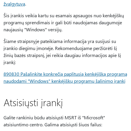
žvalgytuvą
.
Šis įrankis veikia kartu su esamais apsaugos nuo kenkėjiškų
programų sprendimais ir gali būti naudojamas daugumoje
naujausių "Windows" versijų.
Šiame straipsnyje pateikiama informacija yra susijusi su
įrankio diegimu įmonėje. Rekomenduojame peržiūrėti šį
žinių bazės straipsnį, jei reikia daugiau informacijos apie šį
įrankį:
890830 Pašalinkite konkrečią paplitusią kenkėjišką programą
naudodami "Windows" kenkėjiškų programų šalinimo įrankį
Atsisiųsti įrankį
Galite rankiniu būdu atsisiųsti MSRT iš "Microsoft"
atsisiuntimo centro. Galima atsisiųsti šiuos failus: