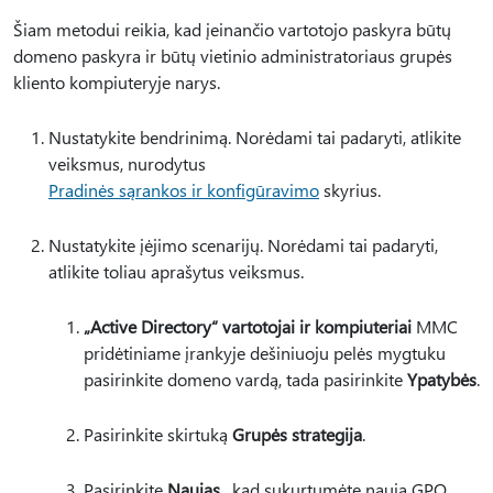
Šiam metodui reikia, kad įeinančio vartotojo paskyra būtų
domeno paskyra ir būtų vietinio administratoriaus grupės
kliento kompiuteryje narys.
Nustatykite bendrinimą. Norėdami tai padaryti, atlikite
veiksmus, nurodytus
Pradinės sąrankos ir konfigūravimo
skyrius.
Nustatykite įėjimo scenarijų. Norėdami tai padaryti,
atlikite toliau aprašytus veiksmus.
„Active Directory“ vartotojai ir kompiuteriai
MMC
pridėtiniame įrankyje dešiniuoju pelės mygtuku
pasirinkite domeno vardą, tada pasirinkite
Ypatybės
.
Pasirinkite skirtuką
Grupės strategija
.
Pasirinkite
Naujas
, kad sukurtumėte naują GPO,