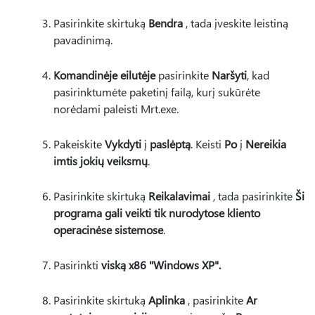
Pasirinkite skirtuką
Bendra
, tada įveskite leistiną
pavadinimą.
Komandinėje eilutėje
pasirinkite
Naršyti
, kad
pasirinktumėte paketinį failą, kurį sukūrėte
norėdami paleisti Mrt.exe.
Pakeiskite
Vykdyti
į
paslėptą
. Keisti
Po
į
Nereikia
imtis jokių veiksmų
.
Pasirinkite skirtuką
Reikalavimai
, tada pasirinkite
Ši
programa gali veikti tik nurodytose kliento
operacinėse sistemose
.
Pasirinkti
viską x86 "Windows XP".
Pasirinkite skirtuką
Aplinka
, pasirinkite
Ar