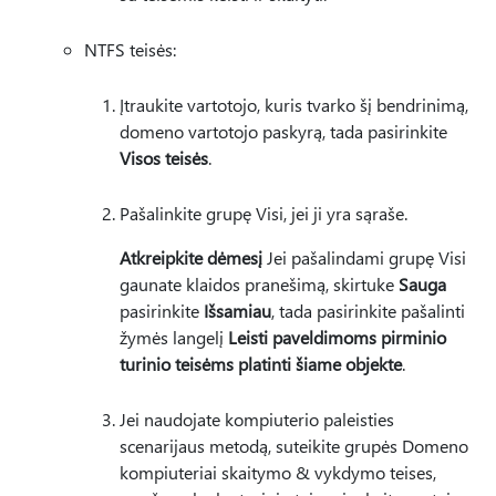
NTFS teisės:
Įtraukite vartotojo, kuris tvarko šį bendrinimą,
domeno vartotojo paskyrą, tada pasirinkite
Visos teisės
.
Pašalinkite grupę Visi, jei ji yra sąraše.
Atkreipkite dėmesį
Jei pašalindami grupę Visi
gaunate klaidos pranešimą, skirtuke
Sauga
pasirinkite
Išsamiau
, tada pasirinkite pašalinti
žymės langelį
Leisti paveldimoms pirminio
turinio teisėms platinti šiame objekte
.
Jei naudojate kompiuterio paleisties
scenarijaus metodą, suteikite grupės Domeno
kompiuteriai skaitymo & vykdymo teises,