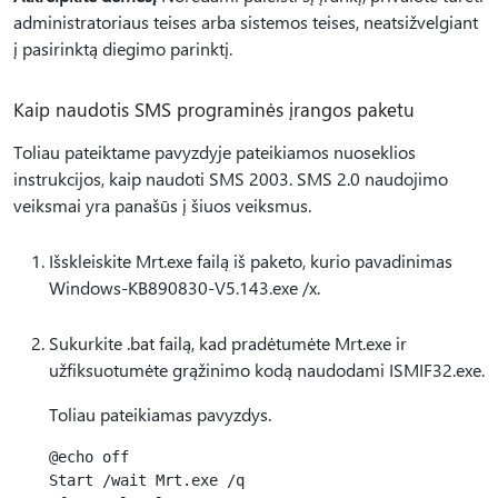
administratoriaus teises arba sistemos teises, neatsižvelgiant
į pasirinktą diegimo parinktį.
Kaip naudotis SMS programinės įrangos paketu
Toliau pateiktame pavyzdyje pateikiamos nuoseklios
instrukcijos, kaip naudoti SMS 2003. SMS 2.0 naudojimo
veiksmai yra panašūs į šiuos veiksmus.
Išskleiskite Mrt.exe failą iš paketo, kurio pavadinimas
Windows-KB890830-V5.143.exe /x.
Sukurkite .bat failą, kad pradėtumėte Mrt.exe ir
užfiksuotumėte grąžinimo kodą naudodami ISMIF32.exe.
Toliau pateikiamas pavyzdys.
@echo off

Start /wait Mrt.exe /q
