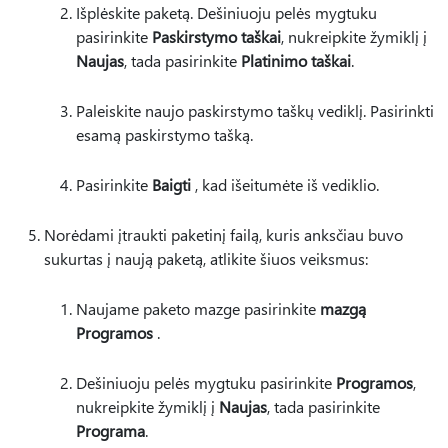
Išplėskite paketą. Dešiniuoju pelės mygtuku
pasirinkite
Paskirstymo taškai
, nukreipkite žymiklį į
Naujas
, tada pasirinkite
Platinimo taškai
.
Paleiskite naujo paskirstymo taškų vediklį. Pasirinkti
esamą paskirstymo tašką.
Pasirinkite
Baigti
, kad išeitumėte iš vediklio.
Norėdami įtraukti paketinį failą, kuris anksčiau buvo
sukurtas į naują paketą, atlikite šiuos veiksmus:
Naujame paketo mazge pasirinkite
mazgą
Programos
.
Dešiniuoju pelės mygtuku pasirinkite
Programos
,
nukreipkite žymiklį į
Naujas
, tada pasirinkite
Programa
.