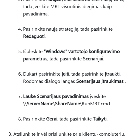
tada įveskite MRT visuotinis diegimas kaip
pavadinimą.
Pasirinkite naują strategiją, tada pasirinkite
Redaguoti
.
Išplėskite
"Windows" vartotojo konfigūravimo
parametrus
, tada pasirinkite
Scenarijai
.
Dukart pasirinkite
Įeiti
, tada pasirinkite
Įtraukti
.
Rodomas dialogo langas
Scenarijaus įtraukimas
.
Lauke Scenarijaus pavadinimas
įveskite
\\
ServerName
\
ShareName
\RunMRT.cmd.
Pasirinkite
Gerai
, tada pasirinkite
Taikyti
.
Atsijunkite ir vėl prisijunkite prie klientų-kompiuterių.