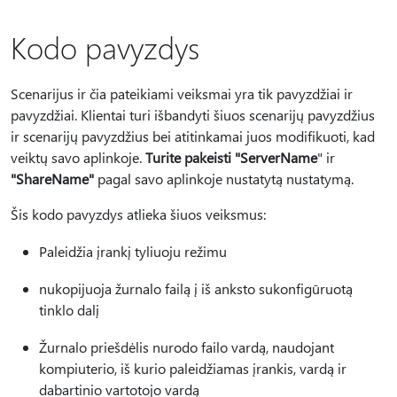
Kodo pavyzdys
Scenarijus ir čia pateikiami veiksmai yra tik pavyzdžiai ir
pavyzdžiai. Klientai turi išbandyti šiuos scenarijų pavyzdžius
ir scenarijų pavyzdžius bei atitinkamai juos modifikuoti, kad
veiktų savo aplinkoje.
Turite pakeisti "ServerName
" ir
"ShareName"
pagal savo aplinkoje nustatytą nustatymą.
Šis kodo pavyzdys atlieka šiuos veiksmus:
Paleidžia įrankį tyliuoju režimu
nukopijuoja žurnalo failą į iš anksto sukonfigūruotą
tinklo dalį
Žurnalo priešdėlis nurodo failo vardą, naudojant
kompiuterio, iš kurio paleidžiamas įrankis, vardą ir
dabartinio vartotojo vardą