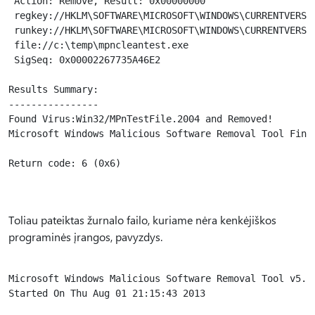
 Action: Remove, Result: 0x00000000

 regkey://HKLM\SOFTWARE\MICROSOFT\WINDOWS\CURRENTVERSIO
 runkey://HKLM\SOFTWARE\MICROSOFT\WINDOWS\CURRENTVERSIO
 file://c:\temp\mpncleantest.exe

 SigSeq: 0x00002267735A46E2

Results Summary:

----------------

Found Virus:Win32/MPnTestFile.2004 and Removed!

Microsoft Windows Malicious Software Removal Tool Finis
Return code: 6 (0x6) 

Toliau pateiktas žurnalo failo, kuriame nėra kenkėjiškos
programinės įrangos, pavyzdys.
Microsoft Windows Malicious Software Removal Tool v5.3,
Started On Thu Aug 01 21:15:43 2013
