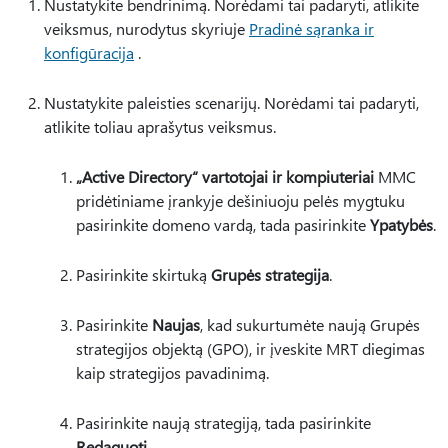
Nustatykite bendrinimą. Norėdami tai padaryti, atlikite
veiksmus, nurodytus skyriuje
Pradinė sąranka ir
konfigūracija
.
Nustatykite paleisties scenarijų. Norėdami tai padaryti,
atlikite toliau aprašytus veiksmus.
„Active Directory“ vartotojai ir kompiuteriai
MMC
pridėtiniame įrankyje dešiniuoju pelės mygtuku
pasirinkite domeno vardą, tada pasirinkite
Ypatybės
.
Pasirinkite skirtuką
Grupės strategija
.
Pasirinkite
Naujas
, kad sukurtumėte naują Grupės
strategijos objektą (GPO), ir įveskite MRT diegimas
kaip strategijos pavadinimą.
Pasirinkite naują strategiją, tada pasirinkite
Redaguoti
.