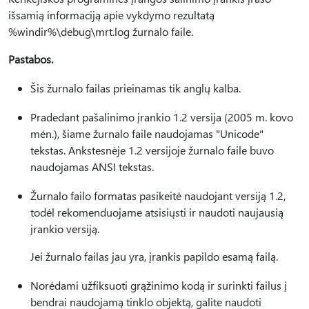
išsamią informaciją apie vykdymo rezultatą
%windir%\debug\mrt.log žurnalo faile.
Pastabos.
Šis žurnalo failas prieinamas tik anglų kalba.
Pradedant pašalinimo įrankio 1.2 versija (2005 m. kovo
mėn.), šiame žurnalo faile naudojamas "Unicode"
tekstas. Ankstesnėje 1.2 versijoje žurnalo faile buvo
naudojamas ANSI tekstas.
Žurnalo failo formatas pasikeitė naudojant versiją 1.2,
todėl rekomenduojame atsisiųsti ir naudoti naujausią
įrankio versiją.
Jei žurnalo failas jau yra, įrankis papildo esamą failą.
Norėdami užfiksuoti grąžinimo kodą ir surinkti failus į
bendrai naudojamą tinklo objektą, galite naudoti