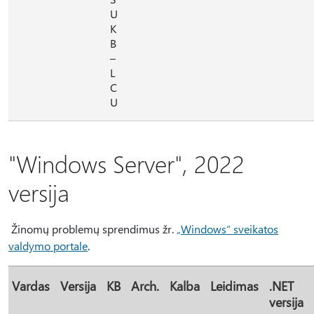
U
K
B
–
L
C
U
"Windows Server", 2022
versija
Žinomų problemų sprendimus žr.
„Windows“ sveikatos
valdymo portale
.
Vardas
Versija
KB
Arch.
Kalba
Leidimas
.NET
versija