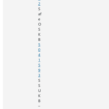
2
S
af
e
O
S
K
B
5
0
4
1
5
9
3
S
S
U
K
B
–