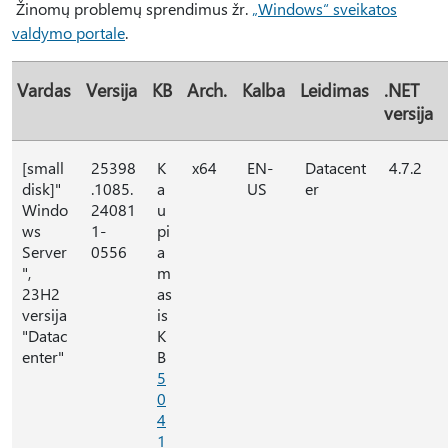
Žinomų problemų sprendimus žr.
„Windows“ sveikatos
valdymo portale
.
Vardas
Versija
KB
Arch.
Kalba
Leidimas
.NET
versija
[small
25398
K
x64
EN-
Datacent
4.7.2
disk]"
.1085.
a
US
er
Windo
24081
u
ws
1-
pi
Server
0556
a
",
m
23H2
as
versija
is
"Datac
K
enter"
B
5
0
4
1