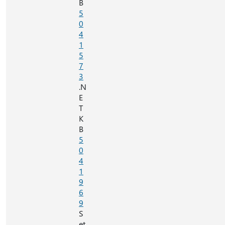
B
5
0
4
1
5
7
3
.N
E
T
K
B
5
0
4
1
9
6
9
S
et