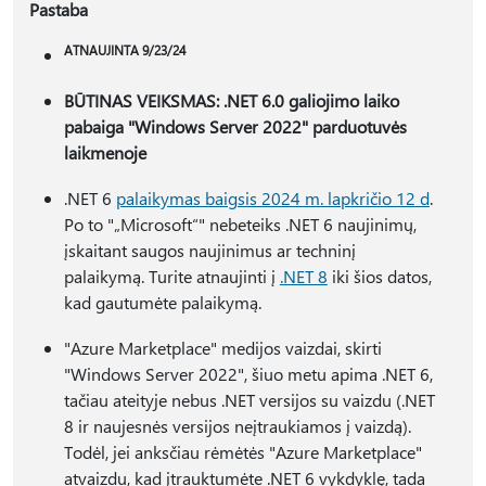
Pastaba
ATNAUJINTA 9/23/24
BŪTINAS VEIKSMAS: .NET 6.0 galiojimo laiko
pabaiga "Windows Server 2022" parduotuvės
laikmenoje
.NET 6
palaikymas baigsis 2024 m. lapkričio 12 d
.
Po to "„Microsoft“" nebeteiks .NET 6 naujinimų,
įskaitant saugos naujinimus ar techninį
palaikymą. Turite atnaujinti į
.NET 8
iki šios datos,
kad gautumėte palaikymą.
"Azure Marketplace" medijos vaizdai, skirti
"Windows Server 2022", šiuo metu apima .NET 6,
tačiau ateityje nebus .NET versijos su vaizdu (.NET
8 ir naujesnės versijos neįtraukiamos į vaizdą).
Todėl, jei anksčiau rėmėtės "Azure Marketplace"
atvaizdu, kad įtrauktumėte .NET 6 vykdyklę, tada