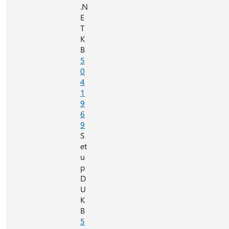
.N
E
T
K
B
5
0
4
1
9
6
9
S
et
u
p
D
U
K
B
5