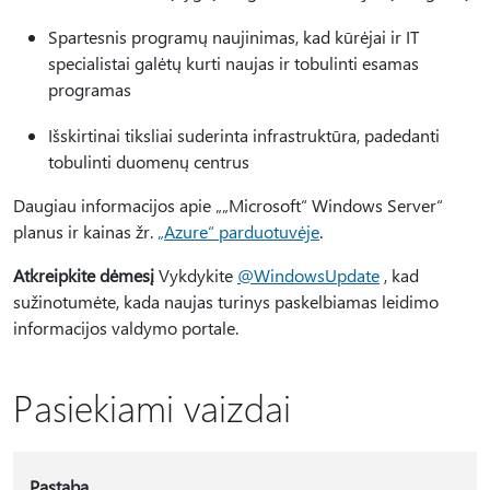
Spartesnis programų naujinimas, kad kūrėjai ir IT
specialistai galėtų kurti naujas ir tobulinti esamas
programas
Išskirtinai tiksliai suderinta infrastruktūra, padedanti
tobulinti duomenų centrus
Daugiau informacijos apie „„Microsoft“ Windows Server“
planus ir kainas žr.
„Azure“ parduotuvėje
.
Atkreipkite dėmesį
Vykdykite
@WindowsUpdate
, kad
sužinotumėte, kada naujas turinys paskelbiamas leidimo
informacijos valdymo portale.
Pasiekiami vaizdai
Pastaba