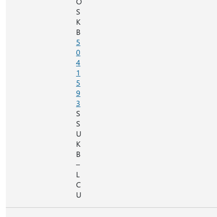
O
S
K
B
5
0
4
1
5
9
3
S
S
U
K
B
–
L
C
U