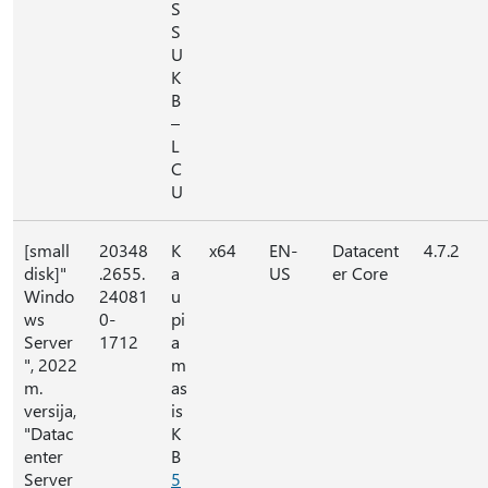
S
S
U
K
B
–
L
C
U
[small
20348
K
x64
EN-
Datacent
4.7.2
disk]"
.2655.
a
US
er Core
Windo
24081
u
ws
0-
pi
Server
1712
a
", 2022
m
m.
as
versija,
is
"Datac
K
enter
B
Server
5