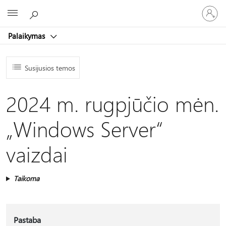
Prisijunk
Microsoft
prie
paskyro
Palaikymas
Susijusios temos
2024 m. rugpjūčio mėn.
„Windows Server“
vaizdai
Taikoma
Pastaba