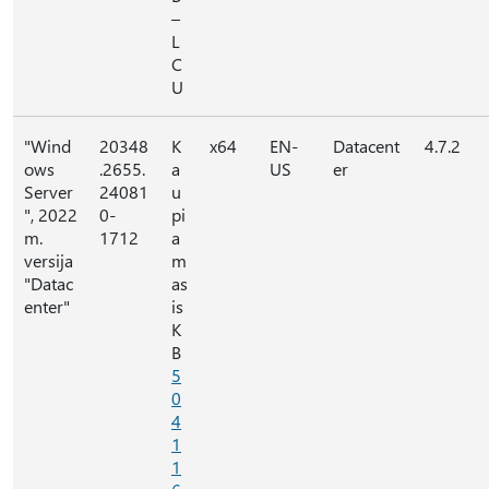
–
L
C
U
"Wind
20348
K
x64
EN-
Datacent
4.7.2
ows
.2655.
a
US
er
Server
24081
u
", 2022
0-
pi
m.
1712
a
versija
m
"Datac
as
enter"
is
K
B
5
0
4
1
1