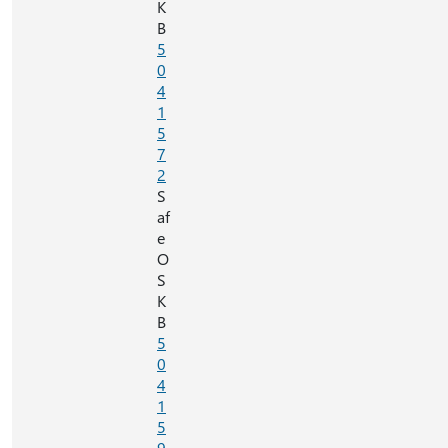
K
B
5
0
4
1
5
7
2
S
af
e
O
S
K
B
5
0
4
1
5
9