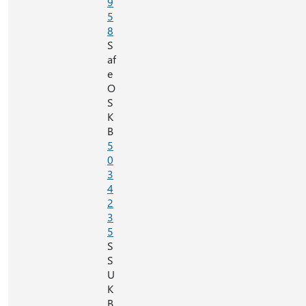
9
5
8
S
af
e
O
S
K
B
5
0
3
4
2
3
5
S
S
U
K
B