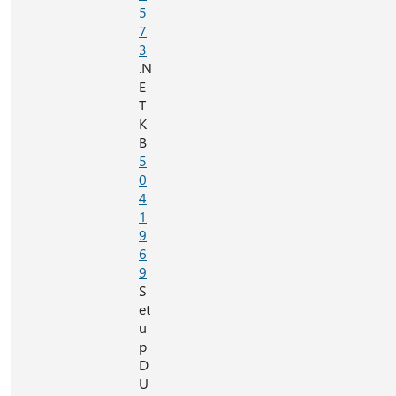
5
7
3
.N
E
T
K
B
5
0
4
1
9
6
9
S
et
u
p
D
U