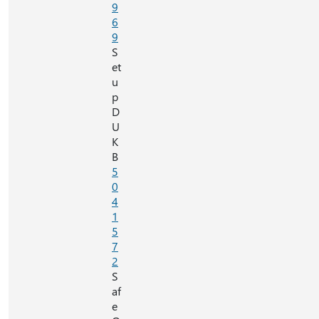
9
6
9
S
et
u
p
D
U
K
B
5
0
4
1
5
7
2
S
af
e