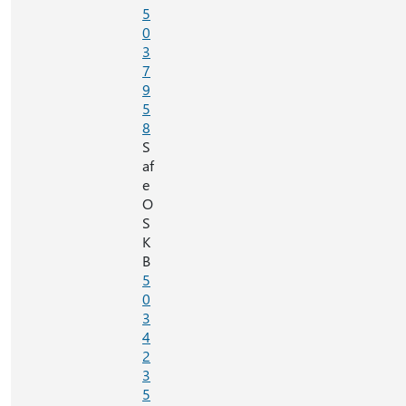
5
0
3
7
9
5
8
S
af
e
O
S
K
B
5
0
3
4
2
3
5