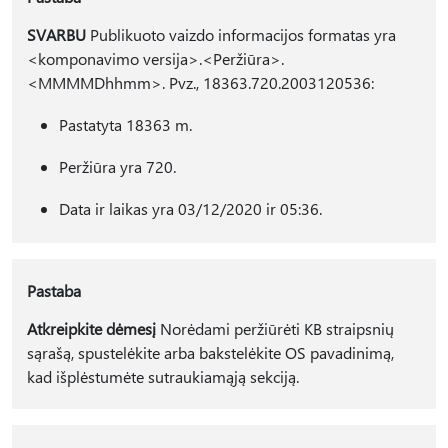
SVARBU
Publikuoto vaizdo informacijos formatas yra
<komponavimo versija>.<Peržiūra>.
<MMMMDhhmm>. Pvz., 18363.720.2003120536:
Pastatyta 18363 m.
Peržiūra yra 720.
Data ir laikas yra 03/12/2020 ir 05:36.
Pastaba
Atkreipkite dėmesį
Norėdami peržiūrėti KB straipsnių
sąrašą, spustelėkite arba bakstelėkite OS pavadinimą,
kad išplėstumėte sutraukiamąją sekciją.