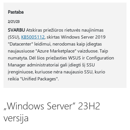
Pastaba
2/21/23
SVARBU
Atskiras priežiūros rietuvės naujinimas
(SSU),
KB5005112
, skirtas Windows Server 2019
"Datacenter" leidimui, nerodomas kaip įdiegtas
naujausiuose "Azure Marketplace" vaizduose. Taip
numatyta. Dėl šios priežasties WSUS ir Configuration
Manager administratoriai gali įdiegti šį SSU
įrenginiuose, kuriuose nėra naujausio SSU, kurio
reikia "Unified Packages".
„Windows Server“ 23H2
versija