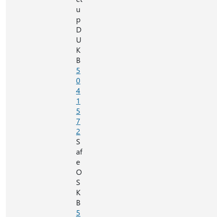
u
p
D
U
K
B
5
0
4
1
5
7
2
S
af
e
O
S
K
B
5