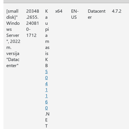
[small
20348
K
x64
EN-
Datacent
4.7.2
disk]"
.2655.
a
US
er
Windo
24081
u
ws
0-
pi
Server
1712
a
", 2022
m
m.
as
versija
is
"Datac
K
enter"
B
5
0
4
1
1
6
0
.N
E
T