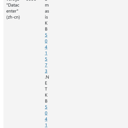
"Datac
m
enter"
as
(zh-cn)
is
K
B
5
0
4
1
5
7
3
.N
E
T
K
B
5
0
4
1