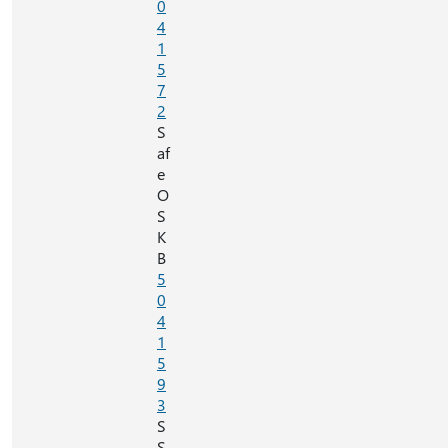
0
4
1
5
7
2
S
af
e
O
S
K
B
5
0
4
1
5
9
3
S
S