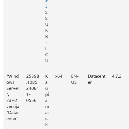
3
S
S
U
K
B
–
L
C
U
"Wind
25398
K
x64
EN-
Datacent
4.7.2
ows
.1085.
a
US
er
Server
24081
u
",
1-
pi
23H2
0556
a
versija
m
"Datac
as
enter"
is
K