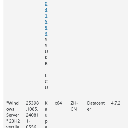
0
4
1
5
9
3
S
S
U
K
B
–
L
C
U
"Wind
25398
K
x64
ZH-
Datacent
4.7.2
ows
.1085.
a
CN
er
Server
24081
u
" 23H2
1-
pi
versija
0556
a