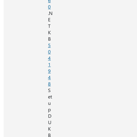
6
0
.N
E
T
K
B
5
0
4
1
9
4
8
S
et
u
p
D
U
K
B