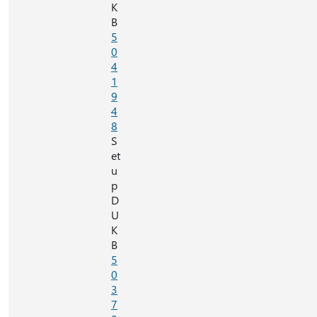
K
B
5
0
4
1
9
4
8
S
et
u
p
D
U
K
B
5
0
3
7