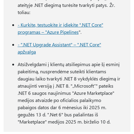
ateityje .NET diegimą turėsite tvarkyti patys. Žr.
toliau:
- Kurkite, testuokite ir įdiekite ".NET Core"
programas – "Azure Pipelines
".
- ".NET Upgrade Assistant" – ".NET Core"
apžvalga
Atsižvelgdami į klientų atsiliepimus apie šį esminį
pakeitimą, nusprendėme suteikti klientams
daugiau laiko tvarkyti .NET 8 vykdyklės diegimą ir
atnaujinti versiją į .NET 8. "„Microsoft“" pateiks
.NET 6 saugos naujinimus "Azure Marketplace"
medijos atvaizde po oficialios palaikymo
pabaigos datos dar 6 mėnesius iki 2025 m.
gegužės 13 d. ".Net 6" bus pašalintas iš
"Marketplace" medijos 2025 m. birželio 10 d.