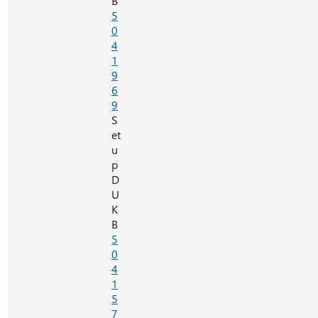
B
5
0
4
1
9
6
9
S
et
u
p
D
U
K
B
5
0
4
1
5
7