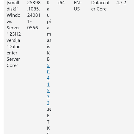
[small
25398
K
x64
EN-
Datacent
4.7.2
disk]"
.1085.
a
US
er Core
Windo
24081
u
ws
1-
pi
Server
0556
a
" 23H2
m
versija
as
"Datac
is
enter
K
Server
B
Core"
5
0
4
1
5
7
3
.N
E
T
K