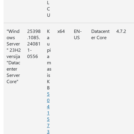
L
C
U
"Wind
25398
K
x64
EN-
Datacent
4.7.2
ows
.1085.
a
US
er Core
Server
24081
u
" 23H2
1-
pi
versija
0556
a
"Datac
m
enter
as
Server
is
Core"
K
B
5
0
4
1
5
7
3