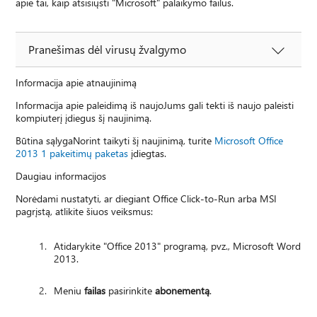
apie tai, kaip atsisiųsti "Microsoft" palaikymo failus.
Pranešimas dėl virusų žvalgymo
Informacija apie atnaujinimą
Informacija apie paleidimą iš naujoJums gali tekti iš naujo paleisti
kompiuterį įdiegus šį naujinimą.
Būtina sąlygaNorint taikyti šį naujinimą, turite
Microsoft Office
2013 1 pakeitimų paketas
įdiegtas.
Daugiau informacijos
Norėdami nustatyti, ar diegiant Office Click-to-Run arba MSI
pagrįstą, atlikite šiuos veiksmus:
Atidarykite "Office 2013" programą, pvz., Microsoft Word
2013.
Meniu
failas
pasirinkite
abonementą
.