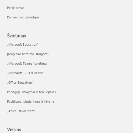
Perdirbimas
Komercinės garantijos
Švietimas
„Microsoft Education“
Įrenginiai švietimo įstaigoms
„Microsoft Teams“ švietimui
„Microsoft 365 Education“
„Office Education“
Pedagogų mokymai ir tobulėjimas
Pasiūlymai studentams ir tėvams
„Azure“ studentams
Verslas