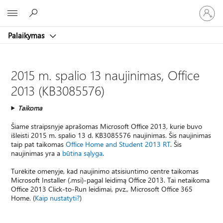
Prisijunk
Microsoft
prie
paskyro
Palaikymas
2015 m. spalio 13 naujinimas, Office
2013 (KB3085576)
Taikoma
Šiame straipsnyje aprašomas Microsoft Office 2013, kurie buvo
išleisti 2015 m. spalio 13 d. KB3085576 naujinimas. Šis naujinimas
taip pat taikomas
Office Home and Student 2013 RT
. Šis
naujinimas yra a
būtina sąlyga
.
Turėkite omenyje, kad naujinimo atsisiuntimo centre taikomas
Microsoft Installer (.msi)-pagal leidimą Office 2013. Tai netaikoma
Office 2013 Click-to-Run leidimai, pvz., Microsoft Office 365
Home. (
Kaip nustatyti?
)