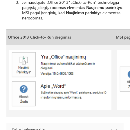
Jei naudojate „Office 2013“ „Click-to-Run“ technologija
pagrįstą įdiegtį, rodomas elementas
Naujinimo parinktys
.
MSI pagal įrenginių, kad
Naujinimo parinktys
elementas
nerodomas.
Office 2013 Click-to-Run diegimas
MSI pag
Failo informacija