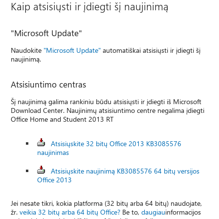
Kaip atsisiųsti ir įdiegti šį naujinimą
"Microsoft Update"
Naudokite
"Microsoft Update"
automatiškai atsisiųsti ir įdiegti šį
naujinimą.
Atsisiuntimo centras
Šį naujinimą galima rankiniu būdu atsisiųsti ir įdiegti iš Microsoft
Download Center. Naujinimų atsisiuntimo centre negalima įdiegti
Office Home and Student 2013 RT
Atsisiųskite 32 bitų Office 2013 KB3085576
naujinimas
Atsisiųskite naujinimą KB3085576 64 bitų versijos
Office 2013
Jei nesate tikri, kokia platforma (32 bitų arba 64 bitų) naudojate,
žr.
veikia 32 bitų arba 64 bitų Office?
Be to,
daugiau
informacijos