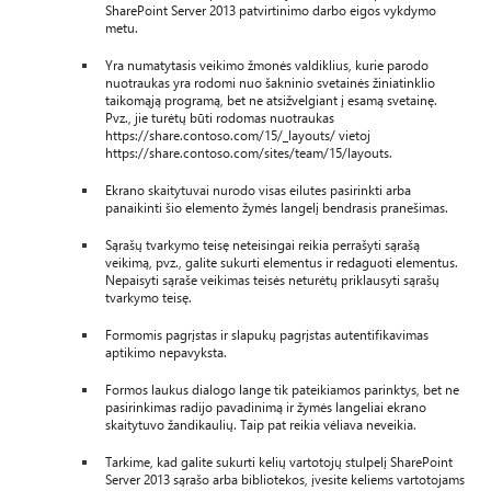
SharePoint Server 2013 patvirtinimo darbo eigos vykdymo
metu.
Yra numatytasis veikimo žmonės valdiklius, kurie parodo
nuotraukas yra rodomi nuo šakninio svetainės žiniatinklio
taikomąją programą, bet ne atsižvelgiant į esamą svetainę.
Pvz., jie turėtų būti rodomas nuotraukas
https://share.contoso.com/15/_layouts/ vietoj
https://share.contoso.com/sites/team/15/layouts.
Ekrano skaitytuvai nurodo visas eilutes pasirinkti arba
panaikinti šio elemento žymės langelį bendrasis pranešimas.
Sąrašų tvarkymo teisę neteisingai reikia perrašyti sąrašą
veikimą, pvz., galite sukurti elementus ir redaguoti elementus.
Nepaisyti sąraše veikimas teisės neturėtų priklausyti sąrašų
tvarkymo teisę.
Formomis pagrįstas ir slapukų pagrįstas autentifikavimas
aptikimo nepavyksta.
Formos laukus dialogo lange tik pateikiamos parinktys, bet ne
pasirinkimas radijo pavadinimą ir žymės langeliai ekrano
skaitytuvo žandikaulių. Taip pat reikia vėliava neveikia.
Tarkime, kad galite sukurti kelių vartotojų stulpelį SharePoint
Server 2013 sąrašo arba bibliotekos, įvesite keliems vartotojams