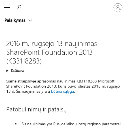
Prisijunk
Microsoft
prie
paskyro
Palaikymas
2016 m. rugsėjo 13 naujinimas
SharePoint Foundation 2013
(KB3118283)
Taikoma
Šiame straipsnyje aprašomas naujinimas KB3118283 Microsoft
SharePoint Foundation 2013, kuris buvo išleistas 2016 m. rugsėjo
13 d. Šis naujinimas yra a
būtina sąlyga
.
Patobulinimų ir pataisų
Šis naujinimas yra Rusijos laiko juostų regiono parametrai