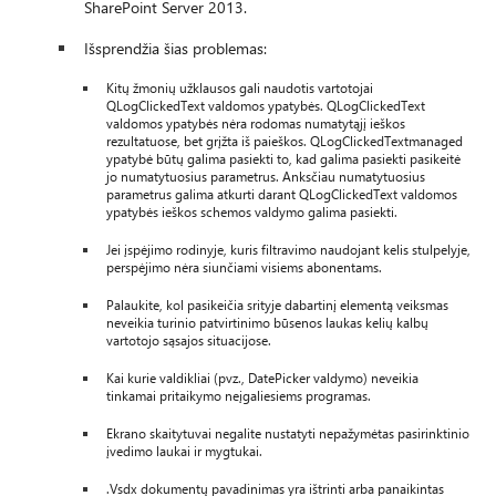
SharePoint Server 2013.
Išsprendžia šias problemas:
Kitų žmonių užklausos gali naudotis vartotojai
QLogClickedText valdomos ypatybės. QLogClickedText
valdomos ypatybės nėra rodomas numatytąjį ieškos
rezultatuose, bet grįžta iš paieškos. QLogClickedTextmanaged
ypatybė būtų galima pasiekti to, kad galima pasiekti pasikeitė
jo numatytuosius parametrus. Anksčiau numatytuosius
parametrus galima atkurti darant QLogClickedText valdomos
ypatybės ieškos schemos valdymo galima pasiekti.
Jei įspėjimo rodinyje, kuris filtravimo naudojant kelis stulpelyje,
perspėjimo nėra siunčiami visiems abonentams.
Palaukite, kol pasikeičia srityje dabartinį elementą veiksmas
neveikia turinio patvirtinimo būsenos laukas kelių kalbų
vartotojo sąsajos situacijose.
Kai kurie valdikliai (pvz., DatePicker valdymo) neveikia
tinkamai pritaikymo neįgaliesiems programas.
Ekrano skaitytuvai negalite nustatyti nepažymėtas pasirinktinio
įvedimo laukai ir mygtukai.
.Vsdx dokumentų pavadinimas yra ištrinti arba panaikintas