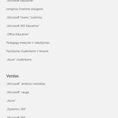
„Microsoft Education“
Įrenginiai švietimo įstaigoms
„Microsoft Teams“ švietimui
„Microsoft 365 Education“
„Office Education“
Pedagogų mokymai ir tobulėjimas
Pasiūlymai studentams ir tėvams
„Azure“ studentams
Verslas
„Microsoft“ dirbtinis intelektas
„Microsoft“ sauga
„Azure”
„Dynamics 365“
„Microsoft 365“