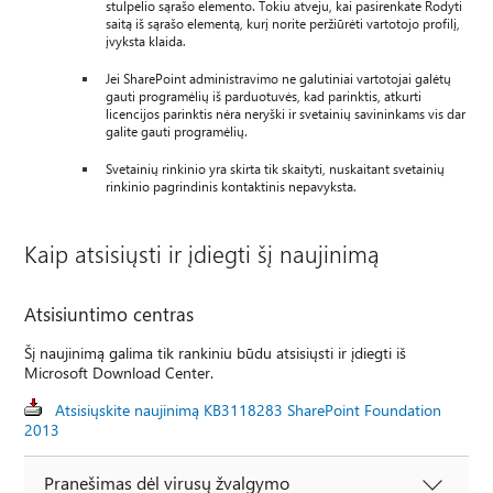
stulpelio sąrašo elemento. Tokiu atveju, kai pasirenkate Rodyti
saitą iš sąrašo elementą, kurį norite peržiūrėti vartotojo profilį,
įvyksta klaida.
Jei SharePoint administravimo ne galutiniai vartotojai galėtų
gauti programėlių iš parduotuvės, kad parinktis, atkurti
licencijos parinktis nėra neryški ir svetainių savininkams vis dar
galite gauti programėlių.
Svetainių rinkinio yra skirta tik skaityti, nuskaitant svetainių
rinkinio pagrindinis kontaktinis nepavyksta.
Kaip atsisiųsti ir įdiegti šį naujinimą
Atsisiuntimo centras
Šį naujinimą galima tik rankiniu būdu atsisiųsti ir įdiegti iš
Microsoft Download Center.
Atsisiųskite naujinimą KB3118283 SharePoint Foundation
2013
Pranešimas dėl virusų žvalgymo