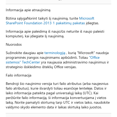
Informacija apie atnaujinimą
Būtina sąlygaNorint taikyti šį naujinimą, turite
Microsoft
SharePoint Foundation 2013 1 pakeitimų paketas
įdiegtas.
Informacija apie paleidimą iš naujoJūs neturite iš naujo paleisti
kompiuterį, kai įdiegiate šį naujinimą.
Nuorodos
Sužinokite daugiau apie
terminologiją
, kurią "Microsoft" naudoja
programinės įrangos naujinimams apibūdinti. Toliau
"Office
sistemos" TechCenter
yra naujausia administravimo naujinimus ir
strateginio išskleidimo išteklių Office versijas.
Failo informacija
Bendroji šio naujinimo versija turi failo atributus (arba naujesnius
failo atributus), kurie išvardyti toliau esančioje lentelėje. Datos ir
laiko informacija pateikta pagal universalųjį laiką (UTC). Kai
peržiūrite failo informaciją, ši informacija konvertuojama į vietos
laiką. Norite pamatyti skirtumą tarp UTC ir vietos laiko, naudokite
valdymo skydo elemento data ir laikas skirtuką laiko juostos.