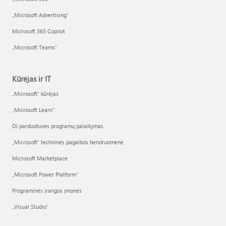
„Microsoft Advertising“
Microsoft 365 Copilot
„Microsoft Teams“
Kūrėjas ir IT
„Microsoft“ kūrėjas
„Microsoft Learn“
DI parduotuvės programų palaikymas
„Microsoft“ techninės pagalbos bendruomenė
Microsoft Marketplace
„Microsoft Power Platform“
Programinės įrangos įmonės
„Visual Studio“