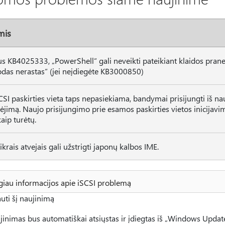
mis
us KB4025333, „PowerShell“ gali neveikti pateikiant klaidos pran
das nerastas“ (jei neįdiegėte KB3000850)
SCSI paskirties vieta taps nepasiekiama, bandymai prisijungti iš na
ėjimą. Naujo prisijungimo prie esamos paskirties vietos inicijavi
kaip turėtų.
ikrais atvejais gali užstrigti japonų kalbos IME.
iau informacijos apie iSCSI problemą
uti šį naujinimą
jinimas bus automatiškai atsiųstas ir įdiegtas iš „Windows Updat