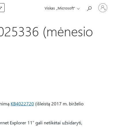
Prisijunkite
5“
Viskas „Microsoft“
prie
paskyros
B4025336 (mėnesio
jinimą
KB4022720
(išleistą 2017 m. birželio
ernet Explorer 11“ gali netikėtai užsidaryti,