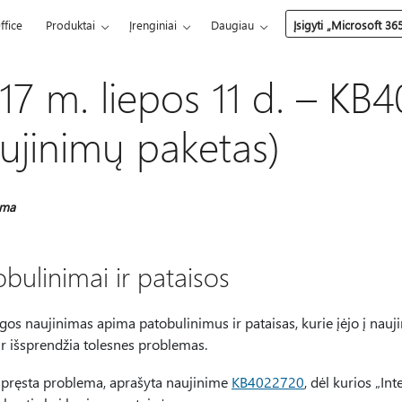
ffice
Produktai
Įrenginiai
Daugiau
Įsigyti „Microsoft 36
17 m. liepos 11 d. – K
ujinimų paketas)
oma
bulinimai ir pataisos
gos naujinimas apima patobulinimus ir pataisas, kurie įėjo į nau
 ir išsprendžia tolesnes problemas.
spręsta problema, aprašyta naujinime
KB4022720
, dėl kurios „Int