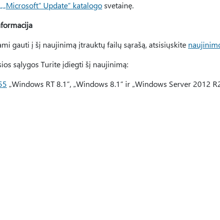
„„Microsoft“ Update“ katalogo
svetainę.
nformacija
i gauti į šį naujinimą įtrauktų failų sąrašą, atsisiųskite
naujinim
ios sąlygos Turite įdiegti šį naujinimą:
55
„Windows RT 8.1“, „Windows 8.1“ ir „Windows Server 2012 R2