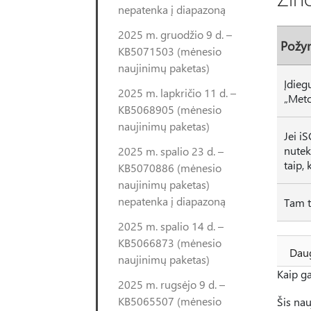
nepatenka į diapazoną
2025 m. gruodžio 9 d. –
Požy
KB5071503 (mėnesio
naujinimų paketas)
Įdieg
2025 m. lapkričio 11 d. –
„Meto
KB5068905 (mėnesio
naujinimų paketas)
Jei i
nutek
2025 m. spalio 23 d. –
taip, 
KB5070886 (mėnesio
naujinimų paketas)
nepatenka į diapazoną
Tam t
2025 m. spalio 14 d. –
KB5066873 (mėnesio
Daug
naujinimų paketas)
Kaip ga
2025 m. rugsėjo 9 d. –
KB5065507 (mėnesio
Šis nau