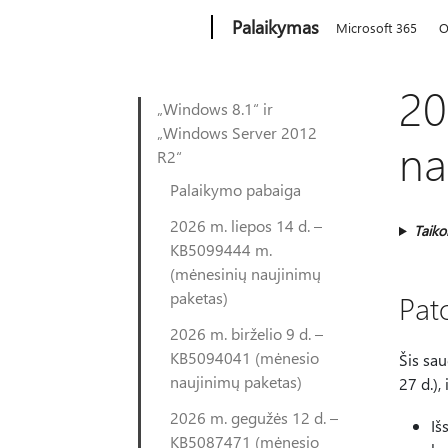
Microsoft
Palaikymas
Microsoft 365
O
20
„Windows 8.1“ ir
„Windows Server 2012
na
R2“
Palaikymo pabaiga
2026 m. liepos 14 d. –
Taik
KB5099444 m.
(mėnesinių naujinimų
paketas)
Pato
2026 m. birželio 9 d. –
KB5094041 (mėnesio
Šis sau
naujinimų paketas)
27 d.),
2026 m. gegužės 12 d. –
Iš
KB5087471 (mėnesio