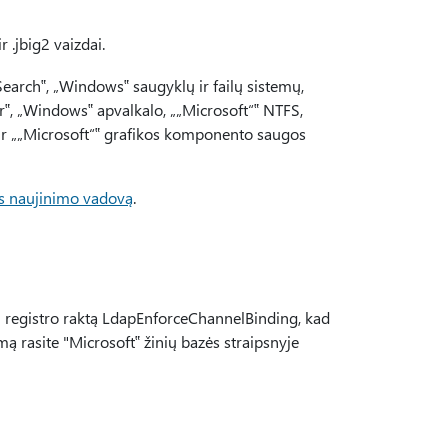
 .jbig2 vaizdai.
earch‟, „Windows‟ saugyklų ir failų sistemų,
‟, „Windows‟ apvalkalo, „„Microsoft“‟ NTFS,
ir „„Microsoft“‟ grafikos komponento saugos
s naujinimo vadovą
.
i registro raktą LdapEnforceChannelBinding, kad
ą rasite "Microsoft‟ žinių bazės straipsnyje