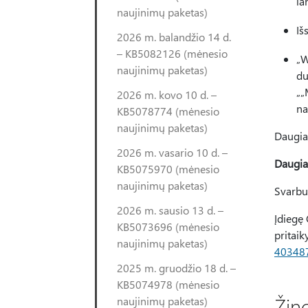
la
naujinimų paketas)
Iš
2026 m. balandžio 14 d.
– KB5082126 (mėnesio
„W
naujinimų paketas)
du
„„
2026 m. kovo 10 d. –
na
KB5078774 (mėnesio
naujinimų paketas)
Daugia
2026 m. vasario 10 d. –
Daugia
KB5075970 (mėnesio
naujinimų paketas)
Svarbu
2026 m. sausio 13 d. –
Įdiegę
KB5073696 (mėnesio
pritaik
naujinimų paketas)
40348
2025 m. gruodžio 18 d. –
KB5074978 (mėnesio
Žin
naujinimų paketas)