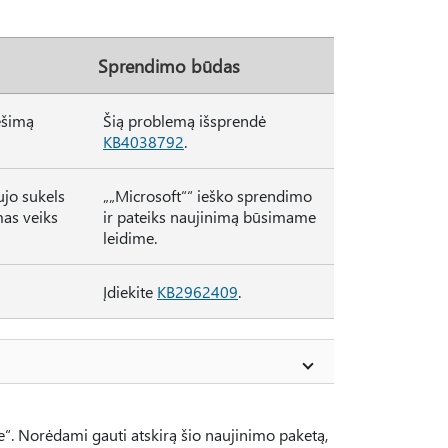
Sprendimo būdas
ešimą
Šią problemą išsprendė
KB4038792
.
ujo sukels
„„Microsoft““ ieško sprendimo
mas veiks
ir pateiks naujinimą būsimame
leidime.
Įdiekite
KB2962409
.
e“. Norėdami gauti atskirą šio naujinimo paketą,