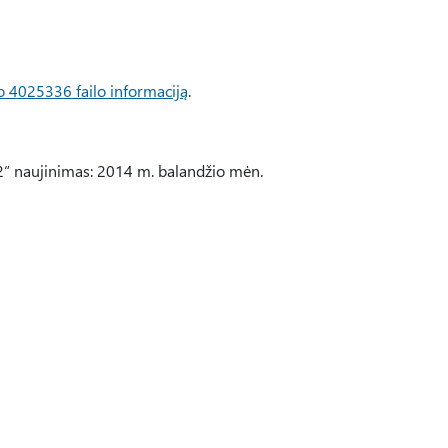
o 4025336 failo informaciją
.
“ naujinimas: 2014 m. balandžio mėn.