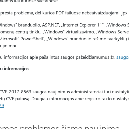
nkantis kai kuriose svetainėse.
spręsta problema, dėl kurios PDF failuose nebeatvaizduojami .jpx ir
indows‟ branduolio, ASP.NET, „Internet Explorer 11‟, „Windows S
omenų centrų tinklų, „Windows‟ virtualizavimo, „Windows Server
Microsoft“ PowerShell‟, „Windows‟ branduolio režimo tvarkyklių 
ujinimai.
u informacijos apie pašalintus saugos pažeidžiamumus žr.
saugo
u informacijos
 CVE-2017-8563 saugos naujinimus administratoriai turi nustatyt
ytų CVE pataisą. Daugiau informacijos apie registro rakto nustatym
79
omos problemos šiame naujinime