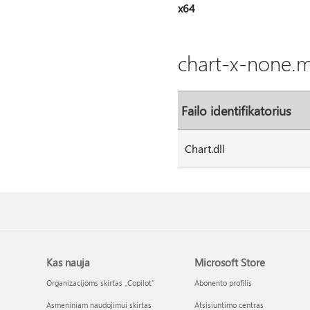
x64
chart-x-none.ms
Failo identifikatorius
Chart.dll
Kas nauja
Microsoft Store
Organizacijoms skirtas „Copilot“
Abonento profilis
Asmeniniam naudojimui skirtas
Atsisiuntimo centras