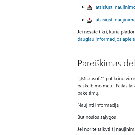
atsisiųsti naujinim
atsisiųsti naujinim
Jei nesate tikri, kurią platf
daugiau informacijos apie ta
Pareiškimas dė
"„Microsoft“" patikrino vir
paskelbimo metu. Failas lai
pakeitimų.
Naujinti informaciją
Būtinosios sąlygos
Jei norite taikyti šį naujini