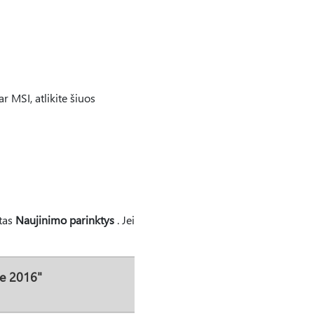
r MSI, atlikite šiuos
ntas
Naujinimo parinktys
. Jei
ce 2016"