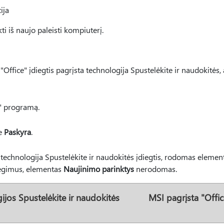
ija
kti iš naujo paleisti kompiuterį.
Office" įdiegtis pagrįsta technologija Spustelėkite ir naudokitės, a
6" programą.
te
Paskyra
.
" technologija Spustelėkite ir naudokitės įdiegtis, rodomas eleme
iegimus, elementas
Naujinimo parinktys
nerodomas.
ijos Spustelėkite ir naudokitės
MSI pagrįsta "Offi