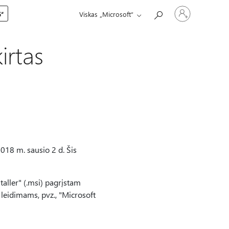
Prisijunkite
5“
Viskas „Microsoft“
prie
paskyros
irtas
018 m. sausio 2 d. Šis
taller" (.msi) pagrįstam
 leidimams, pvz., "Microsoft