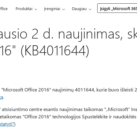
ffice
Produktai
Įrenginiai
Daugiau
Įsigyti „Microsoft 36
usio 2 d. naujinimas, sk
016" (KB4011644)
"Microsoft Office 2016" naujinimų 4011644, kurie buvo išleisti 2
tą
.
 atsisiuntimo centre esantis naujinimas taikomas "„Microsoft“ Ins
netaikomas "Office 2016" technologijos Spustelėkite ir naudokitės
tatyti?
)