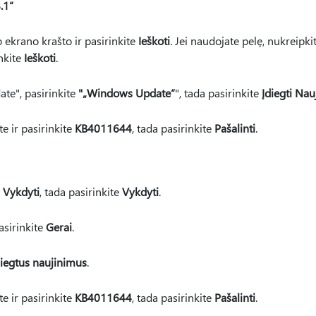
.1“
o ekrano krašto ir pasirinkite
Ieškoti
. Jei naudojate pelę, nukreipkit
nkite
Ieškoti
.
te", pasirinkite
"„Windows Update“
", tada pasirinkite
Įdiegti Nau
e ir pasirinkite
KB4011644
, tada pasirinkite
Pašalinti
.
e
Vykdyti
, tada pasirinkite
Vykdyti
.
asirinkite
Gerai
.
diegtus naujinimus
.
e ir pasirinkite
KB4011644
, tada pasirinkite
Pašalinti
.