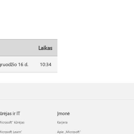
Laikas
ruodžio 16 d.
10:34
ūrėjas ir IT
Įmonė
icrosoft“ kūrėjas
Karjera
icrosoft Learn“
Apie „Microsoft“