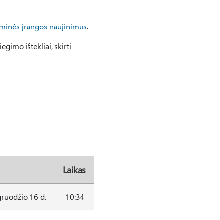
aminės įrangos naujinimus
.
egimo ištekliai, skirti
Laikas
ruodžio 16 d.
10:34