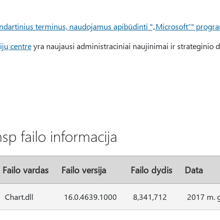
ndartinius terminus, naudojamus apibūdinti "„Microsoft“" progr
ijų centre
yra naujausi administraciniai naujinimai ir strateginio di
p failo informacija
Failo vardas
Failo versija
Failo dydis
Data
Chart.dll
16.0.4639.1000
8,341,712
2017 m. g