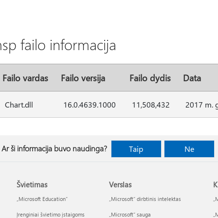
p failo informacija
Failo vardas
Failo versija
Failo dydis
Data
Chart.dll
16.0.4639.1000
11,508,432
2017 m. g
Ar ši informacija buvo naudinga?
Taip
Ne
Švietimas
Verslas
K
„Microsoft Education“
„Microsoft“ dirbtinis intelektas
„M
Įrenginiai švietimo įstaigoms
„Microsoft“ sauga
„M