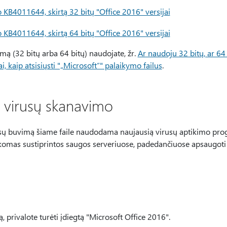
o KB4011644, skirtą 32 bitų "Office 2016" versijai
o KB4011644, skirtą 64 bitų "Office 2016" versijai
ormą (32 bitų arba 64 bitų) naudojate, žr.
Ar naudoju 32 bitų, ar 64 
i, kaip atsisiųsti "„Microsoft“" palaikymo failus
.
l virusų skanavimo
usų buvimą šiame faile naudodama naujausią virusų aptikimo prog
komas sustiprintos saugos serveriuose, padedančiuose apsaugoti f
mą, privalote turėti įdiegtą "Microsoft Office 2016".