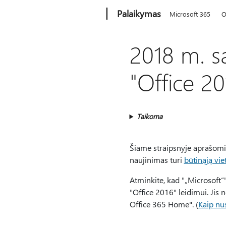
Microsoft
Palaikymas
Microsoft 365
O
2018 m. sa
"Office 2
Taikoma
Šiame straipsnyje aprašomi 
naujinimas turi
būtinąją vie
Atminkite, kad "„Microsoft“"
"Office 2016" leidimui. Jis 
Office 365 Home". (
Kaip nus