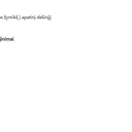
e žymiklį į apatinį dešinįjį
jinimai
.