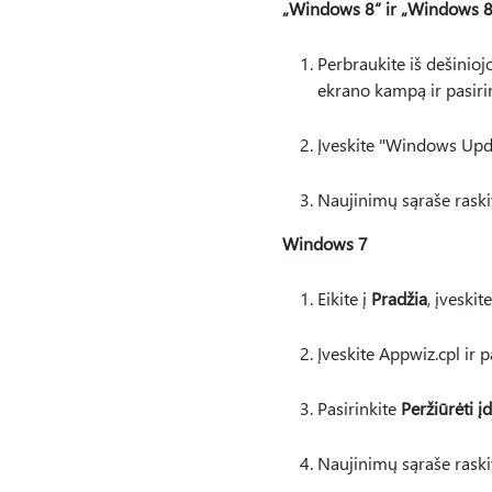
„Windows 8“ ir „Windows 8
Perbraukite iš dešinioj
ekrano kampą ir pasiri
Įveskite "Windows Upda
Naujinimų sąraše raskit
Windows 7
Eikite į
Pradžia
, įveskit
Įveskite Appwiz.cpl ir p
Pasirinkite
Peržiūrėti į
Naujinimų sąraše raskit