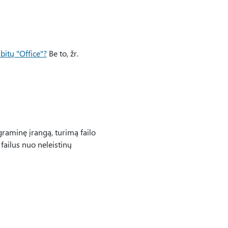
bitų "Office"?
Be to, žr.
raminę įrangą, turimą failo
ailus nuo neleistinų