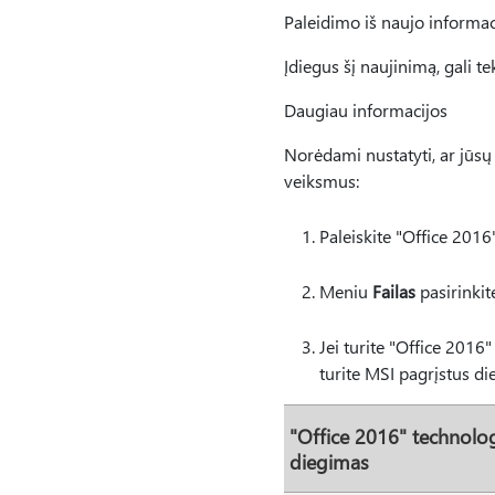
Paleidimo iš naujo informac
Įdiegus šį naujinimą, gali te
Daugiau informacijos
Norėdami nustatyti, ar jūsų "
veiksmus:
Paleiskite "Office 201
Meniu
Failas
pasirinki
Jei turite "Office 2016
turite MSI pagrįstus d
"Office 2016" technolog
diegimas