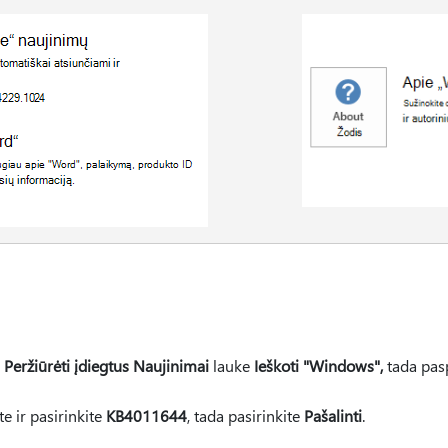
e
Peržiūrėti įdiegtus Naujinimai
lauke
Ieškoti "Windows",
tada pasp
e ir pasirinkite
KB4011644
, tada pasirinkite
Pašalinti
.