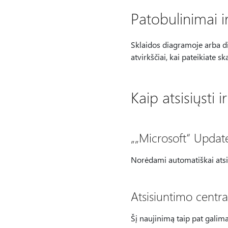
Patobulinimai i
Sklaidos diagramoje arba dia
atvirkščiai, kai pateikiate
Kaip atsisiųsti i
„„Microsoft“ Updat
Norėdami automatiškai atsis
Atsisiuntimo centra
Šį naujinimą taip pat galima 