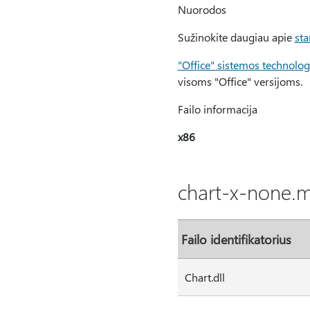
Nuorodos
Sužinokite daugiau apie
sta
"Office" sistemos technolog
visoms "Office" versijoms.
Failo informacija
x86
chart-x-none.ms
Failo identifikatorius
Chart.dll