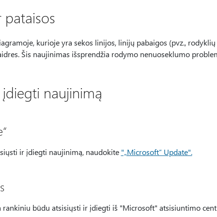
r pataisos
gramoje, kurioje yra sekos linijos, linijų pabaigos (pvz., rodyklių
 skaidres. Šis naujinimas išsprendžia rodymo nenuoseklumo proble
r įdiegti naujinimą
e“
iųsti ir įdiegti naujinimą, naudokite
"„Microsoft“ Update".
s
rankiniu būdu atsisiųsti ir įdiegti iš "Microsoft" atsisiuntimo cent