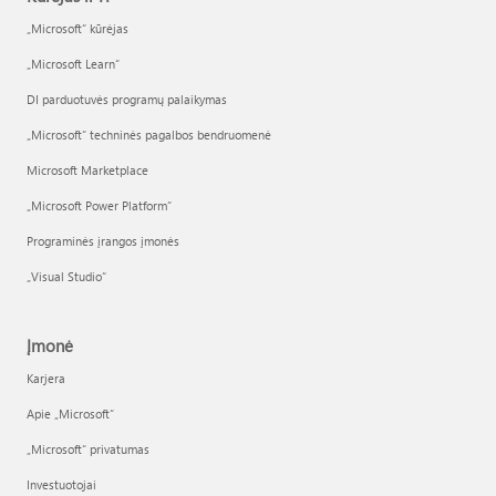
„Microsoft“ kūrėjas
„Microsoft Learn“
DI parduotuvės programų palaikymas
„Microsoft“ techninės pagalbos bendruomenė
Microsoft Marketplace
„Microsoft Power Platform“
Programinės įrangos įmonės
„Visual Studio“
Įmonė
Karjera
Apie „Microsoft“
„Microsoft“ privatumas
Investuotojai