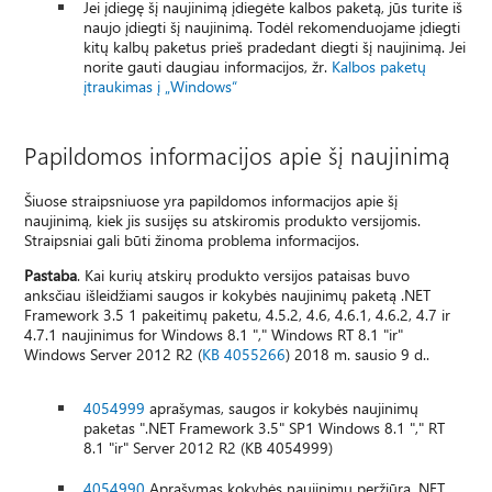
Jei įdiegę šį naujinimą įdiegėte kalbos paketą, jūs turite iš
naujo įdiegti šį naujinimą. Todėl rekomenduojame įdiegti
kitų kalbų paketus prieš pradedant diegti šį naujinimą. Jei
norite gauti daugiau informacijos, žr.
Kalbos paketų
įtraukimas į „Windows“
Papildomos informacijos apie šį naujinimą
Šiuose straipsniuose yra papildomos informacijos apie šį
naujinimą, kiek jis susijęs su atskiromis produkto versijomis.
Straipsniai gali būti žinoma problema informacijos.
Pastaba
. Kai kurių atskirų produkto versijos pataisas buvo
anksčiau išleidžiami saugos ir kokybės naujinimų paketą .NET
Framework 3.5 1 pakeitimų paketu, 4.5.2, 4.6, 4.6.1, 4.6.2, 4.7 ir
4.7.1 naujinimus for Windows 8.1 "," Windows RT 8.1 "ir"
Windows Server 2012 R2 (
KB 4055266
) 2018 m. sausio 9 d..
4054999
aprašymas, saugos ir kokybės naujinimų
paketas ".NET Framework 3.5" SP1 Windows 8.1 "," RT
8.1 "ir" Server 2012 R2 (KB 4054999)
4054990
Aprašymas kokybės naujinimų peržiūra .NET