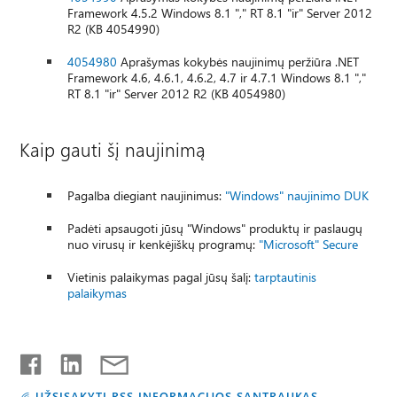
Framework 4.5.2 Windows 8.1 "," RT 8.1 "ir" Server 2012
R2 (KB 4054990)
4054980
Aprašymas kokybės naujinimų peržiūra .NET
Framework 4.6, 4.6.1, 4.6.2, 4.7 ir 4.7.1 Windows 8.1 ","
RT 8.1 "ir" Server 2012 R2 (KB 4054980)
Kaip gauti šį naujinimą
Pagalba diegiant naujinimus:
"Windows" naujinimo DUK
Padėti apsaugoti jūsų "Windows" produktų ir paslaugų
nuo virusų ir kenkėjiškų programų:
"Microsoft" Secure
Vietinis palaikymas pagal jūsų šalį:
tarptautinis
palaikymas
UŽSISAKYTI RSS INFORMACIJOS SANTRAUKAS