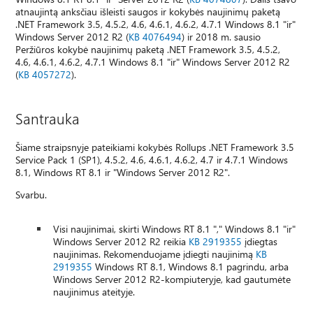
atnaujintą anksčiau išleisti saugos ir kokybės naujinimų paketą
.NET Framework 3.5, 4.5.2, 4.6, 4.6.1, 4.6.2, 4.7.1 Windows 8.1 "ir"
Windows Server 2012 R2 (
KB 4076494
) ir 2018 m. sausio
Peržiūros kokybė naujinimų paketą .NET Framework 3.5, 4.5.2,
4.6, 4.6.1, 4.6.2, 4.7.1 Windows 8.1 "ir" Windows Server 2012 R2
(
KB 4057272
).
Santrauka
Šiame straipsnyje pateikiami kokybės Rollups .NET Framework 3.5
Service Pack 1 (SP1), 4.5.2, 4.6, 4.6.1, 4.6.2, 4.7 ir 4.7.1 Windows
8.1, Windows RT 8.1 ir "Windows Server 2012 R2".
Svarbu.
Visi naujinimai, skirti Windows RT 8.1 "," Windows 8.1 "ir"
Windows Server 2012 R2 reikia
KB 2919355
įdiegtas
naujinimas. Rekomenduojame įdiegti naujinimą
KB
2919355
Windows RT 8.1, Windows 8.1 pagrindu, arba
Windows Server 2012 R2-kompiuteryje, kad gautumėte
naujinimus ateityje.