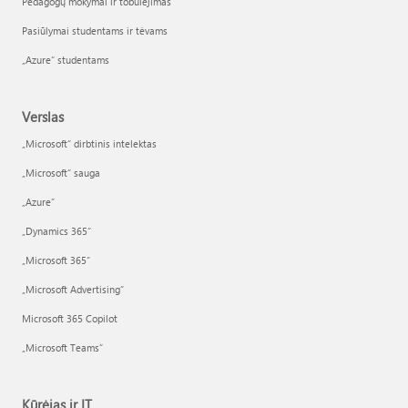
Pedagogų mokymai ir tobulėjimas
Pasiūlymai studentams ir tėvams
„Azure“ studentams
Verslas
„Microsoft“ dirbtinis intelektas
„Microsoft“ sauga
„Azure”
„Dynamics 365“
„Microsoft 365“
„Microsoft Advertising“
Microsoft 365 Copilot
„Microsoft Teams“
Kūrėjas ir IT