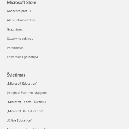
Microsoft Store
Abonento profilis
Atsisiuntimo centras
Grąžinimas
Užsakymo sekimas
Perdirbimas
Komercinės garantijos
Švietimas
„Microsoft Education“
Įrenginiai švietimo įstaigoms
„Microsoft Teams“ švietimui
„Microsoft 365 Education“
„Office Education“