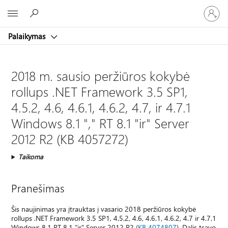
Prisijunk
Microsoft
prie
paskyro
Palaikymas
2018 m. sausio peržiūros kokybė
rollups .NET Framework 3.5 SP1,
4.5.2, 4.6, 4.6.1, 4.6.2, 4.7, ir 4.7.1
Windows 8.1 "," RT 8.1 "ir" Server
2012 R2 (KB 4057272)
Taikoma
Pranešimas
Šis naujinimas yra įtrauktas į vasario 2018 peržiūros kokybė
rollups .NET Framework 3.5 SP1, 4.5.2, 4.6, 4.6.1, 4.6.2, 4.7 ir 4.7.1
Windows 8.1 RT 8.1 "ir" Server 2012 R2 (
KB 4074807
). Dalis tsavo