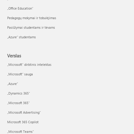
„Office Education“
Pedagogų mokymai ir tobulėjimas
Pasiūlymai studentams ir tėvams
„Azure“ studentams
Verslas
„Microsoft“ dirbtinis intelektas
„Microsoft“ sauga
„Azure”
„Dynamics 365“
„Microsoft 365“
„Microsoft Advertising“
Microsoft 365 Copilot
„Microsoft Teams“