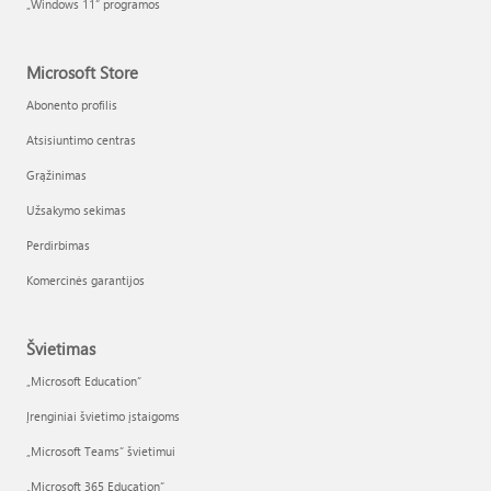
„Windows 11“ programos
Microsoft Store
Abonento profilis
Atsisiuntimo centras
Grąžinimas
Užsakymo sekimas
Perdirbimas
Komercinės garantijos
Švietimas
„Microsoft Education“
Įrenginiai švietimo įstaigoms
„Microsoft Teams“ švietimui
„Microsoft 365 Education“