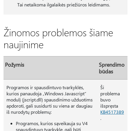
Tai netaikoma ilgalaikės priežiūros leidimams.
Žinomos problemos šiame
naujinime
Požymis
Sprendimo
būdas
Programos ir spausdintuvo tvarkyklės,
Ši
kurios panaudoja „Windows Javascript“
problema
modulį (jscript.dll) spausdinimo užduotims
buvo
apdoroti, gali susidurti su viena ar daugiau
išspręsta
iš nurodytų problemų:
KB4517389
.
Programos, kurios sąveikauja su V4
spausdintuvo tvarkykle, gali būti