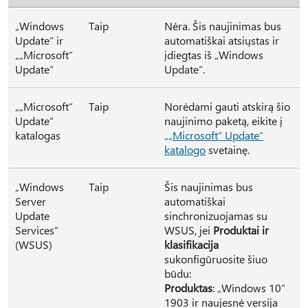
„Windows
Taip
Nėra. Šis naujinimas bus
Update“ ir
automatiškai atsiųstas ir
„„Microsoft“
įdiegtas iš „Windows
Update“
Update“.
„„Microsoft“
Taip
Norėdami gauti atskirą šio
Update“
naujinimo paketą, eikite į
katalogas
„„Microsoft“ Update“
katalogo
svetainę.
„Windows
Taip
Šis naujinimas bus
Server
automatiškai
Update
sinchronizuojamas su
Services“
WSUS, jei
Produktai ir
(WSUS)
klasifikacija
sukonfigūruosite šiuo
būdu:
Produktas
: „Windows 10“
1903 ir naujesnė versija