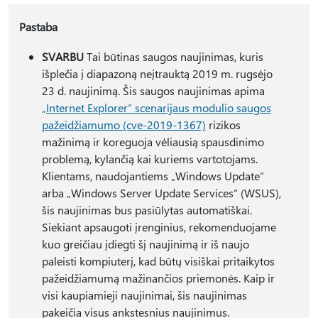
Pastaba
SVARBU
Tai būtinas saugos naujinimas, kuris
išplečia į diapazoną neįtrauktą 2019 m. rugsėjo
23 d. naujinimą. Šis saugos naujinimas apima
„Internet Explorer“ scenarijaus modulio saugos
pažeidžiamumo (cve-2019-1367)
rizikos
mažinimą ir koreguoja vėliausią spausdinimo
problemą, kylančią kai kuriems vartotojams.
Klientams, naudojantiems „Windows Update“
arba „Windows Server Update Services“ (WSUS),
šis naujinimas bus pasiūlytas automatiškai.
Siekiant apsaugoti įrenginius, rekomenduojame
kuo greičiau įdiegti šį naujinimą ir iš naujo
paleisti kompiuterį, kad būtų visiškai pritaikytos
pažeidžiamumą mažinančios priemonės. Kaip ir
visi kaupiamieji naujinimai, šis naujinimas
pakeičia visus ankstesnius naujinimus.