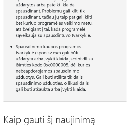
uždarytos arba pateikti klaidą
spausdinant. Problemų gali kilti tik
spausdinant, tačiau jų taip pat gali kilti
bet kuriuo programėlės veikimo metu,
atsižvelgiant į tai, kada programėlė
sąveikauja su spausdintuvo tvarkykle.
Spausdinimo kaupos programos
tvarkyklė (spoolsv.exe) gali būti
uždaryta arba įvykti klaida jscript.dll su
išimties kodo 0xc0000005, dėl kurios
nebeapdorojamos spausdinimo
užduotys. Gali būti atlikta tik dalis
spausdinimo užduoties, o likusi dalis
gali būti atšaukta arba įvykti klaida.
Kaip gauti šį naujinimą