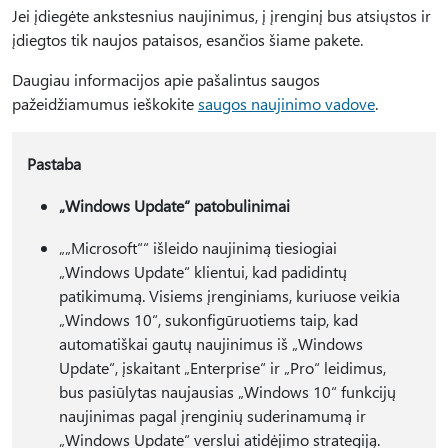
Jei įdiegėte ankstesnius naujinimus, į įrenginį bus atsiųstos ir
įdiegtos tik naujos pataisos, esančios šiame pakete.
Daugiau informacijos apie pašalintus saugos
pažeidžiamumus ieškokite
saugos naujinimo vadove
.
Pastaba
„Windows Update“ patobulinimai
„„Microsoft““ išleido naujinimą tiesiogiai
„Windows Update“ klientui, kad padidintų
patikimumą. Visiems įrenginiams, kuriuose veikia
„Windows 10“, sukonfigūruotiems taip, kad
automatiškai gautų naujinimus iš „Windows
Update“, įskaitant „Enterprise“ ir „Pro“ leidimus,
bus pasiūlytas naujausias „Windows 10“ funkcijų
naujinimas pagal įrenginių suderinamumą ir
„Windows Update“ verslui atidėjimo strategiją.