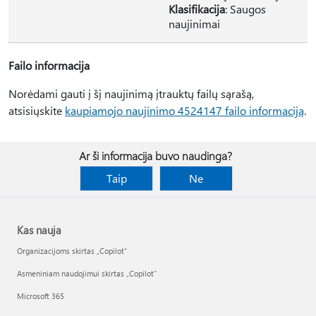
Klasifikacija
: Saugos
naujinimai
Failo informacija
Norėdami gauti į šį naujinimą įtrauktų failų sąrašą,
atsisiųskite
kaupiamojo naujinimo 4524147 failo informaciją
.
Ar ši informacija buvo naudinga?
Taip
Ne
Kas nauja
Organizacijoms skirtas „Copilot“
Asmeniniam naudojimui skirtas „Copilot“
Microsoft 365