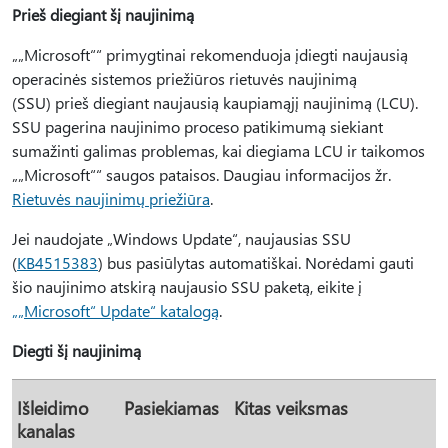
Prieš diegiant šį naujinimą
„„Microsoft““ primygtinai rekomenduoja įdiegti naujausią
operacinės sistemos priežiūros rietuvės naujinimą
(SSU) prieš diegiant naujausią kaupiamąjį naujinimą (LCU).
SSU pagerina naujinimo proceso patikimumą siekiant
sumažinti galimas problemas, kai diegiama LCU ir taikomos
„„Microsoft““ saugos pataisos. Daugiau informacijos žr.
Rietuvės naujinimų priežiūra
.
Jei naudojate „Windows Update“, naujausias SSU
(
KB4515383
) bus pasiūlytas automatiškai. Norėdami gauti
šio naujinimo atskirą naujausio SSU paketą, eikite į
„„Microsoft“ Update“ katalogą
.
Diegti šį naujinimą
Išleidimo
Pasiekiamas
Kitas veiksmas
kanalas