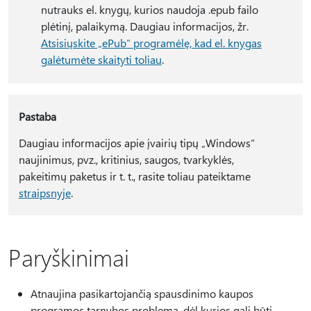
nutrauks el. knygų, kurios naudoja .epub failo
plėtinį, palaikymą. Daugiau informacijos, žr.
Atsisiųskite „ePub“ programėlę, kad el. knygas
galėtumėte skaityti toliau
.
Pastaba
Daugiau informacijos apie įvairių tipų „Windows“
naujinimus, pvz., kritinius, saugos, tvarkyklės,
pakeitimų paketus ir t. t., rasite toliau pateiktame
straipsnyje
.
Paryškinimai
Atnaujina pasikartojančią spausdinimo kaupos
programos tarnybos problemą, dėl kurios gali būti