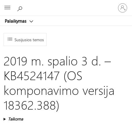
Prisijunk
Microsoft
prie
paskyro
Palaikymas
Susijusios temos
2019 m. spalio 3 d. –
KB4524147 (OS
komponavimo versija
18362.388)
Taikoma