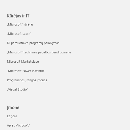
Kūrėjas ir IT
„Microsoft“ kūrėjas
„Microsoft Learn“
DI parduotuvės programų palaikymas
„Microsoft“ techninės pagalbos bendruomenė
Microsoft Marketplace
„Microsoft Power Platform“
Programinės įrangos įmonės
„Visual Studio“
Įmonė
Karjera
Apie „Microsoft“