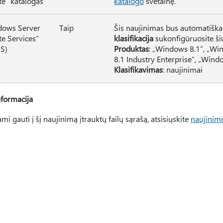
e“ katalogas
katalogo
svetainę.
dows Server
Taip
Šis naujinimas bus automatiška
e Services“
klasifikacija
sukonfigūruosite ši
S)
Produktas
: „Windows 8.1”, „W
8.1 Industry Enterprise”, „Win
Klasifikavimas
: naujinimai
nformacija
i gauti į šį naujinimą įtrauktų failų sąrašą, atsisiųskite
naujinim