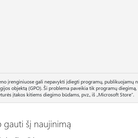
o įrenginiuose gali nepavykti įdiegti programų, publikuojamų 
egijos objektą (GPO). Ši problema paveikia tik programų diegimą, k
eturės įtakos kitiems diegimo būdams, pvz., iš „Microsoft Store“.
 gauti šį naujinimą