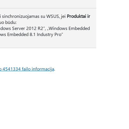
i sinchronizuojamas su WSUS, jei
Produktai ir
uo būdu:
indows Server 2012 R2”, „Windows Embedded
dows Embedded 8.1 Industry Pro”
o 4541334 failo informaciją
.