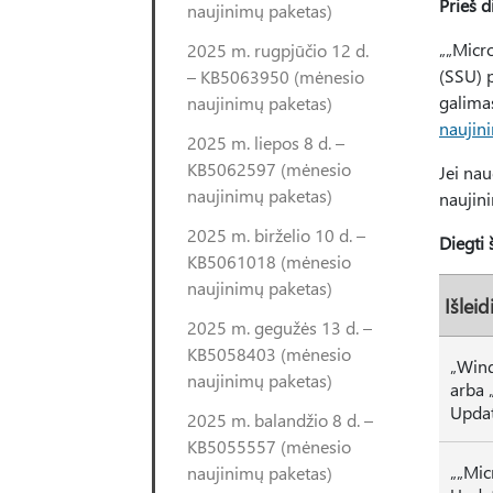
Prieš d
naujinimų paketas)
„„Micr
2025 m. rugpjūčio 12 d.
(SSU) 
– KB5063950 (mėnesio
galima
naujinimų paketas)
naujin
2025 m. liepos 8 d. –
KB5062597 (mėnesio
Jei na
naujinimų paketas)
naujini
2025 m. birželio 10 d. –
Diegti 
KB5061018 (mėnesio
naujinimų paketas)
Išlei
2025 m. gegužės 13 d. –
KB5058403 (mėnesio
„Win
naujinimų paketas)
arba 
Upda
2025 m. balandžio 8 d. –
KB5055557 (mėnesio
„„Mic
naujinimų paketas)