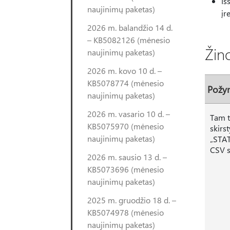
Iš
naujinimų paketas)
įr
2026 m. balandžio 14 d.
– KB5082126 (mėnesio
Žin
naujinimų paketas)
2026 m. kovo 10 d. –
KB5078774 (mėnesio
Požy
naujinimų paketas)
2026 m. vasario 10 d. –
Tam t
KB5075970 (mėnesio
skirs
naujinimų paketas)
„STAT
CSV s
2026 m. sausio 13 d. –
KB5073696 (mėnesio
naujinimų paketas)
2025 m. gruodžio 18 d. –
KB5074978 (mėnesio
naujinimų paketas)