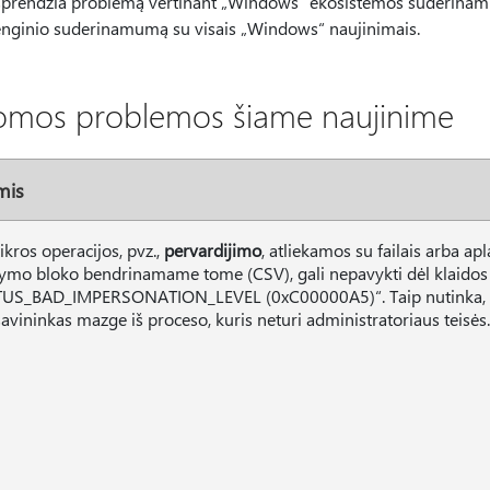
sprendžia problemą vertinant „Windows“ ekosistemos suderinamu
enginio suderinamumą su visais „Windows“ naujinimais.
omos problemos šiame naujinime
mis
ikros operacijos, pvz.,
pervardijimo
, atliekamos su failais arba apl
tymo bloko bendrinamame tome (CSV), gali nepavykti dėl klaidos
US_BAD_IMPERSONATION_LEVEL (0xC00000A5)“. Taip nutinka, kai
avininkas mazge iš proceso, kuris neturi administratoriaus teisės.