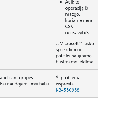
Atlikite
operaciją iš
mazgo,
kuriame nėra
CSV
nuosavybės.
„„Microsoft““ ieško
sprendimo ir
pateiks naujinimą
būsimame leidime.
naudojant grupės
Ši problema
ai naudojami .msi failai.
išspręsta
KB4550958
.