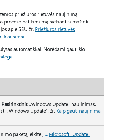
stemos priežiūros rietuvės naujinimą
mo proceso patikimumą siekiant sumažinti
jos apie SSU žr.
Priežiūros rietuvės
mi klausimai
.
iūlytas automatiškai. Norėdami gauti šio
talogą
.
p
Pasirinktinis
„Windows Update“ naujinimas.
isti „Windows Update“, žr.
Kaip gauti naujinimą
inimo paketą, eikite į
„„Microsoft“ Update“