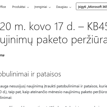
ffice
Produktai
Įrenginiai
Daugiau
Įsigyti „Microsoft 36
20 m. kovo 17 d. – KB
ujinimų paketo peržiūra
oma
bulinimai ir pataisos
 sauga nesusijusį naujinimą įtraukti patobulinimai ir pataisos, kuri
 d.), taip pat, kaip ateinančio mėnesio naujinimų paketo peržiūros 
linimai: