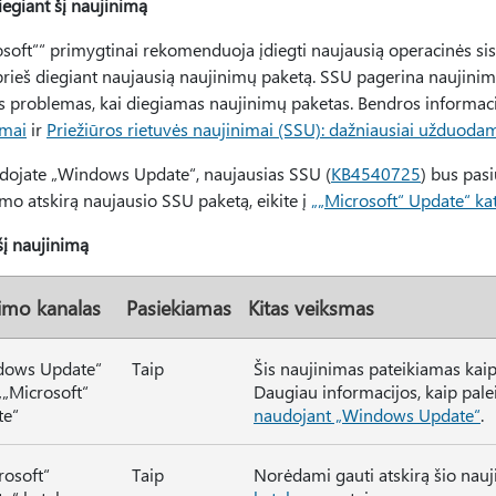
iegiant šį naujinimą
osoft““ primygtinai rekomenduoja įdiegti naujausią operacinės si
prieš diegiant naujausią naujinimų paketą. SSU pagerina naujini
s problemas, kai diegiamas naujinimų paketas. Bendros informaci
imai
ir
Priežiūros rietuvės naujinimai (SSU): dažniausiai užduoda
udojate „Windows Update“, naujausias SSU (
KB4540725
) bus pas
mo atskirą naujausio SSU paketą, eikite į
„„Microsoft“ Update“ ka
šį naujinimą
dimo kanalas
Pasiekiamas
Kitas veiksmas
dows Update“
Taip
Šis naujinimas pateikiamas kai
„„Microsoft“
Daugiau informacijos, kaip pale
te“
naudojant „Windows Update“
.
rosoft“
Taip
Norėdami gauti atskirą šio nauj