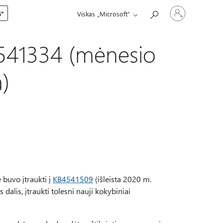
Prisijunkite
5“
Viskas „Microsoft“
prie
paskyros
4541334 (mėnesio
)
e buvo įtraukti į
KB4541509
(išleista 2020 m.
dalis, įtraukti tolesni nauji kokybiniai