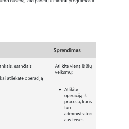
mo būseną, kad padėtų užtikrinti programos ir
Sprendimas
ankais, esančiais
Atlikite vieną iš šių
veiksmų:
 atliekate operaciją
Atlikite
operaciją iš
proceso, kuris
turi
administratori
aus teises.