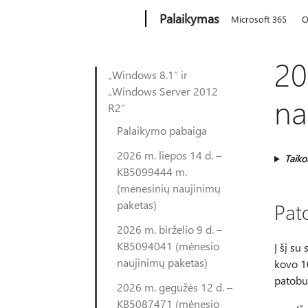
Microsoft
Palaikymas
Microsoft 365
O
20
„Windows 8.1“ ir
„Windows Server 2012
na
R2“
Palaikymo pabaiga
2026 m. liepos 14 d. –
Taik
KB5099444 m.
(mėnesinių naujinimų
paketas)
Pato
2026 m. birželio 9 d. –
KB5094041 (mėnesio
Į šį su
naujinimų paketas)
kovo 10
patobu
2026 m. gegužės 12 d. –
KB5087471 (mėnesio