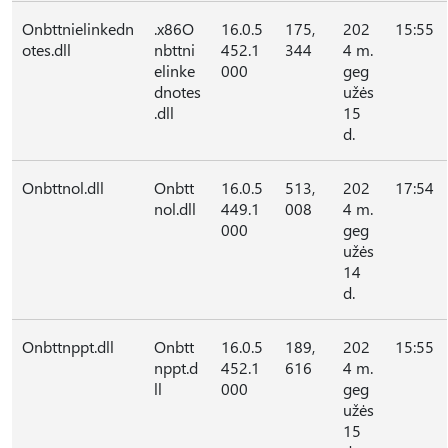
Onbttnielinkedn
.x86O
16.0.5
175,
202
15:55
otes.dll
nbttni
452.1
344
4 m.
elinke
000
geg
dnotes
užės
.dll
15
d.
Onbttnol.dll
Onbtt
16.0.5
513,
202
17:54
nol.dll
449.1
008
4 m.
000
geg
užės
14
d.
Onbttnppt.dll
Onbtt
16.0.5
189,
202
15:55
nppt.d
452.1
616
4 m.
ll
000
geg
užės
15