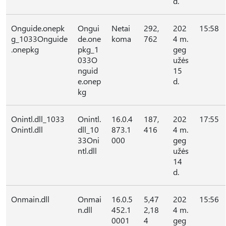
d.
Onguide.onepk
Ongui
Netai
292,
202
15:58
g_1033Onguide
de.one
koma
762
4 m.
.onepkg
pkg_1
geg
033O
užės
nguid
15
e.onep
d.
kg
Onintl.dll_1033
Onintl.
16.0.4
187,
202
17:55
Onintl.dll
dll_10
873.1
416
4 m.
33Oni
000
geg
ntl.dll
užės
14
d.
Onmain.dll
Onmai
16.0.5
5,47
202
15:56
n.dll
452.1
2,18
4 m.
0001
4
geg