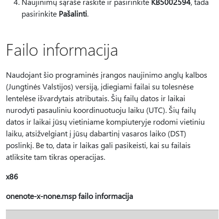
Naujinimų sąraše raskite ir pasirinkite
KB5002594
, tada
pasirinkite
Pašalinti
.
Failo informacija
Naudojant šio programinės įrangos naujinimo anglų kalbos
(Jungtinės Valstijos) versiją, įdiegiami failai su tolesnėse
lentelėse išvardytais atributais. Šių failų datos ir laikai
nurodyti pasauliniu koordinuotuoju laiku (UTC). Šių failų
datos ir laikai jūsų vietiniame kompiuteryje rodomi vietiniu
laiku, atsižvelgiant į jūsų dabartinį vasaros laiko (DST)
poslinkį. Be to, data ir laikas gali pasikeisti, kai su failais
atliksite tam tikras operacijas.
x86
onenote-x-none.msp failo informacija