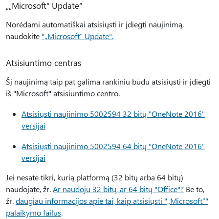
„„Microsoft“ Update“
Norėdami automatiškai atsisiųsti ir įdiegti naujinimą,
naudokite
"„Microsoft“ Update".
Atsisiuntimo centras
Šį naujinimą taip pat galima rankiniu būdu atsisiųsti ir įdiegti
iš "Microsoft" atsisiuntimo centro.
Atsisiųsti naujinimo 5002594 32 bitų "OneNote 2016"
versijai
Atsisiųsti naujinimo 5002594 64 bitų "OneNote 2016"
versijai
Jei nesate tikri, kurią platformą (32 bitų arba 64 bitų)
naudojate, žr.
Ar naudoju 32 bitų, ar 64 bitų "Office"?
Be to,
žr.
daugiau informacijos apie tai, kaip atsisiųsti "„Microsoft“"
palaikymo failus
.