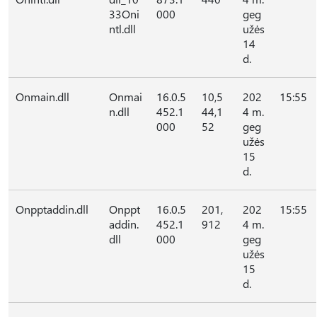
33Oni
000
geg
ntl.dll
užės
14
d.
Onmain.dll
Onmai
16.0.5
10,5
202
15:55
n.dll
452.1
44,1
4 m.
000
52
geg
užės
15
d.
Onpptaddin.dll
Onppt
16.0.5
201,
202
15:55
addin.
452.1
912
4 m.
dll
000
geg
užės
15
d.