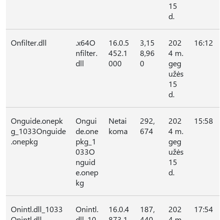
15
d.
Onfilter.dll
.x64O
16.0.5
3,15
202
16:12
nfilter.
452.1
8,96
4 m.
dll
000
0
geg
užės
15
d.
Onguide.onepk
Ongui
Netai
292,
202
15:58
g_1033Onguide
de.one
koma
674
4 m.
.onepkg
pkg_1
geg
033O
užės
nguid
15
e.onep
d.
kg
Onintl.dll_1033
Onintl.
16.0.4
187,
202
17:54
Onintl.dll
dll_10
873.1
440
4 m.