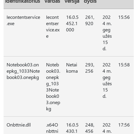
identifikatorius
vardas
versija
dydis
Iecontentservice
Iecont
16.0.5
261,
202
15:56
.exe
entser
452.1
920
4 m.
vice.ex
000
geg
e
užės
15
d.
Notebook03.on
Noteb
Netai
293,
202
15:58
epkg_1033Note
ook03.
koma
256
4 m.
book03.onepkg
onepk
geg
g_103
užės
3Note
15
book0
d.
3.onep
kg
Onbttnie.dll
.x64O
16.0.5
248,
202
17:56
nbttni
430.1
456
4 m.