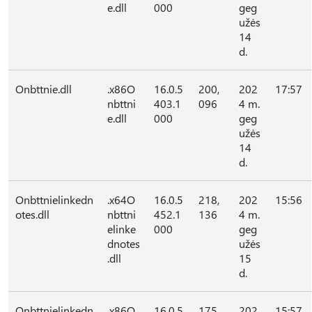
e.dll
000
geg
užės
14
d.
Onbttnie.dll
.x86O
16.0.5
200,
202
17:57
nbttni
403.1
096
4 m.
e.dll
000
geg
užės
14
d.
Onbttnielinkedn
.x64O
16.0.5
218,
202
15:56
otes.dll
nbttni
452.1
136
4 m.
elinke
000
geg
dnotes
užės
.dll
15
d.
Onbttnielinkedn
.x86O
16.0.5
175,
202
15:57