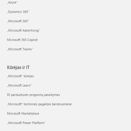
„Azure”
„Dynamics 365“
„Microsoft 365“
„Microsoft Advertising“
Microsoft 365 Copilot
„Microsoft Teams“
Kūrėjas ir IT
„Microsoft“ kūrėjas
„Microsoft Learn“
DI parduotuvės programų palaikymas
„Microsoft“ techninės pagalbos bendruomenė
Microsoft Marketplace
„Microsoft Power Platform“