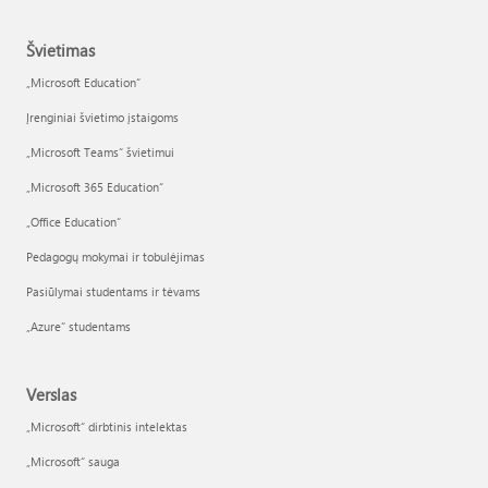
Švietimas
„Microsoft Education“
Įrenginiai švietimo įstaigoms
„Microsoft Teams“ švietimui
„Microsoft 365 Education“
„Office Education“
Pedagogų mokymai ir tobulėjimas
Pasiūlymai studentams ir tėvams
„Azure“ studentams
Verslas
„Microsoft“ dirbtinis intelektas
„Microsoft“ sauga