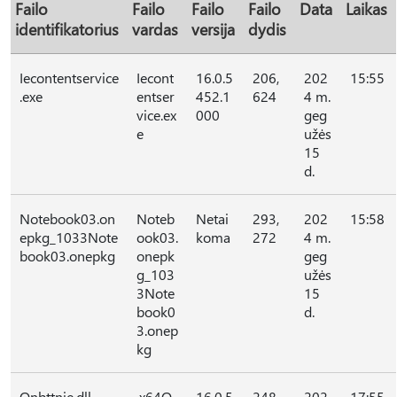
Failo
Failo
Failo
Failo
Data
Laikas
identifikatorius
vardas
versija
dydis
Iecontentservice
Iecont
16.0.5
206,
202
15:55
.exe
entser
452.1
624
4 m.
vice.ex
000
geg
e
užės
15
d.
Notebook03.on
Noteb
Netai
293,
202
15:58
epkg_1033Note
ook03.
koma
272
4 m.
book03.onepkg
onepk
geg
g_103
užės
3Note
15
book0
d.
3.onep
kg
Onbttnie.dll
.x64O
16.0.5
248,
202
17:55