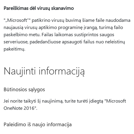
Pareiškimas dėl virusų skanavimo
"„Microsoft“" patikrino virusų buvimą šiame faile naudodama
naujausią virusų aptikimo programinę įrangą, turimą failo
paskelbimo metu. Failas laikomas sustiprintos saugos
serveriuose, padedančiuose apsaugoti failus nuo neleistinų
pakeitimų.
Naujinti informaciją
Būtinosios sąlygos
Jei norite taikyti šį naujinimą, turite turėti įdiegtą "Microsoft
OneNote 2016".
Paleidimo iš naujo informacija