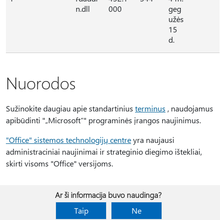
n.dll
000
geg
užės
15
d.
Nuorodos
Sužinokite daugiau apie standartinius
terminus
, naudojamus
apibūdinti "„Microsoft“" programinės įrangos naujinimus.
"Office" sistemos technologijų centre
yra naujausi
administraciniai naujinimai ir strateginio diegimo ištekliai,
skirti visoms "Office" versijoms.
Ar ši informacija buvo naudinga?
Taip
Ne