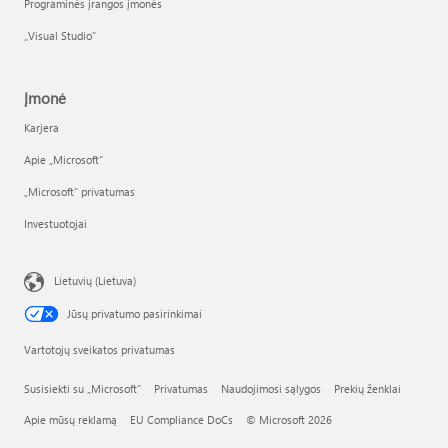
Programinės įrangos įmonės
„Visual Studio“
Įmonė
Karjera
Apie „Microsoft“
„Microsoft“ privatumas
Investuotojai
Lietuvių (Lietuva)
Jūsų privatumo pasirinkimai
Vartotojų sveikatos privatumas
Susisiekti su „Microsoft“
Privatumas
Naudojimosi sąlygos
Prekių ženklai
Apie mūsų reklamą
EU Compliance DoCs
© Microsoft 2026