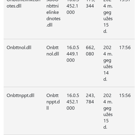
otes.dll
nbttni
452.1
344
4 m.
elinke
000
geg
dnotes
užės
.dll
15
d.
Onbttnol.dll
Onbtt
16.0.5
662,
202
17:56
nol.dll
449.1
080
4 m.
000
geg
užės
14
d.
Onbttnppt.dll
Onbtt
16.0.5
243,
202
15:56
nppt.d
452.1
784
4 m.
ll
000
geg
užės
15
d.