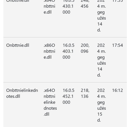
nbttni
430.1
456
4 m.
e.dll
000
geg
užės
14
d.
Onbttnie.dll
.x86O
16.0.5
200,
202
17:54
nbttni
403.1
096
4 m.
e.dll
000
geg
užės
14
d.
Onbttnielinkedn
.x64O
16.0.5
218,
202
16:12
otes.dll
nbttni
452.1
136
4 m.
elinke
000
geg
dnotes
užės
.dll
15
d.