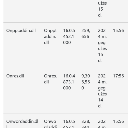
užės
15
d.
Onpptaddin.dll
Onppt
16.0.5
259,
202
15:56
addin.
452.1
656
4 m.
dll
000
geg
užės
15
d.
Onres.dll
Onres.
16.0.4
9,30
202
17:56
dll
873.1
6,56
4 m.
000
0
geg
užės
14
d.
Onwordaddin.dl
Onwo
16.0.5
328,
202
15:56
l
rdaddi
452.1
344
4 m.