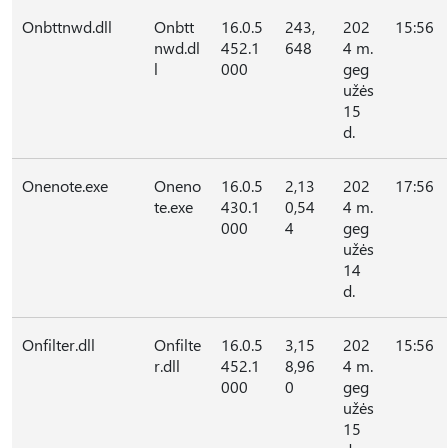
Onbttnwd.dll
Onbtt
16.0.5
243,
202
15:56
nwd.dl
452.1
648
4 m.
l
000
geg
užės
15
d.
Onenote.exe
Oneno
16.0.5
2,13
202
17:56
te.exe
430.1
0,54
4 m.
000
4
geg
užės
14
d.
Onfilter.dll
Onfilte
16.0.5
3,15
202
15:56
r.dll
452.1
8,96
4 m.
000
0
geg
užės
15