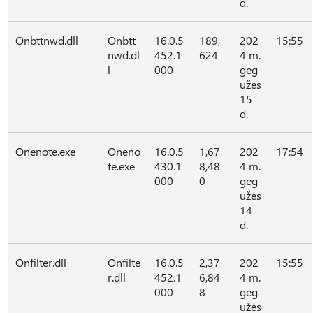
d.
Onbttnwd.dll
Onbtt
16.0.5
189,
202
15:55
nwd.dl
452.1
624
4 m.
l
000
geg
užės
15
d.
Onenote.exe
Oneno
16.0.5
1,67
202
17:54
te.exe
430.1
8,48
4 m.
000
0
geg
užės
14
d.
Onfilter.dll
Onfilte
16.0.5
2,37
202
15:55
r.dll
452.1
6,84
4 m.
000
8
geg
užės