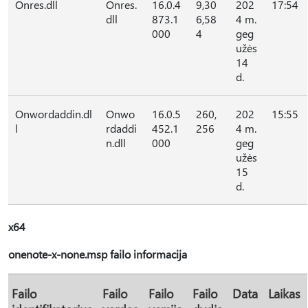
Onres.dll
Onres.
16.0.4
9,30
202
17:54
dll
873.1
6,58
4 m.
000
4
geg
užės
14
d.
Onwordaddin.dl
Onwo
16.0.5
260,
202
15:55
l
rdaddi
452.1
256
4 m.
n.dll
000
geg
užės
15
d.
x64
onenote-x-none.msp failo informacija
Failo
Failo
Failo
Failo
Data
Laikas