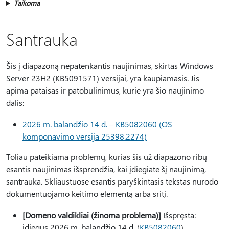
Taikoma
Santrauka
Šis į diapazoną nepatenkantis naujinimas, skirtas Windows
Server 23H2 (KB5091571) versijai, yra kaupiamasis. Jis
apima pataisas ir patobulinimus, kurie yra šio naujinimo
dalis:
2026 m. balandžio 14 d. – KB5082060 (OS
komponavimo versija 25398.2274)
Toliau pateikiama problemų, kurias šis už diapazono ribų
esantis naujinimas išsprendžia, kai įdiegiate šį naujinimą,
santrauka. Skliaustuose esantis paryškintasis tekstas nurodo
dokumentuojamo keitimo elementą arba sritį.
[Domeno valdikliai (žinoma problema)]
Išspręsta:
įdiegus 2026 m. balandžio 14 d. (
KB5082060
)