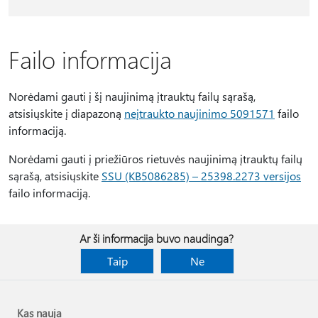
Failo informacija
Norėdami gauti į šį naujinimą įtrauktų failų sąrašą,
atsisiųskite į diapazoną
neįtraukto naujinimo 5091571
failo
informaciją.
Norėdami gauti į priežiūros rietuvės naujinimą įtrauktų failų
sąrašą, atsisiųskite
SSU (KB5086285) – 25398.2273 versijos
failo informaciją.
Ar ši informacija buvo naudinga?
Taip
Ne
Kas nauja