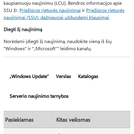
kaupiamuoju naujinimu (LCU). Bendros informacijos apie
SSU žr.
Priežiūros rietuvės naujinimai
ir
Priežiūros rietuvės
naujinimai (SSU): dažniausiai užduodami klausimai
.
Diegti šį naujinimą
Norėdami įdiegti šį naujinimą, naudokite vieną iš šių
"Windows" ir "„Microsoft“" leidimo kanalų.
„Windows Update“
Verslas
Katalogas
Serverio naujinimo tarnybos
Pasiekiamas
Kitas veiksmas