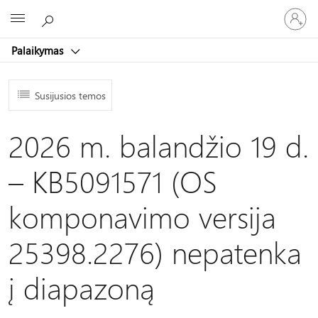
Prisijunk
Microsoft
prie
paskyro
Palaikymas
Susijusios temos
2026 m. balandžio 19 d.
– KB5091571 (OS
komponavimo versija
25398.2276) nepatenka
į diapazoną