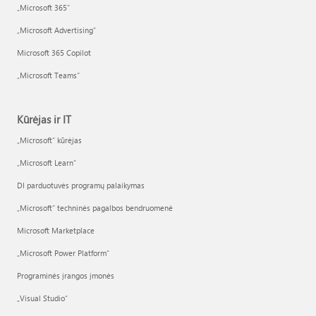
„Microsoft 365“
„Microsoft Advertising“
Microsoft 365 Copilot
„Microsoft Teams“
Kūrėjas ir IT
„Microsoft“ kūrėjas
„Microsoft Learn“
DI parduotuvės programų palaikymas
„Microsoft“ techninės pagalbos bendruomenė
Microsoft Marketplace
„Microsoft Power Platform“
Programinės įrangos įmonės
„Visual Studio“