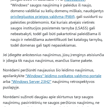
"Windows" saugos naujinimą ir paleidus iš naujo,
domeno valdikliai su kelių domenų miškais, naudojantys
privilegijuotos prieigos valdymą (PAM),
gali susidurti su
paleisties problemomis. Kai kuriais atvejais vietinės
saugos institucijos posistemės tarnyba (LSASS) gali
nebeatsakyti, todėl gali būti pakartotinai paleidžiama iš
naujo ir neleidžiama autentifikuoti bei katalogų tarnybų,
todėl domenas gali tapti nepasiekiamas.
Jei įdiegėte ankstesnius naujinimus, jūsų įrenginys atsisiunčia
ir įdiegia tik naujus naujinimus, esančius šiame pakete.
Norėdami peržiūrėti naujausius šio leidimo naujinimus,
apsilankykite
"Windows" leidimo sveikatos valdymo portale
arba
"Windows Server 23H2"
naujinimų retrospektyvos
puslapyje.
Norėdami sužinoti daugiau apie skirtumus tarp saugos
naujinimų, pasirinktinių ne saugos peržiūros naujinimų, ne