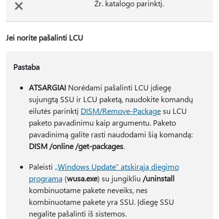
Žr. katalogo parinktį.
Jei norite pašalinti LCU
Pastaba
ATSARGIAI
Norėdami pašalinti LCU įdiegę
sujungtą SSU ir LCU paketą, naudokite komandų
eilutės parinktį
DISM/Remove-Package
su LCU
paketo pavadinimu kaip argumentu. Paketo
pavadinimą galite rasti naudodami šią komandą:
DISM /online /get-packages
.
Paleisti
„Windows Update“ atskirąją diegimo
programą
(
wusa.exe
) su jungikliu
/uninstall
kombinuotame pakete neveiks, nes
kombinuotame pakete yra SSU. Įdiegę SSU
negalite pašalinti iš sistemos.