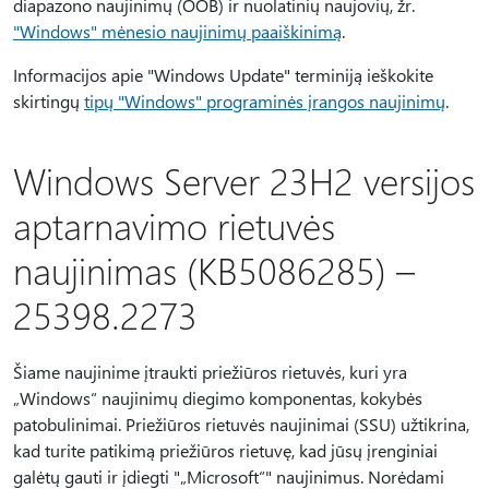
diapazono naujinimų (OOB) ir nuolatinių naujovių, žr.
"Windows" mėnesio naujinimų paaiškinimą
.
Informacijos apie "Windows Update" terminiją ieškokite
skirtingų
tipų "Windows" programinės įrangos naujinimų
.
Windows Server 23H2 versijos
aptarnavimo rietuvės
naujinimas (KB5086285) –
25398.2273
Šiame naujinime įtraukti priežiūros rietuvės, kuri yra
„Windows“ naujinimų diegimo komponentas, kokybės
patobulinimai. Priežiūros rietuvės naujinimai (SSU) užtikrina,
kad turite patikimą priežiūros rietuvę, kad jūsų įrenginiai
galėtų gauti ir įdiegti "„Microsoft“" naujinimus. Norėdami