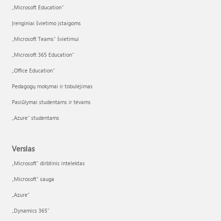
„Microsoft Education“
Įrenginiai švietimo įstaigoms
„Microsoft Teams“ švietimui
„Microsoft 365 Education“
„Office Education“
Pedagogų mokymai ir tobulėjimas
Pasiūlymai studentams ir tėvams
„Azure“ studentams
Verslas
„Microsoft“ dirbtinis intelektas
„Microsoft“ sauga
„Azure”
„Dynamics 365“