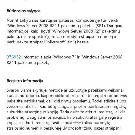
Būtinosios sąlygos
Norint taikyti šias karštąsias pataisas, kompiuteryje turi veikti
"Windows Server 2008 R2" 1 pakeitimų paketas (SP1). Daugiau
informacijos, kaip įsigyti "Windows Server 2008 R2" pakeitimų
paketą, rasite spustelėję toliau nurodytą straipsnio numerį ir
peržiūrėkite straipsnį "Microsoft" žinių bazėje:
976932
Informacija apie "Windows 7" ir "Windows Server 2008
R2" 1 pakeitimų paketą
Registro informacija
Svarbu Šiame skyriuje, metode ar užduotyje pateikiami veiksmai,
kuriais nurodoma, kaip modifikuoti registrą. Jei registro duomenis
pakeisite netinkamai, gali kilti rimtų problemų. Todėl atlikite šiuos
veiksmus atidžiai. Kad būtų saugiau, prieš modifikuodami registrą
sukurkite atsarginę jo kopiją. Tada galėsite atkurti registrą, jei kils
problemų. Daugiau informacijos, kaip sukurti atsarginę registro
kopiją ir atkurti registrą, rasite spustelėję toliau nurodytą
straipsnio numerį ir peržiūrėję „Microsoft“ žinių bazės straipsnį: