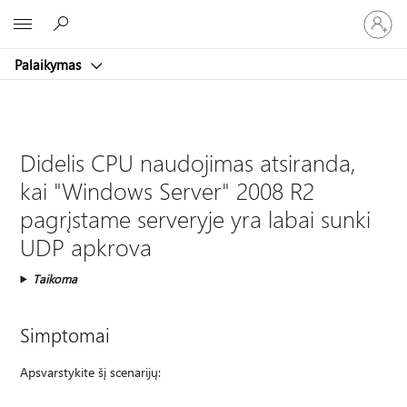
Prisijunk
Microsoft
prie
paskyro
Palaikymas
Didelis CPU naudojimas atsiranda,
kai "Windows Server" 2008 R2
pagrįstame serveryje yra labai sunki
UDP apkrova
Taikoma
Simptomai
Apsvarstykite šį scenarijų: