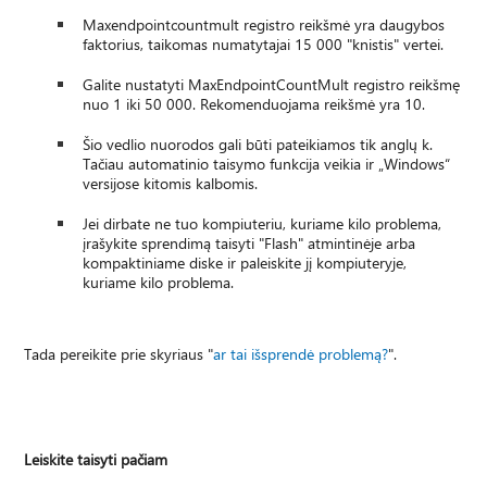
Maxendpointcountmult registro reikšmė yra daugybos
faktorius, taikomas numatytajai 15 000 "knistis" vertei.
Galite nustatyti MaxEndpointCountMult registro reikšmę
nuo 1 iki 50 000. Rekomenduojama reikšmė yra 10.
Šio vedlio nuorodos gali būti pateikiamos tik anglų k.
Tačiau automatinio taisymo funkcija veikia ir „Windows“
versijose kitomis kalbomis.
Jei dirbate ne tuo kompiuteriu, kuriame kilo problema,
įrašykite sprendimą taisyti "Flash" atmintinėje arba
kompaktiniame diske ir paleiskite jį kompiuteryje,
kuriame kilo problema.
Tada pereikite prie skyriaus "
ar tai išsprendė problemą?
".
Leiskite taisyti pačiam