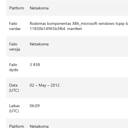
Platform
Netaikoma
Failo
Rodomas komponentas X86_microsoft-windows-tcpip-b
vardas
11830b14965b3f64. manifest
Failo
Netaikoma
versija
Failo
3 838
dydis
Data
02 – May – 2012
(UTC)
Laikas
06:09
(UTC)
Platform
Netaikoma