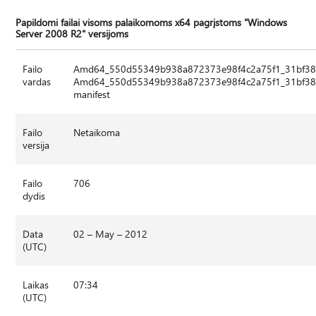
Papildomi failai visoms palaikomoms x64 pagrįstoms "Windows
Server 2008 R2" versijoms
Failo
Amd64_550d55349b938a872373e98f4c2a75f1_31bf3
vardas
Amd64_550d55349b938a872373e98f4c2a75f1_31bf385
manifest
Failo
Netaikoma
versija
Failo
706
dydis
Data
02 – May – 2012
(UTC)
Laikas
07:34
(UTC)