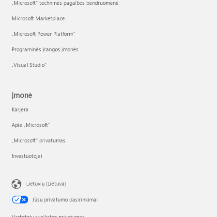
„Microsoft“ techninės pagalbos bendruomenė
Microsoft Marketplace
„Microsoft Power Platform“
Programinės įrangos įmonės
„Visual Studio“
Įmonė
Karjera
Apie „Microsoft“
„Microsoft“ privatumas
Investuotojai
Lietuvių (Lietuva)
Jūsų privatumo pasirinkimai
Vartotojų sveikatos privatumas