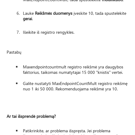
Lauke
Reikšmės duomenys
įveskite 10, tada spustelėkite
gerai
.
Išeikite iš registro rengyklės.
Pastabų
Maxendpointcountmult registro reikšmė yra daugybos
faktorius, taikomas numatytajai 15 000 "knistis" vertei.
Galite nustatyti MaxEndpointCountMult registro reikšmę
nuo 1 iki 50 000. Rekomenduojama reikšmė yra 10.
Ar tai išsprendė problemą?
Patikrinkite, ar problema išspręsta. Jei problema