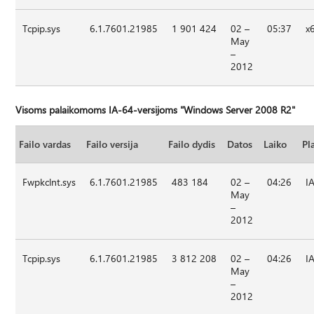
Tcpip.sys
6.1.7601.21985
1 901 424
02 –
05:37
x
May
–
2012
Visoms palaikomoms IA-64-versijoms "Windows Server 2008 R2"
Failo vardas
Failo versija
Failo dydis
Datos
Laiko
Pl
Fwpkclnt.sys
6.1.7601.21985
483 184
02 –
04:26
I
May
–
2012
Tcpip.sys
6.1.7601.21985
3 812 208
02 –
04:26
I
May
–
2012