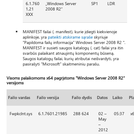
6.1.760
„Windows Server
SP1
LDR
1,21
2008 R2“
XXX
MANIFEST failai (. manifest), kurie įdiegti kiekvienoje
aplinkoje, yra
pateikti atskirame sąraše
skyriuje
"Papildoma failų informacija" Windows Server 2008 R2 ".
MANIFEST ir susieti saugos katalogų (. cat) failai yra itin
svarbūs palaikant atnaujintų komponentų būseną.
Saugos katalogų failai, kurių atributai neišvardyti, yra
pasirašyti "Microsoft" skaitmeniniu parašu.
Visoms palaikomoms x64 pagrįstoms "Windows Server 2008 R2"
versijoms
Failo vardas
Failo versija
Failo dydis
Datos
Laiko
Pl
Fwpkclnt.sys
6.1.7601.21985
288 624
02 –
05:37
x
May
–
2012