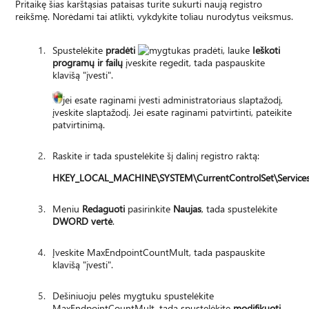
Pritaikę šias karštąsias pataisas turite sukurti naują registro
reikšmę. Norėdami tai atlikti, vykdykite toliau nurodytus veiksmus.
Spustelėkite
pradėti
, lauke
Ieškoti
programų ir failų
įveskite regedit, tada paspauskite
klavišą "įvesti".
jei esate raginami įvesti administratoriaus slaptažodį,
įveskite slaptažodį. Jei esate raginami patvirtinti, pateikite
patvirtinimą.
Raskite ir tada spustelėkite šį dalinį registro raktą:
HKEY_LOCAL_MACHINE\SYSTEM\CurrentControlSet\Services
Meniu
Redaguoti
pasirinkite
Naujas
, tada spustelėkite
DWORD vertė
.
Įveskite MaxEndpointCountMult, tada paspauskite
klavišą "įvesti".
Dešiniuoju pelės mygtuku spustelėkite
MaxEndpointCountMult, tada spustelėkite
modifikuoti
.