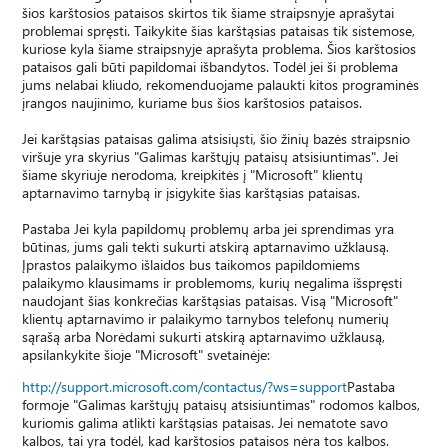
šios karštosios pataisos skirtos tik šiame straipsnyje aprašytai
problemai spręsti. Taikykite šias karštąsias pataisas tik sistemose,
kuriose kyla šiame straipsnyje aprašyta problema. Šios karštosios
pataisos gali būti papildomai išbandytos. Todėl jei ši problema
jums nelabai kliudo, rekomenduojame palaukti kitos programinės
įrangos naujinimo, kuriame bus šios karštosios pataisos.
Jei karštąsias pataisas galima atsisiųsti, šio žinių bazės straipsnio
viršuje yra skyrius "Galimas karštųjų pataisų atsisiuntimas". Jei
šiame skyriuje nerodoma, kreipkitės į "Microsoft" klientų
aptarnavimo tarnybą ir įsigykite šias karštąsias pataisas.
Pastaba Jei kyla papildomų problemų arba jei sprendimas yra
būtinas, jums gali tekti sukurti atskirą aptarnavimo užklausą.
Įprastos palaikymo išlaidos bus taikomos papildomiems
palaikymo klausimams ir problemoms, kurių negalima išspręsti
naudojant šias konkrečias karštąsias pataisas. Visą "Microsoft"
klientų aptarnavimo ir palaikymo tarnybos telefonų numerių
sąrašą arba Norėdami sukurti atskirą aptarnavimo užklausą,
apsilankykite šioje "Microsoft" svetainėje:
http://support.microsoft.com/contactus/?ws=support
Pastaba
formoje "Galimas karštųjų pataisų atsisiuntimas" rodomos kalbos,
kuriomis galima atlikti karštąsias pataisas. Jei nematote savo
kalbos, tai yra todėl, kad karštosios pataisos nėra tos kalbos.