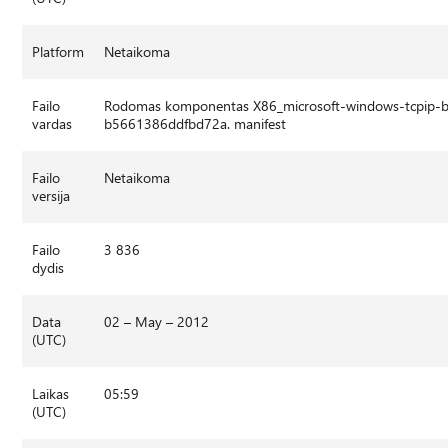
Platform
Netaikoma
Failo
Rodomas komponentas X86_microsoft-windows-tcpip-b
vardas
b5661386ddfbd72a. manifest
Failo
Netaikoma
versija
Failo
3 836
dydis
Data
02 – May – 2012
(UTC)
Laikas
05:59
(UTC)