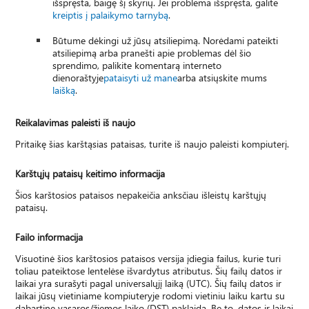
išspręsta, baigę šį skyrių. Jei problema išspręsta, galite
kreiptis į palaikymo tarnybą
.
Būtume dėkingi už jūsų atsiliepimą. Norėdami pateikti
atsiliepimą arba pranešti apie problemas dėl šio
sprendimo, palikite komentarą interneto
dienoraštyje
pataisyti už mane
arba atsiųskite mums
laišką
.
Reikalavimas paleisti iš naujo
Pritaikę šias karštąsias pataisas, turite iš naujo paleisti kompiuterį.
Karštųjų pataisų keitimo informacija
Šios karštosios pataisos nepakeičia anksčiau išleistų karštųjų
pataisų.
Failo informacija
Visuotinė šios karštosios pataisos versija įdiegia failus, kurie turi
toliau pateiktose lentelėse išvardytus atributus. Šių failų datos ir
laikai yra surašyti pagal universalųjį laiką (UTC). Šių failų datos ir
laikai jūsų vietiniame kompiuteryje rodomi vietiniu laiku kartu su
dabartine vasaros/žiemos laiko (DST) paklaida. Be to, datos ir laikai