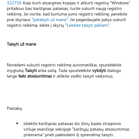
322756
Kaip kurti atsargines kopijas ir atkurti registrą "Windows"
pritaikius šias karštąsias pataisas, turite sukurti naują registro
reikšmę. Jei norite, kad kurtume jums registro reikšmę, pereikite
prie skyriaus "
pataisyti už mane
". Jei pageidaujate patys sukurti
registro reikšmę, eikite į skyrių "
Leiskite taisyti pačiam
".
Taisyti už mane
Norėdami sukurti registro reikšmę automatiškai, spustelėkite
mygtuką
Taisyti
arba saitą. Tada spustelėkite
vykdyti
dialogo
lange
failo atsisiuntimas
ir atlikite vedlio taisyti veiksmus.
Pastabų
Įdiekite karštąsias pataisas šio žinių bazės straipsnio
viršuje esančioje sekcijoje "karštųjų pataisų atsisiuntimas
prieinama" prieš paleisdami šį sprendimą taisyti.