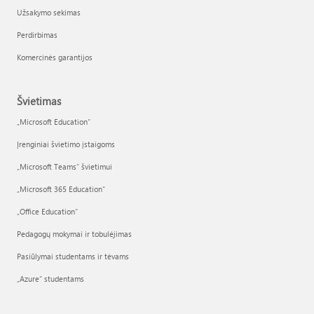
Užsakymo sekimas
Perdirbimas
Komercinės garantijos
Švietimas
„Microsoft Education“
Įrenginiai švietimo įstaigoms
„Microsoft Teams“ švietimui
„Microsoft 365 Education“
„Office Education“
Pedagogų mokymai ir tobulėjimas
Pasiūlymai studentams ir tėvams
„Azure“ studentams