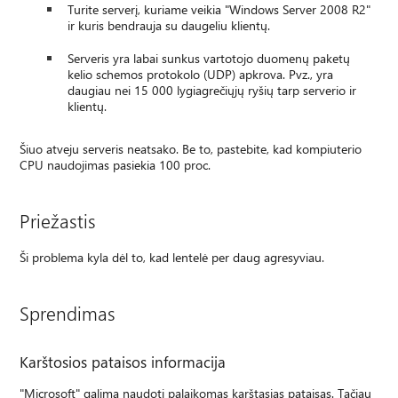
Turite serverį, kuriame veikia "Windows Server 2008 R2"
ir kuris bendrauja su daugeliu klientų.
Serveris yra labai sunkus vartotojo duomenų paketų
kelio schemos protokolo (UDP) apkrova. Pvz., yra
daugiau nei 15 000 lygiagrečiųjų ryšių tarp serverio ir
klientų.
Šiuo atveju serveris neatsako. Be to, pastebite, kad kompiuterio
CPU naudojimas pasiekia 100 proc.
Priežastis
Ši problema kyla dėl to, kad lentelė per daug agresyviau.
Sprendimas
Karštosios pataisos informacija
"Microsoft" galima naudoti palaikomas karštąsias pataisas. Tačiau