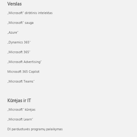
Verslas
„Microsoft“ dirbtinis intelektas
„Microsoft“ sauga
„Azure”
„Dynamics 365“
„Microsoft 365“
„Microsoft Advertising“
Microsoft 365 Copilot
„Microsoft Teams“
Kūrėjas ir IT
„Microsoft“ kūrėjas
„Microsoft Learn“
DI parduotuvės programų palaikymas