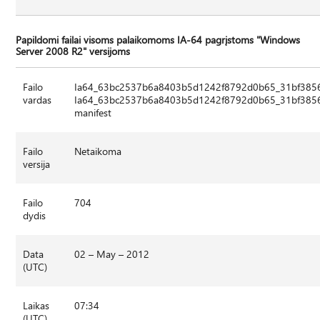
Papildomi failai visoms palaikomoms IA-64 pagrįstoms "Windows
Server 2008 R2" versijoms
Failo
Ia64_63bc2537b6a8403b5d1242f8792d0b65_31bf385
vardas
Ia64_63bc2537b6a8403b5d1242f8792d0b65_31bf3856
manifest
Failo
Netaikoma
versija
Failo
704
dydis
Data
02 – May – 2012
(UTC)
Laikas
07:34
(UTC)