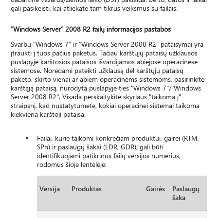
gali pasikeisti, kai atliekate tam tikrus veiksmus su failais.
"Windows Server" 2008 R2 failų informacijos pastabos
Svarbu "Windows 7" ir "Windows Server 2008 R2" pataisymai yra
įtraukti į tuos pačius paketus. Tačiau karštųjų pataisų užklausos
puslapyje karštosios pataisos išvardijamos abiejose operacinėse
sistemose. Norėdami pateikti užklausą dėl karštųjų pataisų
paketo, skirto vienai ar abiem operacinėms sistemoms, pasirinkite
karštąją pataisą, nurodytą puslapyje ties "Windows 7"/"Windows
Server 2008 R2". Visada perskaitykite skyriaus "taikoma į"
straipsnį, kad nustatytumėte, kokiai operacinei sistemai taikoma
kiekviena karštoji pataisa.
Failai, kurie taikomi konkrečiam produktui, gairei (RTM,
SPn) ir paslaugų šakai (LDR, GDR), gali būti
identifikuojami patikrinus failų versijos numerius,
rodomus šioje lentelėje:
Versija
Produktas
Gairės
Paslaugų
šaka