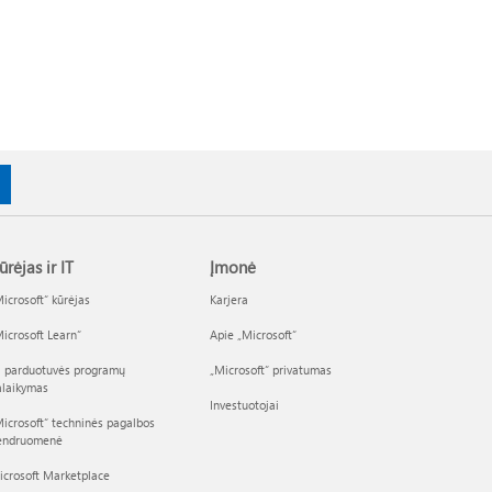
ūrėjas ir IT
Įmonė
icrosoft“ kūrėjas
Karjera
icrosoft Learn“
Apie „Microsoft“
I parduotuvės programų
„Microsoft“ privatumas
alaikymas
Investuotojai
icrosoft“ techninės pagalbos
endruomenė
icrosoft Marketplace