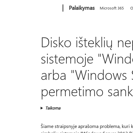
Microsoft
Palaikymas
Microsoft 365
O
Disko išteklių ne
sistemoje "Wind
arba "Windows 
permetimo san
Taikoma
Šiame straipsnyje aprašoma problema, kuri kyl