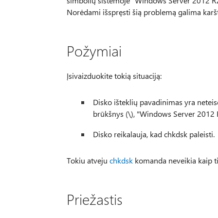
simbolių sistemoje "Windows Server 2012 
Norėdami išspręsti šią problemą galima karšt
Požymiai
Įsivaizduokite tokią situaciją:
Disko išteklių pavadinimas yra neteisėt
brūkšnys (\), "Windows Server 2012
Disko reikalauja, kad chkdsk paleisti.
Tokiu atveju
chkdsk
komanda neveikia kaip tikė
Priežastis