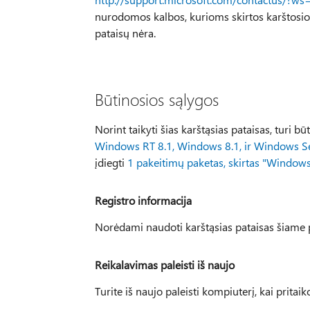
nurodomos kalbos, kurioms skirtos karštosios 
pataisų nėra.
Būtinosios sąlygos
Norint taikyti šias karštąsias pataisas, turi bū
Windows RT 8.1, Windows 8.1, ir Windows S
įdiegti
1 pakeitimų paketas, skirtas "Window
Registro informacija
Norėdami naudoti karštąsias pataisas šiame pa
Reikalavimas paleisti iš naujo
Turite iš naujo paleisti kompiuterį, kai pritaik