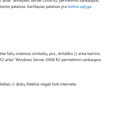
R2 arba" Windows Server 2008 R2 permetimo sankaupos.
osios pataisos. Karštąsias pataisas yra
būtina sąlyga
.
ai failų sistemos simbolių, pvz., dvitaškis (:) arba kairinis
 R2 arba" Windows Server 2008 R2 permetimo sankaupos.
tasi, ir diskų ištekliai negali būti internete.