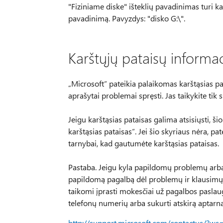
"Fiziniame diske" išteklių pavadinimas turi ka
pavadinimą. Pavyzdys: "disko G:\".
Karštųjų pataisų informac
„Microsoft“ pateikia palaikomas karštąsias pat
aprašytai problemai spręsti. Jas taikykite tik
Jeigu karštąsias pataisas galima atsisiųsti, ši
karštąsias pataisas“. Jei šio skyriaus nėra, p
tarnybai, kad gautumėte karštąsias pataisas.
Pastaba. Jeigu kyla papildomų problemų arba jei 
papildomą pagalbą dėl problemų ir klausimų,
taikomi įprasti mokesčiai už pagalbos paslau
telefonų numerių arba sukurti atskirą aptarna
http://support.microsoft.com/contactus/?ws