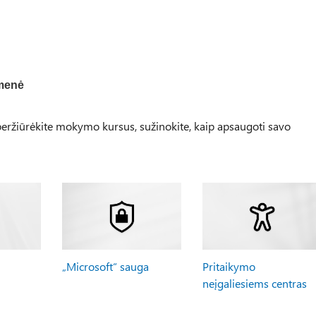
menė
ržiūrėkite mokymo kursus, sužinokite, kaip apsaugoti savo
„Microsoft“ sauga
Pritaikymo
neįgaliesiems centras