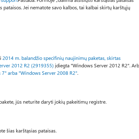
pataisos. Jei nematote savo kalbos, tai kalbai skirtų karštųjų
ti
2014 m. balandžio specifinių naujinimų paketas, skirtas
erver 2012 R2 (2919355)
įdiegta "Windows Server 2012 R2". Ar
s 7" arba "Windows Server 2008 R2"
.
kete, jūs neturite daryti jokių pakeitimų registre.
ote šias karštąsias pataisas.