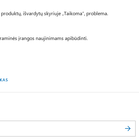
t“ produktų, išvardytų skyriuje „Taikoma“, problema.
graminės įrangos naujinimams apibūdinti.
UKAS