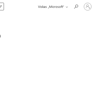
Prisijunkite
5“
Viskas „Microsoft“
prie
paskyros
o