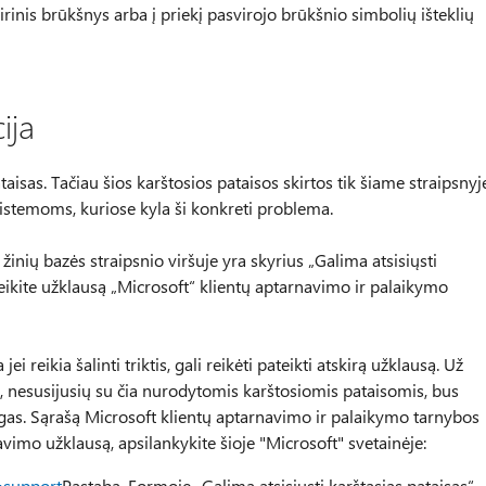
irinis brūkšnys arba į priekį pasvirojo brūkšnio simbolių išteklių
ija
aisas. Tačiau šios karštosios pataisos skirtos tik šiame straipsnyj
 sistemoms, kuriose kyla ši konkreti problema.
o žinių bazės straipsnio viršuje yra skyrius „Galima atsisiųsti
ateikite užklausą „Microsoft“ klientų aptarnavimo ir palaikymo
reikia šalinti triktis, gali reikėti pateikti atskirą užklausą. Už
 nesusijusių su čia nurodytomis karštosiomis pataisomis, bus
gas. Sąrašą Microsoft klientų aptarnavimo ir palaikymo tarnybos
vimo užklausą, apsilankykite šioje "Microsoft" svetainėje:
=support
Pastaba. Formoje „Galima atsisiųsti karštąsias pataisas“