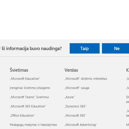
 ši informacija buvo naudinga?
Taip
Ne
Švietimas
Verslas
K
„Microsoft Education“
„Microsoft“ dirbtinis intelektas
„M
Įrenginiai švietimo įstaigoms
„Microsoft“ sauga
„M
„Microsoft Teams“ švietimui
„Azure”
D
p
„Microsoft 365 Education“
„Dynamics 365“
„M
„Office Education“
„Microsoft 365“
b
Pedagogų mokymai ir tobulėjimas
„Microsoft Advertising“
M