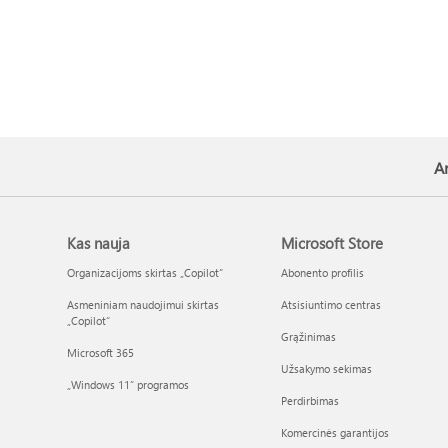
Ar
Kas nauja
Microsoft Store
Organizacijoms skirtas „Copilot“
Abonento profilis
Asmeniniam naudojimui skirtas
Atsisiuntimo centras
„Copilot“
Grąžinimas
Microsoft 365
Užsakymo sekimas
„Windows 11“ programos
Perdirbimas
Komercinės garantijos