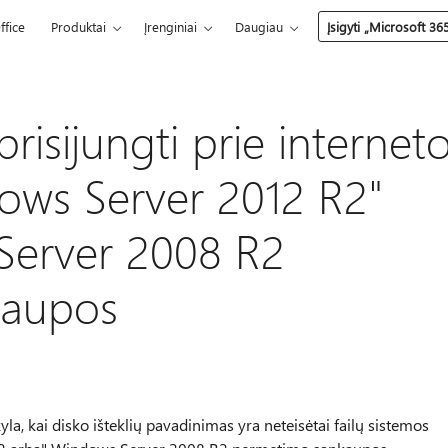
ffice
Produktai
Įrenginiai
Daugiau
Įsigyti „Microsoft 36
prisijungti prie internet
ows Server 2012 R2"
Server 2008 R2
kaupos
a, kai disko išteklių pavadinimas yra neteisėtai failų sistemos