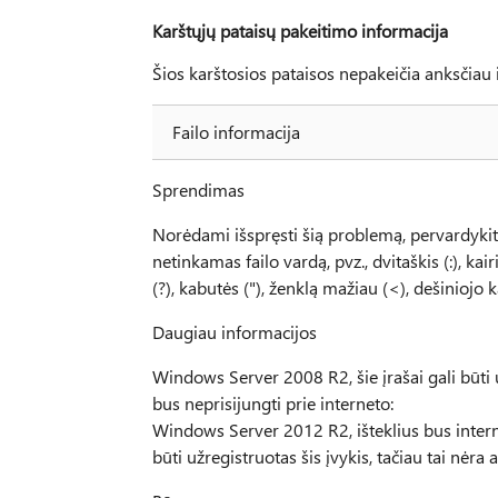
Karštųjų pataisų pakeitimo informacija
Šios karštosios pataisos nepakeičia anksčiau i
Failo informacija
Sprendimas
Norėdami išspręsti šią problemą, pervardykite
netinkamas failo vardą, pvz., dvitaškis (:), kai
(?), kabutės ("), ženklą mažiau (<), dešiniojo k
Daugiau informacijos
Windows Server 2008 R2, šie įrašai gali būti 
bus neprisijungti prie interneto:
Windows Server 2012 R2, išteklius bus inter
būti užregistruotas šis įvykis, tačiau tai nė