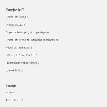
Kūrėjas ir IT
„Microsoft“ kūrėjas
„Microsoft Learn“
DI parduotuvės programų palaikymas
„Microsoft“ techninės pagalbos bendruomenė
Microsoft Marketplace
„Microsoft Power Platform“
Programinės įrangos įmonės
„Visual Studio“
Įmonė
Karjera
Apie „Microsoft“