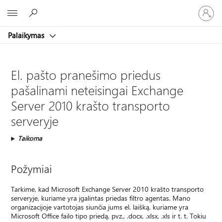
Prisijunk
Microsoft
prie
paskyro
Palaikymas
El. pašto pranešimo priedus
pašalinami neteisingai Exchange
Server 2010 krašto transporto
serveryje
Taikoma
Požymiai
Tarkime, kad Microsoft Exchange Server 2010 krašto transporto
serveryje, kuriame yra įgalintas priedas filtro agentas. Mano
organizacijoje vartotojas siunčia jums el. laišką, kuriame yra
Microsoft Office failo tipo priedą, pvz., .docx, .xlsx, .xls ir t. t. Tokiu