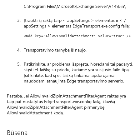
C:\Program Files\Microsoft\Exchange Server\V14\Bin\
Įtraukti šį raktą tarp < appSettings > elementas ir < /
appSettings > elementas EdgeTransport.exe.config failą:
<add key="AllowInvalidAttachment" value="true" />
Transportavimo tarnybą iš naujo.
Patikrinkite, ar problema išspręsta. Norėdami tai padaryti,
siųsti el. laišką su priedu, kuriame yra susijusio failo tipą.
Įsitikinkite, kad šį el. laišką tinkamai apdorojama
naudodami atnaujintą Edge transportavimo serverio.
Pastaba. Jei AllowInvalidZipInAttachmentFilterAgent raktas yra
taip pat nustatytas EdgeTransport.exe.config failą, klavišą
AllowInvalidZipInAttachmentFilterAgent pirmenybę
AllowInvalidAttachment kodą.
Būsena