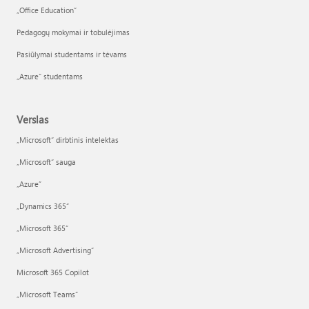
„Office Education“
Pedagogų mokymai ir tobulėjimas
Pasiūlymai studentams ir tėvams
„Azure“ studentams
Verslas
„Microsoft“ dirbtinis intelektas
„Microsoft“ sauga
„Azure”
„Dynamics 365“
„Microsoft 365“
„Microsoft Advertising“
Microsoft 365 Copilot
„Microsoft Teams“