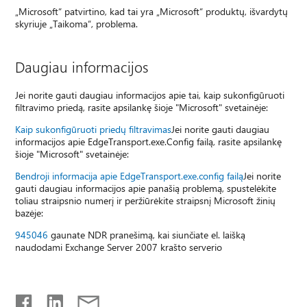
„Microsoft“ patvirtino, kad tai yra „Microsoft“ produktų, išvardytų
skyriuje „Taikoma“, problema.
Daugiau informacijos
Jei norite gauti daugiau informacijos apie tai, kaip sukonfigūruoti
filtravimo priedą, rasite apsilankę šioje "Microsoft" svetainėje:
Kaip sukonfigūruoti priedų filtravimas
Jei norite gauti daugiau
informacijos apie EdgeTransport.exe.Config failą, rasite apsilankę
šioje "Microsoft" svetainėje:
Bendroji informacija apie EdgeTransport.exe.config failą
Jei norite
gauti daugiau informacijos apie panašią problemą, spustelėkite
toliau straipsnio numerį ir peržiūrėkite straipsnį Microsoft žinių
bazėje:
945046
gaunate NDR pranešimą, kai siunčiate el. laišką
naudodami Exchange Server 2007 krašto serverio