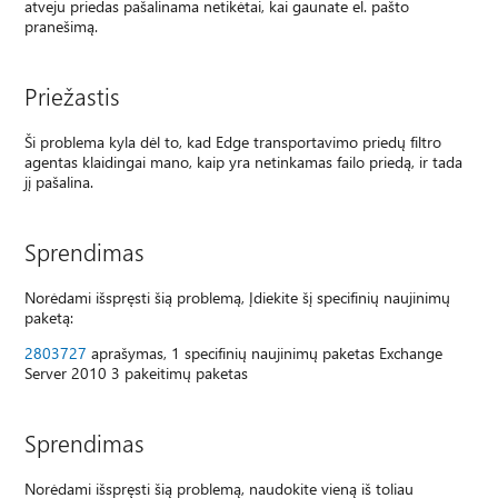
atveju priedas pašalinama netikėtai, kai gaunate el. pašto
pranešimą.
Priežastis
Ši problema kyla dėl to, kad Edge transportavimo priedų filtro
agentas klaidingai mano, kaip yra netinkamas failo priedą, ir tada
jį pašalina.
Sprendimas
Norėdami išspręsti šią problemą, Įdiekite šį specifinių naujinimų
paketą:
2803727
aprašymas, 1 specifinių naujinimų paketas Exchange
Server 2010 3 pakeitimų paketas
Sprendimas
Norėdami išspręsti šią problemą, naudokite vieną iš toliau