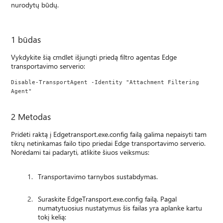
nurodytų būdų.
1 būdas
Vykdykite šią cmdlet išjungti priedą filtro agentas Edge
transportavimo serverio:
Disable-TransportAgent -Identity "Attachment Filtering 
Agent"
2 Metodas
Pridėti raktą į Edgetransport.exe.config failą galima nepaisyti tam
tikrų netinkamas failo tipo priedai Edge transportavimo serverio.
Norėdami tai padaryti, atlikite šiuos veiksmus:
Transportavimo tarnybos sustabdymas.
Suraskite EdgeTransport.exe.config failą. Pagal
numatytuosius nustatymus šis failas yra aplanke kartu
tokį kelią: