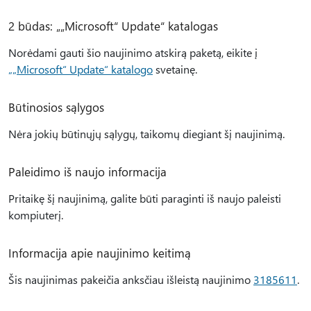
2 būdas: „„Microsoft“ Update“ katalogas
Norėdami gauti šio naujinimo atskirą paketą, eikite į
„„Microsoft“ Update“ katalogo
svetainę.
Būtinosios sąlygos
Nėra jokių būtinųjų sąlygų, taikomų diegiant šį naujinimą.
Paleidimo iš naujo informacija
Pritaikę šį naujinimą, galite būti paraginti iš naujo paleisti
kompiuterį.
Informacija apie naujinimo keitimą
Šis naujinimas pakeičia anksčiau išleistą naujinimo
3185611
.