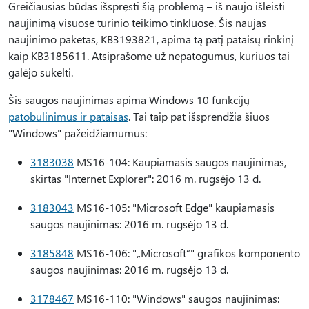
Greičiausias būdas išspręsti šią problemą – iš naujo išleisti
naujinimą visuose turinio teikimo tinkluose. Šis naujas
naujinimo paketas, KB3193821, apima tą patį pataisų rinkinį
kaip KB3185611. Atsiprašome už nepatogumus, kuriuos tai
galėjo sukelti.
Šis saugos naujinimas apima Windows 10 funkcijų
patobulinimus ir pataisas
. Tai taip pat išsprendžia šiuos
"Windows" pažeidžiamumus:
3183038
MS16-104: Kaupiamasis saugos naujinimas,
skirtas "Internet Explorer": 2016 m. rugsėjo 13 d.
3183043
MS16-105: "Microsoft Edge" kaupiamasis
saugos naujinimas: 2016 m. rugsėjo 13 d.
3185848
MS16-106: "„Microsoft“" grafikos komponento
saugos naujinimas: 2016 m. rugsėjo 13 d.
3178467
MS16-110: "Windows" saugos naujinimas: