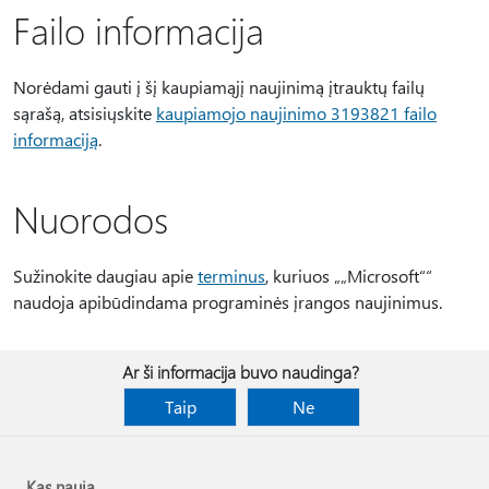
Failo informacija
Norėdami gauti į šį kaupiamąjį naujinimą įtrauktų failų
sąrašą, atsisiųskite
kaupiamojo naujinimo 3193821 failo
informaciją
.
Nuorodos
Sužinokite daugiau apie
terminus
, kuriuos „„Microsoft““
naudoja apibūdindama programinės įrangos naujinimus.
Ar ši informacija buvo naudinga?
Taip
Ne
Kas nauja