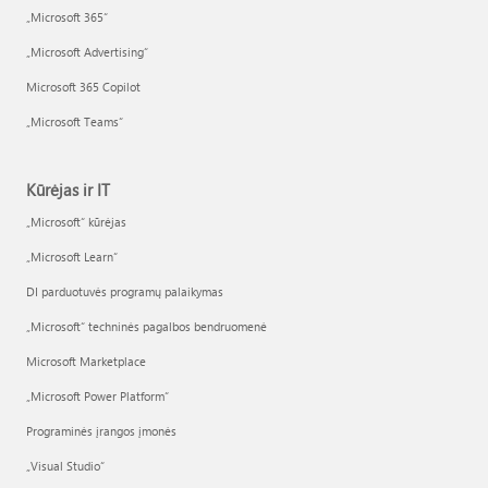
„Microsoft 365“
„Microsoft Advertising“
Microsoft 365 Copilot
„Microsoft Teams“
Kūrėjas ir IT
„Microsoft“ kūrėjas
„Microsoft Learn“
DI parduotuvės programų palaikymas
„Microsoft“ techninės pagalbos bendruomenė
Microsoft Marketplace
„Microsoft Power Platform“
Programinės įrangos įmonės
„Visual Studio“