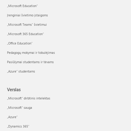
„Microsoft Education“
Įrenginiai švietimo įstaigoms
„Microsoft Teams“ švietimui
„Microsoft 365 Education“
„Office Education“
Pedagogų mokymai ir tobulėjimas
Pasiūlymai studentams ir tėvams
„Azure“ studentams
Verslas
„Microsoft“ dirbtinis intelektas
„Microsoft“ sauga
„Azure”
„Dynamics 365“