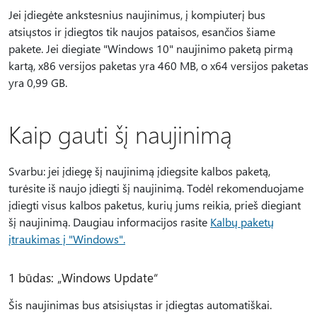
Jei įdiegėte ankstesnius naujinimus, į kompiuterį bus
atsiųstos ir įdiegtos tik naujos pataisos, esančios šiame
pakete. Jei diegiate "Windows 10" naujinimo paketą pirmą
kartą, x86 versijos paketas yra 460 MB, o x64 versijos paketas
yra 0,99 GB.
Kaip gauti šį naujinimą
Svarbu: jei įdiegę šį naujinimą įdiegsite kalbos paketą,
turėsite iš naujo įdiegti šį naujinimą. Todėl rekomenduojame
įdiegti visus kalbos paketus, kurių jums reikia, prieš diegiant
šį naujinimą. Daugiau informacijos rasite
Kalbų paketų
įtraukimas į "Windows".
1 būdas: „Windows Update“
Šis naujinimas bus atsisiųstas ir įdiegtas automatiškai.