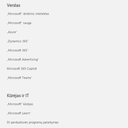
Verslas
„Microsoft“ dirbtinis intelektas
„Microsoft“ sauga
„Azure”
„Dynamics 365“
„Microsoft 365“
„Microsoft Advertising“
Microsoft 365 Copilot
„Microsoft Teams“
Kūrėjas ir IT
„Microsoft“ kūrėjas
„Microsoft Learn“
DI parduotuvės programų palaikymas