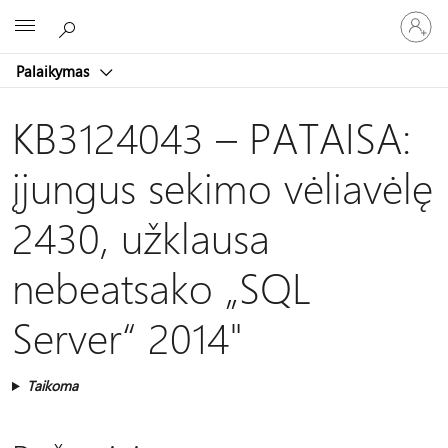
Prisijunk
Microsoft
prie
paskyro
Palaikymas
KB3124043 – PATAISA:
įjungus sekimo vėliavėlę
2430, užklausa
nebeatsako „SQL
Server“ 2014"
Taikoma