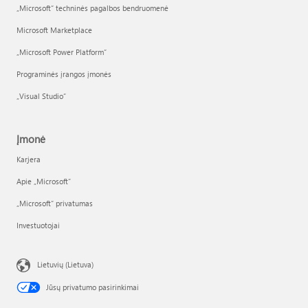
„Microsoft“ techninės pagalbos bendruomenė
Microsoft Marketplace
„Microsoft Power Platform“
Programinės įrangos įmonės
„Visual Studio“
Įmonė
Karjera
Apie „Microsoft“
„Microsoft“ privatumas
Investuotojai
Lietuvių (Lietuva)
Jūsų privatumo pasirinkimai