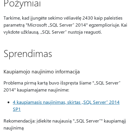
Požymiai
Tarkime, kad įjungėte sekimo vėliavėlę 2430 kaip paleisties
parametrą "Microsoft „SQL Server“ 2014" egzemplioriuje. Kai
vykdote užklausą, „SQL Server“ nustoja reaguoti.
Sprendimas
Kaupiamojo naujinimo informacija
Problema pirmą kartą buvo išspręsta šiame "„SQL Server“
2014" kaupiamajame naujinime:
4 kaupiamasis naujinimas, skirtas „SQL Server“ 2014
SP1
Rekomendacija: įdiekite naujausią "„SQL Server“" kaupiamąjį
naujinimą