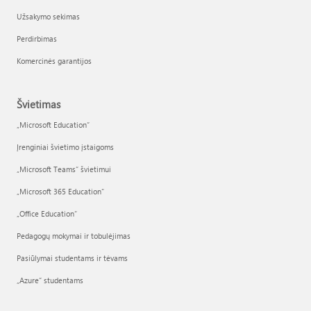
Užsakymo sekimas
Perdirbimas
Komercinės garantijos
Švietimas
„Microsoft Education“
Įrenginiai švietimo įstaigoms
„Microsoft Teams“ švietimui
„Microsoft 365 Education“
„Office Education“
Pedagogų mokymai ir tobulėjimas
Pasiūlymai studentams ir tėvams
„Azure“ studentams