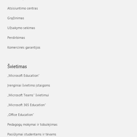
Atsisiuntimo centras
Grąžinimas
Užsakymo sekimas
Perdirbimas
Komercinės garantijos
Švietimas
„Microsoft Education“
Įrenginiai švietimo įstaigoms
„Microsoft Teams“ švietimui
„Microsoft 365 Education“
„Office Education“
Pedagogų mokymai ir tobulėjimas
Pasiūlymai studentams ir tėvams