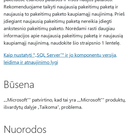
Rekomenduojame taikyti naujausią pakeitimų paketą ir
naujausią to pakeitimų paketo kaupiamąjį naujinimą. Prieš
įdiegiant naujausią pakeitimų paketą nereikia įdiegti
ankstesnio pakeitimų paketo. Norėdami rasti daugiau
informacijos apie naujausią pakeitimų paketą ir naujausią
kaupiamąjį naujinimą, naudokite šio straipsnio 1 lentelę.
Kaip nustatyti "„SQL Server“" ir jo komponentų versiją,
leidimą ir atnaujinimo lygį
Būsena
„„Microsoft““ patvirtino, kad tai yra „„Microsoft““ produktų,
išvardytų dalyje „Taikoma“, problema.
Nuorodos