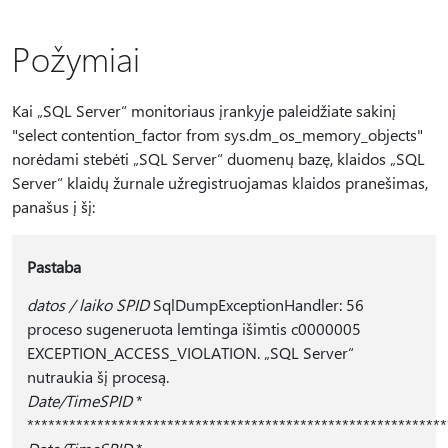
Požymiai
Kai „SQL Server“ monitoriaus įrankyje paleidžiate sakinį
"select contention_factor from sys.dm_os_memory_objects"
norėdami stebėti „SQL Server“ duomenų bazę, klaidos „SQL
Server“ klaidų žurnale užregistruojamas klaidos pranešimas,
panašus į šį:
Pastaba
datos / laiko SPID
SqlDumpExceptionHandler: 56
proceso sugeneruota lemtinga išimtis c0000005
EXCEPTION_ACCESS_VIOLATION. „SQL Server“
nutraukia šį procesą.
Date/TimeSPID
*
************************************************************