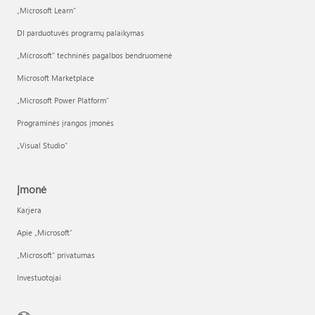
„Microsoft Learn“
DI parduotuvės programų palaikymas
„Microsoft“ techninės pagalbos bendruomenė
Microsoft Marketplace
„Microsoft Power Platform“
Programinės įrangos įmonės
„Visual Studio“
Įmonė
Karjera
Apie „Microsoft“
„Microsoft“ privatumas
Investuotojai