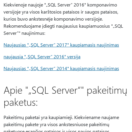
Kiekvienoje naujoje "„SQL Server“ 2016" komponavimo
versijoje yra visos karštosios pataisos ir saugos pataisos,
kurios buvo ankstesnėje komponavimo versijoje.
Rekomenduojame įdiegti naujausius kaupiamuosius "„SQL
Server“" naujinimus:
Naujausias "„SQL Server“ 2017" kaupiamasis naujinimas
naujausia "„SQL Server“ 2016" versija
Naujausias "„SQL Server“ 2014" kaupiamasis naujinimas
Apie "„SQL Server“" pakeitimų
paketus:
Pakeitimų paketai yra kaupiamieji. Kiekviename naujame
pakeitimų pakete yra visos ankstesniuose pakeitimų
paketuose esančios pataisos ir visos naujos pataisos.