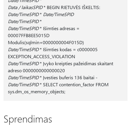
Date/TimeSPID
*
Data / laikasSPID
* BEGIN RIETUVĖS IŠKELTIS:
Date/TimeSPID
*
Date/TimeSPID
Date/TimeSPID
*
Date/TimeSPID
* Išimties adresas =
00007FFB8EE5015D
Modulis(sqlmin+0000000004F015D)
Date/TimeSPID
* Išimties kodas = c0000005
EXCEPTION_ACCESS_VIOLATION
Date/TimeSPID
* Įvyko kreipties pažeidimas skaitant
adreso 0000000000000020
Date/TimeSPID
* Įvesties buferis 136 baitai -
Date/TimeSPID
* SELECT contention_factor FROM
sys.dm_os_memory_objects;
Sprendimas