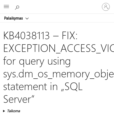
Prisijunk
Microsoft
prie
paskyro
Palaikymas
KB4038113 – FIX:
EXCEPTION_ACCESS_VI
for query using
sys.dm_os_memory_obje
statement in „SQL
Server“
Taikoma