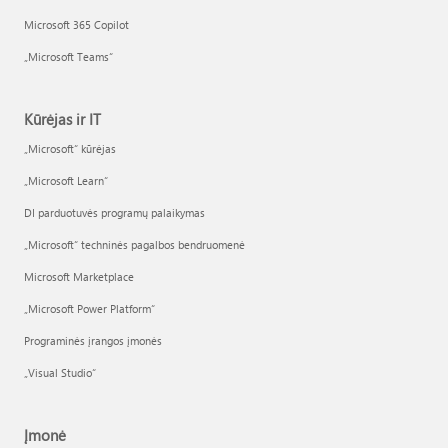
Microsoft 365 Copilot
„Microsoft Teams“
Kūrėjas ir IT
„Microsoft“ kūrėjas
„Microsoft Learn“
DI parduotuvės programų palaikymas
„Microsoft“ techninės pagalbos bendruomenė
Microsoft Marketplace
„Microsoft Power Platform“
Programinės įrangos įmonės
„Visual Studio“
Įmonė