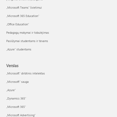
„Microsoft Teams“ švietimui
„Microsoft 365 Education“
„Office Education“
Pedagogų mokymai ir tobulėjimas
Pasiūlymai studentams ir tėvams
„Azure“ studentams
Verslas
„Microsoft“ dirbtinis intelektas
„Microsoft“ sauga
„Azure”
„Dynamics 365“
„Microsoft 365“
„Microsoft Advertising“