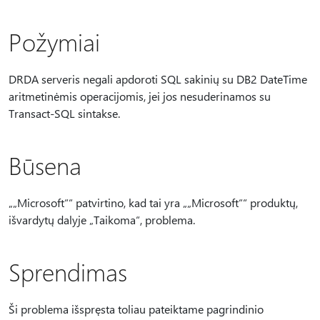
Požymiai
DRDA serveris negali apdoroti SQL sakinių su DB2 DateTime
aritmetinėmis operacijomis, jei jos nesuderinamos su
Transact-SQL sintakse.
Būsena
„„Microsoft““ patvirtino, kad tai yra „„Microsoft““ produktų,
išvardytų dalyje „Taikoma“, problema.
Sprendimas
Ši problema išspręsta toliau pateiktame pagrindinio