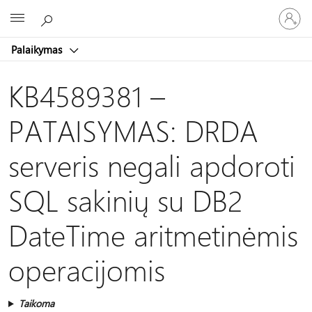
Prisijunk
Microsoft
prie
paskyro
Palaikymas
KB4589381 –
PATAISYMAS: DRDA
serveris negali apdoroti
SQL sakinių su DB2
DateTime aritmetinėmis
operacijomis
Taikoma