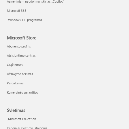
Asmeniniam naudojimui skirtas „Copilot“
Microsoft 365
„Windows 11“ programos
Microsoft Store
Abonento profilis
Atsisiuntimo centras
Grąžinimas
Užsakymo sekimas
Perdirbimas
Komercinės garantijos
Švietimas
„Microsoft Education“
Įrenginiai švietimo įstaigoms