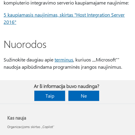
kompiuterio integravimo serverio kaupiamajame naujinime:
5 kaupiamasis naujinimas, skirtas "Host Integration Server
2016"
Nuorodos
Sužinokite daugiau apie
terminus
, kuriuos „„Microsoft““
naudoja apibūdindama programinės įrangos naujinimus.
Ar ši informacija buvo naudinga?
Taip
Ne
Kas nauja
Organizacijoms skirtas „Copilot“