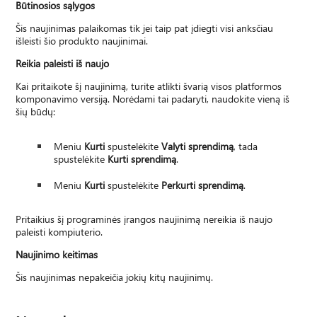
Būtinosios sąlygos
Šis naujinimas palaikomas tik jei taip pat įdiegti visi anksčiau
išleisti šio produkto naujinimai.
Reikia paleisti iš naujo
Kai pritaikote šį naujinimą, turite atlikti švarią visos platformos
komponavimo versiją. Norėdami tai padaryti, naudokite vieną iš
šių būdų:
Meniu
Kurti
spustelėkite
Valyti sprendimą
, tada
spustelėkite
Kurti sprendimą
.
Meniu
Kurti
spustelėkite
Perkurti sprendimą
.
Pritaikius šį programinės įrangos naujinimą nereikia iš naujo
paleisti kompiuterio.
Naujinimo keitimas
Šis naujinimas nepakeičia jokių kitų naujinimų.