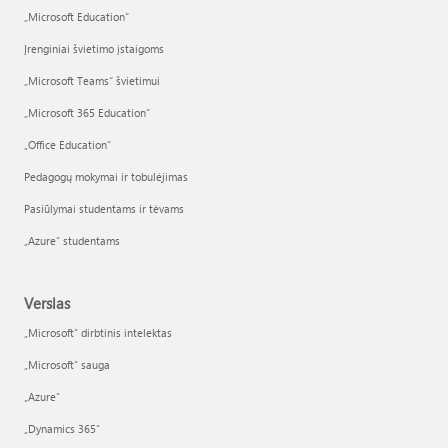
„Microsoft Education“
Įrenginiai švietimo įstaigoms
„Microsoft Teams“ švietimui
„Microsoft 365 Education“
„Office Education“
Pedagogų mokymai ir tobulėjimas
Pasiūlymai studentams ir tėvams
„Azure“ studentams
Verslas
„Microsoft“ dirbtinis intelektas
„Microsoft“ sauga
„Azure”
„Dynamics 365“