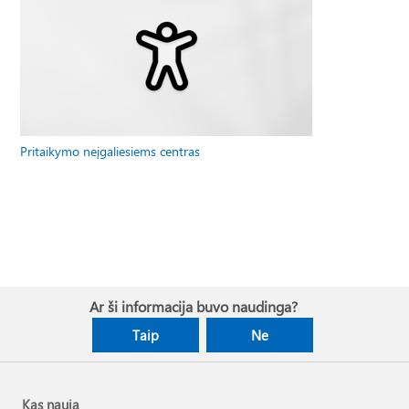
Pritaikymo neįgaliesiems centras
Ar ši informacija buvo naudinga?
Taip
Ne
Kas nauja