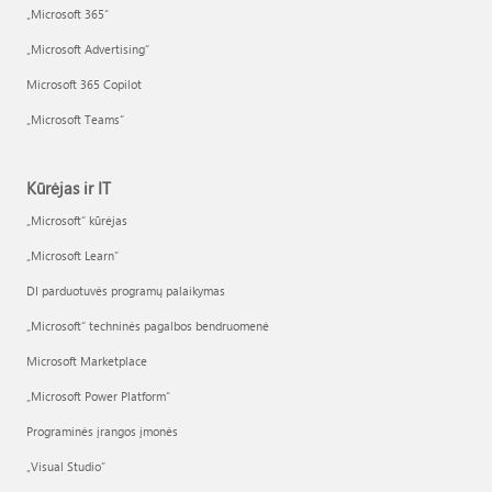
„Microsoft 365“
„Microsoft Advertising“
Microsoft 365 Copilot
„Microsoft Teams“
Kūrėjas ir IT
„Microsoft“ kūrėjas
„Microsoft Learn“
DI parduotuvės programų palaikymas
„Microsoft“ techninės pagalbos bendruomenė
Microsoft Marketplace
„Microsoft Power Platform“
Programinės įrangos įmonės
„Visual Studio“