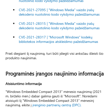
nuotolinio kodo vykdymo pažeidžiamumas
CVE-2021-27095 | "Windows Media" vaizdo įrašų
dekoderio nuotolinio kodo vykdymo pažeidžiamumas
CVE-2021-28315 | "Windows Media" vaizdo įrašų
dekoderio nuotolinio kodo vykdymo pažeidžiamumas
CVE-2021-28317 | "Microsoft Windows" kodekų
bibliotekos informacijos atskleidimo pažeidžiamumas
Prieš diegiant šį naujinimą, turi būti įdiegti visi anksčiau išleisti šio
produkto naujinimai.
Programinės įrangos naujinimo informacija
Atsisiuntimo informacija
"Windows Embedded Compact 2013" mėnesio naujinimą (2021
m. birželio mėn.) dabar galima gauti iš "Microsoft". Norėdami
atsisiųsti šį "Windows Embedded Compact 2013" mėnesinį
naujinimą, eikite į
įrenginio partnerių centrą (DPC).