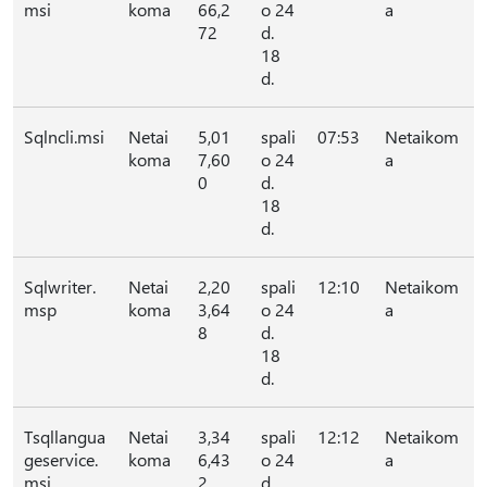
msi
koma
66,2
o 24
a
72
d.
18
d.
Sqlncli.msi
Netai
5,01
spali
07:53
Netaikom
koma
7,60
o 24
a
0
d.
18
d.
Sqlwriter.
Netai
2,20
spali
12:10
Netaikom
msp
koma
3,64
o 24
a
8
d.
18
d.
Tsqllangua
Netai
3,34
spali
12:12
Netaikom
geservice.
koma
6,43
o 24
a
msi
2
d.