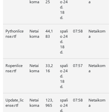
koma
25
o 24
a
d.
18
d.
Pythonlice
Netai
44,1
spali
07:58
Netaikom
nse.rtf
koma
83
o 24
a
d.
18
d.
Ropenlice
Netai
33,2
spali
07:57
Netaikom
nse.rtf
koma
16
o 24
a
d.
18
d.
Update_lic
Netai
123,
spali
07:58
Netaikom
ense.rtf
koma
965
o 24
a
d.