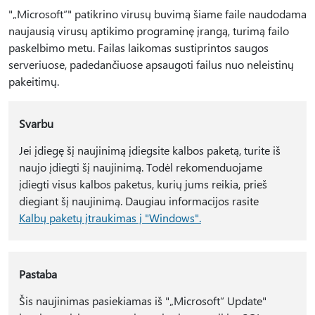
"„Microsoft“" patikrino virusų buvimą šiame faile naudodama
naujausią virusų aptikimo programinę įrangą, turimą failo
paskelbimo metu. Failas laikomas sustiprintos saugos
serveriuose, padedančiuose apsaugoti failus nuo neleistinų
pakeitimų.
Svarbu
Jei įdiegę šį naujinimą įdiegsite kalbos paketą, turite iš
naujo įdiegti šį naujinimą. Todėl rekomenduojame
įdiegti visus kalbos paketus, kurių jums reikia, prieš
diegiant šį naujinimą. Daugiau informacijos rasite
Kalbų paketų įtraukimas į "Windows".
Pastaba
Šis naujinimas pasiekiamas iš "„Microsoft“ Update"