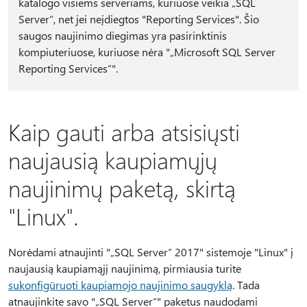
katalogo visiems serveriams, kuriuose veikia „SQL
Server“, net jei neįdiegtos "Reporting Services". Šio
saugos naujinimo diegimas yra pasirinktinis
kompiuteriuose, kuriuose nėra "„Microsoft SQL Server
Reporting Services“".
Kaip gauti arba atsisiųsti
naujausią kaupiamųjų
naujinimų paketą, skirtą
"Linux".
Norėdami atnaujinti "„SQL Server“ 2017" sistemoje "Linux" į
naujausią kaupiamąjį naujinimą, pirmiausia turite
sukonfigūruoti kaupiamojo naujinimo saugyklą
. Tada
atnaujinkite savo "„SQL Server“" paketus naudodami