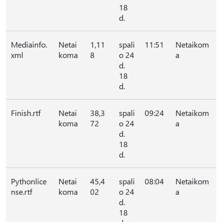
18
d.
Mediainfo.
Netai
1,11
spali
11:51
Netaikom
xml
koma
8
o 24
a
d.
18
d.
Finish.rtf
Netai
38,3
spali
09:24
Netaikom
koma
72
o 24
a
d.
18
d.
Pythonlice
Netai
45,4
spali
08:04
Netaikom
nse.rtf
koma
02
o 24
a
d.
18