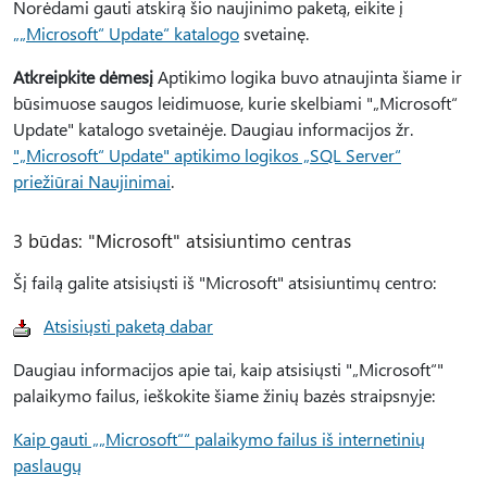
Norėdami gauti atskirą šio naujinimo paketą, eikite į
„„Microsoft“ Update“ katalogo
svetainę.
Atkreipkite dėmesį
Aptikimo logika buvo atnaujinta šiame ir
būsimuose saugos leidimuose, kurie skelbiami "„Microsoft“
Update" katalogo svetainėje. Daugiau informacijos žr.
"„Microsoft“ Update" aptikimo logikos „SQL Server“
priežiūrai Naujinimai
.
3 būdas: "Microsoft" atsisiuntimo centras
Šį failą galite atsisiųsti iš "Microsoft" atsisiuntimų centro:
Atsisiųsti paketą dabar
Daugiau informacijos apie tai, kaip atsisiųsti "„Microsoft“"
palaikymo failus, ieškokite šiame žinių bazės straipsnyje:
Kaip gauti „„Microsoft““ palaikymo failus iš internetinių
paslaugų