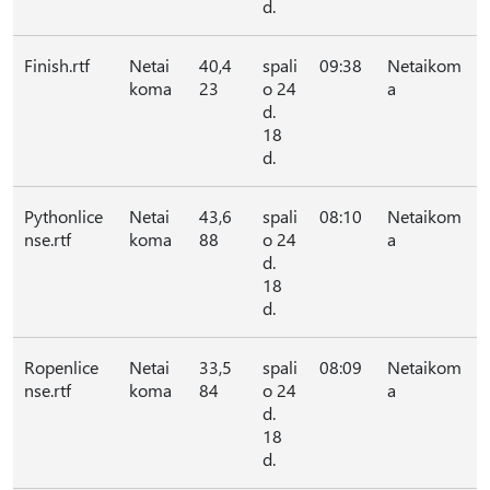
d.
Finish.rtf
Netai
40,4
spali
09:38
Netaikom
koma
23
o 24
a
d.
18
d.
Pythonlice
Netai
43,6
spali
08:10
Netaikom
nse.rtf
koma
88
o 24
a
d.
18
d.
Ropenlice
Netai
33,5
spali
08:09
Netaikom
nse.rtf
koma
84
o 24
a
d.
18
d.