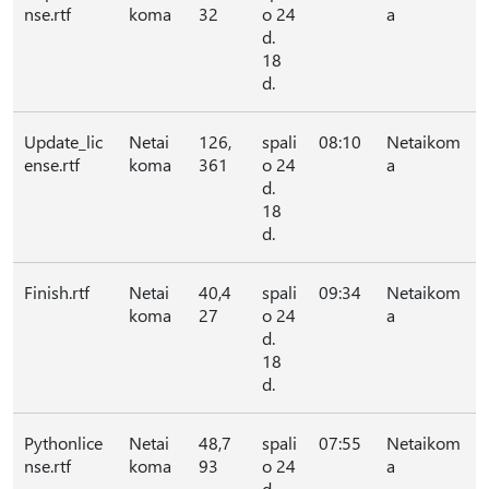
nse.rtf
koma
32
o 24
a
d.
18
d.
Update_lic
Netai
126,
spali
08:10
Netaikom
ense.rtf
koma
361
o 24
a
d.
18
d.
Finish.rtf
Netai
40,4
spali
09:34
Netaikom
koma
27
o 24
a
d.
18
d.
Pythonlice
Netai
48,7
spali
07:55
Netaikom
nse.rtf
koma
93
o 24
a
d.