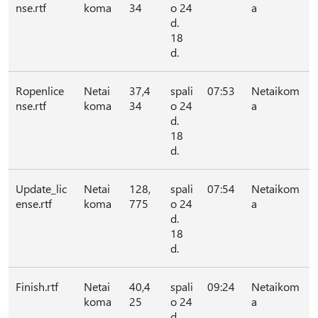
nse.rtf
koma
34
o 24
a
d.
18
d.
Ropenlice
Netai
37,4
spali
07:53
Netaikom
nse.rtf
koma
34
o 24
a
d.
18
d.
Update_lic
Netai
128,
spali
07:54
Netaikom
ense.rtf
koma
775
o 24
a
d.
18
d.
Finish.rtf
Netai
40,4
spali
09:24
Netaikom
koma
25
o 24
a
d.