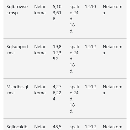
Sqlbrowse
Netai
5,10
spali
12:10
Netaikom
r.msp
koma
3,61
o 24
a
6
d.
18
d.
Sqlsupport
Netai
19,8
spali
12:12
Netaikom
.msi
koma
12,3
o 24
a
52
d.
18
d.
Msodbcsql
Netai
4,27
spali
12:12
Netaikom
.msi
koma
6,22
o 24
a
4
d.
18
d.
Sqllocaldb.
Netai
48,5
spali
12:12
Netaikom