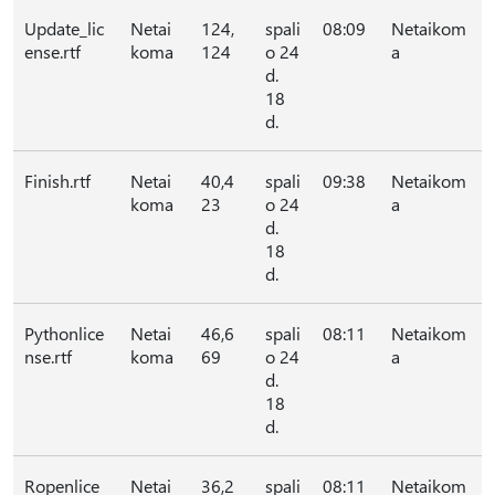
Update_lic
Netai
124,
spali
08:09
Netaikom
ense.rtf
koma
124
o 24
a
d.
18
d.
Finish.rtf
Netai
40,4
spali
09:38
Netaikom
koma
23
o 24
a
d.
18
d.
Pythonlice
Netai
46,6
spali
08:11
Netaikom
nse.rtf
koma
69
o 24
a
d.
18
d.
Ropenlice
Netai
36,2
spali
08:11
Netaikom