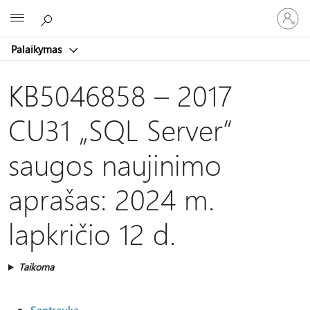
Prisijunk
Microsoft
prie
paskyro
Palaikymas
KB5046858 – 2017
CU31 „SQL Server“
saugos naujinimo
aprašas: 2024 m.
lapkričio 12 d.
Taikoma
Santrauka