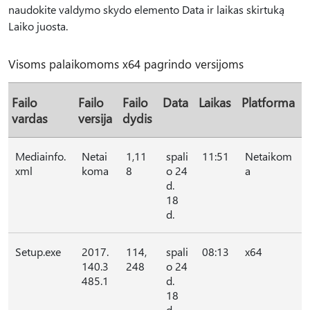
naudokite valdymo skydo elemento Data ir laikas skirtuką
Laiko juosta.
Visoms palaikomoms x64 pagrindo versijoms
Failo
Failo
Failo
Data
Laikas
Platforma
vardas
versija
dydis
Mediainfo.
Netai
1,11
spali
11:51
Netaikom
xml
koma
8
o 24
a
d.
18
d.
Setup.exe
2017.
114,
spali
08:13
x64
140.3
248
o 24
485.1
d.
18
d.