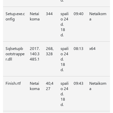
Setup.exe.c
Netai
344
spali
09:40
Netaikom
onfig
koma
o 24
a
d.
18
d.
Sqlsetupb
2017.
268,
spali
08:13
x64
ootstrappe
140.3
328
o 24
r.dll
485.1
d.
18
d.
Finish.rtf
Netai
40,4
spali
09:43
Netaikom
koma
27
o 24
a
d.
18
d.