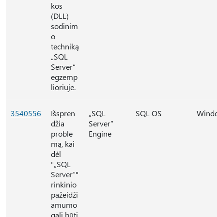
kos
(DLL)
sodinim
o
techniką
„SQL
Server“
egzemp
lioriuje.
3540556
Išspren
„SQL
SQL OS
Wind
džia
Server“
proble
Engine
mą, kai
dėl
"„SQL
Server“"
rinkinio
pažeidži
amumo
gali būti