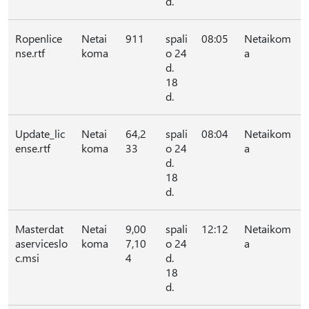
d.
Ropenlice
Netai
911
spali
08:05
Netaikom
nse.rtf
koma
o 24
a
d.
18
d.
Update_lic
Netai
64,2
spali
08:04
Netaikom
ense.rtf
koma
33
o 24
a
d.
18
d.
Masterdat
Netai
9,00
spali
12:12
Netaikom
aserviceslo
koma
7,10
o 24
a
c.msi
4
d.
18
d.