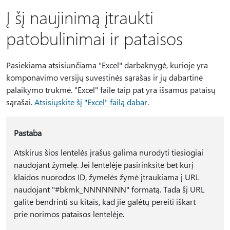
Į šį naujinimą įtraukti
patobulinimai ir pataisos
Pasiekiama atsisiunčiama "Excel" darbaknygė, kurioje yra
komponavimo versijų suvestinės sąrašas ir jų dabartinė
palaikymo trukmė. "Excel" faile taip pat yra išsamūs pataisų
sąrašai.
Atsisiųskite šį "Excel" failą dabar
.
Pastaba
Atskirus šios lentelės įrašus galima nurodyti tiesiogiai
naudojant žymelę. Jei lentelėje pasirinksite bet kurį
klaidos nuorodos ID, žymelės žymė įtraukiama į URL
naudojant "#bkmk_NNNNNNN" formatą. Tada šį URL
galite bendrinti su kitais, kad jie galėtų pereiti iškart
prie norimos pataisos lentelėje.