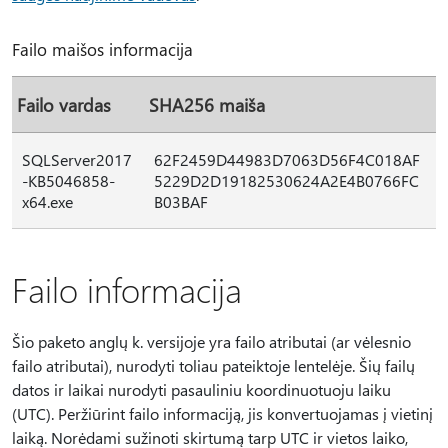
Failo maišos informacija
Failo vardas
SHA256 maiša
SQLServer2017
62F2459D44983D7063D56F4C018AF
-KB5046858-
5229D2D19182530624A2E4B0766FC
x64.exe
B03BAF
Failo informacija
Šio paketo anglų k. versijoje yra failo atributai (ar vėlesnio
failo atributai), nurodyti toliau pateiktoje lentelėje. Šių failų
datos ir laikai nurodyti pasauliniu koordinuotuoju laiku
(UTC). Peržiūrint failo informaciją, jis konvertuojamas į vietinį
laiką. Norėdami sužinoti skirtumą tarp UTC ir vietos laiko,