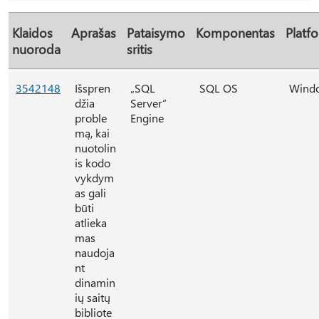
Klaidos
Aprašas
Pataisymo
Komponentas
Platf
nuoroda
sritis
3542148
Išspren
„SQL
SQL OS
Wind
džia
Server“
proble
Engine
mą, kai
nuotolin
is kodo
vykdym
as gali
būti
atlieka
mas
naudoja
nt
dinamin
ių saitų
bibliote