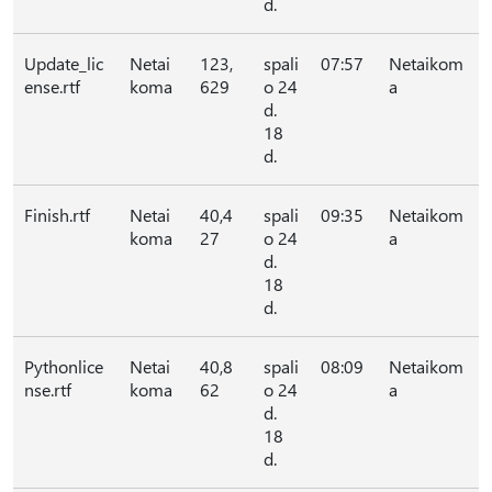
d.
Update_lic
Netai
123,
spali
07:57
Netaikom
ense.rtf
koma
629
o 24
a
d.
18
d.
Finish.rtf
Netai
40,4
spali
09:35
Netaikom
koma
27
o 24
a
d.
18
d.
Pythonlice
Netai
40,8
spali
08:09
Netaikom
nse.rtf
koma
62
o 24
a
d.
18
d.