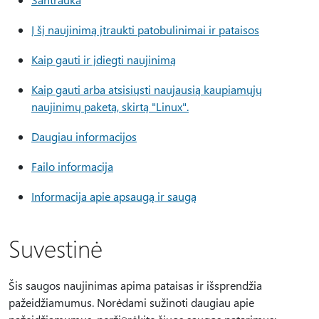
Į šį naujinimą įtraukti patobulinimai ir pataisos
Kaip gauti ir įdiegti naujinimą
Kaip gauti arba atsisiųsti naujausią kaupiamųjų
naujinimų paketą, skirtą "Linux".
Daugiau informacijos
Failo informacija
Informacija apie apsaugą ir saugą
Suvestinė
Šis saugos naujinimas apima pataisas ir išsprendžia
pažeidžiamumus. Norėdami sužinoti daugiau apie