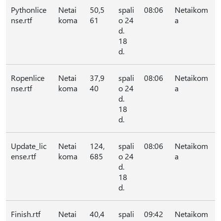
Pythonlice
Netai
50,5
spali
08:06
Netaikom
nse.rtf
koma
61
o 24
a
d.
18
d.
Ropenlice
Netai
37,9
spali
08:06
Netaikom
nse.rtf
koma
40
o 24
a
d.
18
d.
Update_lic
Netai
124,
spali
08:06
Netaikom
ense.rtf
koma
685
o 24
a
d.
18
d.
Finish.rtf
Netai
40,4
spali
09:42
Netaikom