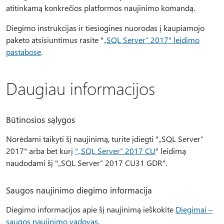
atitinkamą konkrečios platformos naujinimo komandą.
Diegimo instrukcijas ir tiesiogines nuorodas į kaupiamojo
paketo atsisiuntimus rasite "
„SQL Server“ 2017" leidimo
pastabose
.
Daugiau informacijos
Būtinosios sąlygos
Norėdami taikyti šį naujinimą, turite įdiegti "„SQL Server“
2017" arba bet kurį
"„SQL Server“ 2017 CU
" leidimą
naudodami šį "„SQL Server“ 2017 CU31 GDR".
Saugos naujinimo diegimo informacija
Diegimo informacijos apie šį naujinimą ieškokite
Diegimai –
saugos naujinimo vadovas
.