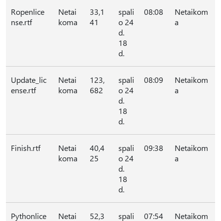
Ropenlice
Netai
33,1
spali
08:08
Netaikom
nse.rtf
koma
41
o 24
a
d.
18
d.
Update_lic
Netai
123,
spali
08:09
Netaikom
ense.rtf
koma
682
o 24
a
d.
18
d.
Finish.rtf
Netai
40,4
spali
09:38
Netaikom
koma
25
o 24
a
d.
18
d.
Pythonlice
Netai
52,3
spali
07:54
Netaikom