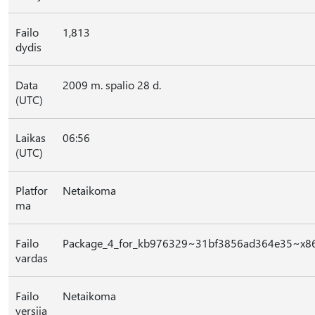
Failo
1,813
dydis
Data
2009 m. spalio 28 d.
(UTC)
Laikas
06:56
(UTC)
Platfor
Netaikoma
ma
Failo
Package_4_for_kb976329~31bf3856ad364e35~x8
vardas
Failo
Netaikoma
versija