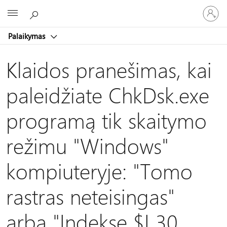
Prisijunk
Microsoft
prie
paskyro
Palaikymas
Klaidos pranešimas, kai
paleidžiate ChkDsk.exe
programą tik skaitymo
režimu "Windows"
kompiuteryje: "Tomo
rastras neteisingas"
arba "Indekse $I 30