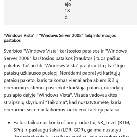
ėjo
18
d.
"Windows Vista" ir "Windows Server 2008" failų informacijos
pastabos
Svarbios "Windows Vista" karštosios pataisos ir "Windows
Server 2008" karštosios pataisos įtrauktos į tuos pačius
paketus. Tačiau tik "Windows Vista" yra įtraukta į karštųjų
pataisų užklausos puslapį. Norėdami paprašyti karštųjų
pataisų paketo, kuris taikomas vienai arba abiem iš šių
operacinių sistemų, pasirinkite karštąją pataisą, nurodytą
puslapio dalyje "Windows Vista". Visada vadovaukitės
straipsnių skyriumi "Taikoma", kad nustatytumėte, kuriai
operacinei sistemai taikomos kiekviena karštoji pataisa.
Failus, taikomus konkrečiam produktui, SR_Level (RTM,
SPn) ir paslaugų šakai (LDR, GDR), galima nustatyti
išnagrinėjus failų versijų numerius, kaip parodyta toliau