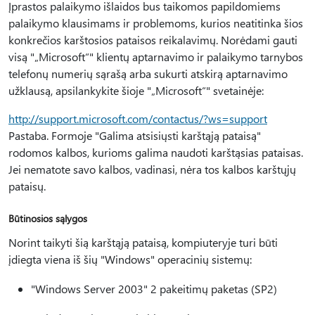
Įprastos palaikymo išlaidos bus taikomos papildomiems
palaikymo klausimams ir problemoms, kurios neatitinka šios
konkrečios karštosios pataisos reikalavimų. Norėdami gauti
visą "„Microsoft“" klientų aptarnavimo ir palaikymo tarnybos
telefonų numerių sąrašą arba sukurti atskirą aptarnavimo
užklausą, apsilankykite šioje "„Microsoft“" svetainėje:
http://support.microsoft.com/contactus/?ws=support
Pastaba. Formoje "Galima atsisiųsti karštąją pataisą"
rodomos kalbos, kurioms galima naudoti karštąsias pataisas.
Jei nematote savo kalbos, vadinasi, nėra tos kalbos karštųjų
pataisų.
Būtinosios sąlygos
Norint taikyti šią karštąją pataisą, kompiuteryje turi būti
įdiegta viena iš šių "Windows" operacinių sistemų:
"Windows Server 2003" 2 pakeitimų paketas (SP2)