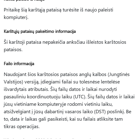
Pritaikę šią karštąją pataisą turėsite iš naujo paleisti
kompiuterį.
Karštųjų pataisų pakeitimo informacija
Ši karštoji pataisa nepakeičia anksčiau išleistos karštosios
pataisos.
Failo informacija
Naudojant šios karštosios pataisos anglų kalbos (Jungtinės
Valstijos) versiją, įdiegiami failai su tolesnėse lentelėse
išvardytais atributais. Šių failų datos ir laikai nurodyti
pasauliniu koordinuotuoju laiku (UTC). Šių failų datos ir laikai
jūsų vietiniame kompiuteryje rodomi vietiniu laiku,
atsižvelgiant į jūsų dabartinį vasaros laiko (DST) poslinkį. Be
to, data ir laikas gali pasikeisti, kai su failais atliksite tam
tikras operacijas.