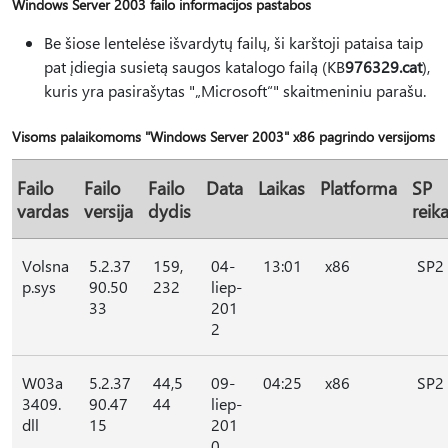
Windows Server 2003 failo informacijos pastabos
Be šiose lentelėse išvardytų failų, ši karštoji pataisa taip
pat įdiegia susietą saugos katalogo failą (KB
976329.cat
),
kuris yra pasirašytas "„Microsoft“" skaitmeniniu parašu.
Visoms palaikomoms "Windows Server 2003" x86 pagrindo versijoms
Failo
Failo
Failo
Data
Laikas
Platforma
SP
vardas
versija
dydis
reik
Volsna
5.2.37
159,
04-
13:01
x86
SP2
p.sys
90.50
232
liep-
33
201
2
W03a
5.2.37
44,5
09-
04:25
x86
SP2
3409.
90.47
44
liep-
dll
15
201
0