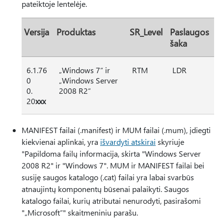
pateiktoje lentelėje.
Versija
Produktas
SR_Level
Paslaugos
šaka
6.1.76
„Windows 7“ ir
RTM
LDR
0
„Windows Server
0.
2008 R2“
20
xxx
MANIFEST failai (.manifest) ir MUM failai (.mum), įdiegti
kiekvienai aplinkai, yra
išvardyti atskirai
skyriuje
"Papildoma failų informacija, skirta "Windows Server
2008 R2" ir "Windows 7". MUM ir MANIFEST failai bei
susiję saugos katalogo (.cat) failai yra labai svarbūs
atnaujintų komponentų būsenai palaikyti. Saugos
katalogo failai, kurių atributai nenurodyti, pasirašomi
"„Microsoft“" skaitmeniniu parašu.