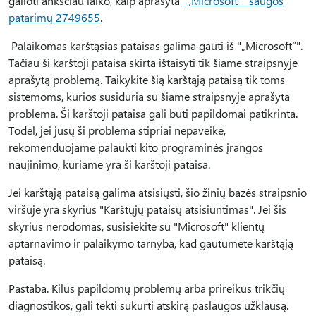
galioti anksčiau laiko, kaip aprašyta
"„Microsoft“" saugos
patarimų 2749655
.
Palaikomas karštąsias pataisas galima gauti iš "„Microsoft“".
Tačiau ši karštoji pataisa skirta ištaisyti tik šiame straipsnyje
aprašytą problemą. Taikykite šią karštąją pataisą tik toms
sistemoms, kurios susiduria su šiame straipsnyje aprašyta
problema. Ši karštoji pataisa gali būti papildomai patikrinta.
Todėl, jei jūsų ši problema stipriai nepaveikė,
rekomenduojame palaukti kito programinės įrangos
naujinimo, kuriame yra ši karštoji pataisa.
Jei karštąją pataisą galima atsisiųsti, šio žinių bazės straipsnio
viršuje yra skyrius "Karštųjų pataisų atsisiuntimas". Jei šis
skyrius nerodomas, susisiekite su "Microsoft" klientų
aptarnavimo ir palaikymo tarnyba, kad gautumėte karštąją
pataisą.
Pastaba. Kilus papildomų problemų arba prireikus trikčių
diagnostikos, gali tekti sukurti atskirą paslaugos užklausą.