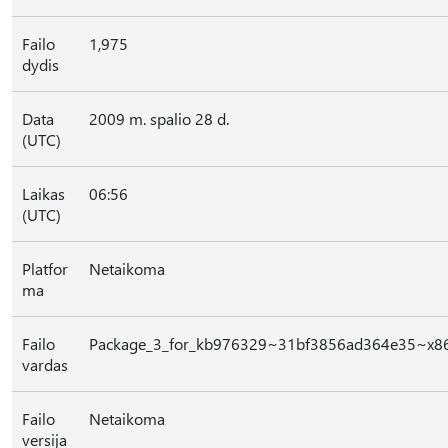
Failo
1,975
dydis
Data
2009 m. spalio 28 d.
(UTC)
Laikas
06:56
(UTC)
Platfor
Netaikoma
ma
Failo
Package_3_for_kb976329~31bf3856ad364e35~x8
vardas
Failo
Netaikoma
versija