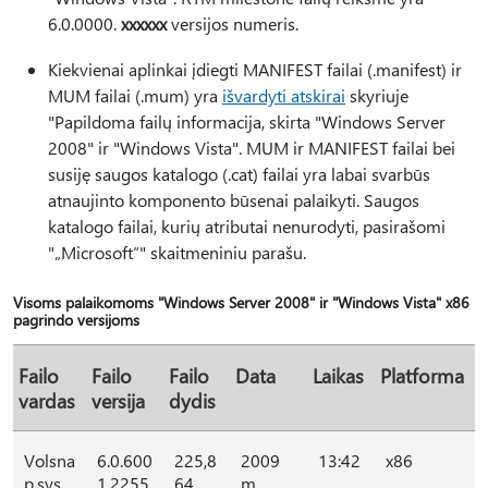
6.0.0000.
xxxxxx
versijos numeris.
Kiekvienai aplinkai įdiegti MANIFEST failai (.manifest) ir
MUM failai (.mum) yra
išvardyti atskirai
skyriuje
"Papildoma failų informacija, skirta "Windows Server
2008" ir "Windows Vista". MUM ir MANIFEST failai bei
susiję saugos katalogo (.cat) failai yra labai svarbūs
atnaujinto komponento būsenai palaikyti. Saugos
katalogo failai, kurių atributai nenurodyti, pasirašomi
"„Microsoft“" skaitmeniniu parašu.
Visoms palaikomoms "Windows Server 2008" ir "Windows Vista" x86
pagrindo versijoms
Failo
Failo
Failo
Data
Laikas
Platforma
vardas
versija
dydis
Volsna
6.0.600
225,8
2009
13:42
x86
p.sys
1.2255
64
m.