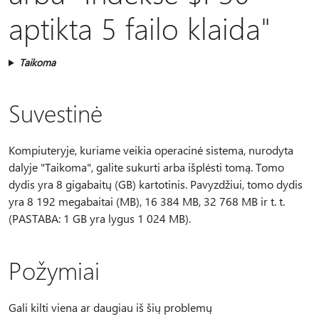
aptikta 5 failo klaida"
Taikoma
Suvestinė
Kompiuteryje, kuriame veikia operacinė sistema, nurodyta
dalyje "Taikoma", galite sukurti arba išplėsti tomą. Tomo
dydis yra 8 gigabaitų (GB) kartotinis. Pavyzdžiui, tomo dydis
yra 8 192 megabaitai (MB), 16 384 MB, 32 768 MB ir t. t.
(PASTABA: 1 GB yra lygus 1 024 MB).
Požymiai
Gali kilti viena ar daugiau iš šių problemų