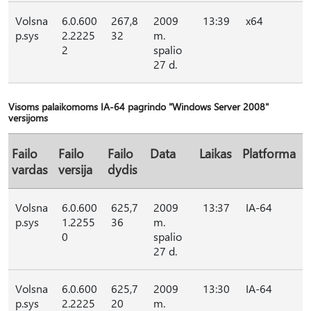
Volsna
6.0.600
267,8
2009
13:39
x64
p.sys
2.2225
32
m.
2
spalio
27 d.
Visoms palaikomoms IA-64 pagrindo "Windows Server 2008"
versijoms
Failo
Failo
Failo
Data
Laikas
Platforma
vardas
versija
dydis
Volsna
6.0.600
625,7
2009
13:37
IA-64
p.sys
1.2255
36
m.
0
spalio
27 d.
Volsna
6.0.600
625,7
2009
13:30
IA-64
p.sys
2.2225
20
m.