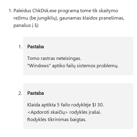
Paleidus ChkDsk.exe programą tome tik skaitymo
režimu (be jungiklių), gaunamas klaidos pranešimas,
panašus į šį:
Pastaba
Tomo rastras neteisingas.
"Windows" aptiko failų sistemos problemų.
Pastaba
Klaida aptikta 5 failo rodyklėje $I 30.
<Apdoroti skaičių> rodyklės įrašai.
Rodyklės tikrinimas baigtas.