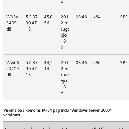
d.
W03a
5.2.37
45,0
201
03:46
x64
SP2
3409.
90.47
56
2 m.
dll
15
rugs
ėjo
18
d.
Ww03
5.2.37
44,5
201
03:46
x86
SP2
a3409.
90.47
44
2 m.
dll
15
rugs
ėjo
18
d.
Visoms palaikomoms IA-64 pagrindo "Windows Server 2003"
versijoms