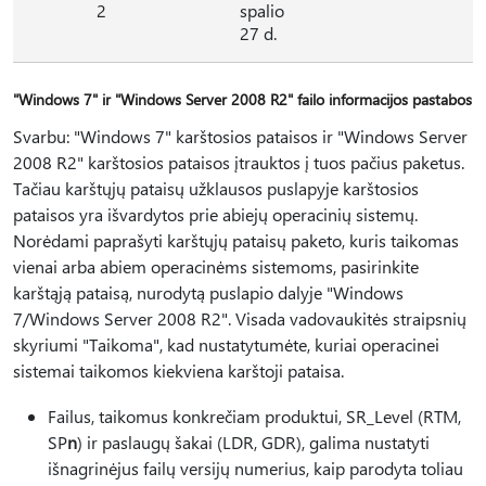
2
spalio
27 d.
"Windows 7" ir "Windows Server 2008 R2" failo informacijos pastabos
Svarbu: "Windows 7" karštosios pataisos ir "Windows Server
2008 R2" karštosios pataisos įtrauktos į tuos pačius paketus.
Tačiau karštųjų pataisų užklausos puslapyje karštosios
pataisos yra išvardytos prie abiejų operacinių sistemų.
Norėdami paprašyti karštųjų pataisų paketo, kuris taikomas
vienai arba abiem operacinėms sistemoms, pasirinkite
karštąją pataisą, nurodytą puslapio dalyje "Windows
7/Windows Server 2008 R2". Visada vadovaukitės straipsnių
skyriumi "Taikoma", kad nustatytumėte, kuriai operacinei
sistemai taikomos kiekviena karštoji pataisa.
Failus, taikomus konkrečiam produktui, SR_Level (RTM,
SP
n
) ir paslaugų šakai (LDR, GDR), galima nustatyti
išnagrinėjus failų versijų numerius, kaip parodyta toliau