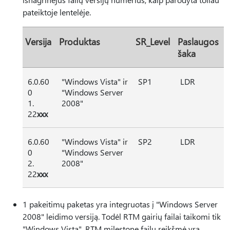
pateiktoje lentelėje.
Versija
Produktas
SR_Level
Paslaugos
šaka
6.0.60
"Windows Vista" ir
SP1
LDR
0
"Windows Server
1.
2008"
22
xxx
6.0.60
"Windows Vista" ir
SP2
LDR
0
"Windows Server
2.
2008"
22
xxx
1 pakeitimų paketas yra integruotas į "Windows Server
2008" leidimo versiją. Todėl RTM gairių failai taikomi tik
"Windows Vista". RTM milestone failų reikšmė yra