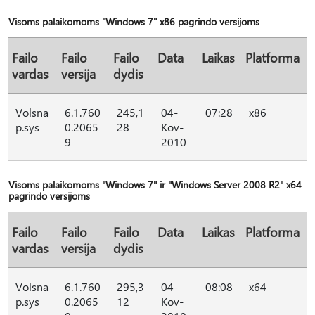
Visoms palaikomoms "Windows 7" x86 pagrindo versijoms
Failo
Failo
Failo
Data
Laikas
Platforma
vardas
versija
dydis
Volsna
6.1.760
245,1
04-
07:28
x86
p.sys
0.2065
28
Kov-
9
2010
Visoms palaikomoms "Windows 7" ir "Windows Server 2008 R2" x64
pagrindo versijoms
Failo
Failo
Failo
Data
Laikas
Platforma
vardas
versija
dydis
Volsna
6.1.760
295,3
04-
08:08
x64
p.sys
0.2065
12
Kov-