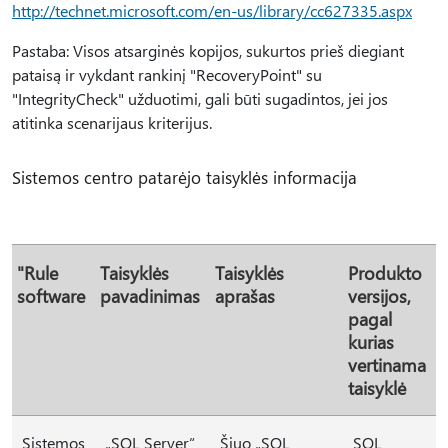
http://technet.microsoft.com/en-us/library/cc627335.aspx
Pastaba: Visos atsarginės kopijos, sukurtos prieš diegiant
pataisą ir vykdant rankinį "RecoveryPoint" su
"IntegrityCheck" užduotimi, gali būti sugadintos, jei jos
atitinka scenarijaus kriterijus.
Sistemos centro patarėjo taisyklės informacija
"Rule
Taisyklės
Taisyklės
Produkto
software
pavadinimas
aprašas
versijos,
pagal
kurias
vertinama
taisyklė
Sistemos
„SQL Server“
Šiuo „SQL
SQL