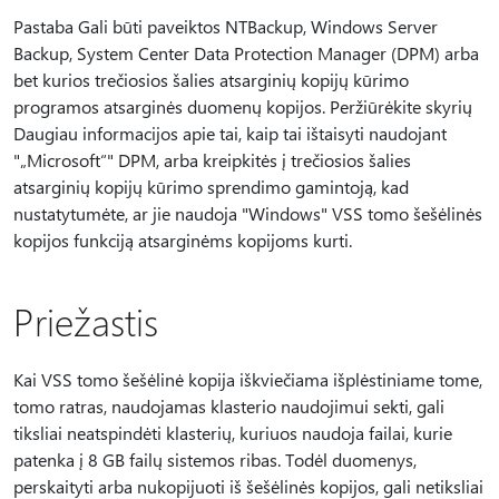
Pastaba Gali būti paveiktos NTBackup, Windows Server
Backup, System Center Data Protection Manager (DPM) arba
bet kurios trečiosios šalies atsarginių kopijų kūrimo
programos atsarginės duomenų kopijos. Peržiūrėkite skyrių
Daugiau informacijos apie tai, kaip tai ištaisyti naudojant
"„Microsoft“" DPM, arba kreipkitės į trečiosios šalies
atsarginių kopijų kūrimo sprendimo gamintoją, kad
nustatytumėte, ar jie naudoja "Windows" VSS tomo šešėlinės
kopijos funkciją atsarginėms kopijoms kurti.
Priežastis
Kai VSS tomo šešėlinė kopija iškviečiama išplėstiniame tome,
tomo ratras, naudojamas klasterio naudojimui sekti, gali
tiksliai neatspindėti klasterių, kuriuos naudoja failai, kurie
patenka į 8 GB failų sistemos ribas. Todėl duomenys,
perskaityti arba nukopijuoti iš šešėlinės kopijos, gali netiksliai