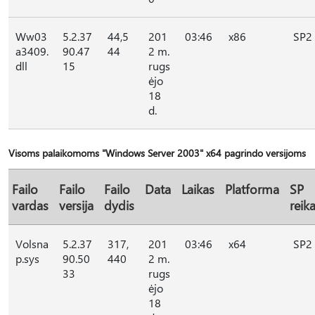
Ww03
5.2.37
44,5
201
03:46
x86
SP2
a3409.
90.47
44
2 m.
dll
15
rugs
ėjo
18
d.
Visoms palaikomoms "Windows Server 2003" x64 pagrindo versijoms
Failo
Failo
Failo
Data
Laikas
Platforma
SP
vardas
versija
dydis
reik
Volsna
5.2.37
317,
201
03:46
x64
SP2
p.sys
90.50
440
2 m.
33
rugs
ėjo
18