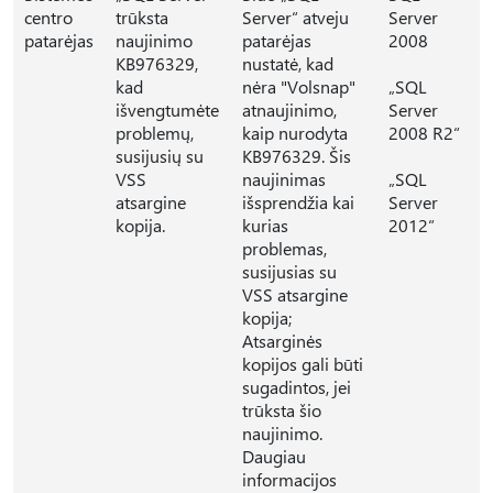
centro
trūksta
Server“ atveju
Server
patarėjas
naujinimo
patarėjas
2008
KB976329,
nustatė, kad
kad
nėra "Volsnap"
„SQL
išvengtumėte
atnaujinimo,
Server
problemų,
kaip nurodyta
2008 R2“
susijusių su
KB976329. Šis
VSS
naujinimas
„SQL
atsargine
išsprendžia kai
Server
kopija.
kurias
2012“
problemas,
susijusias su
VSS atsargine
kopija;
Atsarginės
kopijos gali būti
sugadintos, jei
trūksta šio
naujinimo.
Daugiau
informacijos