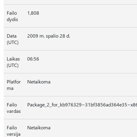
Failo
1,808
dydis
Data
2009 m. spalio 28 d.
(UTC)
Laikas
06:56
(UTC)
Platfor
Netaikoma
ma
Failo
Package_2_for_kb976329~31bf3856ad364e35~x8
vardas
Failo
Netaikoma
versija