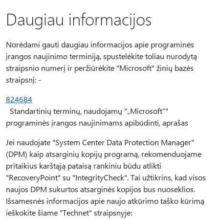
Daugiau informacijos
Norėdami gauti daugiau informacijos apie programinės
įrangos naujinimo terminiją, spustelėkite toliau nurodytą
straipsnio numerį ir peržiūrėkite "Microsoft" žinių bazės
straipsnį: -
824684
Standartinių terminų, naudojamų "„Microsoft“"
programinės įrangos naujinimams apibūdinti, aprašas
Jei naudojate "System Center Data Protection Manager"
(DPM) kaip atsarginių kopijų programą, rekomenduojame
pritaikius karštąją pataisą rankiniu būdu atlikti
"RecoveryPoint" su "IntegrityCheck". Tai užtikrins, kad visos
naujos DPM sukurtos atsarginės kopijos bus nuoseklios.
Išsamesnės informacijos apie naujo atkūrimo taško kūrimą
ieškokite šiame "Technet" straipsnyje: