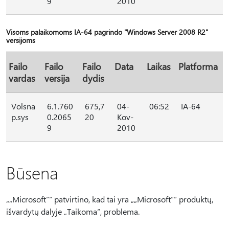
9
2010
Visoms palaikomoms IA-64 pagrindo "Windows Server 2008 R2"
versijoms
Failo
Failo
Failo
Data
Laikas
Platforma
vardas
versija
dydis
Volsna
6.1.760
675,7
04-
06:52
IA-64
p.sys
0.2065
20
Kov-
9
2010
Būsena
„„Microsoft““ patvirtino, kad tai yra „„Microsoft““ produktų,
išvardytų dalyje „Taikoma“, problema.