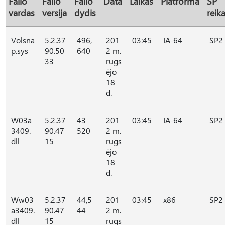
Failo
Failo
Failo
Data
Laikas
Platforma
SP
vardas
versija
dydis
reik
Volsna
5.2.37
496,
201
03:45
IA-64
SP2
p.sys
90.50
640
2 m.
33
rugs
ėjo
18
d.
W03a
5.2.37
43
201
03:45
IA-64
SP2
3409.
90.47
520
2 m.
dll
15
rugs
ėjo
18
d.
Ww03
5.2.37
44,5
201
03:45
x86
SP2
a3409.
90.47
44
2 m.
dll
15
rugs