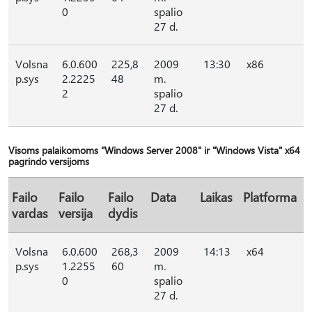
0
spalio
27 d.
Volsna
6.0.600
225,8
2009
13:30
x86
p.sys
2.2225
48
m.
2
spalio
27 d.
Visoms palaikomoms "Windows Server 2008" ir "Windows Vista" x64
pagrindo versijoms
Failo
Failo
Failo
Data
Laikas
Platforma
vardas
versija
dydis
Volsna
6.0.600
268,3
2009
14:13
x64
p.sys
1.2255
60
m.
0
spalio
27 d.