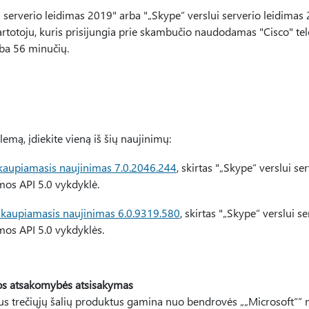
i serverio leidimas 2019" arba "„Skype“ verslui serverio leidimas 
rtotoju, kuris prisijungia prie skambučio naudodamas "Cisco" te
rba 56 minučių.
emą, įdiekite vieną iš šių naujinimų:
kaupiamasis naujinimas 7.0.2046.244
, skirtas "„Skype“ verslui se
mos API 5.0 vykdyklė.
kaupiamasis naujinimas 6.0.9319.580
, skirtas "„Skype“ verslui s
mos API 5.0 vykdyklės.
ijos atsakomybės atsisakymas
us trečiųjų šalių produktus gamina nuo bendrovės „„Microsoft““