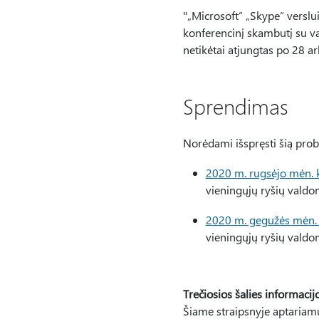
"„Microsoft“ „Skype“ verslu
konferencinį skambutį su va
netikėtai atjungtas po 28 a
Sprendimas
Norėdami išspręsti šią probl
2020 m. rugsėjo mėn. 
vieningųjų ryšių valdo
2020 m. gegužės mėn. 
vieningųjų ryšių valdo
Trečiosios šalies informac
Šiame straipsnyje aptariam