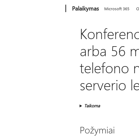
Microsoft
Palaikymas
Microsoft 365
O
Konferenc
arba 56 mi
telefono 
serverio l
Taikoma
Požymiai