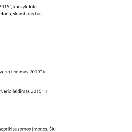
2015", kai vykdote
lefoną, skambutis bus
rverio leidimas 2019" ir
erverio leidimas 2015" ir
 nepriklausomos įmonės. Šių