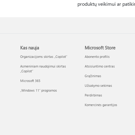
produktų veikimui ar patik
Kas nauja
Microsoft Store
Organizacijoms skirtas „Copilot“
Abonento profilis
Asmeniniam naudojimui skirtas
Atsisiuntimo centras
„Copilot“
Grąžinimas
Microsoft 365
Užsakymo sekimas
„Windows 11“ programos
Perdirbimas
Komercinės garantijos