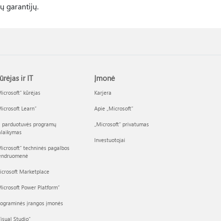
 garantijų.
ūrėjas ir IT
Įmonė
icrosoft“ kūrėjas
Karjera
icrosoft Learn“
Apie „Microsoft“
I parduotuvės programų
„Microsoft“ privatumas
alaikymas
Investuotojai
icrosoft“ techninės pagalbos
endruomenė
icrosoft Marketplace
icrosoft Power Platform“
rograminės įrangos įmonės
isual Studio“