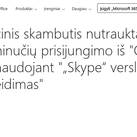
ffice
Produktai
Įrenginiai
Daugiau
Įsigyti „Microsoft 36
inis skambutis nutrauk
nučių prisijungimo iš "
naudojant "„Skype“ versl
eidimas"