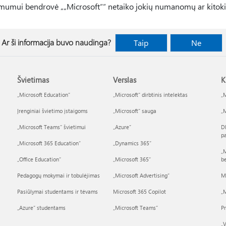
imumui bendrovė „„Microsoft““ netaiko jokių numanomų ar kitokių
Ar ši informacija buvo naudinga?
Taip
Ne
Švietimas
Verslas
K
„Microsoft Education“
„Microsoft“ dirbtinis intelektas
„M
Įrenginiai švietimo įstaigoms
„Microsoft“ sauga
„M
„Microsoft Teams“ švietimui
„Azure”
D
p
„Microsoft 365 Education“
„Dynamics 365“
„M
„Office Education“
„Microsoft 365“
b
Pedagogų mokymai ir tobulėjimas
„Microsoft Advertising“
M
Pasiūlymai studentams ir tėvams
Microsoft 365 Copilot
„M
„Azure“ studentams
„Microsoft Teams“
P
„V