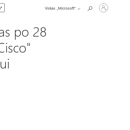
Prisijunkite
5“
Viskas „Microsoft“
prie
paskyros
tas po 28
Cisco"
ui