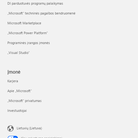
DI parduotuvės programų palaikymas
„Microsoft“ techninės pagalbos bendruomenė
Microsoft Marketplace
„Microsoft Power Platform“
Programinės įrangos įmonės
„Visual Studio“
Įmonė
Karjera
Apie „Microsoft“
„Microsoft“ privatumas
Investuotojai
Lietuvių (Lietuva)