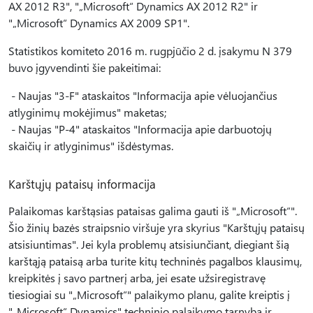
AX 2012 R3", "„Microsoft“ Dynamics AX 2012 R2" ir
"„Microsoft“ Dynamics AX 2009 SP1".
Statistikos komiteto 2016 m. rugpjūčio 2 d. įsakymu N 379
buvo įgyvendinti šie pakeitimai:
- Naujas "3-F" ataskaitos "Informacija apie vėluojančius
atlyginimų mokėjimus" maketas;
- Naujas "P-4" ataskaitos "Informacija apie darbuotojų
skaičių ir atlyginimus" išdėstymas.
Karštųjų pataisų informacija
Palaikomas karštąsias pataisas galima gauti iš "„Microsoft“".
Šio žinių bazės straipsnio viršuje yra skyrius "Karštųjų pataisų
atsisiuntimas". Jei kyla problemų atsisiunčiant, diegiant šią
karštąją pataisą arba turite kitų techninės pagalbos klausimų,
kreipkitės į savo partnerį arba, jei esate užsiregistravę
tiesiogiai su "„Microsoft“" palaikymo planu, galite kreiptis į
"„Microsoft“ Dynamics" techninio palaikymo tarnybą ir