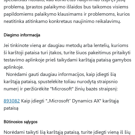
problemą. Įprastos palaikymo išlaidos bus taikomos visiems
papildomiems palaikymo klausimams ir problemoms, kurios
neatitinka atitinkamo konkretaus naujinimo reikalavimų.
Diegimo informacija
Jei tinkinote vieną ar daugiau metodų arba lentelių, kurioms
ši karštoji pataisa turi įtakos, turite šiuos pakeitimus pritaikyti
testavimo aplinkoje prieš taikydami karštąją pataisą gamybos
aplinkoje.
Norėdami gauti daugiau informacijos, kaip įdiegti šią
karštąją pataisą, spustelėkite toliau nurodytą straipsnio
numerį ir peržiūrėkite "Microsoft" žinių bazės straipsnį:
893082
Kaip įdiegti "„Microsoft“ Dynamics AX" karštąją
pataisą
Būtinosios sąlygos
Norėdami taikyti šią karštąją pataisą, turite įdiegti vieną iš šių