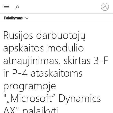
Prisijunk
Microsoft
prie
paskyro
Palaikymas
Rusijos darbuotojų
apskaitos modulio
atnaujinimas, skirtas 3-F
ir P-4 ataskaitoms
programoje
"„Microsoft“ Dynamics
AX" palaikyti