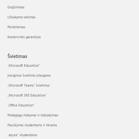
Grąžinimas
Užsakymo sekimas
Perdirbimas
Komercinės garantijos
Švietimas
„Microsoft Education“
Įrenginiai švietimo įstaigoms
„Microsoft Teams“ švietimui
„Microsoft 365 Education“
„Office Education“
Pedagogų mokymai ir tobulėjimas
Pasiūlymai studentams ir tėvams
„Azure“ studentams