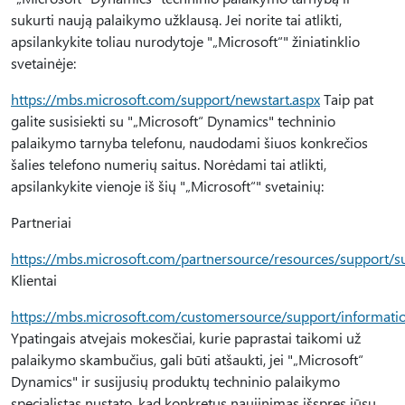
sukurti naują palaikymo užklausą. Jei norite tai atlikti,
apsilankykite toliau nurodytoje "„Microsoft“" žiniatinklio
svetainėje:
https://mbs.microsoft.com/support/newstart.aspx
Taip pat
galite susisiekti su "„Microsoft“ Dynamics" techninio
palaikymo tarnyba telefonu, naudodami šiuos konkrečios
šalies telefono numerių saitus. Norėdami tai atlikti,
apsilankykite vienoje iš šių "„Microsoft“" svetainių:
Partneriai
https://mbs.microsoft.com/partnersource/resources/support/
Klientai
https://mbs.microsoft.com/customersource/support/informati
Ypatingais atvejais mokesčiai, kurie paprastai taikomi už
palaikymo skambučius, gali būti atšaukti, jei "„Microsoft“
Dynamics" ir susijusių produktų techninio palaikymo
specialistas nustato, kad konkretus naujinimas išspręs jūsų