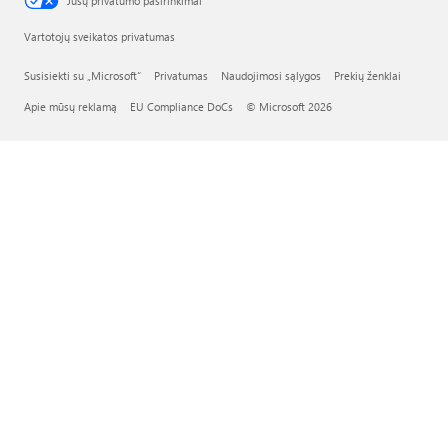
Jūsų privatumo pasirinkimai
Vartotojų sveikatos privatumas
Susisiekti su „Microsoft“
Privatumas
Naudojimosi sąlygos
Prekių ženklai
Apie mūsų reklamą
EU Compliance DoCs
© Microsoft 2026