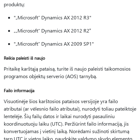
produktų:
"„Microsoft“ Dynamics AX 2012 R3"
„„Microsoft“ Dynamics AX 2012 R2‟
"„Microsoft“ Dynamics AX 2009 SP1"
Reikia paleisti iš naujo
Pritaikę karštąją pataisą, turite iš naujo paleisti taikomosios
programos objektų serverio (AOS) tarnybą.
Failo informacija
Visuotinėje šios karštosios pataisos versijoje yra failo
atributai (ar vėlesnio failo atributai), nurodyti toliau pateiktoje
lentelėje. Šių failų datos ir laikai nurodyti pasauliniu
koordinuotuoju laiku (UTC). Peržiūrint failo informaciją, jis
konvertuojamas į vietinį laiką. Norėdami sužinoti skirtumą
tarp UTC ir vietos laiko, naudokite valdymo skydo elemento