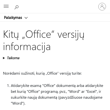
Prisijunk
Microsoft
prie
paskyro
Palaikymas
Kitų „Office“ versijų
informacija
Taikoma
Norėdami sužinoti, kurią „Office“ versiją turite:
Atidarykite esamą "Office" dokumentą arba atidarykite
bet kurią "Office" programą, pvz., "Word" ar "Excel", ir
sukurkite naują dokumentą (pavyzdžiuose naudojame
"Word").