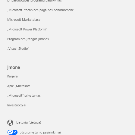
DI parduotuvės programų palaikymas
„Microsoft“ techninės pagalbos bendruomenė
Microsoft Marketplace
„Microsoft Power Platform“
Programinės įrangos įmonės
„Visual Studio“
Įmonė
Karjera
Apie „Microsoft“
„Microsoft“ privatumas
Investuotojai
Lietuvių (Lietuva)
Jūsų privatumo pasirinkimai