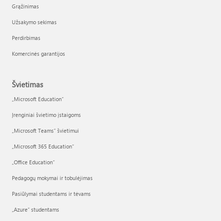
Grąžinimas
Užsakymo sekimas
Perdirbimas
Komercinės garantijos
Švietimas
„Microsoft Education“
Įrenginiai švietimo įstaigoms
„Microsoft Teams“ švietimui
„Microsoft 365 Education“
„Office Education“
Pedagogų mokymai ir tobulėjimas
Pasiūlymai studentams ir tėvams
„Azure“ studentams