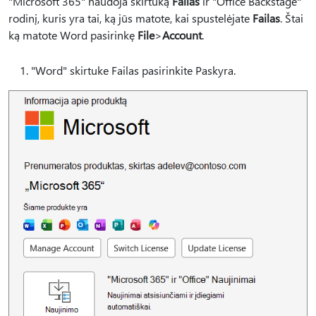
"Microsoft 365" naudoja skirtuką
Failas
ir "Office Backstage"
rodinį, kuris yra tai, ką jūs matote, kai spustelėjate
Failas
. Štai
ką matote Word pasirinkę
File
>
Account
.
"Word" skirtuke Failas pasirinkite Paskyra.