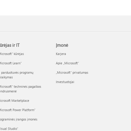
ūrėjas ir IT
Įmonė
icrosoft“ kūrėjas
Karjera
icrosoft Learn“
Apie „Microsoft“
I parduotuvės programų
„Microsoft“ privatumas
alaikymas
Investuotojai
icrosoft“ techninės pagalbos
endruomenė
icrosoft Marketplace
icrosoft Power Platform“
rograminės įrangos įmonės
isual Studio“