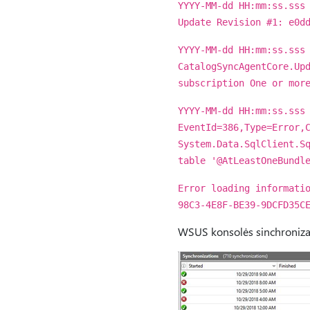
YYYY-MM-dd HH:mm:ss.sss
Update Revision #1: e0d
YYYY-MM-dd HH:mm:ss.sss
CatalogSyncAgentCore.Up
subscription One or mor
YYYY-MM-dd HH:mm:ss.sss
EventId=386,Type=Error,
System.Data.SqlClient.S
table '@AtLeastOneBundl
Error loading informati
98C3-4E8F-BE39-9DCFD35C
WSUS konsolės sinchronizav