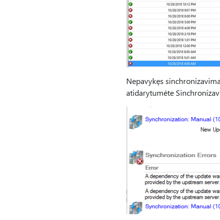
Nepavykęs sinchronizavimas 
atidarytumėte Sinchronizavi