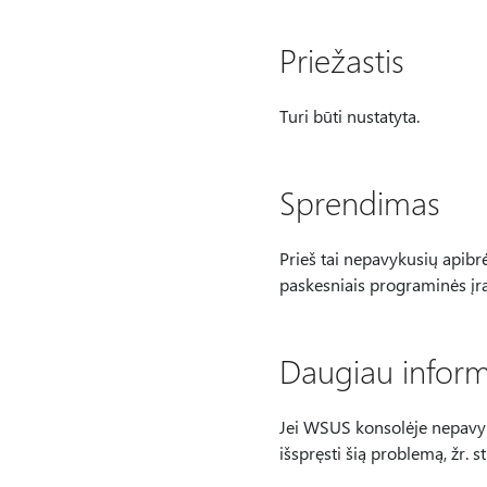
Priežastis
Turi būti nustatyta.
Sprendimas
Prieš tai nepavykusių apibr
paskesniais programinės įr
Daugiau inform
Jei WSUS konsolėje nepavykst
išspręsti šią problemą, žr. s