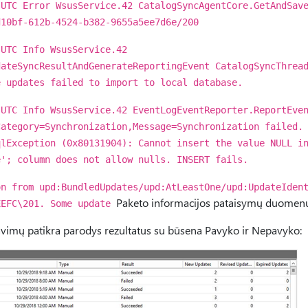
 UTC Error WsusService.42 CatalogSyncAgentCore.GetAndSav
d10bf-612b-4524-b382-9655a5ee7d6e/200
 UTC Info WsusService.42
dateSyncResultAndGenerateReportingEvent CatalogSyncThrea
e updates failed to import to local database.
 UTC Info WsusService.42 EventLogEventReporter.ReportEve
Category=Synchronization,Message=Synchronization failed.
qlException (0x80131904): Cannot insert the value NULL i
e'; column does not allow nulls. INSERT fails.
on from upd:BundledUpdates/upd:AtLeastOne/upd:UpdateIden
Paketo informacijos pataisymų duomenų 
EEFC\201. Some update
imų patikra parodys rezultatus su būsena Pavyko ir Nepavyko: