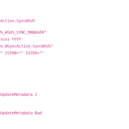
cAction.SyncWSUS
MS_WSUS_SYNC_MANAGER"
.ssss YYYY
on.WSyncAction.SyncWSUS"
"" ISTR8="" ISTR9=""
eUpdateMetadata 2
eUpdateMetadata Bad