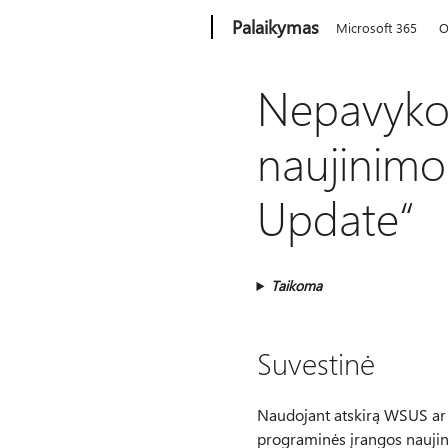
Microsoft
Palaikymas
Microsoft 365
O
Nepavyko 
naujinimo
Update“
Taikoma
Suvestinė
Naudojant atskirą WSUS ar „
programinės įrangos naujini