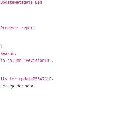
eUpdateMetadata Bad
dProcess: report
nt
 Reason:
nto column 'RevisionID',
tity for updateB55A761F-
bazėje dar nėra.