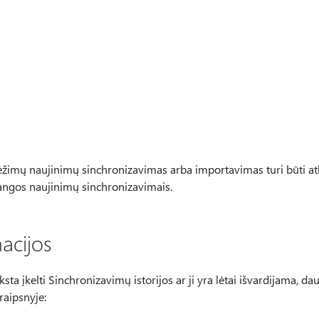
ėžimų naujinimų sinchronizavimas arba importavimas turi būti at
angos naujinimų sinchronizavimais.
acijos
a įkelti Sinchronizavimų istorijos ar ji yra lėtai išvardijama, da
traipsnyje: