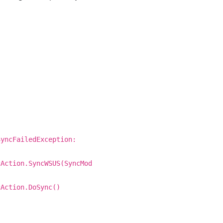
SyncFailedException:
cAction.SyncWSUS(SyncMod
cAction.DoSync()