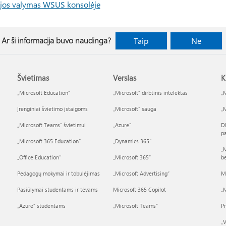
ijos valymas WSUS konsolėje
Ar ši informacija buvo naudinga?
Taip
Ne
Švietimas
Verslas
K
„Microsoft Education“
„Microsoft“ dirbtinis intelektas
„M
Įrenginiai švietimo įstaigoms
„Microsoft“ sauga
„M
„Microsoft Teams“ švietimui
„Azure”
D
p
„Microsoft 365 Education“
„Dynamics 365“
„M
„Office Education“
„Microsoft 365“
b
Pedagogų mokymai ir tobulėjimas
„Microsoft Advertising“
M
Pasiūlymai studentams ir tėvams
Microsoft 365 Copilot
„M
„Azure“ studentams
„Microsoft Teams“
P
„V