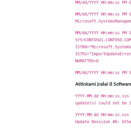
MM/dd/YYYY HH:mm:ss PM 
MM/dd/YYYY HH:mm:ss PM 
Microsoft.SystemsManage
MM/dd/YYYY HH:mm:ss PM 
SYS=CONTOSO1.CONTOSO.CO
ISTR0="Microsoft.System
ISTR1="ImportUpdateErro
NUMATTRS=0
MM/dd/YYYY HH:mm:ss PM 
Atitinkami įrašai iš Software
YYYY-MM-dd HH:mm:ss.sss
update(s) could not be 
YYYY-MM-dd HH:mm:ss.sss
Update Revision #0: b55