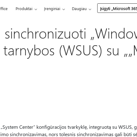
ffice
Produktai
Įrenginiai
Daugiau
Įsigyti „Microsoft 36
sinchronizuoti „Window
 tarnybos (WSUS) su „„M
System Center“ konfigūracijos tvarkyklę, integruotą su WSUS, gal
mo sinchronizavimas, nors tolesnis sinchronizavimas gali būti sė