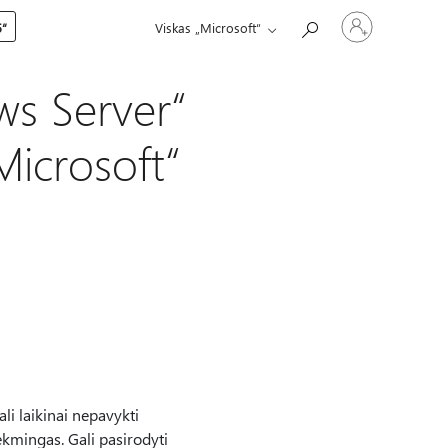
Prisijunkite
5“
Viskas „Microsoft“
prie
paskyros
s Server“
icrosoft“
i laikinai nepavykti
kmingas. Gali pasirodyti