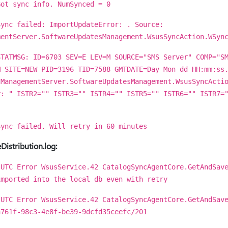
Got sync info. NumSynced = 0
Sync failed: ImportUpdateError: . Source:
mentServer.SoftwareUpdatesManagement.WsusSyncAction.WSyn
STATMSG: ID=6703 SEV=E LEV=M SOURCE="SMS Server" COMP="S
M SITE=NEW PID=3196 TID=7588 GMTDATE=Day Mon dd HH:mm:ss
sManagementServer.SoftwareUpdatesManagement.WsusSyncActi
r: " ISTR2="" ISTR3="" ISTR4="" ISTR5="" ISTR6="" ISTR7=
Sync failed. Will retry in 60 minutes
Distribution.log:
 UTC Error WsusService.42 CatalogSyncAgentCore.GetAndSav
imported into the local db even with retry
 UTC Error WsusService.42 CatalogSyncAgentCore.GetAndSav
a761f-98c3-4e8f-be39-9dcfd35ceefc/201