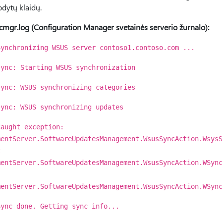
odytų klaidų.
cmgr.log (Configuration Manager svetainės serverio žurnalo):
Synchronizing WSUS server contoso1.contoso.com ...
sync: Starting WSUS synchronization
sync: WSUS synchronizing categories
sync: WSUS synchronizing updates
Caught exception:
mentServer.SoftwareUpdatesManagement.WsusSyncAction.Wsys
t
mentServer.SoftwareUpdatesManagement.WsusSyncAction.WSyn
mentServer.SoftwareUpdatesManagement.WsusSyncAction.WSyn
Sync done. Getting sync info...