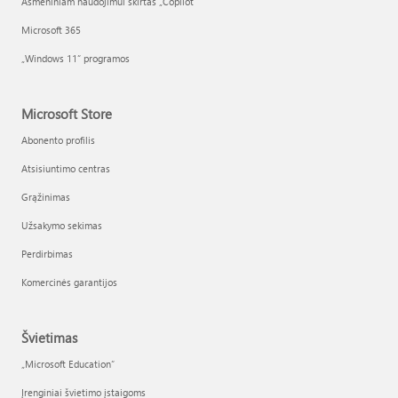
Asmeniniam naudojimui skirtas „Copilot“
Microsoft 365
„Windows 11“ programos
Microsoft Store
Abonento profilis
Atsisiuntimo centras
Grąžinimas
Užsakymo sekimas
Perdirbimas
Komercinės garantijos
Švietimas
„Microsoft Education“
Įrenginiai švietimo įstaigoms