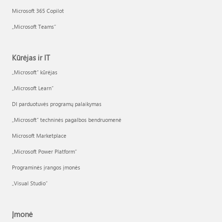
Microsoft 365 Copilot
„Microsoft Teams“
Kūrėjas ir IT
„Microsoft“ kūrėjas
„Microsoft Learn“
DI parduotuvės programų palaikymas
„Microsoft“ techninės pagalbos bendruomenė
Microsoft Marketplace
„Microsoft Power Platform“
Programinės įrangos įmonės
„Visual Studio“
Įmonė