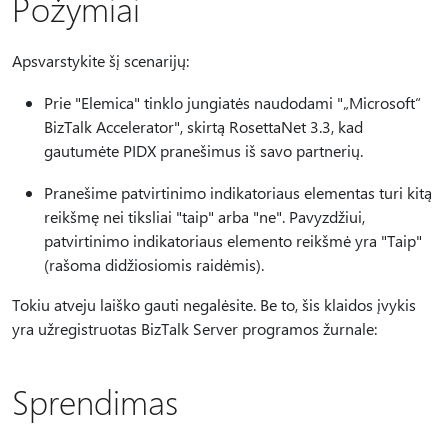
Požymiai
Apsvarstykite šį scenarijų:
Prie "Elemica" tinklo jungiatės naudodami "„Microsoft“
BizTalk Accelerator", skirtą RosettaNet 3.3, kad
gautumėte PIDX pranešimus iš savo partnerių.
Pranešime patvirtinimo indikatoriaus elementas turi kitą
reikšmę nei tiksliai "taip" arba "ne". Pavyzdžiui,
patvirtinimo indikatoriaus elemento reikšmė yra "Taip"
(rašoma didžiosiomis raidėmis).
Tokiu atveju laiško gauti negalėsite. Be to, šis klaidos įvykis
yra užregistruotas BizTalk Server programos žurnale:
Sprendimas