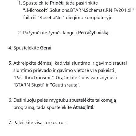
Spustelėkite
Pridėti
, tada pasirinkite
"„Microsoft“.Solutions.BTARN.Schemas.RNIFv201.dll"
failą iš "RosettaNet" diegimo kompiuteryje.
Pažymėkite žymės langelį
Perrašyti viską
.
Spustelėkite
Gerai
.
Atkreipkite dėmesį, kad visi siuntimo ir gavimo srautai
siuntimo prievado ir gavimo vietose yra pakeisti į
"PassthruTransmit". Grąžinkite šiuos vamzdynus į
"BTARN Siųsti" ir "Gauti srautą".
Dešiniuoju pelės mygtuku spustelėkite taikomąją
programą, tada spustelėkite
Atnaujinti
.
Paleiskite visas orkestrus.