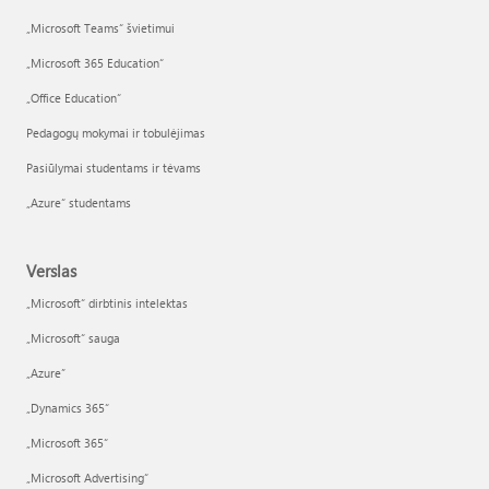
„Microsoft Teams“ švietimui
„Microsoft 365 Education“
„Office Education“
Pedagogų mokymai ir tobulėjimas
Pasiūlymai studentams ir tėvams
„Azure“ studentams
Verslas
„Microsoft“ dirbtinis intelektas
„Microsoft“ sauga
„Azure”
„Dynamics 365“
„Microsoft 365“
„Microsoft Advertising“