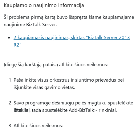
Kaupiamojo naujinimo informacija
Ši problema pirmą kartą buvo išspręsta šiame kaupiamajame
naujinime BizTalk Server:
2 kaupiamasis naujinimas, skirtas "BizTalk Server 2013
R2"
Įdiegę šią karštąją pataisą atlikite šiuos veiksmus:
Pašalinkite visus orkestrus ir siuntimo prievadus bei
išjunkite visas gavimo vietas.
Savo programoje dešiniuoju pelės mygtuku spustelėkite
Ištekliai
, tada spustelėkite Add-BizTalk> rinkiniai.
Atlikite šiuos veiksmus: