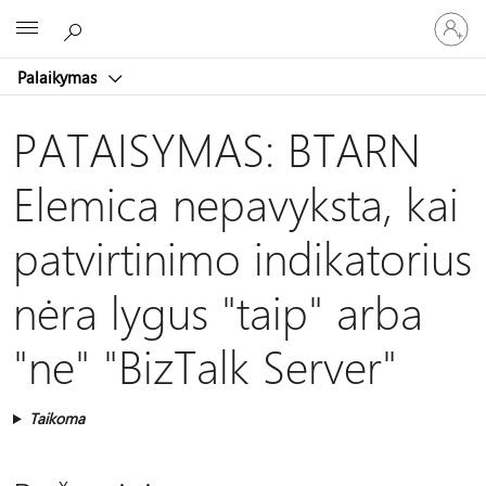
Prisijunk
Microsoft
prie
paskyro
Palaikymas
PATAISYMAS: BTARN
Elemica nepavyksta, kai
patvirtinimo indikatorius
nėra lygus "taip" arba
"ne" "BizTalk Server"
Taikoma