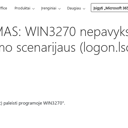
ffice
Produktai
Įrenginiai
Daugiau
Įsigyti „Microsoft 36
S: WIN3270 nepavyksta
mo scenarijaus (logon.ls
sc) paleisti programoje WIN3270".