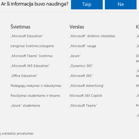
Ar ši informacija buvo naudinga?
Taip
Ne
Švietimas
Verslas
K
„Microsoft Education“
„Microsoft“ dirbtinis intelektas
„M
Įrenginiai švietimo įstaigoms
„Microsoft“ sauga
„M
„Microsoft Teams“ švietimui
„Azure”
D
p
„Microsoft 365 Education“
„Dynamics 365“
„M
„Office Education“
„Microsoft 365“
b
Pedagogų mokymai ir tobulėjimas
„Microsoft Advertising“
M
Pasiūlymai studentams ir tėvams
Microsoft 365 Copilot
„M
„Azure“ studentams
„Microsoft Teams“
P
„V
ų sveikatos privatumas