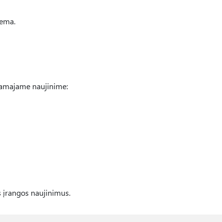
lema.
iamajame naujinime:
 įrangos naujinimus.