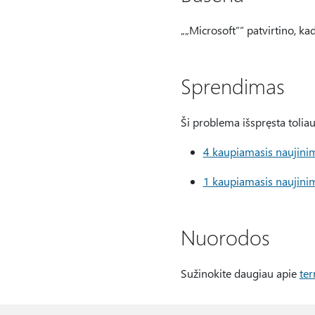
„„Microsoft““ patvirtino, ka
Sprendimas
Ši problema išspręsta toli
4 kaupiamasis naujinim
1 kaupiamasis naujinim
Nuorodos
Sužinokite daugiau apie
te