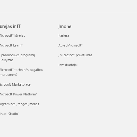
ūrėjas ir IT
Įmonė
icrosoft“ kūrėjas
Karjera
icrosoft Learn“
Apie „Microsoft“
I parduotuvės programų
„Microsoft“ privatumas
alaikymas
Investuotojai
icrosoft“ techninės pagalbos
endruomenė
icrosoft Marketplace
icrosoft Power Platform“
rograminės įrangos įmonės
isual Studio“