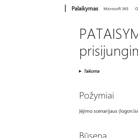
Microsoft
Palaikymas
Microsoft 365
O
PATAISYMA
prisijungi
Taikoma
Požymiai
Įėjimo scenarijaus (logon.l
Būsena