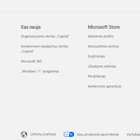
Kas nauja
Microsoft Store
Organizacijoms skirtas „Copilot“
Abonento profilis
Asmeniniam naudojimui skirtas
Atsisiuntimo centras
„Copilot“
Grąžinimas
Microsoft 365
Užsakymo sekimas
„Windows 11“ programos
Perdirbimas
Komercinės garantijos
Lietuvių (Lietuva)
Jūsų privatumo pasirinkimai
Vartotoj