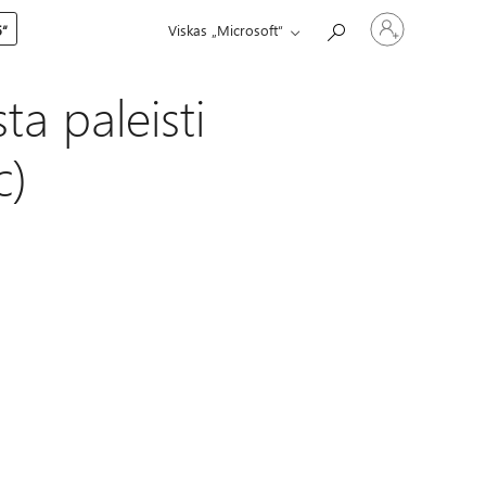
Prisijunkite
5“
Viskas „Microsoft“
prie
paskyros
 paleisti
c)