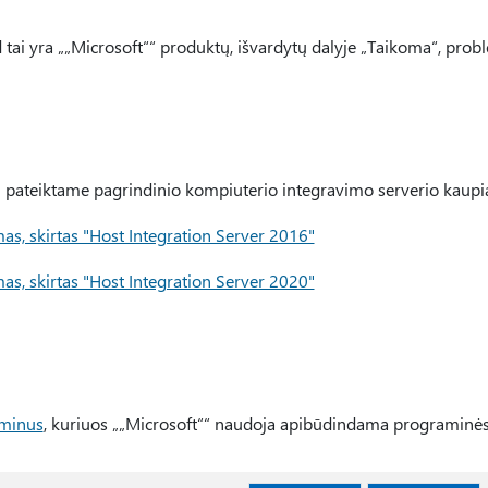
d tai yra „„Microsoft““ produktų, išvardytų dalyje „Taikoma“, prob
au pateiktame pagrindinio kompiuterio integravimo serverio kaup
as, skirtas "Host Integration Server 2016"
as, skirtas "Host Integration Server 2020"
rminus
, kuriuos „„Microsoft““ naudoja apibūdindama programinės