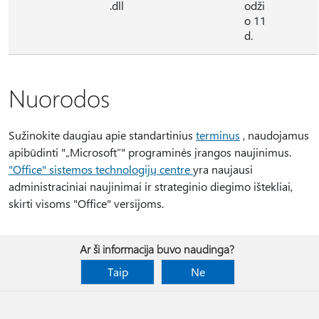
.dll
odži
o 11
d.
Nuorodos
Sužinokite daugiau apie standartinius
terminus
, naudojamus
apibūdinti "„Microsoft“" programinės įrangos naujinimus.
"Office" sistemos technologijų centre
yra naujausi
administraciniai naujinimai ir strateginio diegimo ištekliai,
skirti visoms "Office" versijoms.
Ar ši informacija buvo naudinga?
Taip
Ne