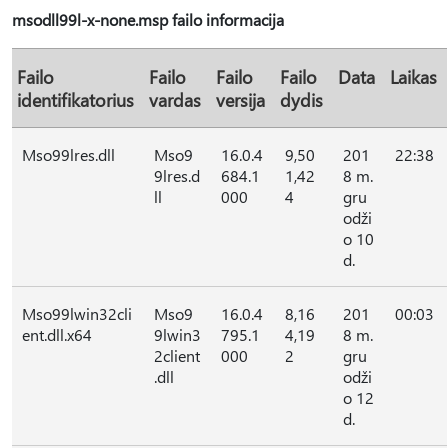
msodll99l-x-none.msp failo informacija
Failo
Failo
Failo
Failo
Data
Laikas
identifikatorius
vardas
versija
dydis
Mso99lres.dll
Mso9
16.0.4
9,50
201
22:38
9lres.d
684.1
1,42
8 m.
ll
000
4
gru
odži
o 10
d.
Mso99lwin32cli
Mso9
16.0.4
8,16
201
00:03
ent.dll.x64
9lwin3
795.1
4,19
8 m.
2client
000
2
gru
.dll
odži
o 12
d.