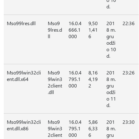
d.
Mso99lres.dll
Mso9
16.0.4
9,50
201
22:36
9lres.d
666.1
1,41
8 m.
ll
000
6
gru
odži
o 10
d.
Mso99lwin32cli
Mso9
16.0.4
8,16
201
23:26
ent.dll.x64
9lwin3
795.1
4,19
8 m.
2client
000
2
gru
.dll
odži
o 11
d.
Mso99lwin32cli
Mso9
16.0.4
5,86
201
23:30
ent.dll.x86
9lwin3
795.1
6,33
8 m.
2client
000
6
gru