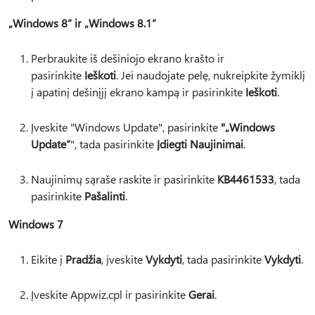
„Windows 8“ ir „Windows 8.1“
Perbraukite iš dešiniojo ekrano krašto ir
pasirinkite
Ieškoti
. Jei naudojate pelę, nukreipkite žymiklį
į apatinį dešinįjį ekrano kampą ir pasirinkite
Ieškoti
.
Įveskite "Windows Update", pasirinkite
"„Windows
Update“
", tada pasirinkite
Įdiegti Naujinimai
.
Naujinimų sąraše raskite ir pasirinkite
KB4461533
, tada
pasirinkite
Pašalinti
.
Windows 7
Eikite į
Pradžia
, įveskite
Vykdyti
, tada pasirinkite
Vykdyti
.
Įveskite Appwiz.cpl ir pasirinkite
Gerai
.