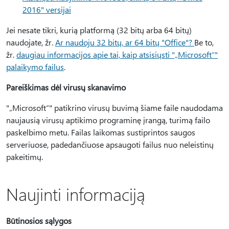
2016" versijai
Jei nesate tikri, kurią platformą (32 bitų arba 64 bitų)
naudojate, žr.
Ar naudoju 32 bitų, ar 64 bitų "Office"?
Be to,
žr.
daugiau informacijos apie tai, kaip atsisiųsti "„Microsoft“"
palaikymo failus
.
Pareiškimas dėl virusų skanavimo
"„Microsoft“" patikrino virusų buvimą šiame faile naudodama
naujausią virusų aptikimo programinę įrangą, turimą failo
paskelbimo metu. Failas laikomas sustiprintos saugos
serveriuose, padedančiuose apsaugoti failus nuo neleistinų
pakeitimų.
Naujinti informaciją
Būtinosios sąlygos