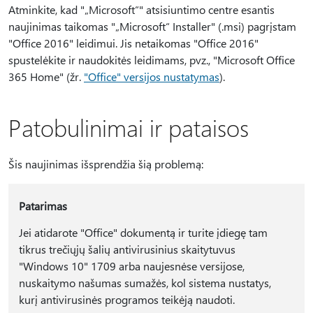
Atminkite, kad "„Microsoft“" atsisiuntimo centre esantis
naujinimas taikomas "„Microsoft“ Installer" (.msi) pagrįstam
"Office 2016" leidimui. Jis netaikomas "Office 2016"
spustelėkite ir naudokitės leidimams, pvz., "Microsoft Office
365 Home" (žr.
"Office" versijos nustatymas
).
Patobulinimai ir pataisos
Šis naujinimas išsprendžia šią problemą:
Patarimas
Jei atidarote "Office" dokumentą ir turite įdiegę tam
tikrus trečiųjų šalių antivirusinius skaitytuvus
"Windows 10" 1709 arba naujesnėse versijose,
nuskaitymo našumas sumažės, kol sistema nustatys,
kurį antivirusinės programos teikėją naudoti.