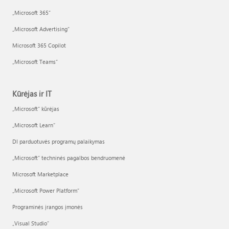
„Microsoft 365“
„Microsoft Advertising“
Microsoft 365 Copilot
„Microsoft Teams“
Kūrėjas ir IT
„Microsoft“ kūrėjas
„Microsoft Learn“
DI parduotuvės programų palaikymas
„Microsoft“ techninės pagalbos bendruomenė
Microsoft Marketplace
„Microsoft Power Platform“
Programinės įrangos įmonės
„Visual Studio“