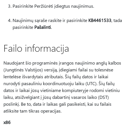
Pasirinkite Peržiūrėti įdiegtus naujinimus.
Naujinimų sąraše raskite ir pasirinkite
KB4461533
, tada
pasirinkite
Pašalinti
.
Failo informacija
Naudojant šio programinės įrangos naujinimo anglų kalbos
(Jungtinės Valstijos) versiją, įdiegiami failai su tolesnėse
lentelėse išvardytais atributais. Šių failų datos ir laikai
nurodyti pasauliniu koordinuotuoju laiku (UTC). Šių failų
datos ir laikai jūsų vietiniame kompiuteryje rodomi vietiniu
laiku, atsižvelgiant į jūsų dabartinį vasaros laiko (DST)
poslinkį. Be to, data ir laikas gali pasikeisti, kai su failais
atliksite tam tikras operacijas.
x86