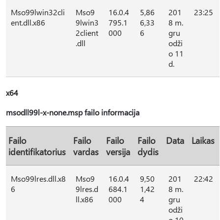
Mso99lwin32cli
Mso9
16.0.4
5,86
201
23:25
ent.dll.x86
9lwin3
795.1
6,33
8 m.
2client
000
6
gru
.dll
odži
o 11
d.
x64
msodll99l-x-none.msp failo informacija
Failo
Failo
Failo
Failo
Data
Laikas
identifikatorius
vardas
versija
dydis
Mso99lres.dll.x8
Mso9
16.0.4
9,50
201
22:42
6
9lres.d
684.1
1,42
8 m.
ll.x86
000
4
gru
odži
o 10