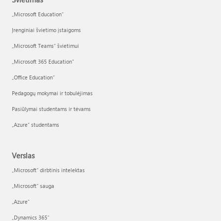
„Microsoft Education“
Įrenginiai švietimo įstaigoms
„Microsoft Teams“ švietimui
„Microsoft 365 Education“
„Office Education“
Pedagogų mokymai ir tobulėjimas
Pasiūlymai studentams ir tėvams
„Azure“ studentams
Verslas
„Microsoft“ dirbtinis intelektas
„Microsoft“ sauga
„Azure”
„Dynamics 365“