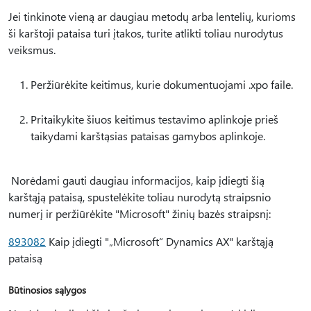
Jei tinkinote vieną ar daugiau metodų arba lentelių, kurioms
ši karštoji pataisa turi įtakos, turite atlikti toliau nurodytus
veiksmus.
Peržiūrėkite keitimus, kurie dokumentuojami .xpo faile.
Pritaikykite šiuos keitimus testavimo aplinkoje prieš
taikydami karštąsias pataisas gamybos aplinkoje.
Norėdami gauti daugiau informacijos, kaip įdiegti šią
karštąją pataisą, spustelėkite toliau nurodytą straipsnio
numerį ir peržiūrėkite "Microsoft" žinių bazės straipsnį:
893082
Kaip įdiegti "„Microsoft“ Dynamics AX" karštąją
pataisą
Būtinosios sąlygos