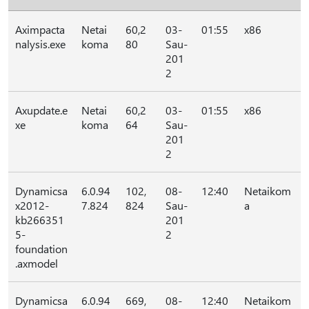
Aximpacta
Netai
60,2
03-
01:55
x86
nalysis.exe
koma
80
Sau-
201
2
Axupdate.e
Netai
60,2
03-
01:55
x86
xe
koma
64
Sau-
201
2
Dynamicsa
6.0.94
102,
08-
12:40
Netaikom
x2012-
7.824
824
Sau-
a
kb266351
201
5-
2
foundation
.axmodel
Dynamicsa
6.0.94
669,
08-
12:40
Netaikom