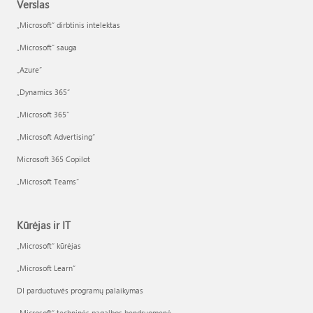
Verslas
„Microsoft“ dirbtinis intelektas
„Microsoft“ sauga
„Azure”
„Dynamics 365“
„Microsoft 365“
„Microsoft Advertising“
Microsoft 365 Copilot
„Microsoft Teams“
Kūrėjas ir IT
„Microsoft“ kūrėjas
„Microsoft Learn“
DI parduotuvės programų palaikymas
„Microsoft“ techninės pagalbos bendruomenė