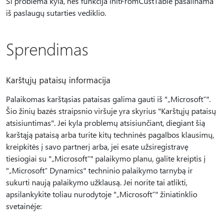
Ši problema kyla, nes funkcija initFromCustTable pašalinama
iš paslaugų sutarties vediklio.
Sprendimas
Karštųjų pataisų informacija
Palaikomas karštąsias pataisas galima gauti iš "„Microsoft“".
Šio žinių bazės straipsnio viršuje yra skyrius "Karštųjų pataisų
atsisiuntimas". Jei kyla problemų atsisiunčiant, diegiant šią
karštąją pataisą arba turite kitų techninės pagalbos klausimų,
kreipkitės į savo partnerį arba, jei esate užsiregistravę
tiesiogiai su "„Microsoft“" palaikymo planu, galite kreiptis į
"„Microsoft“ Dynamics" techninio palaikymo tarnybą ir
sukurti naują palaikymo užklausą. Jei norite tai atlikti,
apsilankykite toliau nurodytoje "„Microsoft“" žiniatinklio
svetainėje: