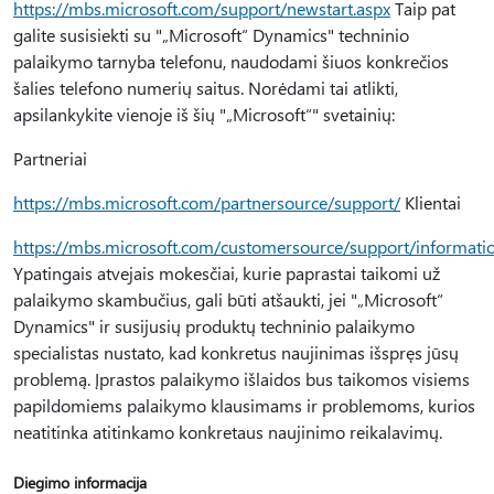
https://mbs.microsoft.com/support/newstart.aspx
Taip pat
galite susisiekti su "„Microsoft“ Dynamics" techninio
palaikymo tarnyba telefonu, naudodami šiuos konkrečios
šalies telefono numerių saitus. Norėdami tai atlikti,
apsilankykite vienoje iš šių "„Microsoft“" svetainių:
Partneriai
https://mbs.microsoft.com/partnersource/support/
Klientai
https://mbs.microsoft.com/customersource/support/informati
Ypatingais atvejais mokesčiai, kurie paprastai taikomi už
palaikymo skambučius, gali būti atšaukti, jei "„Microsoft“
Dynamics" ir susijusių produktų techninio palaikymo
specialistas nustato, kad konkretus naujinimas išspręs jūsų
problemą. Įprastos palaikymo išlaidos bus taikomos visiems
papildomiems palaikymo klausimams ir problemoms, kurios
neatitinka atitinkamo konkretaus naujinimo reikalavimų.
Diegimo informacija