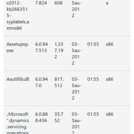
x2012-
7.824
608
Sau-
a
kb266351
201
5-
2
syplabels.a
xmodel
Axsetupsp.
6.0.94
1,33
03-
01:55
x86
exe
7.513
7,19
Sau-
2
201
2
Axutillib.dll
6.0.94
817,
03-
01:55
x86
7.0
512
Sau-
201
2
„Microsoft
6.0.88
35,7
03-
01:55
x86
“.dynamics
8.436
52
Sau-
.servicing.
201
operations
2