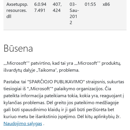
Axsetupsp.
6.0.94
407,
03-
01:55
x86
resources.
7.491
424
Sau-
dll
201
2
Būsena
„„Microsoft““ patvirtino, kad tai yra „„Microsoft““ produktų,
išvardytų dalyje „Taikoma“, problema.
Pastaba: tai "SPARČIOJO PUBLIKAVIMO" straipsnis, sukurtas
tiesiogiai iš "„Microsoft“" palaikymo organizacijos. Čia
pateikta informacija pateikiama tokia, kokia yra, reaguojant į
kylančias problemas. Dėl greito jos pateikimo medžiagoje
gali būti spausdinimo klaidų ir ji gali būti peržiūrėta bet
kuriuo metu be išankstinio įspėjimo. Dėl kitų aplinkybių žr.
Naudojimo sąlygas
.