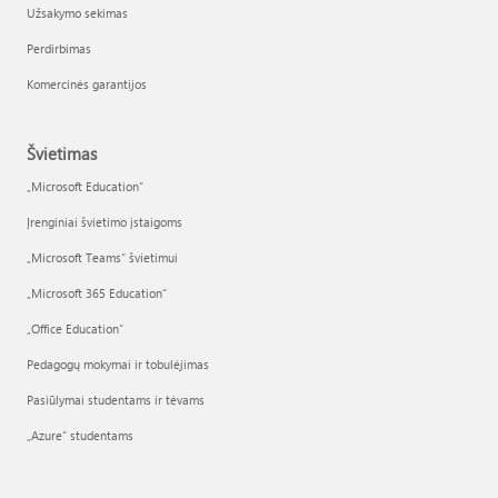
Užsakymo sekimas
Perdirbimas
Komercinės garantijos
Švietimas
„Microsoft Education“
Įrenginiai švietimo įstaigoms
„Microsoft Teams“ švietimui
„Microsoft 365 Education“
„Office Education“
Pedagogų mokymai ir tobulėjimas
Pasiūlymai studentams ir tėvams
„Azure“ studentams