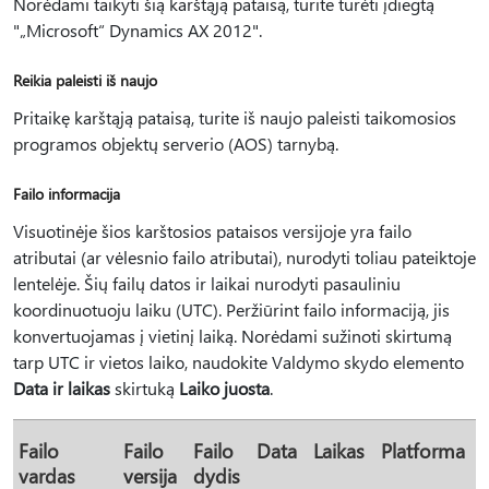
Norėdami taikyti šią karštąją pataisą, turite turėti įdiegtą
"„Microsoft“ Dynamics AX 2012".
Reikia paleisti iš naujo
Pritaikę karštąją pataisą, turite iš naujo paleisti taikomosios
programos objektų serverio (AOS) tarnybą.
Failo informacija
Visuotinėje šios karštosios pataisos versijoje yra failo
atributai (ar vėlesnio failo atributai), nurodyti toliau pateiktoje
lentelėje. Šių failų datos ir laikai nurodyti pasauliniu
koordinuotuoju laiku (UTC). Peržiūrint failo informaciją, jis
konvertuojamas į vietinį laiką. Norėdami sužinoti skirtumą
tarp UTC ir vietos laiko, naudokite Valdymo skydo elemento
Data ir laikas
skirtuką
Laiko juosta
.
Failo
Failo
Failo
Data
Laikas
Platforma
vardas
versija
dydis