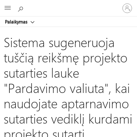
Prisijunk
Microsoft
prie
paskyro
Palaikymas
Sistema sugeneruoja
tuščią reikšmę projekto
sutarties lauke
"Pardavimo valiuta", kai
naudojate aptarnavimo
sutarties vediklį kurdami
projekto sutartį