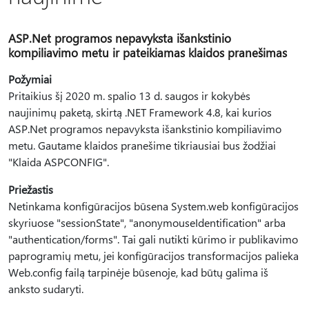
ASP.Net programos nepavyksta išankstinio
kompiliavimo metu ir pateikiamas klaidos pranešimas
Požymiai
Pritaikius šį 2020 m. spalio 13 d. saugos ir kokybės
naujinimų paketą, skirtą .NET Framework 4.8, kai kurios
ASP.Net programos nepavyksta išankstinio kompiliavimo
metu. Gautame klaidos pranešime tikriausiai bus žodžiai
"Klaida ASPCONFIG".
Priežastis
Netinkama konfigūracijos būsena System.web konfigūracijos
skyriuose "sessionState", "anonymouseIdentification" arba
"authentication/forms". Tai gali nutikti kūrimo ir publikavimo
paprogramių metu, jei konfigūracijos transformacijos palieka
Web.config failą tarpinėje būsenoje, kad būtų galima iš
anksto sudaryti.