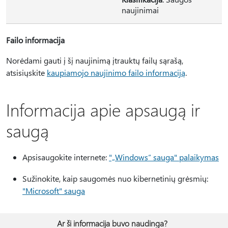
naujinimai
Failo informacija
Norėdami gauti į šį naujinimą įtrauktų failų sąrašą,
atsisiųskite
kaupiamojo naujinimo failo informaciją
.
Informacija apie apsaugą ir
saugą
Apsisaugokite internete:
"„Windows“ sauga" palaikymas
Sužinokite, kaip saugomės nuo kibernetinių grėsmių:
"Microsoft" sauga
Ar ši informacija buvo naudinga?