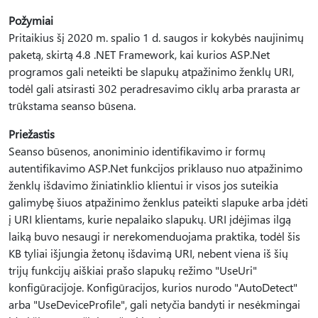
Požymiai
Pritaikius šį 2020 m. spalio 1 d. saugos ir kokybės naujinimų
paketą, skirtą 4.8 .NET Framework, kai kurios ASP.Net
programos gali neteikti be slapukų atpažinimo ženklų URI,
todėl gali atsirasti 302 peradresavimo ciklų arba prarasta ar
trūkstama seanso būsena.
Priežastis
Seanso būsenos, anoniminio identifikavimo ir formų
autentifikavimo ASP.Net funkcijos priklauso nuo atpažinimo
ženklų išdavimo žiniatinklio klientui ir visos jos suteikia
galimybę šiuos atpažinimo ženklus pateikti slapuke arba įdėti
į URI klientams, kurie nepalaiko slapukų. URI įdėjimas ilgą
laiką buvo nesaugi ir nerekomenduojama praktika, todėl šis
KB tyliai išjungia žetonų išdavimą URI, nebent viena iš šių
trijų funkcijų aiškiai prašo slapukų režimo "UseUri"
konfigūracijoje. Konfigūracijos, kurios nurodo "AutoDetect"
arba "UseDeviceProfile", gali netyčia bandyti ir nesėkmingai