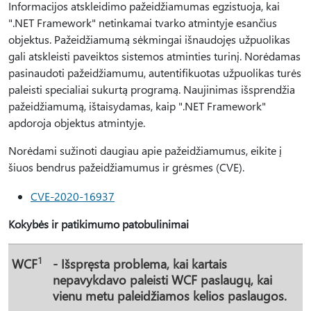
Informacijos atskleidimo pažeidžiamumas egzistuoja, kai
".NET Framework" netinkamai tvarko atmintyje esančius
objektus. Pažeidžiamumą sėkmingai išnaudojęs užpuolikas
gali atskleisti paveiktos sistemos atminties turinį. Norėdamas
pasinaudoti pažeidžiamumu, autentifikuotas užpuolikas turės
paleisti specialiai sukurtą programą. Naujinimas išsprendžia
pažeidžiamumą, ištaisydamas, kaip ".NET Framework"
apdoroja objektus atmintyje.
Norėdami sužinoti daugiau apie pažeidžiamumus, eikite į
šiuos bendrus pažeidžiamumus ir grėsmes (CVE).
CVE-2020-16937
Kokybės ir patikimumo patobulinimai
1
WCF
- Išspręsta problema, kai kartais
nepavykdavo paleisti WCF paslaugų, kai
vienu metu paleidžiamos kelios paslaugos.