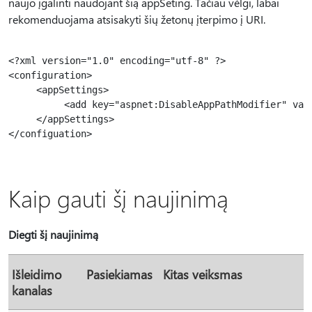
naujo įgalinti naudojant šią appSeting. Tačiau vėlgi, labai
rekomenduojama atsisakyti šių žetonų įterpimo į URI.
<?xml version="1.0" encoding="utf-8" ?>

<configuration>

     <appSettings>

          <add key="aspnet:DisableAppPathModifier" valu
     </appSettings>

</configuation>

Kaip gauti šį naujinimą
Diegti šį naujinimą
Išleidimo
Pasiekiamas
Kitas veiksmas
kanalas