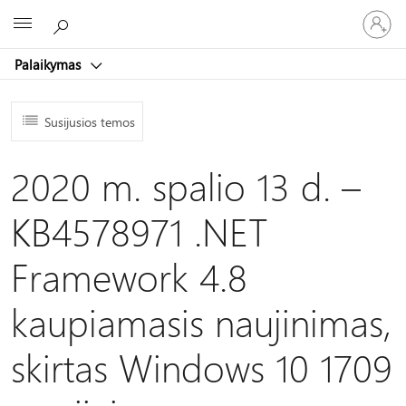
Prisijunk
Microsoft
prie
paskyro
Palaikymas
Susijusios temos
2020 m. spalio 13 d. –
KB4578971 .NET
Framework 4.8
kaupiamasis naujinimas,
skirtas Windows 10 1709