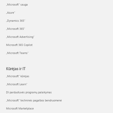
„Microsoft“ sauga
„Azure”
„Dynamics 365“
„Microsoft 365“
„Microsoft Advertising“
Microsoft 365 Copilot
„Microsoft Teams“
Kūrėjas ir IT
„Microsoft“ kūrėjas
„Microsoft Learn“
DI parduotuvės programų palaikymas
„Microsoft“ techninės pagalbos bendruomenė
Microsoft Marketplace