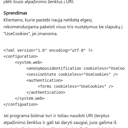
įdėti šiuos atpažinimo ženklus į URI.
Sprendimas
Klientams, kurie pastebi naują netikėtą elgesį,
rekomenduojama pakeisti visus tris nustatymus be slapukų į
"UseCookies", jei įmanoma.
<?xml version="1.0" encoding="utf-8" ?>

<configuration>

     <system.web>

          <anonymousidentification cookieless="UseCooki
          <sessionState cookieless="UseCookies" />

          <authentication>

               <forms cookieless="UseCookies" />

          </authentication>

     </system.web>

Jei programa būtinai turi ir toliau naudoti URI įterptus
atpažinimo ženklus ir gali tai daryti saugiai, juos galima iš