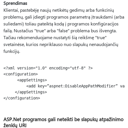
Sprendimas
Klientai, pastebėję naujų netikėtų gedimų arba funkcinių
problemų, gali įdiegti programos parametrą įtraukdami (arba
suliedami) toliau pateiktą kodą į programos konfigūracijos
failą. Nustačius "true" arba "false" problema bus išvengta.
Tačiau rekomenduojame nustatyti šią reikšmę "true"
svetainėse, kurios nepriklauso nuo slapukų nenaudojančių
funkcijų.
<?xml version="1.0" encoding="utf-8" ?>

<configuration>

      <appSettings>

          <add key=”aspnet:DisableAppPathModifier” valu
     </appSettings>

</configuration>

ASP.Net programos gali neteikti be slapukų atpažinimo
ženklų URI