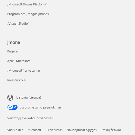
„Microsoft Power Platform“
Programinės įrangos įmonės
„Visual Studio“
Įmonė
Karjera
Apie „Microsoft“
„Microsoft“ privatumas
Investuotojai
Lietuvių (Lietuva)
Jūsų privatumo pasirinkimai
Vartotojų sveikatos privatumas
Susisiekti su „Microsoft“
Privatumas
Naudojimosi sąlygos
Prekių ženklai