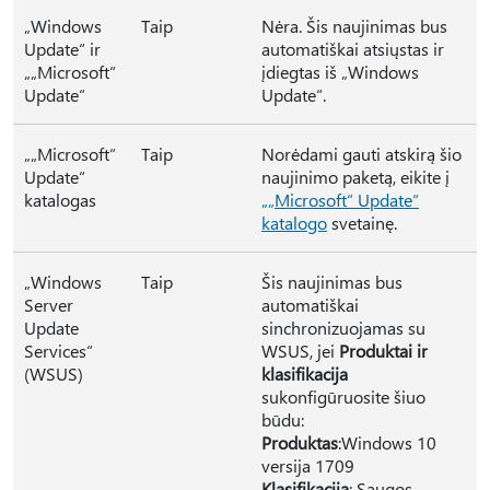
„Windows
Taip
Nėra. Šis naujinimas bus
Update“ ir
automatiškai atsiųstas ir
„„Microsoft“
įdiegtas iš „Windows
Update“
Update“.
„„Microsoft“
Taip
Norėdami gauti atskirą šio
Update“
naujinimo paketą, eikite į
katalogas
„„Microsoft“ Update“
katalogo
svetainę.
„Windows
Taip
Šis naujinimas bus
Server
automatiškai
Update
sinchronizuojamas su
Services“
WSUS, jei
Produktai ir
(WSUS)
klasifikacija
sukonfigūruosite šiuo
būdu:
Produktas
:Windows 10
versija 1709
Klasifikacija
: Saugos