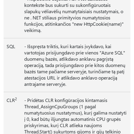
kontekste bus sukurti su sukonfigūruotais
slapukų vėliavėlių numatytaisiais nustatymais, o
ne . NET stiliaus primityvios numatytosios
funkcijos, atitinkančios "new HttpCookie(name)"
veikimą.
SQL
- Išspręsta triktis, kuri kartais įvykdavo, kai
vartotojas prisijungdavo prie vienos "Azure SQL"
duomenų bazės, atlikdavo anklavu pagrįstą
operaciją, tada prisijungdavo prie kitos duomenų
bazės tame pačiame serveryje, turinčiame tą patį
atestacijos URL ir atlikdavo anklavo operaciją
antrajame serveryje.
2
CLR
- Pridėtas CLR konfigūracijos kintamasis
Thread_AssignCpuGroups (1 pagal
numatytuosius nustatymus), kurį galima nustatyti
į 0, kad būtų išjungtas automatinis CPU grupės
priskyrimas, kurį CLR atlieka naujoms
Thread.Start() sukurtoms gijoms ir gijų telkinio