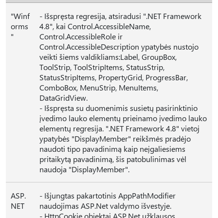
"Winf
- Išspręsta regresija, atsiradusi ".NET Framework
orms
4.8", kai Control.AccessibleName,
"
Control.AccessibleRole ir
Control.AccessibleDescription ypatybės nustojo
veikti šiems valdikliams:Label, GroupBox,
ToolStrip, ToolStripItems, StatusStrip,
StatusStripItems, PropertyGrid, ProgressBar,
ComboBox, MenuStrip, MenuItems,
DataGridView.
- Išspręsta su duomenimis susietų pasirinktinio
įvedimo lauko elementų prieinamo įvedimo lauko
elementų regresija. ".NET Framework 4.8" vietoj
ypatybės "DisplayMember" reikšmės pradėjo
naudoti tipo pavadinimą kaip neįgaliesiems
pritaikytą pavadinimą, šis patobulinimas vėl
naudoja "DisplayMember".
ASP.
- Išjungtas pakartotinis AppPathModifier
NET
naudojimas ASP.Net valdymo išvestyje.
- HttpCookie objektai ASP.Net užklausos