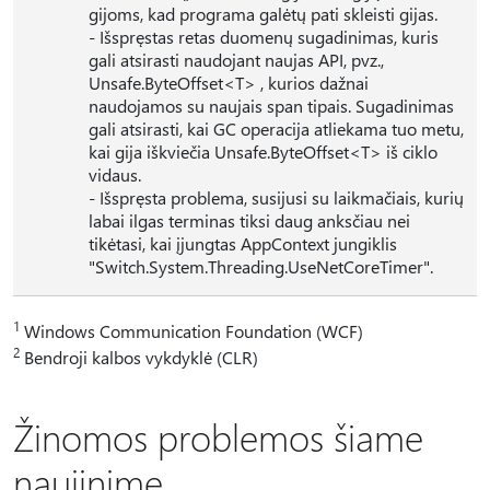
gijoms, kad programa galėtų pati skleisti gijas.
- Išspręstas retas duomenų sugadinimas, kuris
gali atsirasti naudojant naujas API, pvz.,
Unsafe.ByteOffset<T> , kurios dažnai
naudojamos su naujais span tipais. Sugadinimas
gali atsirasti, kai GC operacija atliekama tuo metu,
kai gija iškviečia Unsafe.ByteOffset<T> iš ciklo
vidaus.
- Išspręsta problema, susijusi su laikmačiais, kurių
labai ilgas terminas tiksi daug anksčiau nei
tikėtasi, kai įjungtas AppContext jungiklis
"Switch.System.Threading.UseNetCoreTimer".
1
Windows Communication Foundation (WCF)
2
Bendroji kalbos vykdyklė (CLR)
Žinomos problemos šiame
naujinime