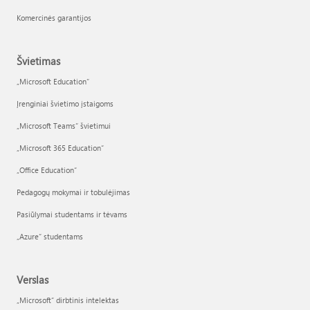
Komercinės garantijos
Švietimas
„Microsoft Education“
Įrenginiai švietimo įstaigoms
„Microsoft Teams“ švietimui
„Microsoft 365 Education“
„Office Education“
Pedagogų mokymai ir tobulėjimas
Pasiūlymai studentams ir tėvams
„Azure“ studentams
Verslas
„Microsoft“ dirbtinis intelektas