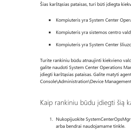
Šias karštąsias pataisas, turi būti įdiegta kiek
Kompiuteris yra System Center Oper
Kompiuteris yra sistemos centro vald
Kompiuteris yra System Center šliuzo
Turite rankiniu būdu atnaujinti kiekvieno val
galite naudoti System Center Operations Ma
įdiegti karštąsias pataisas. Galite matyti ag
Console\Administration\Device Management
Kaip rankiniu būdu įdiegti šią k
Nukopijuokite SystemCenterOpsMgr0
arba bendrai naudojamame tinkle.