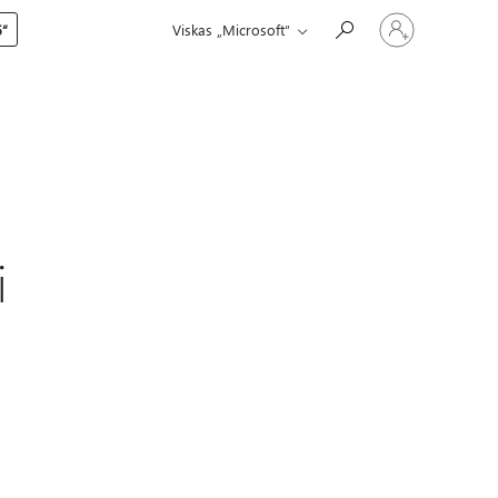
Prisijunkite
5“
Viskas „Microsoft“
prie
paskyros
i