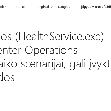
ffice
Produktai
Įrenginiai
Daugiau
Įsigyti „Microsoft 36
os (HealthService.exe)
enter Operations
o scenarijai, gali įvykt
dos