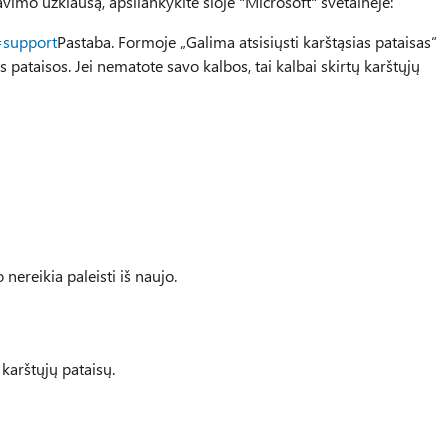
vimo užklausą, apsilankykite šioje "Microsoft" svetainėje:
=support
Pastaba. Formoje „Galima atsisiųsti karštąsias pataisas“
pataisos. Jei nematote savo kalbos, tai kalbai skirtų karštųjų
 nereikia paleisti iš naujo.
 karštųjų pataisų.