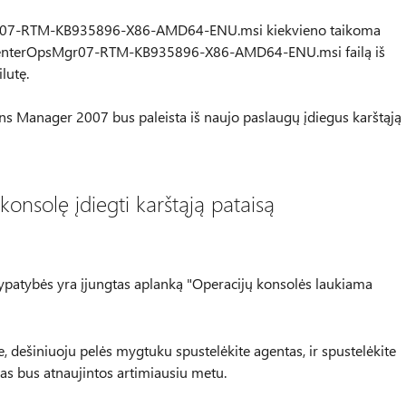
Mgr07-RTM-KB935896-X86-AMD64-ENU.msi kiekvieno taikoma
emCenterOpsMgr07-RTM-KB935896-X86-AMD64-ENU.msi failą iš
lutę.
s Manager 2007 bus paleista iš naujo paslaugų įdiegus karštąją
konsolę įdiegti karštąją pataisą
ti ypatybės yra įjungtas aplanką "Operacijų konsolės laukiama
dešiniuoju pelės mygtuku spustelėkite agentas, ir spustelėkite
tas bus atnaujintos artimiausiu metu.