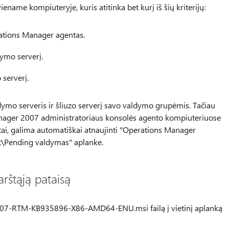
viename kompiuteryje, kuris atitinka bet kurį iš šių kriterijų:
ations Manager agentas.
ymo serverį.
 serverį.
dymo serveris ir šliuzo serverį savo valdymo grupėmis. Tačiau
nager 2007 administratoriaus konsolės agento kompiuteriuose
entai, galima automatiškai atnaujinti "Operations Manager
\Pending valdymas" aplanke.
arštąją pataisą
7-RTM-KB935896-X86-AMD64-ENU.msi failą į vietinį aplanką