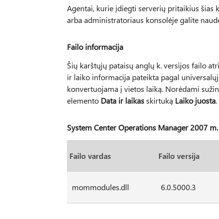
Agentai, kurie įdiegti serverių pritaikius šia
arba administratoriaus konsolėje galite naud
Failo informacija
Šių karštųjų pataisų anglų k. versijos failo atri
ir laiko informacija pateikta pagal universalųjį
konvertuojama į vietos laiką. Norėdami sužin
elemento
Data ir laikas
skirtuką
Laiko juosta
.
System Center Operations Manager 2007 m.
Failo vardas
Failo versija
mommodules.dll
6.0.5000.3