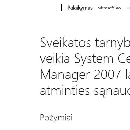
Microsoft
Palaikymas
Microsoft 365
O
Sveikatos tarnyb
veikia System C
Manager 2007 laik
atminties sąnau
Požymiai