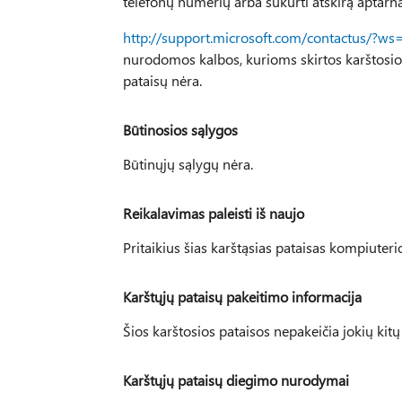
telefonų numerių arba sukurti atskirą aptarna
http://support.microsoft.com/contactus/?ws
nurodomos kalbos, kurioms skirtos karštosios 
pataisų nėra.
Būtinosios sąlygos
Būtinųjų sąlygų nėra.
Reikalavimas paleisti iš naujo
Pritaikius šias karštąsias pataisas kompiuterio
Karštųjų pataisų pakeitimo informacija
Šios karštosios pataisos nepakeičia jokių kitų
Karštųjų pataisų diegimo nurodymai