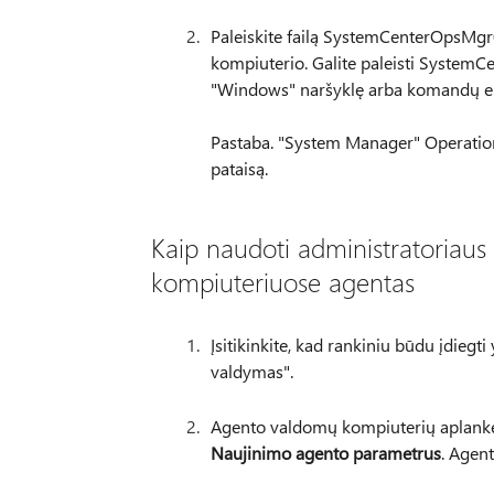
Paleiskite failą SystemCenterOps
kompiuterio. Galite paleisti Syst
"Windows" naršyklę arba komandų ei
Pastaba. "System Manager" Operation
pataisą.
Kaip naudoti administratoriaus 
kompiuteriuose agentas
Įsitikinkite, kad rankiniu būdu įdieg
valdymas".
Agento valdomų kompiuterių aplanke, 
Naujinimo agento parametrus
. Agen