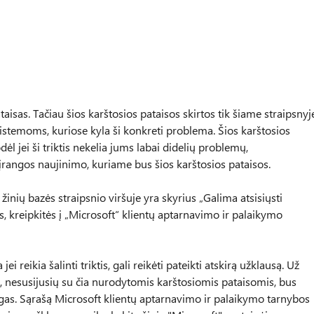
aisas. Tačiau šios karštosios pataisos skirtos tik šiame straipsnyj
 sistemoms, kuriose kyla ši konkreti problema. Šios karštosios
ėl jei ši triktis nekelia jums labai didelių problemų,
angos naujinimo, kuriame bus šios karštosios pataisos.
o žinių bazės straipsnio viršuje yra skyrius „Galima atsisiųsti
s, kreipkitės į „Microsoft“ klientų aptarnavimo ir palaikymo
reikia šalinti triktis, gali reikėti pateikti atskirą užklausą. Už
 nesusijusių su čia nurodytomis karštosiomis pataisomis, bus
gas. Sąrašą Microsoft klientų aptarnavimo ir palaikymo tarnybos