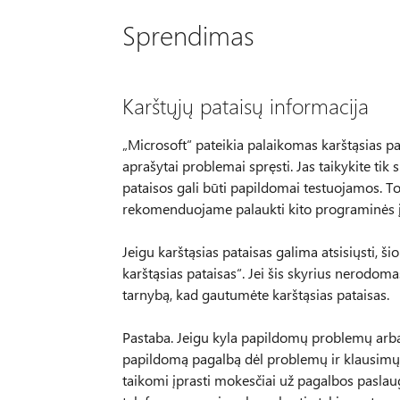
Sprendimas
Karštųjų pataisų informacija
„Microsoft“ pateikia palaikomas karštąsias pat
aprašytai problemai spręsti. Jas taikykite tik
pataisos gali būti papildomai testuojamos. Tod
rekomenduojame palaukti kito programinės įr
Jeigu karštąsias pataisas galima atsisiųsti, ši
karštąsias pataisas“. Jei šis skyrius nerodoma
tarnybą, kad gautumėte karštąsias pataisas.
Pastaba. Jeigu kyla papildomų problemų arba jei 
papildomą pagalbą dėl problemų ir klausimų,
taikomi įprasti mokesčiai už pagalbos paslau