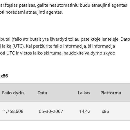
s karštąsias pataisas, galite neautomatiniu būdu atnaujinti agentas
oti norėdami atnaujinti agentas.
butai (failo atributai) yra išvardyti toliau pateiktoje lentelėje. Dat
 laiką (UTC). Kai peržiūrite failo informaciją, ši informacija
oti UTC ir vietos laiko skirtumą, naudokite valdymo skydo
 x86
Failo dydis
Data
Laikas
Platforma
1,758,608
05-30-2007
14:42
x86