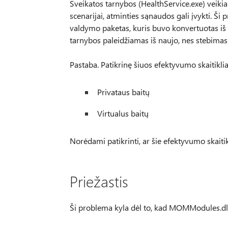
Sveikatos tarnybos (HealthService.exe) veik
scenarijai, atminties sąnaudos gali įvykti. 
valdymo paketas, kuris buvo konvertuotas i
tarnybos paleidžiamas iš naujo, nes stebimas 
Pastaba. Patikrinę šiuos efektyvumo skaitikliai,
Privataus baitų
Virtualus baitų
Norėdami patikrinti, ar šie efektyvumo skaiti
Priežastis
Ši problema kyla dėl to, kad MOMModules.dll 