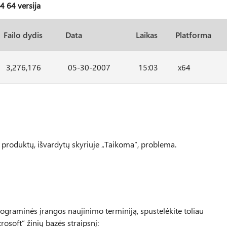
 64 versija
Failo dydis
Data
Laikas
Platforma
3,276,176
05-30-2007
15:03
x64
t“ produktų, išvardytų skyriuje „Taikoma“, problema.
graminės įrangos naujinimo terminiją, spustelėkite toliau
rosoft“ žinių bazės straipsnį: