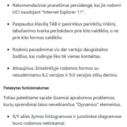
Rekomendaciniai pranešimai persidengė, kai jie rodomi
UCI naudojant "Internet Explorer 11".
Paspaudus klavišą TAB ir pasirinkus parinkčių rinkinį,
tabuliavimo tvarka peršokdavo prie kito valdiklio, o ne
prie kito formos valdiklio.
Rodinio pavadinimai vis dar vartojo daugiskaitos
žodžius, kai rodinyje liko tik vienas kontaktas.
Atnaujinus, žiniatinklyje rodomos formos su
nesuderinamu 8.2 versijos ir 9.0 versijos stilių deriniu.
Pataisytas funkcionalumas
Toliau pateiktame sąraše išsamiai aprašomos problemos,
kurių sprendimai taiso neveikiančius "Dynamics" elementus.
X/Y ašies žymos histogramose ir juostinėse diagramose
buvo rodomos netinkamai.