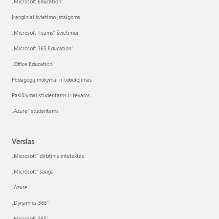
„Microsoft Education“
Įrenginiai švietimo įstaigoms
„Microsoft Teams“ švietimui
„Microsoft 365 Education“
„Office Education“
Pedagogų mokymai ir tobulėjimas
Pasiūlymai studentams ir tėvams
„Azure“ studentams
Verslas
„Microsoft“ dirbtinis intelektas
„Microsoft“ sauga
„Azure”
„Dynamics 365“
„Microsoft 365“