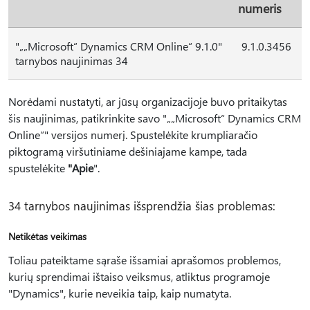
numeris
"„„Microsoft“ Dynamics CRM Online“ 9.1.0"
9.1.0.3456
tarnybos naujinimas 34
Norėdami nustatyti, ar jūsų organizacijoje buvo pritaikytas
šis naujinimas, patikrinkite savo "„„Microsoft“ Dynamics CRM
Online“" versijos numerį. Spustelėkite krumpliaračio
piktogramą viršutiniame dešiniajame kampe, tada
spustelėkite
"Apie
".
34 tarnybos naujinimas išsprendžia šias problemas:
Netikėtas veikimas
Toliau pateiktame sąraše išsamiai aprašomos problemos,
kurių sprendimai ištaiso veiksmus, atliktus programoje
"Dynamics", kurie neveikia taip, kaip numatyta.