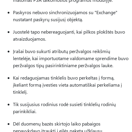
Paskyros nebuvo sinchronizuojamos su "Exchange"
nustatant paskyrų susijusį objektą.
Juostelė tapo nebereaguojanti, kai pilkos plokštės buvo
atvaizduojamos.
Įrašai buvo sukurti atributų peržvalgos reikšmių
lentelėje, kai importuotame valdomame sprendime buvo
peržvalgos tipų pasirinktiniame peržvalgos lauke.
Kai redaguojamas tinklelis buvo perkeltas į formą,
įkeliant formą įvesties vieta automatiškai perkeliama į
tinklelį.
Tik susijusius rodinius rodė susieti tinklelių rodinių
parinkikliai.
Dėl duomenų bazės skirtojo laiko pabaigos
nepavykdavo įtraukti į eilės paketą užklausų.