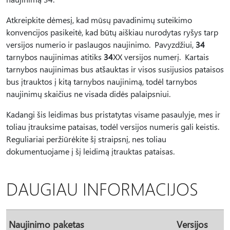
Atkreipkite dėmesį, kad mūsų pavadinimų suteikimo
konvencijos pasikeitė, kad būtų aiškiau nurodytas ryšys tarp
versijos numerio ir paslaugos naujinimo. Pavyzdžiui,
34
tarnybos naujinimas atitiks
34
XX versijos numerį. Kartais
tarnybos naujinimas bus atšauktas ir visos susijusios pataisos
bus įtrauktos į kitą tarnybos naujinimą, todėl tarnybos
naujinimų skaičius ne visada didės palaipsniui.
Kadangi šis leidimas bus pristatytas visame pasaulyje, mes ir
toliau įtrauksime pataisas, todėl versijos numeris gali keistis.
Reguliariai peržiūrėkite šį straipsnį, nes toliau
dokumentuojame į šį leidimą įtrauktas pataisas.
DAUGIAU INFORMACIJOS
Naujinimo paketas
Versijos