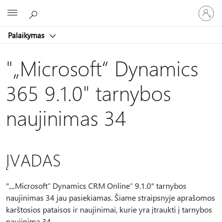
Prisijunk
Microsoft
prie
paskyro
Palaikymas
"„Microsoft“ Dynamics
365 9.1.0" tarnybos
naujinimas 34
ĮVADAS
"„„Microsoft“ Dynamics CRM Online“ 9.1.0" tarnybos
naujinimas 34 jau pasiekiamas. Šiame straipsnyje aprašomos
karštosios pataisos ir naujinimai, kurie yra įtraukti į tarnybos
naujinimą 34.