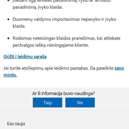
pavadinimą, įvyko klaida.
Duomenų valdymo importavimas nepavyko ir įvyko
klaida.
Rodomas neteisingas klaidos pranešimas, kai atliekate
peržvalgos iešką vieningajame kliente.
Grįžti į leidimų sąrašą
Jei turite atsiliepimų apie leidimo pastabas, čia pateikite
savo
mintis.
Ar ši informacija buvo naudinga?
Taip
Ne
Kas nauja