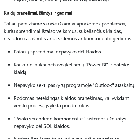
Klaidų pranešimai, išimtys ir gedimai
Toliau pateiktame sąraše išsamiai aprašomos problemos,
kurių sprendimai ištaiso veiksmus, sukeliančius klaidas,
neapdorotas išimtis arba sistemos ar komponento gedimus.
Pataisų sprendimai nepavyko dėl klaidos.
Kai kurie laukai nebuvo įkeliami į "Power BI" ir pateikė
klaidą.
Nepavyko sekti paskyrų programoje "Outlook" ataskaitų.
Rodomas neteisingas klaidos pranešimas, kai vykdant
verslo procesą įvyksta priedo triktis.
"Išvalo sprendimo komponentus" sistemos užduotys
nepavyko dėl SQL klaidos.
Įvedant ilgą lentelės pavadinimą, ryšio ar atributo