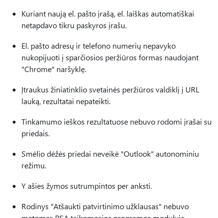
Kuriant naują el. pašto įrašą, el. laiškas automatiškai
netapdavo tikru paskyros įrašu.
El. pašto adresų ir telefono numerių nepavyko
nukopijuoti į sparčiosios peržiūros formas naudojant
"Chrome" naršyklę.
Įtraukus žiniatinklio svetainės peržiūros valdiklį į URL
lauką, rezultatai nepateikti.
Tinkamumo ieškos rezultatuose nebuvo rodomi įrašai su
priedais.
Smėlio dėžės priedai neveikė "Outlook" autonominiu
režimu.
Y ašies žymos sutrumpintos per anksti.
Rodinys "Atšaukti patvirtinimo užklausas" nebuvo
matomas PSA taikomosios programos modulyje.