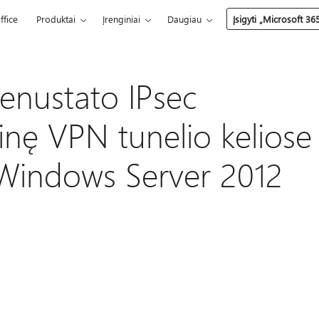
ffice
Produktai
Įrenginiai
Daugiau
Įsigyti „Microsoft 36
nenustato IPsec
ainę VPN tunelio keliose
 "Windows Server 2012