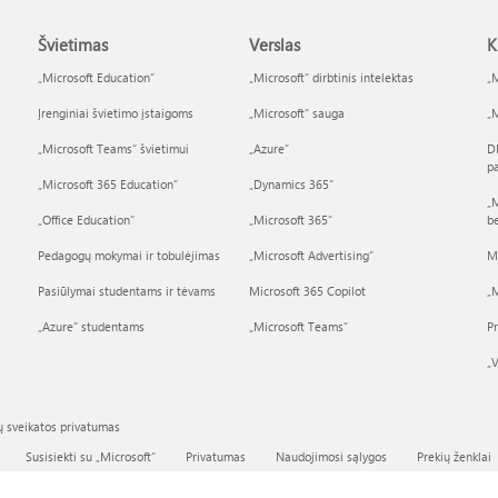
Švietimas
Verslas
K
„Microsoft Education“
„Microsoft“ dirbtinis intelektas
„M
Įrenginiai švietimo įstaigoms
„Microsoft“ sauga
„M
„Microsoft Teams“ švietimui
„Azure”
D
p
„Microsoft 365 Education“
„Dynamics 365“
„M
„Office Education“
„Microsoft 365“
b
Pedagogų mokymai ir tobulėjimas
„Microsoft Advertising“
M
Pasiūlymai studentams ir tėvams
Microsoft 365 Copilot
„M
„Azure“ studentams
„Microsoft Teams“
P
„V
ų sveikatos privatumas
Susisiekti su „Microsoft“
Privatumas
Naudojimosi sąlygos
Prekių ženklai