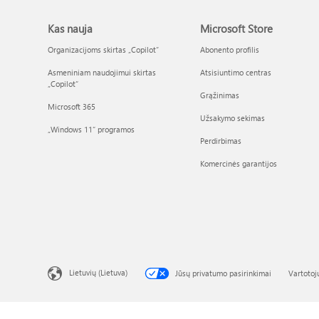
Kas nauja
Microsoft Store
Organizacijoms skirtas „Copilot“
Abonento profilis
Asmeniniam naudojimui skirtas
Atsisiuntimo centras
„Copilot“
Grąžinimas
Microsoft 365
Užsakymo sekimas
„Windows 11“ programos
Perdirbimas
Komercinės garantijos
Lietuvių (Lietuva)
Jūsų privatumo pasirinkimai
Vartotoj