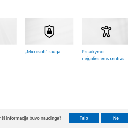
„Microsoft“ sauga
Pritaikymo
neįgaliesiems centras
 ši informacija buvo naudinga?
Taip
Ne