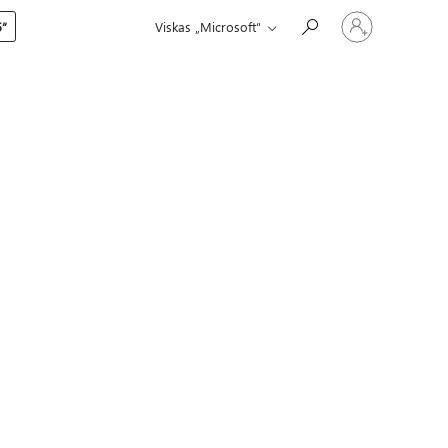
Prisijunkite
5“
Viskas „Microsoft“
prie
paskyros