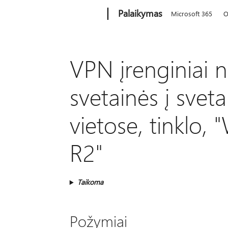
Microsoft
Palaikymas
Microsoft 365
O
VPN įrenginiai 
svetainės į svet
vietose, tinklo,
R2"
Taikoma
Požymiai