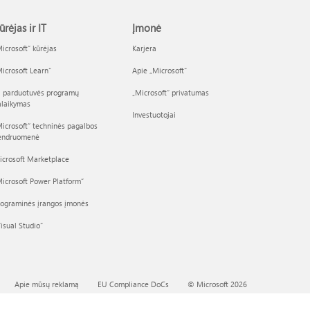
ūrėjas ir IT
Įmonė
icrosoft“ kūrėjas
Karjera
icrosoft Learn“
Apie „Microsoft“
I parduotuvės programų
„Microsoft“ privatumas
alaikymas
Investuotojai
icrosoft“ techninės pagalbos
endruomenė
icrosoft Marketplace
icrosoft Power Platform“
rograminės įrangos įmonės
isual Studio“
Apie mūsų reklamą
EU Compliance DoCs
© Microsoft 2026