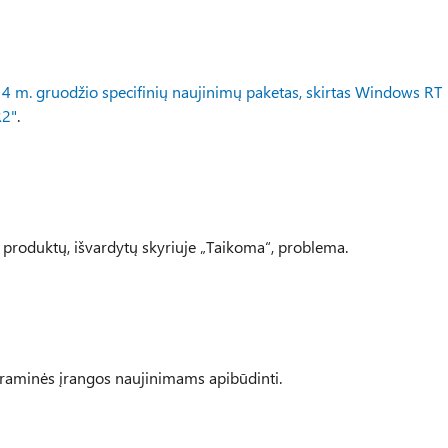
4 m. gruodžio specifinių naujinimų paketas, skirtas Windows RT
R2"
.
t“ produktų, išvardytų skyriuje „Taikoma“, problema.
graminės įrangos naujinimams apibūdinti.