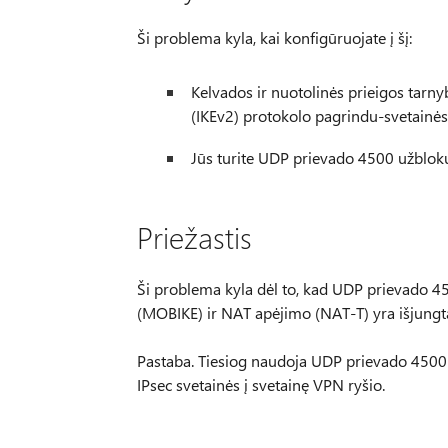
Ši problema kyla, kai konfigūruojate į šį:
Kelvados ir nuotolinės prieigos tarn
(IKEv2) protokolo pagrindu-svetainės 
Jūs turite UDP prievado 4500 užbloku
Priežastis
Ši problema kyla dėl to, kad UDP prievado 4
(MOBIKE) ir NAT apėjimo (NAT-T) yra išjungt
Pastaba. Tiesiog naudoja UDP prievado 4500 
IPsec svetainės į svetainę VPN ryšio.