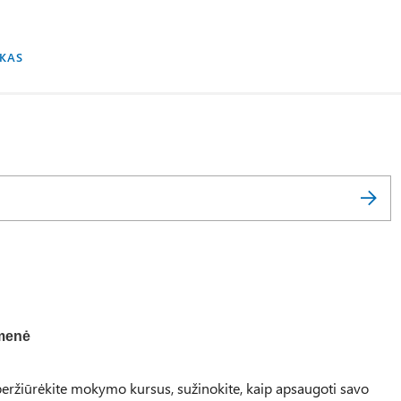
UKAS
menė
ržiūrėkite mokymo kursus, sužinokite, kaip apsaugoti savo