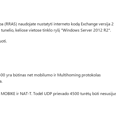
yba (RRAS) naudojate nustatyti interneto kodą Exchange versija 2
tunelio, keliose vietose tinklo ryšį "Windows Server 2012 R2".
oti.
500 yra būtinas net mobilumo ir Multihoming protokolas
a.
MOBIKE ir NAT-T. Todėl UDP prievado 4500 turėtų būti nesusijus